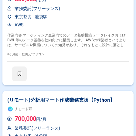
自動化ツールやオンライン定性調査ツールなどの自社プロダクト開発を展
開する、データとAIのプロフェッショナル集団です。 ■プロダクトについ
業務委託(フリーランス)
て クライアント向けのデータ基盤構築支援（受託）および、自社プロダク
ト・メディア運営を支える社内データ基盤の開発に携わります。生成AIを
東京都
池袋駅
活用したデータパイプラインの構築や、メタデータ管理、データセキュリ
AWS
ティなど、モダンかつチャレンジングな技術領域を扱います。 ■募集背景
事業の多角化と急速な拡大に伴い、攻め（事業成長）と守り（基盤安定・
セキュリティ）の両面を支えるデータエンジニアを募集します。ナレッジ
作業内容 マーケティング企業内でのデータ基盤構築 データレイクおよび
共有を重視する文化の中で、技術力を発揮しつつ組織の基盤強化を牽引い
DWH等のデータ基盤を社内向けに構築します。 AWSの構築者というより
ただける方を求めています。
は、サービスや機能についての知見があり、それをもとに設計に落とし込
めるような方をイメージしています。
3ヶ月前・
提供元: フリコン
(リモート)分析用マート作成業務支援【Python】
その他の条件で検索する
リモート可
700,000
その他開発言語・スキルから探す
円/月
業務委託(フリーランス)
AWS
Python
SQL
BigQuery
MySQL