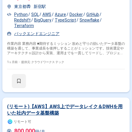
東京都
新宿駅
Python
SQL
AWS
Azure
Docker
GitHub
Redshift
BigQuery
TypeScript
Snowflake
Terraform
バックエンドエンジニア
作業内容 業務内容 ■期待するミッション 攻めと守りの効いたデータ基盤の
構築を通して、事業成長を後押しすることがミッションです。技術選定や
アーキテクチャ設計から実装、運用までを一貫してリードし、プロジェク
トの成功に貢献いただくことを期待しています。 ■業務内容・担当工程 ・
データ基盤構築と運用の技術/プロジェクトリード ・アーキテクチャ、
1ヶ月前・
提供元: クラウドワークス テック
DWH、各種データスタックの設計および構築 ・バッチおよびリアルタイ
ムデータのデータパイプライン設計・開発 ・パイプラインのモニタリン
グ、トラブルシューティング、最適化 ・クロスファンクショナルチーム
（他部門・外部ベンダー）との連携・調整 ・データ基盤に関するベストプ
ラクティスのドキュメント化と知見共有 【要件定義・設計・実装・テス
ト・保守運用】 ■チーム体制 ・データエンジニア（リード・メンバー） ・
データアナリスト ・プロジェクトマネージャー ■開発環境 プログラミン
グ：Python, SQL, Go, TypeScript FW：dbt, Kedro, MLflow, Docker,
Terraform, GitHub Actions DB：BigQuery, Redshift, Snowflake, Pinecone
(リモート)【AWS】AWS上でデータレイク＆DWHを用
インフラ：Google Cloud, AWS, Azure ■働き方 稼働量：週5日 リモート稼
いた社内データ基盤構築
働：フルリモート フレックス稼働:可能 （日中帯に連絡が取れることは必
須で、コアタイムや指定はありませんが基本的には、日中帯に稼働できる
リモート可
方を優先いたします。） 関わるサービス・プロダクト ■企業について デー
タ活用支援・AI開発・データ基盤構築の受託開発に加え、AIモデル開発の
800,000
円/月