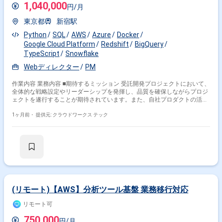
1,040,000
円/月
東京都
新宿駅
Python
SQL
AWS
Azure
Docker
Google Cloud Platform
Redshift
BigQuery
TypeScript
Snowflake
Webディレクター
PM
作業内容 業務内容 ■期待するミッション 受託開発プロジェクトにおいて、
全体的な戦略設定やリーダーシップを発揮し、品質を確保しながらプロジ
ェクトを遂行することが期待されています。また、自社プロダクトの活用
提案や機能改善の企画など、プロダクトの成長を支援する役割も担ってい
ただきます。 ■業務内容・担当工程 スキルや経験に応じて、リードクラス
1ヶ月前・
提供元: クラウドワークス テック
またはメンバークラスのプロジェクトマネジメント業務全般を担当しま
す。 ・プロジェクト計画の策定、要件収集・分析、タイムライン設定 ・
リソース・予算の割り当て、進捗管理、課題管理 ・ステークホルダーとの
コミュニケーション、リスク管理 ・自社プロダクトの連携、受託開発の管
理 ・チームメンバーとのコミュニケーションや調整、資料準備 【担当工
程：要件定義・設計・テスト・保守運用】 ■開発環境 ・プログラミング：
Python, SQL, Go, TypeScript ・FW：Kedro, MLflow, AWS, GCP, Azure,
OpenAI, Pinecone, Labelbox ・DB：Redshift, Snowflake, BigQuery ・イン
フラ：Docker ■働き方 ・稼働量：週5日 ・リモート稼働：フルリモート ・
(リモート)【AWS】分析ツール基盤 業務移行対応
フレックス稼働：可能（日中帯に連絡が取れることは必須で、コアタイム
や指定はありませんが、基本的には日中帯に稼働できる方を優先いたしま
リモート可
す。） 関わるサービス・プロダクト ■企業について データ活用支援・AI開
750,000
発・データ基盤構築の受託開発に加え、AIモデル開発の自動化ツールやオ
円/月