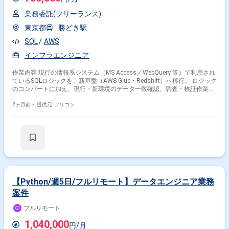
ンライン定性調査ツールなどの自社プロダクト開発を展開する、データと
AIのプロフェッショナル集団です。 ■プロダクトについて データ活用支援
業務委託(フリーランス)
やAI開発の受託案件、および自社プロダクトであるAIモデル開発の自動化
東京都
勝どき駅
ツールやオンライン定性調査ツールの開発、生成AIを活用したポータルサ
イトを運営しています。 ■募集背景 事業拡大に伴い、生成AIの活用プロジ
SQL
AWS
ェクトやデータ・AIを用いたプロダクト開発・グロース・サポートに関す
るプロジェクトが多数発生しており、プロジェクトマネジメント体制を強
インフラエンジニア
化するために増員募集を行っています。
作業内容 現行の情報系システム（MS Access／WebQuery 等）で利用され
ているSQLロジックを、新基盤（AWS Glue・Redshift）へ移行。 ロジック
のコンバートに加え、現行・新環境のデータ一致確認、調査・検証作業を
実施。
2ヶ月前・
提供元: フリコン
【Python/週5日/フルリモート】データエンジニア業務
案件
フルリモート
1,040,000
円/月