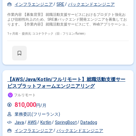
インフラエンジニア
SRE
バックエンドエンジニア
GitHub Enterprise Cloud、Notion、Slack、Google Meet、Zoom、Discord
作業内容 【募集背景】 就職活動支援サービスにおけるプロダクト強化お
よび信頼性向上のため、SRE兼バックエンド開発エンジニアを募集してお
ります。 【作業内容】 就職活動支援サービスにて、Webアプリケーショ
ン開発をご担当いただきます。また、プロダクト全体に関わる技術やツー
ル、ソフトウェアの選定と導入、セキュリティやガイドラインの策定を行
1ヶ月前・
提供元: ココナラテック（旧：フリエン/furien）
っていただきます。さらに、インフラ環境の構築・運用、デリバリーの構
築・運用、サービスの運用・推進・監視などを一貫してご対応いただきま
す。 【求める人物像】 中長期の視野を持ち、仕組みで課題解決を図る思
考をお持ちの方を求めております。個人よりもチーム成果を重視し、主体
的にコミュニケーションを取りながら能動的にプロジェクトを推進できる
方、事業会社人格で動ける方を歓迎いたします。 【ポジションの魅力】
SREとバックエンド開発の両面からプロダクト全体に関与でき、技術選定
やガイドライン策定など上流からサービス運用まで幅広い領域に裁量を持
って携わることができます。クラウドやコンテナ、モニタリングなど最新
【AWS/Java/Kotlin/フルリモート】就職活動支援サー
の技術スタックを活用しながら、サービスの信頼性向上に直接貢献できる
ビスプラットフォームエンジニアリング
環境です。 【開発環境】 サーバサイド：Kotlin/Java, SpringBoot, DGS
framework(GraphQL), Kotest, spock(groovy), LocalStack, Playwright など
フルリモート
フロントエンド：React, Apollo, TypeScript, Knockout, webpack,
Storybook, Jest など モバイルアプリ：SwiftUI, MagicPod など クラウドサ
810,000
円/月
ービス：AWS（fargate, rds, sqs, redshift など）、GCP（firebase,
bigquery など）、CI/CD：GitHub Actions、Docker, SendGrid, Datadog,
業務委託(フリーランス)
Sentry など デザイン：Figma など コミュニケーション他：GitHub
Enterprise Cloud, Notion, Slack, Google Meet, Zoom, Discord など
Java
AWS
Kotlin
SpringBoot
Datadog
インフラエンジニア
バックエンドエンジニア