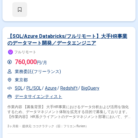
存Terraform、CFn等の理解と実装 ・Staging / Productionへのリリース手
順自動化（継続的デリバリーのためのレグレッションテスト自動化含む）
・AWSと議論したのちのコスト最適化に向けた構成変更検討 ・セキュリ
ティ審査等の対応 ・ネットワーク構築、設計 ・開発・検証・商用のアカ
ウント管理 【開発環境】 言語：Python インフラ/環境：AWS (RDS,
Redshift, SNS/SQS, Lambda 等), EKS (Kubernetes) ツール/その他：
Ansible, Terraform, CloudFormation (CFn), JIRA, Confluence ＜参画期間＞
【SQL/Azure Databricks/フルリモート】大手HR事業
・7月〜 ＜面談回数＞ ・2回を予定 ＜その他＞ ・精算幅：固定 ・PCにつ
のデータマート開発／データエンジニア
いて：貸与PCのみ ・支払いサイト：40日 ・インボイス制度：未登録の場
合、消費税無しでのお支払いになります
フルリモート
760,000
円/月
業務委託(フリーランス)
東京都
SQL
PL/SQL
Azure
Redshift
BigQuery
データサイエンティスト
作業内容 【募集背景】 大手HR事業におけるデータ分析および活用を強化
するため、データマネジメント体制を拡充する目的で募集しております。
【作業内容】 HR系クライアントのデータマネジメント部署において、デ
ータマートの開発業務を担当いただきます。具体的には、分析用データ基
盤およびワークフローの開発・保守運用、データマートの開発・保守運
2ヶ月前・
提供元: ココナラテック（旧：フリエン/furien）
用、データに関わる各種調査などを実施していただきます。データエンジ
ニアとしてデータマート開発実装をメインにご担当いただきつつ、データ