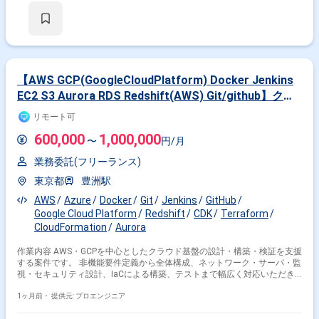
要件の定義や必要に応じた調査業務も一部お任せいたします。 【求める人
物像】 自らドメイン知識などの情報収集を行い、主体的にデータエンジニ
アとしての業務を推進できる方を求めております。また、周囲と適切にコ
ミュニケーションをとりながら抽象的な課題を整理し、解決に導くスタン
スをお持ちの方が望ましいです。 【ポジションの魅力】 大手HR事業のデ
ータ分析・活用プロジェクトに参画し、クラウドDWHや最新のデータ基盤
技術を用いたデータマート開発に携わることができます。多様なデータソ
【AWS GCP(GoogleCloudPlatform) Docker Jenkins
ースを扱う環境で、大量データのハンドリングやワークフロー構築を通じ
EC2 S3 Aurora RDS Redshift(AWS) Git/github】クラ
て、データエンジニアとしての専門性を高めることができるポジションで
ウド構築(AWS・GCP)
す。 【開発環境】 インフラはAzureをメインに、AWSやGoogle Cloudを
リモート可
利用しております。データベースとしてAzure Databricks、Amazon
Redshift、BigQueryを使用し、ワークフローにはAirflowおよびdbtを採用
600,000
1,000,000
〜
円/月
しております。コミュニケーションにはOutlook、Teams、Slack、
Backlogを利用しております。
業務委託(フリーランス)
東京都
豊洲駅
AWS
Azure
Docker
Git
Jenkins
GitHub
Google Cloud Platform
Redshift
CDK
Terraform
CloudFormation
Aurora
作業内容 AWS・GCPを中心としたクラウド基盤の設計・構築・検証を支援
する案件です。 非機能要件定義から全体構成、ネットワーク・サーバ・監
視・セキュリティ設計、IaCによる構築、テストまで幅広く対応いただき
ます。 DockerやJenkinsを活用した環境整備や、関係者への技術説明・提
案も期待されるため、自走力のある方に適しています。 複数プロジェクト
1ヶ月前・
提供元: プロエンジニア
を横断する人財プール型のため、長期参画しやすい点も特徴です。 データ