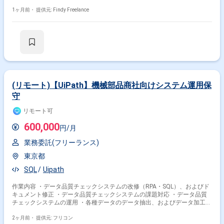
上」の方が対象の案件です ※外国籍の方は、「日本語能力検定1級」「日
本語が母国語の方」の方が対象です ※20代〜40代の経験者が望ましい案件
1ヶ月前・
提供元: Findy Freelance
です ※すでにFindy Freelanceで担当がついている方は、直接ご連絡いただ
いた方がスムーズです -------------------------------- ＜技術統括チーム＞ - 各案件の要
件把握とシステム全体を俯瞰した設計レビュー - 外部連携案件における要
件把握、アーキテクチャ検討 - 今後のサービス全体を見据えての技術的な
課題の発見と解決促進 - インフラ・サーバサイド・クライアント・動画配
信に関わる幅広い技術要素のキャッチアップと共有 ＜各案件の技術チーム
＞ - 各案件の技術担当としてWebディレクターともに案件の進行管理と技
術的進言 - 各開発者・クライアントとの仕様調整
(リモート)【UiPath】機械部品商社向けシステム運用保
守
リモート可
600,000
円/月
業務委託(フリーランス)
東京都
SQL
Uipath
作業内容 ・データ品質チェックシステムの改修（RPA・SQL）、およびド
キュメント修正 ・データ品質チェックシステムの課題対応 ・データ品質
チェックシステムの運用 ・各種データのデータ抽出、およびデータ加工
・事業部/現法からの各種問合せ対応 ・クライアント担当者とのコミュニ
ケーション（メール、チャット） ・チームメンバーとのコミュニケーショ
2ヶ月前・
提供元: フリコン