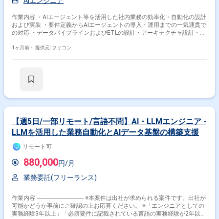
AIエンジニア
作業内容 ・AIエージェント等を活用した社内業務の効率化・自動化の設計
および実装 ・要件定義からAIエージェントの導入・運用までの一気通貫で
の対応 ・データパイプラインおよびETLの設計・アーキテクチャ設計・実
装支援
1ヶ月前・
提供元: フリコン
【週5日/一部リモート/言語不問】AI・LLMエンジニア -
LLMを活用した業務自動化とAIデータ基盤の構築支援
リモート可
880,000
円/月
業務委託(フリーランス)
作業内容 -------------------------------- ※本案件は出社が求められる案件です。出社が
可能かどうか事前にご確認の上お応募ください。 ※「エンジニアとしての
実務経験3年以上」「必須要件に記載されている言語の実務経験が2年以