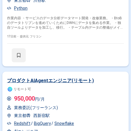
東京都
渋谷駅
Lambda
Glue
Google Cloud Platform
Docker
Python
Tableau
作業内容 ・サービスのデータ分析データマート開発・改修業務。 ・BtoB
その他の職種から探す
のデータトリブンを進めていくためにDWHにデータを集める作業。 ・独
自ツールよりデータを加工し、移行。 ・テーブル内データの整備がメイ
データサイエンティスト
サーバーサイドエンジニア
ン。
インフラエンジニア
バックエンドエンジニア
17日前・
提供元: フリコン
データベースエンジニア
プロダクトAIAgentエンジニア(リモート)
リモート可
950,000
円/月
業務委託(フリーランス)
東京都
西新宿駅
Redshift
BigQuery
Snowflake