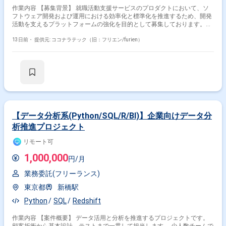
作業内容 【募集背景】 就職活動支援サービスのプロダクトにおいて、ソ
フトウェア開発および運用における効率化と標準化を推進するため、開発
活動を支えるプラットフォームの強化を目的として募集しております。
【作業内容】 就職活動支援サービスのプロダクトにて、サブサービスや信
頼性基盤、AI開発ツールなどを含むプラットフォームの提供に関わる業務
13日前・
提供元: ココナラテック（旧：フリエン/furien）
をご担当いただきます。具体的には、インフラ環境やデリバリーの構築・
運用、サービスの運用・推進・監視、プロダクト全体に関わる技術やツー
ル、ソフトウェアの選定と導入、セキュリティやガイドラインの策定、AI
開発ツールの検証や導入などを行っていただきます。 【求める人物像】
中長期の視野を持ち、自分で手を動かすだけでなく仕組みで課題を解決す
る思考をお持ちの方を求めております。個人の成果よりもチームとしての
成果を重視し、事業会社人格で主体的に動ける方、主体的にコミュニケー
ションを取り能動的にプロジェクトを推進できる方にマッチするポジショ
ンです。 【ポジションの魅力】 就職活動支援サービスという社会的イン
【データ分析系(Python/SQL/R/BI)】企業向けデータ分
パクトの大きいプロダクトにおいて、プラットフォームや信頼性基盤の整
析推進プロジェクト
備を通じて、開発組織全体の生産性や品質向上に直結する業務に携わるこ
とができます。AI開発ツールやモニタリング基盤など最新の技術要素に関
リモート可
わりながら、技術選定やガイドライン策定などテックリードとしての経験
を積むことができます。 【開発環境】 サーバサイドは Kotlin/Java、
1,000,000
円/月
SpringBoot、DGS framework（GraphQL）、Kotest、spock（groovy）、
LocalStack、Playwright などを利用しております。フロントエンドは
業務委託(フリーランス)
React、Apollo、TypeScript、Knockout、webpack、Storybook、Jest を用
いております。モバイルアプリは SwiftUI、MagicPod を利用しておりま
東京都
新橋駅
す。クラウドサービスは主に AWS（fargate、rds、sqs、redshift など）
Python
SQL
Redshift
と GCP（firebase、bigquery など）を利用し、CI/CD は GitHub Actions、
その他 Docker、SendGrid、Datadog、Sentry などを組み合わせておりま
す。デザインは Figma、コミュニケーションは GitHub Enterprise Cloud、
作業内容 【案件概要】 データ活用と分析を推進するプロジェクトです。
Notion、Slack、Google Meet、Zoom、Discord などを利用しておりま
顧客折衝から基本設計、テストまで一貫して担当します。 少人数チームで