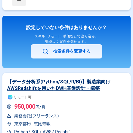
理 ・Tableauダッシュボードへのデータ反映および更新 ・新規コンテンツ
追加に伴うデータ対応 ・イベント発生時の個別集計および対応 ・月次処
理の実行および運用対応 【稼働日数】週5日 【リモート日数】ほぼリモー
ト
設定していない条件はありませんか？
スキル･リモート･単価などで絞り込み、
効率よく案件を探せます。
検索条件を変更する
【データ分析系(Python/SQL/R/BI)】製造業向け
AWSRedshiftを用いたDWH基盤設計・構築
リモート可
950,000
円/月
業務委託(フリーランス)
東京都
恵比寿駅
Python
SQL
AWS
Redshift