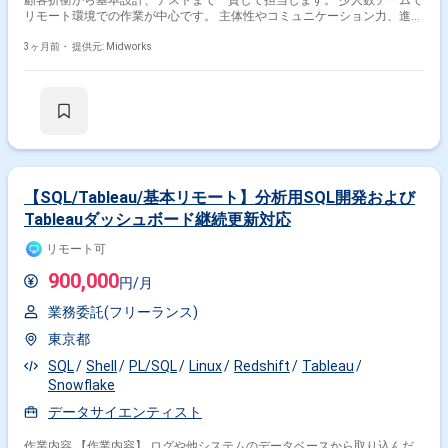
す。
リモート環境での作業が中心です。 主体性やコミュニケーション力、進捗
の能動的な共有が重要です。 【作業内容】 ・データ活用と分析プロジェ
3ヶ月前・
提供元: Midworks
クトにおける開発業務 ・顧客折衝 ・基本設計 ・テスト
【SQL/Tableau/基本リモート】分析用SQL開発および
Tableauダッシュボード継続更新対応
リモート可
900,000
円/月
業務委託(フリーランス)
東京都
SQL
Shell
PL/SQL
Linux
Redshift
Tableau
Snowflake
データサイエンティスト
作業内容 【作業内容】 ログや他システムのデータベースから取り込んだ