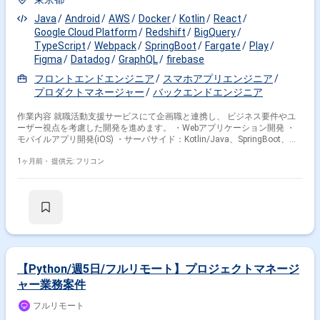
Java
Android
AWS
Docker
Kotlin
React
Google Cloud Platform
Redshift
BigQuery
TypeScript
Webpack
SpringBoot
Fargate
Play
Figma
Datadog
GraphQL
firebase
フロントエンドエンジニア
スマホアプリエンジニア
プロダクトマネージャー
バックエンドエンジニア
作業内容 就職活動支援サービスにて企画職と連携し、 ビジネス要件やユ
ーザー視点を考慮した開発を進めます。 ・Webアプリケーション開発 ・
モバイルアプリ開発(iOS) ・サーバサイド：Kotlin/Java、SpringBoot、
DGSframework(GraphQL)、Kotest、spock(groovy)、LocalStack、
Playwright ・フロントエンド：React、Apollo、TypeScript、Knockout、
1ヶ月前・
提供元: フリコン
webpack、Storybook、Jest ・モバイルアプリ：SwiftUI、MagicPod ・ク
ラウド：AWS(fargate、rds、sqs、redshift等)、GCP(firebase、bigquery
等)、GitHubActions、Docker、SendGrid、Datadog、Sentry ・デザイン：
Figma ・コミュニケーション：GitHubEnterpriseCloud、Notion、Slack、
GoogleMeet、Zoom、Discord
【Python/週5日/フルリモート】プロジェクトマネージ
ャー業務案件
フルリモート