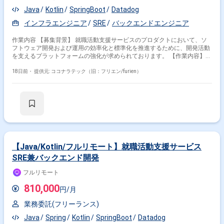
Java
Kotlin
SpringBoot
Datadog
インフラエンジニア
SRE
バックエンドエンジニア
作業内容 【募集背景】 就職活動支援サービスのプロダクトにおいて、ソ
フトウェア開発および運用の効率化と標準化を推進するために、開発活動
を支えるプラットフォームの強化が求められております。 【作業内容】
就職活動支援サービスのプロダクトにおいて、サブサービスや信頼性基
盤、AI開発ツールなどを含む開発基盤の構築と運用をご担当いただきま
18日前・
提供元: ココナラテック（旧：フリエン/furien）
す。具体的には、インフラ環境およびデリバリーの構築・運用、サービス
の運用・推進・監視、プロダクト全体で利用する技術やツール、ソフトウ
ェアの選定と導入、セキュリティやガイドラインの策定、AI開発ツールの
検証・導入などに携わっていただきます。 【求める人物像】 開発基盤全
体を俯瞰しながら、主体的に課題を捉えて改善提案と実行ができる方を求
めております。各種ツールや新技術の導入に前向きで、関係者と連携しな
がらプロダクト全体の生産性と信頼性向上に取り組んでいただける方が望
ましいです。 【ポジションの魅力】 サービス全体を支えるプラットフォ
ーム領域に深く関わることで、インフラからアプリケーションまで幅広い
【Java/Kotlin/フルリモート】就職活動支援サービス
技術スタックに携わることができます。技術選定やガイドライン策定な
SRE兼バックエンド開発
ど、テックリードとしてプロダクトの技術的方向性に影響を与えられる環
境です。AI開発ツールの検証・導入など、新しい領域にもチャレンジして
フルリモート
いただけます。 【開発環境】 サーバサイド：Kotlin/Java、SpringBoot、
DGS framework(GraphQL)、Kotest、spock(groovy)、LocalStack、
810,000
円/月
Playwright フロントエンド：React、Apollo、TypeScript、Knockout、
webpack、Storybook、Jest モバイルアプリ：SwiftUI、MagicPod クラウ
業務委託(フリーランス)
ドサービス：AWS（メイン）（fargate、rds、sqs、redshift など）、
GCP（firebase、bigquery など）、CI/Cd（GitHub Actions、Docker、
Java
Spring
Kotlin
SpringBoot
Datadog
SendGrid、Datadog、Sentry） デザイン：Figma コミュニケーション他：