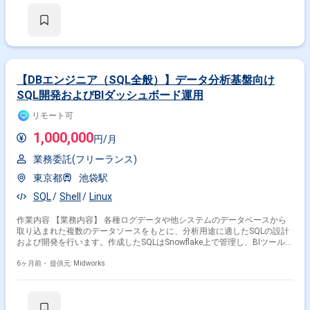
対応 ・ダッシュボードの継続更新作業 ・新規コンテンツ追加対応 ・イベ
ント発生時の個別データ対応 ・月次処理および定常運用対応 ・分析基盤
運用に関わる付随作業 【稼働日数】週5日 【リモート日数】ほぼリモート
（一都三県在住の方優先）
【DBエンジニア（SQL全般）】データ分析基盤向け
SQL開発およびBIダッシュボード運用
リモート可
1,000,000
円/月
業務委託(フリーランス)
東京都
池袋駅
SQL
Shell
Linux
作業内容 【業務内容】 各種ログデータや他システムのデータベースから
取り込まれた複数のデータソースをもとに、分析用途に適したSQLの設計
および開発を行います。作成したSQLはSnowflake上で管理し、BIツールで
あるTableauと連携することで、継続的に分析ダッシュボードへ反映しま
す。新規コンテンツ追加時のデータ対応や、イベント発生時の個別集計対
6ヶ月前・
提供元: Midworks
応、定常的な月次処理など、既存分析環境を安定的に運用しながら改善を
行う業務です。関係者の要望を踏まえたデータ抽出や可視化を通じて、分
析基盤の品質維持と活用促進を担います。 【作業内容】 ・各種データソ
ースをもとにした分析用SQLの作成 ・Snowflakeへのデータ連携および管