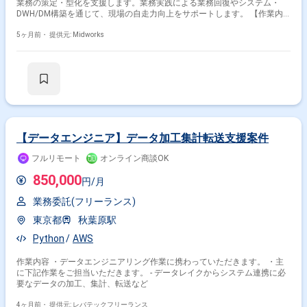
業務の策定・型化を支援します。業務実践による業務回復やシステム・
DWH/DM構築を通じて、現場の自走力向上をサポートします。 【作業内
容】 ・大量データの分析 ・データ設計支援 ・業務実践による業務回復
（商品部・需給） ・計画業務の策定・型化（グローバルテンプレート）
5ヶ月前・
提供元: Midworks
・システム・DWH/DM構築 【稼働日数】週5日 【リモート日数】常駐
【データエンジニア】データ加工集計転送支援案件
フルリモート
オンライン商談OK
850,000
円/月
業務委託(フリーランス)
東京都
秋葉原駅
Python
AWS
作業内容 ・データエンジニアリング作業に携わっていただきます。 ・主
に下記作業をご担当いただきます。 - データレイクからシステム連携に必
要なデータの加工、集計、転送など
4ヶ月前・
提供元: レバテックフリーランス