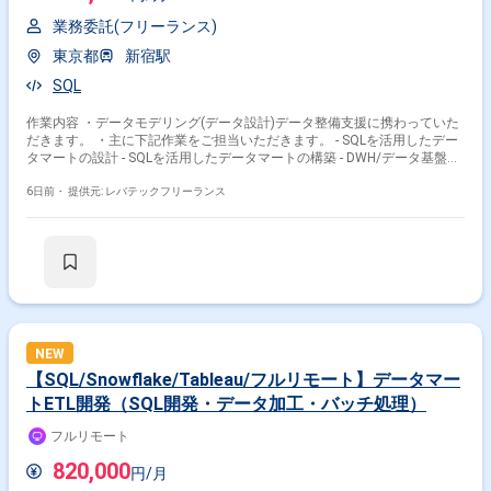
業務委託(フリーランス)
東京都
新宿駅
SQL
作業内容 ・データモデリング(データ設計)データ整備支援に携わっていた
だきます。 ・主に下記作業をご担当いただきます。 - SQLを活用したデー
タマートの設計 - SQLを活用したデータマートの構築 - DWH/データ基盤の
構造理解 - データマート設計 - ダッシュボードの要件から逆算して、デー
タ定義 - ダッシュボードの要件から逆算して、データマート設計 - 分析の
6日前・
提供元: レバテックフリーランス
要件から逆算して、データ定義 - 分析の要件から逆算して、データマート
設計 - クライアントとコミュニケーションを取り、期待値調整(優先順位) -
クライアントとコミュニケーションを取り、期待値調整(工数) - クライア
ントとコミュニケーションを取り、期待値調整(期間) - 資料作成 - プロジェ
クト推進
NEW
【SQL/Snowflake/Tableau/フルリモート】データマー
トETL開発（SQL開発・データ加工・バッチ処理）
フルリモート
820,000
円/月