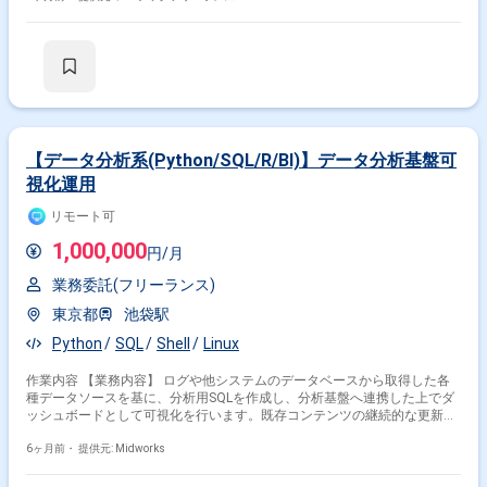
【データ分析系(Python/SQL/R/BI)】データ分析基盤可
視化運用
リモート可
1,000,000
円/月
業務委託(フリーランス)
東京都
池袋駅
Python
SQL
Shell
Linux
作業内容 【業務内容】 ログや他システムのデータベースから取得した各
種データソースを基に、分析用SQLを作成し、分析基盤へ連携した上でダ
ッシュボードとして可視化を行います。既存コンテンツの継続的な更新対
応を中心に、新規コンテンツ追加やイベント発生時の個別対応、月次処理
などの定常業務を担当します。データ分析基盤の安定運用を意識しなが
6ヶ月前・
提供元: Midworks
ら、関係者と連携し継続的な改善を行います。 【作業内容】 ・各種デー
タソースを基にした分析用SQL作成 ・分析データの基盤連携および可視化