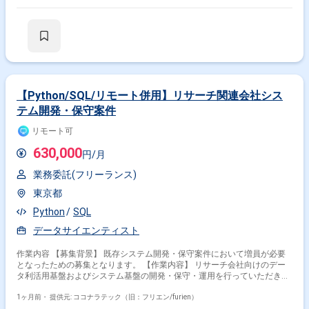
ン（メール、チャット） ・チームミーティングへの参加
【Python/SQL/リモート併用】リサーチ関連会社シス
テム開発・保守案件
リモート可
630,000
円/月
業務委託(フリーランス)
東京都
Python
SQL
データサイエンティスト
作業内容 【募集背景】 既存システム開発・保守案件において増員が必要
となったための募集となります。 【作業内容】 リサーチ会社向けのデー
タ利活用基盤およびシステム基盤の開発・保守・運用を行っていただきま
す。 パソコンやスマホのWebサイト接触ログ、アプリ利用ログ、TV視聴
ログなど各種ログデータを抽出・クレンジング・集計していただきます。
1ヶ月前・
提供元: ココナラテック（旧：フリエン/furien）
集計したデータをサービスとして提供するWEBアプリケーションの開発・