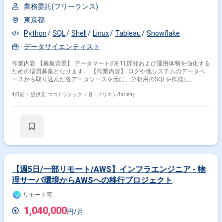
業務委託(フリーランス)
東京都
Python
SQL
Shell
Linux
Tableau
Snowflake
データサイエンティスト
作業内容 【募集背景】 データマートのETL開発および運用体制を強化する
ための増員募集となります。 【作業内容】 ログや他システムのデータベ
ースから取り込んだ各データソースを元に、分析用のSQLを作成し、
Snowflakeに連携してTableauに表示する作業を行っていただきます。新し
いコンテンツへの追加対応、イベントがあった際の個別対応、月次処理の
4日前・
提供元: ココナラテック（旧：フリエン/furien）
対応を中心に、データ加工やバッチ処理を含むETL開発業務を担当してい
ただきます。 【求める人物像】 月次処理や定型業務を正確に遂行し、エ
ラー発生時に原因を切り分けてトラブルシュートができる運用・保守マイ
ンドをお持ちの方を求めております。お客様と円滑にコミュニケーション
を取りながら、主体的に業務改善や品質向上に取り組んでいただける方が
望ましいです。 【ポジションの魅力】 SnowflakeやRedshiftをはじめとし
たクラウドベースのデータ基盤や、Tableauを用いた可視化・分析に携わ
ることで、モダンなデータエンジニアリングのスキルを高めていただけま
す。ETL開発から運用まで一貫して関わることで、データ基盤全体の設計
【週5日/一部リモート/AWS】インフラエンジニア - 物
やパフォーマンス最適化に関する知見も習得していただけます。 【開発環
理サーバ環境からAWSへの移行プロジェクト
境】 データベースはRedshiftおよびSnowflake（Snowpipe）を利用してお
ります。プログラミング言語はPython（SQLAlchemy）およびShellを使用
リモート可
し、OSはLinux（AmazonLinux）となります。可視化・分析にはTableau
を使用し、ジョブ管理にはJP1を利用しております。
1,040,000
円/月