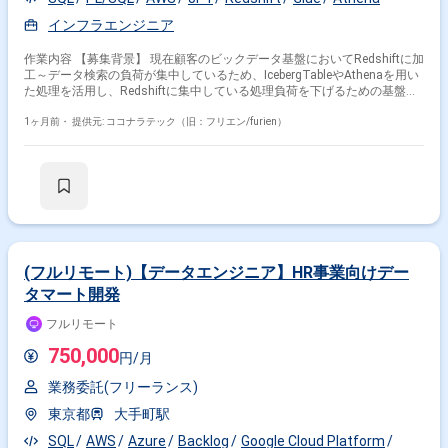
インフラエンジニア
作業内容 【募集背景】 現在顧客のビックデータ基盤においてRedshiftに加
工～データ検索の負荷が集中しているため、IcebergTableやAthenaを用い
た処理を活用し、Redshiftに集中している処理負荷を下げるための基盤改
善を行うプロジェクトになります。 【作業内容】 AWS上に構築されたビ
ッグデータ基盤およびBI環境（Redshift）の保守、改善対応および推進を
1ヶ月前・
提供元: ココナラテック（旧：フリエン/furien）
ご担当いただきます。大手メガバンクの社内システムにおいて、現状運用
を行っているシステムの基盤改善を行います。ユーザーがAWSマネジメン
トコンソールにログインして作業を行う前提で、AWSマネジメントコンソ
ールへのログインが不正なログインではないかを監査できる仕組みを構築
します。CloudTrailがS3にログを出力し、それをAthenaテーブルに格納
し、EC2からのETL処理を実施してRedshiftへデータを格納し、Tableauで
監査を行う一連の仕組みを設計・実装・改善していただきます。 【求める
人物像】 お客様の要望に応じて様々な対応を行う必要があるため、受け身
ではなく能動的かつ積極的に動ける方を求めています。不明点は自身の言
(フルリモート)【データエンジニア】HR事業向けデー
葉で咀嚼した上で質問するなど、思考力や言語化が得意な方が望ましいで
タマート開発
す。また、報連相などの基本的なコミュニケーションが適切に行える方を
求めています。 【ポジションの魅力】 大手金融機関の社内システムにお
フルリモート
けるビッグデータ基盤および監査基盤の改善に携わることで、大規模な
AWSデータ基盤の設計や運用スキルを高めていただけます。CloudTrailや
750,000
円/月
Athena、Redshift、Tableauなど複数のサービスを組み合わせた監査基盤
構築の経験を積むことができ、今後のキャリアにおいても汎用性の高い知
業務委託(フリーランス)
見が得られます。 【開発環境】 AWS（CloudTrail、S3、Athena、Glue、
EC2、Redshift）、Tableau、JP1、SQL
東京都
大手町駅
SQL
AWS
Azure
Backlog
Google Cloud Platform