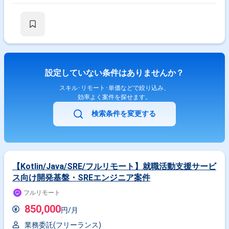
保守・運用を担当していただきます。 【求める人物像】 ログデータや大
量データの取り扱いに興味を持ち、主体的に学習しながら業務に取り組ん
でいただける方を求めています。 チームメンバーと協調しながらコミュニ
ケーションを取り、自ら課題を発見し解決に向けて動ける方を歓迎いたし
ます。 【ポジションの魅力】 多様なログデータを用いたデータ利活用基
盤の開発に携わることで、データ解析やデータ基盤構築のスキルを高めて
いただけます。 WEBアプリケーション開発とデータ処理の双方に関わる
ことで、バックエンド開発とデータエンジニアリングの経験を幅広く積む
設定していない条件はありませんか？
ことができます。 【開発環境】 PythonおよびSQLを用いたデータ処理・
解析環境と、各種DWH製品やBIツールを組み合わせたデータ利活用基盤が
スキル･リモート･単価などで絞り込み、
想定されています。
効率よく案件を探せます。
検索条件を変更する
【Kotlin/Java/SRE/フルリモート】就職活動支援サービ
ス向け開発基盤・SREエンジニア案件
フルリモート
850,000
円/月
業務委託(フリーランス)