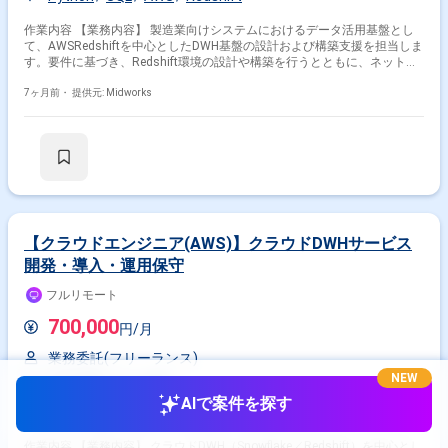
作業内容 【業務内容】 製造業向けシステムにおけるデータ活用基盤とし
て、AWSRedshiftを中心としたDWH基盤の設計および構築支援を担当しま
す。要件に基づき、Redshift環境の設計や構築を行うとともに、ネットワ
ーク設定やIAM設定、Lambdaとの連携など、AWS全体を含めた基盤構成
の整備に携わります。 あわせて、運用手順書や構成図などの各種成果物を
7ヶ月前・
提供元: Midworks
作成し、保守チームへの円滑な引き継ぎを支援します。プロジェクト推進
や課題管理にも関与し、基本はリモート勤務としつつ、週1回程度の出張
対応を行いながらプロジェクトを進める案件です。 【作業内容】 ・
AWSRedshiftを用いたDWH基盤の設計および構築 ・AWS環境におけるネ
ットワーク設定 ・IAM設定および権限管理対応 ・Lambda連携機能の構築
支援 ・運用手順書および構成図の作成 ・保守チームへの引き継ぎ調整 ・
プロジェクト推進および課題管理支援
【クラウドエンジニア(AWS)】クラウドDWHサービス
開発・導入・運用保守
フルリモート
700,000
円/月
業務委託(フリーランス)
NEW
東京都
虎ノ門駅
AIで案件を探す
SQL
AWS
Azure
Redshift
Snowflake
作業内容 【業務内容】 クラウドDWH（Snowflake／Redshift）を中心とし