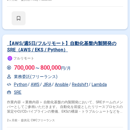
【AWS/週5日/フルリモート】自動化基盤内製開発の
SRE（AWS / EKS / Python）
フルリモート
700,000
800,000
〜
円/月
業務委託(フリーランス)
Python
AWS
JIRA
Ansible
Redshift
Lambda
SRE
作業内容 ＜業務内容＞ 自動化基盤の内製開発において、SREチームのメン
バーとしてご参画いただきます。 自動化を前提としたリリースプロセスの
策定やCI/CDパイプラインの整備、EKSの構築・トラブルシュートなどを
通じて、システムの信頼性向上と継続的デリバリーを牽引していただくポ
ジションです。 ＜主な業務内容＞ ・自動化前提のリリースプロセスの策
2ヶ月前・
提供元: CWCフリーランス
定、リリース手順の作成 ・CI/CDパイプラインの整備 ・EKSの構築とトラ
ブルシュート ・Staging / Production環境構築とシステムのリリース ・既