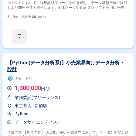
ジェクトにおいて、詳細設計フェーズから参画し、データ基盤全体の設計
および開発推進を担当します。ETLツールやShellスクリプトを用いたデー
タ連携処理の設計開発に加え、AmazonRedshiftやAmazonS3を活用した
データ蓄積および分析基盤の構築を行います。関係者と連携しながら、安
6ヶ月前・
提供元: Midworks
定性と拡張性を考慮したデータ統合基盤の実現を推進します。 【作業内
容】 ・データ統合基盤の詳細設計 ・ETLツールを用いたデータ連携処理開
発 ・Shellスクリプトによる処理実装 ・AmazonRedshiftを用いたデータ
基盤開発 ・AmazonS3を用いたデータ格納設計および実装 【稼働日数】
週5日 【リモート日数】常駐
【Python(データ分析系)】小売業界向けデータ分析・
設計
リモート可
1,300,000
円/月
業務委託(フリーランス)
東京都
新橋駅
Python
データサイエンティスト
作業内容 【業務内容】 SKU数が多い小売業界において、データ分析や計画