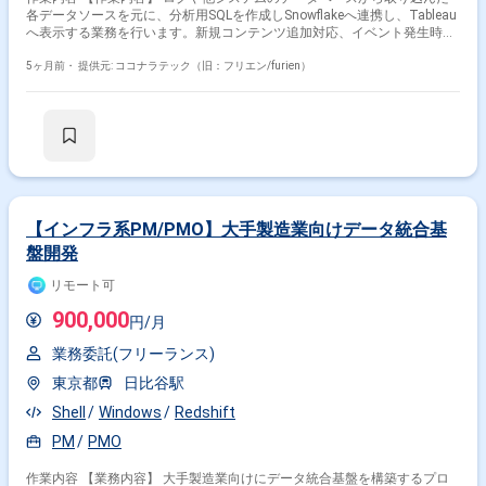
各データソースを元に、分析用SQLを作成しSnowflakeへ連携し、Tableau
へ表示する業務を行います。新規コンテンツ追加対応、イベント発生時の
個別対応、月次処理対応が中心となります。継続的なダッシュボード改善
およびデータ抽出ロジックの最適化も含まれます。 【求める人物像】 月
5ヶ月前・
提供元: ココナラテック（旧：フリエン/furien）
次処理等の定型業務を正確に遂行できる方を求めています。
【インフラ系PM/PMO】大手製造業向けデータ統合基
盤開発
リモート可
900,000
円/月
業務委託(フリーランス)
東京都
日比谷駅
Shell
Windows
Redshift
PM
PMO
作業内容 【業務内容】 大手製造業向けにデータ統合基盤を構築するプロ