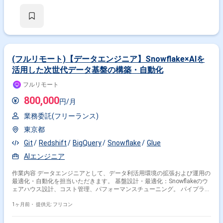
ベース：RDS、Aurora、Redshift インフラ：AWS、GCP、Azure、EC2、
S3、IAM、Security Group、Secrets Manager、Docker、AmazonECR、
VMware バージョン管理：Git、GitHub その他：Terraform、
CloudFormation、AWS CDK、Azure Bicep、Jenkins、Apache、
Tomcat、SDN
(フルリモート)【データエンジニア】Snowflake×AIを
活用した次世代データ基盤の構築・自動化
フルリモート
800,000
円/月
業務委託(フリーランス)
東京都
Git
Redshift
BigQuery
Snowflake
Glue
AIエンジニア
作業内容 データエンジニアとして、データ利活用環境の拡張および運用の
最適化・自動化を担当いただきます。 基盤設計・最適化：Snowflakeのウ
ェアハウス設計、コスト管理、パフォーマンスチューニング。 パイプライ
ン構築：AWS（Glue,Lambda等）やAirbyteを用いた、堅牢なELT/ETLフロ
ーの設計。 品質・ガバナンス：dbtを用いたモデル管理、CI/CDの整備、セ
1ヶ月前・
提供元: フリコン
キュリティ（RBAC等）の実装。 自動化の推進：AI/LLMを活用した異常検
知やログ分析など、運用自動化の企画から実行までをお任せします。