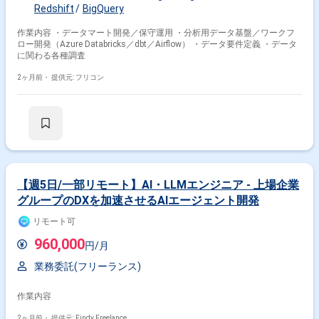
Redshift
BigQuery
作業内容 ・データマート開発／保守運用 ・分析用データ基盤／ワークフ
ロー開発（Azure Databricks／dbt／Airflow） ・データ要件定義 ・データ
に関わる各種調査
2ヶ月前・
提供元: フリコン
【週5日/一部リモート】AI・LLMエンジニア - 上場企業
グループのDXを加速させるAIエージェント開発
リモート可
960,000
円/月
業務委託(フリーランス)
作業内容
2ヶ月前・
提供元: Findy Freelance