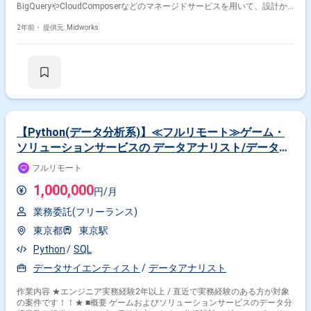
BigQueryやCloudComposerなどのマネージドサービスを用いて、設計か
ら運用までを一貫して担い、ゲームデータを活用した意思決定を支援する
重要な基盤を構築します。データアナリストやインフラ担当者と連携して
2年前・
提供元: Midworks
課題解決に取り組みます。 ■具体的な業務内容 ・BigQueryを利用した分析
基盤およびデータパイプラインの開発・運用 ・BIツールの開発および運用
・データアナリストとの連携による事業課題解決 ・インフラやDevOpsの
設計、構築および運用支援 ・CloudComposerを活用したデータ処理フロ
ーの設計と実装
【Python(データ分析系)】≪フルリモート≫ゲーム・
ソリューションサービスの データアナリスト/データサ
イエンティスト
フルリモート
1,000,000
円/月
業務委託(フリーランス)
東京都
東京駅
Python
SQL
データサイエンティスト
データアナリスト
作業内容 ★エンジニア実務経験2年以上 / 直近で実務経験のある方が対象
の案件です！！★ ■概要 ゲームおよびソリューションサービスのデータ分