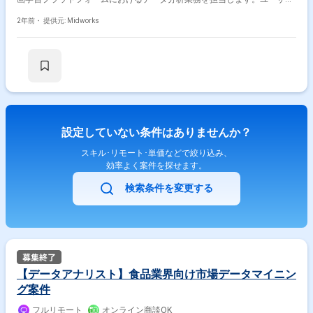
の視聴履歴やテスト結果の変動に対する相関分析を行い、サービスの利用
促進に向けた施策を導出します。フルリモートでの勤務が可能で、地方か
2年前・
提供元: Midworks
らの参画も歓迎します。 ■具体的な業務内容 ・Pythonによるデータクレン
ジング、集計、分析、可視化 ・視聴履歴とテスト結果の相関分析およびレ
ポート作成 ・ユーザーセグメントのクラスタリング分析 ・顧客とのミー
ティングおよび分析結果の説明 ・PowerPointを用いたレポート作成および
プレゼンテーション 勤務開始時には、プロジェクトの一員として、コミュ
ニケーションを取りながら業務を進めて頂く予定です。また、緊急時に出
社が必要となる場合がございます。 ------------------------------------------------------------------
直近の参画案件の経験とご希望に併せた案件のご紹介をさせて頂きます。
弊社は様々なプロジェクトの提案を強みとしておりますので、お気軽にご
設定していない条件はありませんか？
相談頂けますと幸いです。 ------------------------------------------------------------------ ※弊社で
は、法人、請負いの案件は取り扱っておりません。
スキル･リモート･単価などで絞り込み、
効率よく案件を探せます。
検索条件を変更する
【データアナリスト】食品業界向け市場データマイニン
グ案件
フルリモート
オンライン商談OK