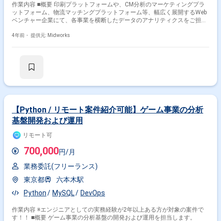
作業内容 ■概要 印刷プラットフォームや、CM分析のマーケティングプラ
ットフォーム、物流マッチングプラットフォーム等、幅広く展開するWeb
ベンチャー企業にて、各事業を横断したデータのアナリティクスをご担当
いただきます。 ■開発環境： ・BigQuery ・Google Spreadsheets ・
Redash
4年前・
提供元: Midworks
【Python / リモート案件紹介可能】ゲーム事業の分析
基盤開発および運用
リモート可
700,000
円/月
業務委託(フリーランス)
東京都
六本木駅
Python
MySQL
DevOps
作業内容 ※エンジニアとしての実務経験が2年以上ある方が対象の案件で
す！！ ■概要 ゲーム事業の分析基盤の開発および運用を担当します。