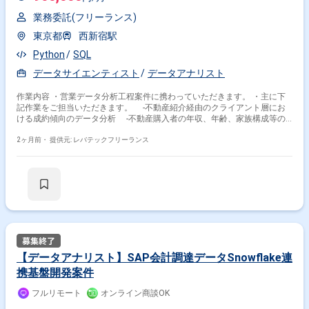
業務委託(フリーランス)
東京都
西新宿駅
Python
SQL
データサイエンティスト
データアナリスト
作業内容 ・営業データ分析工程案件に携わっていただきます。 ・主に下
記作業をご担当いただきます。 -不動産紹介経由のクライアント層にお
ける成約傾向のデータ分析 -不動産購入者の年収、年齢、家族構成等の
属性に基づく売上貢献度の可視化 -営業戦略に向けたデータ分析
2ヶ月前・
提供元: レバテックフリーランス
【データアナリスト】SAP会計調達データSnowflake連
携基盤開発案件
フルリモート
オンライン商談OK