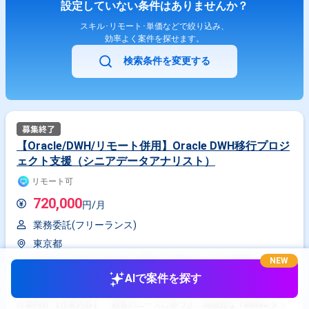
設定していない条件はありませんか？
スキル･リモート･単価などで絞り込み、
効率よく案件を探せます。
検索条件を変更する
【Oracle/DWH/リモート併用】Oracle DWH移行プロジ
ェクト支援（シニアデータアナリスト）
リモート可
720,000
円/月
業務委託(フリーランス)
東京都
NEW
Python
SQL
Oracle
AWS
Tableau
Snowflake
AIで案件を探す
アナリスト
データアナリスト
作業内容 【作業内容】 ・顧客のニーズに基づき、高品質な Tableau ダッ