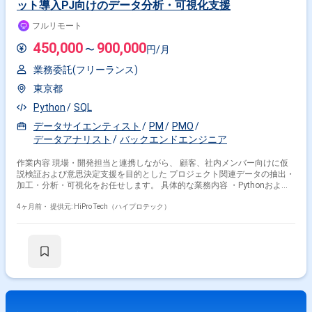
ット導入PJ向けのデータ分析・可視化支援
フルリモート
450,000
900,000
〜
円/月
業務委託(フリーランス)
東京都
Python
SQL
データサイエンティスト
PM
PMO
データアナリスト
バックエンドエンジニア
作業内容 現場・開発担当と連携しながら、 顧客、社内メンバー向けに仮
説検証および意思決定支援を目的とした プロジェクト関連データの抽出・
加工・分析・可視化をお任せします。 具体的な業務内容 ・Pythonおよび
SQLを用いたデータ抽出・加工・前処理 ・データ分析および仮説構築 ・
Grafana等を用いた可視化 ・分析結果のレポーティング ・必要に応じてク
4ヶ月前・
提供元: HiPro Tech（ハイプロテック）
ライアント打ち合わせへの参加 大型かつ要件の細かいプロジェクトが進行
する中で、データチームのリソース不足により 顧客、社内からニーズの上
がっている分析・可視化業務が滞っているため、専任で支援できる外部人
材が必要となっている。