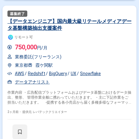
【データエンジニア】国内最大級リテールメディアデー
タ基盤構築抽出支援案件
リモート可
750,000
円/月
業務委託(フリーランス)
東京都
霞ケ関駅
AWS
Redshift
BigQuery
UX
Snowflake
データアナリスト
作業内容 ・広告配信プラットフォームおよびデータ基盤におけるデータ抽
出、整形、 管理作業全般に携わっていただきます。 ・主に下記作業をご
担当いただきます。 -提携する各小売店から届く多種多様なフォーマッ
トの ID-POSデータの標準化および取り込み -広告配信管理コンソールの
UI/UX改善に伴う、 フロントエンドへのデータ連携設計 -購買データを
2ヶ月前・
提供元: レバテッククリエイター
活用したリーチ予測やCVRシミュレーション機能の ロジック実装およびデ
ータ抽出 -標準化、テンプレート化された広告効果測定レポート基盤の
構築 -Databricksを軸としたETLパイプラインの運用、改善 およびBIツー
ルを統合したデータ可視化フローの効率化 -データサイエンティストと
連携した、分析ロジックや統計モデルの システム統合