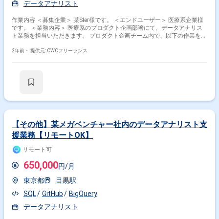
データアナリスト
作業内容 ＜募集企業＞ 某SIer様です。 ＜エンドユーザー＞ 医療系企業様
です。 ＜業務内容＞ 医療系のプロダクト企画部署にて、データアナリス
ト業務を担当いただきます。 プロダクト企画チーム内で、以下の作業を行
います： - データ抽出 - Adobe Analyticsでのアクセス解析 - Tableauでのモ
ニタリング画面開発 - 探索的データ分析実査 ＜参画期間＞ ・2025/2〜 ＜
2年前・
提供元: CWCフリーランス
面談回数＞ ・2回を予定
【その他】某メガベンチャー社内のデータアナリスト支
援業務【リモートOK】
リモート可
650,000
円/月
東京都
目黒駅
SQL
GitHub
BigQuery
データアナリスト