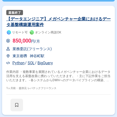
【データエンジニア】メガベンチャー企業におけるデー
タ基盤構築運用案件
リモート可
オンライン商談OK
850,000
円/月
業務委託(フリーランス)
東京都
神谷町駅
Python
SQL
BigQuery
作業内容 ・複数事業を展開されているメガベンチャー企業におけるデータ
活用を支える基盤改善に携わっていただきます。 ・主に下記作業をご担当
いただきます。 - 各システムからDWHへのデータパイプラインの構築、運
用 - DWH上のデータパイプライン構築、運用 - Biz部署やデータアナリスト
やWeb開発チームとの要件調整 - データエンジニアチームにおける開発/運
1ヶ月前・
提供元: レバテックフリーランス
用プロセスの継続的改善