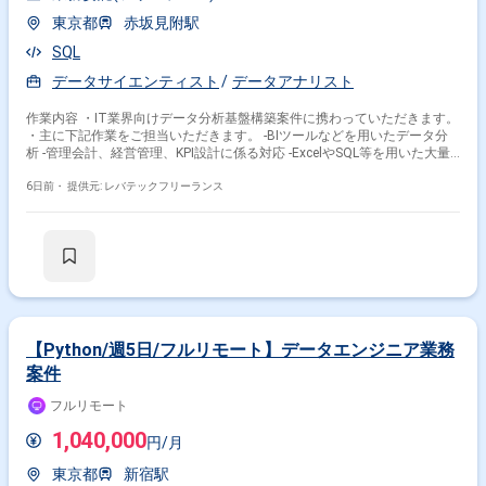
東京都
赤坂見附駅
SQL
データサイエンティスト
データアナリスト
作業内容 ・IT業界向けデータ分析基盤構築案件に携わっていただきます。
・主に下記作業をご担当いただきます。 -BIツールなどを用いたデータ分
析 -管理会計、経営管理、KPI設計に係る対応 -ExcelやSQL等を用いた大量
データの集計及び加工
6日前・
提供元: レバテックフリーランス
【Python/週5日/フルリモート】データエンジニア業務
案件
フルリモート
1,040,000
円/月
東京都
新宿駅