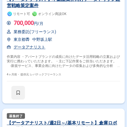
営戦略策定案件
リモート可
オンライン商談OK
700,000
円/月
業務委託(フリーランス)
東京都
中野坂上駅
データアナリスト
作業内容 ・アパートブランドの成長に向けたデータ活用戦略の立案および
実行に携わっていただきます。 ・主に下記作業をご担当いただきます。
-新規サービス、事業企画に向けたデータの収集および多角的な分析 -
経営判断の材料となる分析結果のレポーティングおよび経営層への提言
-BIツール等を用いた全社的なデータ活用基盤の整備および普及 -デー
4ヶ月前・
提供元: レバテックフリーランス
タリテラシー向上に向けた文化醸成および活用支援
【データアナリスト/週2日～/基本リモート】倉庫ロボ