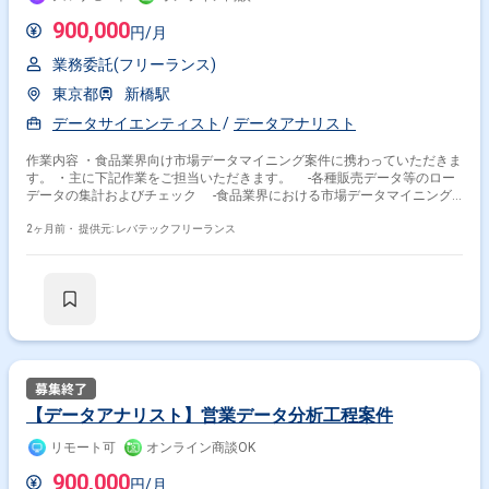
900,000
円/月
業務委託(フリーランス)
東京都
新橋駅
データサイエンティスト
データアナリスト
作業内容 ・食品業界向け市場データマイニング案件に携わっていただきま
す。 ・主に下記作業をご担当いただきます。 -各種販売データ等のロー
データの集計およびチェック -食品業界における市場データマイニング
およびトレンド分析 -分析データに基づく商品開発やプロモーション戦
略の提案資料作成
2ヶ月前・
提供元: レバテックフリーランス
【データアナリスト】営業データ分析工程案件
リモート可
オンライン商談OK
900,000
円/月