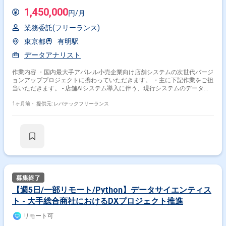
Google Cloud Platform
Google Analytics
SAS
1,450,000
円/月
Snowflake
業務委託(フリーランス)
その他の職種から探す
東京都
有明駅
データアナリスト
データサイエンティスト
データベースエンジニア
アナリスト
PM
コンサル
作業内容 ・国内最大手アパレル小売企業向け店舗システムの次世代バージ
ョンアッププロジェクトに携わっていただきます。 ・主に下記作業をご担
当いただきます。 - 店舗AIシステム導入に伴う、現行システムのデータ移
行に関わる要件定義、設計、および実行管理 - 現状データを分析整理対応 -
約40店舗への次世代AIシステムの導入・展開プロセスの進捗管理および統
1ヶ月前・
提供元: レバテックフリーランス
制
【週5日/一部リモート/Python】データサイエンティス
ト - 大手総合商社におけるDXプロジェクト推進
リモート可