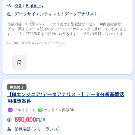
SQL
BigQuery
データサイエンティスト
データアナリスト
作業内容 ・HR系ベンチャーのスカウト型就活サービス、AI商談対策サー
ビスに関するデータ領域のグロースマーケティングに携わっていただきま
す。 ・主に下記作業をご担当いただきます。 - 学生の登録、スカウト承
諾、内定までのファネル分析・改善 - メール、LINE、プッシュ通知などを
用いたシナリオ設計・運用 - セグメンテーション戦略の立案・実行(学年、
3ヶ月前・
提供元: レバテックフリーランス
志望業界、活動フェーズ等) - データドリブンでの施策効果検証
(BigQuery、Looker Studio、GA4 等を活用) - ナーチャリング施策の立案 -
学生/企業双方の行動ログをもとにした新しい施策提案 - カスタマーサクセ
ス/マーケティング/プロダクトチームと連携した改善プロジェクト
【BIエンジニア/データアナリスト】データ分析基盤活
用推進案件
フルリモート
オンライン商談OK
850,000
円/月
業務委託(フリーランス)