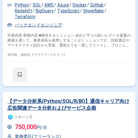
Python
SQL
AWS
Azure
Docker
GitHub
Redshift
BigQuery
TypeScript
Snowflake
Terraform
バックエンドエンジニア
作業内容 業務内容 ■期待するミッション 攻めと守りの効いたデータ基盤の
構築を通して、事業成長を後押しすることがミッションです。技術選定や
アーキテクチャ設計から実装、運用までを一貫してリードし、プロジェク
トの成功に貢献いただくことを期待しています。 ■業務内容・担当工程 ・
データ基盤構築と運用の技術/プロジェクトリード ・アーキテクチャ、
23日前・
提供元: クラウドワークス テック
DWH、各種データスタックの設計および構築 ・バッチおよびリアルタイ
ムデータのデータパイプライン設計・開発 ・パイプラインのモニタリン
グ、トラブルシューティング、最適化 ・クロスファンクショナルチーム
（他部門・外部ベンダー）との連携・調整 ・データ基盤に関するベストプ
ラクティスのドキュメント化と知見共有 【要件定義・設計・実装・テス
ト・保守運用】 ■チーム体制 ・データエンジニア（リード・メンバー） ・
データアナリスト ・プロジェクトマネージャー ■開発環境 プログラミン
グ：Python, SQL, Go, TypeScript FW：dbt, Kedro, MLflow, Docker,
Terraform, GitHub Actions DB：BigQuery, Redshift, Snowflake, Pinecone
【データ分析系(Python/SQL/R/BI)】通信キャリア向け
インフラ：Google Cloud, AWS, Azure ■働き方 稼働量：週5日 リモート稼
広告関連データ分析およびサービス企画
働：フルリモート フレックス稼働:可能 （日中帯に連絡が取れることは必
須で、コアタイムや指定はありませんが基本的には、日中帯に稼働できる
リモート可
方を優先いたします。） 関わるサービス・プロダクト ■企業について デー
タ活用支援・AI開発・データ基盤構築の受託開発に加え、AIモデル開発の
750,000
円/月
自動化ツールやオンライン定性調査ツールなどの自社プロダクト開発を展
開する、データとAIのプロフェッショナル集団です。 ■プロダクトについ
業務委託(フリーランス)