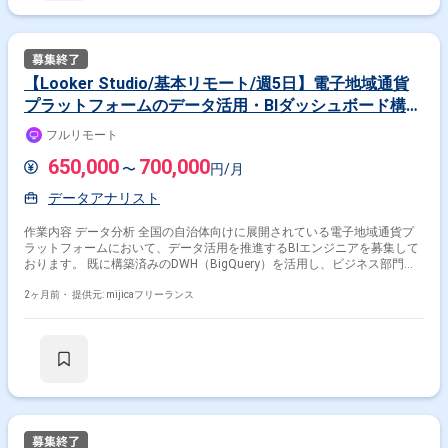
【Looker Studio/基本リモート/週5日】電子地域通貨
プラットフォームのデータ活用・BIダッシュボード構築
支援
フルリモート
650,000
700,000
〜
円/月
データアナリスト
作業内容 データ分析 全国の自治体向けに展開されている電子地域通貨プ
ラットフォームにおいて、データ活用を推進するBIエンジニアを募集して
おります。 既に構築済みのDWH（BigQuery）を活用し、ビジネス部門の
意思決定を支えるダッシュボードの設計・構築をメインに担当していただ
きます。 具体的な業務は、BigQueryからLooker Studioへのデータ接続設
2ヶ月前・
提供元: mijicaフリーランス
定から、複数ソースの結合（データブレンディング）、複雑な計算フィー
ルドを用いたビジネス指標の実装まで多岐にわたります。 ユーザーの要件
に基づいた最適なグラフ選定やフィルタリング機能の実装など、視認性と
操作性を両立したUI/UX設計が求められるポジションです。 開発体制とし
ては、DWH側の基盤構築は完了しているため、BIツール側での画面作成や
データ整形に専念いただける環境が整っています。