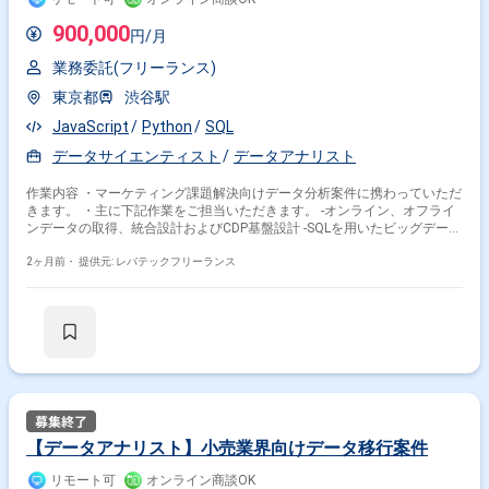
900,000
円/月
業務委託(フリーランス)
東京都
渋谷駅
JavaScript
Python
SQL
データサイエンティスト
データアナリスト
作業内容 ・マーケティング課題解決向けデータ分析案件に携わっていただ
きます。 ・主に下記作業をご担当いただきます。 -オンライン、オフライ
ンデータの取得、統合設計およびCDP基盤設計 -SQLを用いたビッグデータ
の加工、抽出、分析 -データ活用コンサルティング、可視化、レポーティ
ング、プレゼンテーション
2ヶ月前・
提供元: レバテックフリーランス
その他の条件で検索する
その他開発言語・スキルから探す
【データアナリスト】小売業界向けデータ移行案件
SQL
Python
Tableau
BigQuery
AWS
R
リモート可
オンライン商談OK