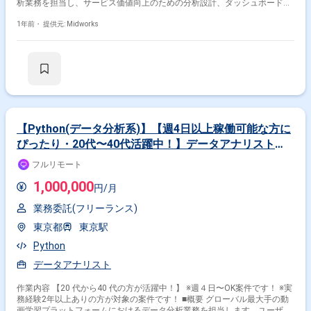
析業務を担当し、サービス価値向上のための分析設計、ダッシュボード開
発、データ加工・分析を行います。プロデューサーやプランナー、データ
エンジニアと連携しながら、データを基に施策提案やPDCAサイクルの推
1年前・
提供元: Midworks
進をサポートします。 ■具体的な業務内容 ・SQLを活用したデータ抽出・
分析 ・アドホック分析の実施およびレポーティング ・BIツールを用いた
データ可視化およびダッシュボード開発 ・ゲームタイトル/サービスの施
策PDCA推進 ・サービス課題のヒアリングおよび分析・可視化設計 ・
PythonやRを使用したデータの加工、集計、分析（経験があれば尚可） ・
BigQuery、Redshift、Hadoopを活用したビッグデータ分析（経験があれ
ば尚可）
【Python(データ分析系)】【週4日以上稼働可能な方に
ぴったり・20代〜40代活躍中！】データアナリスト
（Python）｜グローバル動画学習プラットフォーム
フルリモート
1,000,000
円/月
業務委託(フリーランス)
東京都
東京駅
Python
データアナリスト
作業内容 【20 代から40 代の方が活躍中！】 ※週４日〜OK案件です！ ※実
務経験2年以上ありの方が対象の案件です！ ■概要 グローバル最大手の動
画学習プラットフォームにおけるデータ分析業務を担当します。ユーザー