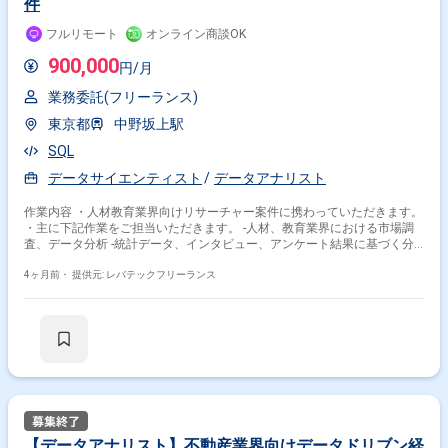
件
フルリモート
オンライン商談OK
900,000
円/月
業務委託(フリーランス)
東京都
中野坂上駅
SQL
データサイエンティスト
データアナリスト
作業内容 ・人材教育業界向けリサーチャー案件に携わっていただきます。
・主に下記作業をご担当いただきます。 -人材、教育業界における市場調
査、データ分析 -統計データ、インタビュー、アンケート結果に基づく分
析 -分析結果から仮説構築および報告書の作成 -現場でのインタビュー
4ヶ月前・
提供元: レバテックフリーランス
【データアナリスト】不動産業界向けデータドリブン経