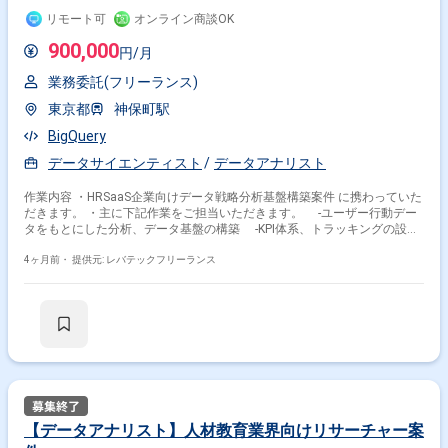
リモート可
オンライン商談OK
900,000
円/月
業務委託(フリーランス)
東京都
神保町駅
BigQuery
データサイエンティスト
データアナリスト
作業内容 ・HRSaaS企業向けデータ戦略分析基盤構築案件 に携わっていた
だきます。 ・主に下記作業をご担当いただきます。 -ユーザー行動デー
タをもとにした分析、データ基盤の構築 -KPI体系、トラッキングの設
計、仕組み化
4ヶ月前・
提供元: レバテックフリーランス
【データアナリスト】人材教育業界向けリサーチャー案