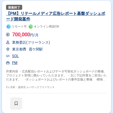
【PM】リテールメディア広告レポート基盤ダッシュボ
ード開発案件
リモート可
オンライン商談OK
700,000
円/月
業務委託(フリーランス)
東京都
霞ケ関駅
SQL
PM
作業内容 ・広告配信レポートおよびデータ可視化ダッシュボードの整備、
プロジェクト管理に携わっていただきます。 ・主に下記作業をご担当いた
だきます。 -ダッシュボードおよびレポートの要件定義と整備 -開発優
先順位の決定、進捗管理、およびリリースまでのハンドリング等の プロジ
ェクトマネジメント -各部署からの要望に対するヒアリングと、プロ
2ヶ月前・
提供元: レバテックフリーランス
ダクト方針に基づく説得 および調整関係各所との折衝 -データエンジニ
アやデータアナリストと連携し、より価値のある レポート基盤へのアップ
デートおよびデータ活用環境の改善