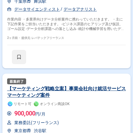
千葉県
舞浜駅
データサイエンティスト
データアナリスト
作業内容 ・多業界向けデータ分析案件に携わっていただきます。 ・主に
下記作業をご担当いただきます。 -ビジネス課題のヒアリング及び仮説、
ゴール設定 -データ分析課題への落とし込み -統計や機械学習を用いたデー
タ分析及びモデル構築 -AI AgentやRAG等の生成AI関連システム精度改善 -
データ分析プロジェクトの推進、管理 -QCD折衝や交渉 -要件定義書や提案
2ヶ月前・
提供元: レバテックフリーランス
書、報告書等のドキュメント作成
【マーケティング戦略立案】事業会社向け就活サービス
マーケティング案件
リモート可
オンライン商談OK
900,000
円/月
業務委託(フリーランス)
東京都
渋谷駅