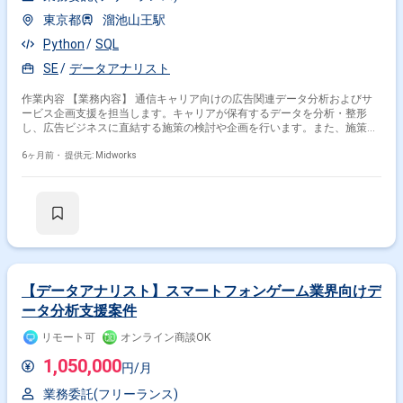
て クライアント向けのデータ基盤構築支援（受託）および、自社プロダク
ト・メディア運営を支える社内データ基盤の開発に携わります。生成AIを
東京都
溜池山王駅
活用したデータパイプラインの構築や、メタデータ管理、データセキュリ
Python
SQL
ティなど、モダンかつチャレンジングな技術領域を扱います。 ■募集背景
事業の多角化と急速な拡大に伴い、攻め（事業成長）と守り（基盤安定・
SE
データアナリスト
セキュリティ）の両面を支えるデータエンジニアを募集します。ナレッジ
共有を重視する文化の中で、技術力を発揮しつつ組織の基盤強化を牽引い
作業内容 【業務内容】 通信キャリア向けの広告関連データ分析およびサ
ただける方を求めています。
ービス企画支援を担当します。キャリアが保有するデータを分析・整形
し、広告ビジネスに直結する施策の検討や企画を行います。また、施策実
行に向けて開発部門との調整や指示を行い、ベンダーコントロールも担当
します。データ分析の経験が少ない方でも業務を通じてスキルを伸ばせる
6ヶ月前・
提供元: Midworks
ポジションです。 【作業内容】 ・Pythonを用いたデータ整形 ・SQLを用
いたデータ抽出・集計 ・キャリア保有ビッグデータの分析 ・広告ビジネ
スに繋がる施策の検討 ・施策に必要な開発における要件定義、仕様検討、
受入試験の実施 ・ベンダーコントロール 【稼働日数】週5日 【リモート日
数】週4日リモート
【データアナリスト】スマートフォンゲーム業界向けデ
ータ分析支援案件
リモート可
オンライン商談OK
1,050,000
円/月
業務委託(フリーランス)