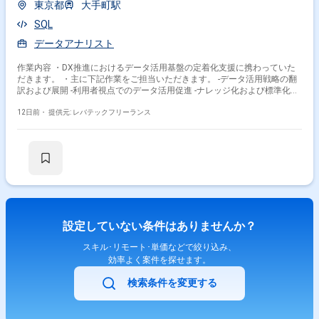
東京都
大手町駅
SQL
データアナリスト
作業内容 ・DX推進におけるデータ活用基盤の定着化支援に携わっていた
だきます。 ・主に下記作業をご担当いただきます。 -データ活用戦略の翻
訳および展開 -利用者視点でのデータ活用促進 -ナレッジ化および標準化と
改善推進 -データ活用の「仕組み」を設計および改善 -企画から実行、改善
まで
12日前・
提供元: レバテックフリーランス
設定していない条件はありませんか？
スキル･リモート･単価などで絞り込み、
効率よく案件を探せます。
検索条件を変更する