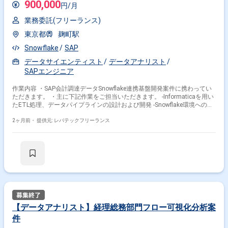
900,000
円/月
業務委託(フリーランス)
東京都
麹町駅
Snowflake
SAP
データサイエンティスト
データアナリスト
SAPエンジニア
作業内容 ・SAP会計調達データSnowflake連携基盤開発案件に携わってい
ただきます。 ・主に下記作業をご担当いただきます。 -Informaticaを用い
たETL処理、データパイプラインの設計および開発 -Snowflake環境へのデ
ータ格納および分析 -データモデリング、データクレンジング等のデリバ
リー
2ヶ月前・
提供元: レバテックフリーランス
【データアナリスト】経理総務部門フロー可視化分析案
件