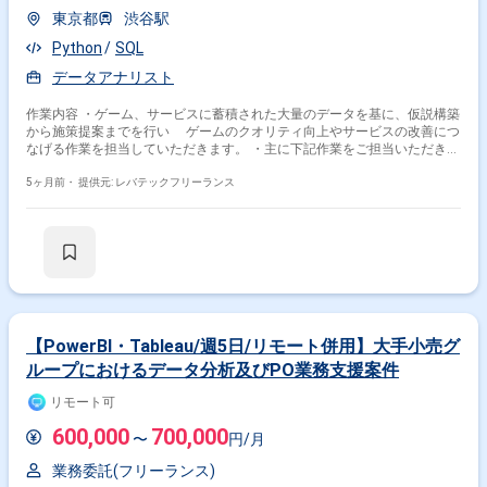
東京都
渋谷駅
Python
SQL
データアナリスト
作業内容 ・ゲーム、サービスに蓄積された大量のデータを基に、仮説構築
から施策提案までを行い ゲームのクオリティ向上やサービスの改善につ
なげる作業を担当していただきます。 ・主に下記作業をご担当いただきま
す。 - SQLを用いたデータ集計、レポート作成 - ソーシャルゲームに対する
課題発見や施策検証 - 離脱、課金要因分析 - イベント分析 - チャット分析
5ヶ月前・
提供元: レバテックフリーランス
(言語解析やChatGPTなどによる要約) - ダッシュボード作成(主にRedash
を活用 ※一部Streamlit使用) - バトルシミュレーター開発(バトルを再現し何
が勝敗に影響しているのかを探るもの) - 成長シミュレーター開発(ユーザ
のペルソナ像を定義しN日後のユーザの状況を探るもの) - マッチング(マッ
チングアルゴリズムによる結果を探るもの) - 他社サービスのデータによる
市場分析 - 社内の様々なスタッフに対する助言と提案 - 分析ツールを用い
たデータの可視化と運用 - 新しい数値指標の発見と提案 - 統計解析や機械
学習の専門的知識を活かしたモデリング 等
【PowerBI・Tableau/週5日/リモート併用】大手小売グ
ループにおけるデータ分析及びPO業務支援案件
リモート可
600,000
700,000
〜
円/月
業務委託(フリーランス)