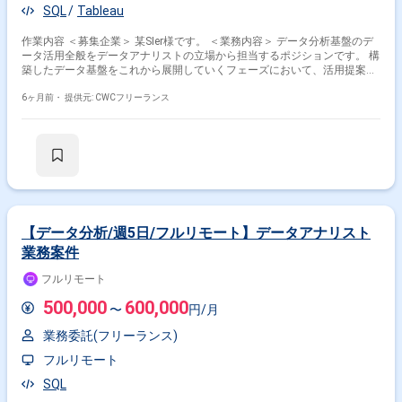
SQL
Tableau
作業内容 ＜募集企業＞ 某SIer様です。 ＜業務内容＞ データ分析基盤のデ
ータ活用全般をデータアナリストの立場から担当するポジションです。 構
築したデータ基盤をこれから展開していくフェーズにおいて、活用提案を
するだけではなく、導入した事業会社側が自らデータ基盤を活用できるよ
う従業員教育プログラムを設計、実施します。 また、各種問い合わせに対
6ヶ月前・
提供元: CWCフリーランス
応し、必要に応じて機能追加などに応じます。 ＜参画期間＞ ・2月〜 ＜面
談回数＞ ・2回を予定 ＜その他＞ ・精算幅：140〜180h ・支払いサイ
ト：40日 ・インボイス制度：未登録の場合、消費税無しでのお支払いに
なります
【データ分析/週5日/フルリモート】データアナリスト
業務案件
フルリモート
500,000
600,000
〜
円/月
業務委託(フリーランス)
フルリモート
SQL