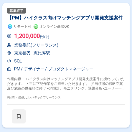
【PM】ハイクラス向けマッチングアプリ開発支援案件
リモート可
オンライン商談OK
1,200,000
円/月
業務委託(フリーランス)
東京都
恵比寿駅
SQL
PM
デザイナー
プロダクトマネージャー
作業内容 ・ハイクラス向けマッチングアプリ開発支援案件に携わっていた
だきます。 ・主に下記作業をご担当いただきます。 -担当領域の戦略立案
及び施策の優先順位付け -KPI設計、モニタリング、課題分析 -ユーザー一
覧表示アルゴリズムの改善企画やマッチング、レコメンドロジックの要件
定義 -課金率及びCVR改善施策の企画、検証、A/Bテストの実施 -エンジニ
9日前・
提供元: レバテックフリーランス
ア、デザイナー、データアナリストとの連携及び開発ディレクション