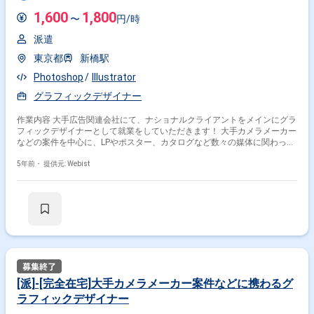
1,600
1,800
〜
円/時
派遣
東京都
新橋駅
Photoshop
Illustrator
グラフィックデザイナー
作業内容 大手広告関連会社にて、ナショナルクライアントをメインにグラ
フィックデザイナーとして就業をしていただきます！ 大手カメラメーカー
などの案件を中心に、LPやポスター、カタログなど数々の媒体に関わって
就業していただく事が可能です。 ＜具体的には…＞ ・Illustrator、
Photoshopを使ったグラフィックデザインやWebデザインのレイアウト作
5年前・
提供元: Webist
業 ・Photoshopを使ったカンプ用の画像合成 ・その他デザインに関わる
業務諸々 ＜チーム体制＞ アートディレクター：26名 デザイナー：8名 ※コ
ーダーやエンジニア、コピーライターも社内にいるため、随時連携しての
業務となります
[派]-[完全在宅]大手カメラメーカー案件などに携わるグ
ラフィックデザイナー