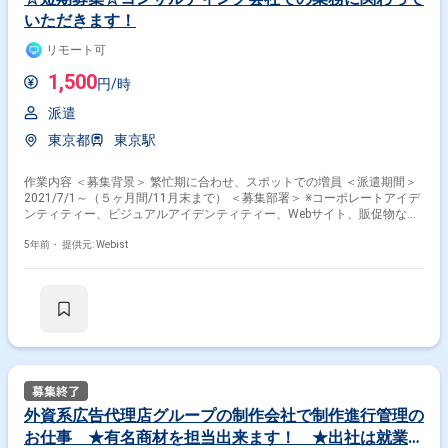
いただきます！
リモート可
1,500
円/時
派遣
東京都
東京駅
作業内容 ＜募集背景＞ 繁忙期に合わせ、スポットでの増員 ＜派遣期間＞
2021/7/1～（５ヶ月間/11月末まで） ＜募集部署＞ ※コーポレートアイデ
ンティティー、ビジュアルアイデンティティー、Webサイト、販促物など
企業経営にまつわるさまざまなデザインへクライアントの視点を正確に把
握し組み込むことで、企業価値の向上に効果的なアウトプットを制作する
5年前・
提供元: Webist
部署です。 ＜業務内容＞ カレンダー・手帳のデータ制作、DTP業務 ※デー
タ差し込み等、作業がメイン想定になります。 ＜チーム構成＞ デザイナ
ー：3人（エディトリアルデザイナー・グラフィックデザイナー） イラス
トレーター×2人
外資系広告代理店グループの制作会社で制作進行管理の
お仕事 ★有名商材を担当出来ます！ ★出社は就業開