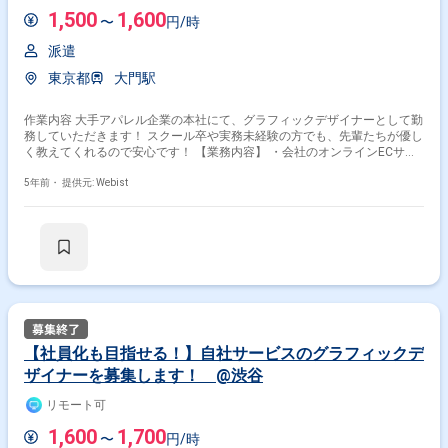
1,500
1,600
〜
円/時
派遣
東京都
大門駅
作業内容 大手アパレル企業の本社にて、グラフィックデザイナーとして勤
務していただきます！ スクール卒や実務未経験の方でも、先輩たちが優し
く教えてくれるので安心です！ 【業務内容】 ・会社のオンラインECサイ
ト（https://www.narumiya-online.jp/shop/default.aspx）内にあるグラフ
ィックを使用した素材づくり、デザイン業務 ・ブランドのパンフレット作
5年前・
提供元: Webist
成などのアシスタント業務 【業務環境】 所属部署：イーコマース営業部
全体としては16人ほどいる部署で、デザイナーは6名います。 6名全員女
性で、おしゃれな方々です！実務経験が未経験でも、優しく教えてくれる
環境です♪
【社員化も目指せる！】自社サービスのグラフィックデ
ザイナーを募集します！ @渋谷
リモート可
1,600
1,700
〜
円/時