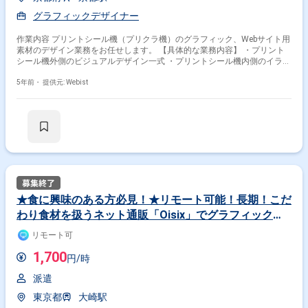
グラフィックデザイナー
作業内容 プリントシール機（プリクラ機）のグラフィック、Webサイト用
素材のデザイン業務をお任せします。 【具体的な業務内容】 ・プリント
シール機外側のビジュアルデザイン一式 ・プリントシール機内側のイラス
トデザイン ・ポスター、カタログ・資料の制作 ・ネーミングやロゴ制作
・その他プリントシール機に関わるデザイン全般 ※長期就業の際には外部
5年前・
提供元: Webist
業者の窓口対応をお願いする場合がございます。 【京都オフィスのメンバ
ー】 5名（ディレクター2名／デザイナー3名）で女性が多数活躍していま
す！ 社内でのイベントもあり、明るくアットホームな雰囲気です。
★食に興味のある方必見！★リモート可能！長期！こだ
わり食材を扱うネット通販「Oisix」でグラフィックデ
ザイナー募集
リモート可
1,700
円/時
派遣
東京都
大崎駅