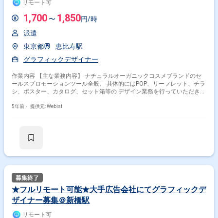
リモート可
1,700
1,850
〜
円/時
派遣
東京都
恵比寿駅
グラフィックデザイナー
作業内容 【主な業務内容】 ナチュラルオーガニックコスメブランドのセ
ールスプロモーションツール全般、 具体的にはPOP、リーフレット、チラ
シ、ポスター、カタログ、セット箱等の デザイン業務を行っていただきま
す。
5年前・
提供元: Webist
★フルリモート可能★大手広告会社にてグラフィックデ
ザイナー募集＠新橋駅
リモート可