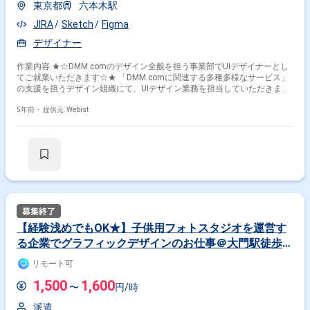
出社状況＞ 基本的に出社いただき、渋谷徒歩7分のオフィスでの勤務とな
東京都
六本木駅
りますが、週1程度のリモートワークは 相談可能です。 ▼企業HP
https://www.nexyz.jp/ ▼「BODY ARCHI（ボディアーキ）」HP
JIRA
Sketch
Figma
https://bodyarchi.com/
デザイナー
作業内容 ★☆DMM.comのデザイン全般を担う事業部でUIデザイナーとし
てご就業いただきます☆★ 「DMM.comに関連する多種多様なサービス」
の支援を担うデザイン組織にて、UIデザイン業務を担当していただきま
す。 【業務内容】 ・Webサイトデザイン / 情報設計 / プロトタイピング
・バナー制作 / 小規模DTP等のグラフィックデザイン 【参画メリット】
5年前・
提供元: Webist
・DMMの多種多様な業態/サービスのデザインを担当していただけます ・
デザイン組織に所属する「UIデザイナー / UXデザイナー / UXリサーチャ
ー / グラフィックデザイナー / アートディレクター 等々」と業務内容に応
じて、共に案件を経験することができます ・サービス構築または運営担当
者や開発者と、直接コミュニケーションをとることができます 【開発環
境】 【使用ツール】 ・Adobe creative cloud ・UIデザインアプリケーショ
ン ( Adobe XD / Figma / sketch) ※担当案件による ・Slack ・JIRA ・
Confluence ※基本リモートですが、業務や状況に応じて週に数日出社して
いただく可能性もございます。
【経験浅めでもOK★】子供用フォトスタジオを運営す
る企業でグラフィックデザインのお仕事＠大門駅徒歩2
分＆リモート可能♪
リモート可
1,500
1,600
〜
円/時
派遣