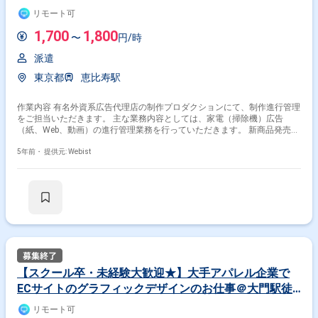
始1,2日のみ！在宅勤務になります！ ★経験を積みた
リモート可
い方！
1,700
1,800
〜
円/時
派遣
東京都
恵比寿駅
作業内容 有名外資系広告代理店の制作プロダクションにて、制作進行管理
をご担当いただきます。 主な業務内容としては、家電（掃除機）広告
（紙、Web、動画）の進行管理業務を行っていただきます。 新商品発売の
春ごろと秋ごろが繁忙期です。 【業務内容】 ・Webサイトやバナー制作
のスケジュール管理、予算管理 ・店舗に置くチラシ作成など、紙媒体のス
5年前・
提供元: Webist
ケジュール管理、予算管理 ・プロデューサー、社内デザイナーとのやりと
り 【チーム体制】 プロデューサー1名、グラフィックデザイナー２～3
名、 Webデザイナー（バナーサイトのビジュアル制作及び更新を担う人）
は広告時期によって増減 /新商品のプロジェクト始動の際には4名程度
【スクール卒・未経験大歓迎★】大手アパレル企業で
ECサイトのグラフィックデザインのお仕事＠大門駅徒
歩2分＆リモート可能♪
リモート可