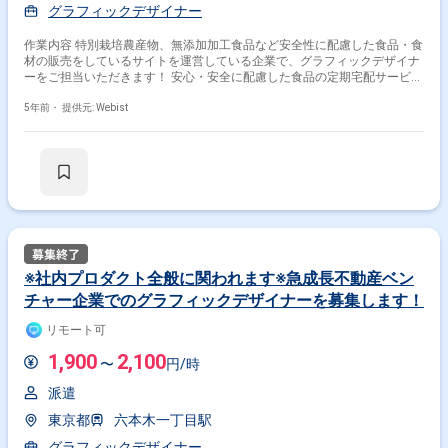
グラフィックデザイナー
作業内容 特別栽培農産物、無添加加工食品など安全性に配慮した食品・食
材の販売をしているサイトを運営している企業で、グラフィックデザイナ
ーをご担当いただきます！ 安心・安全に配慮した食品の定期宅配サービス
「Oisix（おいしっくす）」「らでぃっしゅぼーや」「大地を守る会」の3
ブランドを主軸とし、店舗販売や保育園への卸事業、食品ECコンサルティ
5年前・
提供元: Webist
ング、海外事業などを展開している会社です。 「Oisix（おいしっく
す）」のサービスにおいて、より分かりやすく、よりおいしそうに見える
よう工夫しながらデザインしていただきます。 ■参考URL：
https://www.oisixradaichi.co.jp/ https://www.oisix.com/
【具体的な業務内容】 ・レシピカード制作 ・パッケージデザインの修
正、校正チェック、更新業務など ・各種サービスのチラシなどの販促ツー
ル作成 ・Web更新の運用業務（Web画像更新など） 【チーム体制】 ＜サ
ービス進化室 デザインセクション＞ 男性2名 女性6名（内派遣1名）
＊部署平均年齢：20～30代前半 【在宅勤務について】 水・木は出社、そ
の他の曜日はリモート可能です。 PC貸与、回線、通信費の負担などはあ
※社内プロダクト全般に関われます※急成長不動産ベン
りません。 ご自宅に作業可能なPCがあるかどうか、ご確認ください。
チャー企業でのグラフィックデザイナーを募集します！
【PC】 Mac
リモート可
1,900
2,100
〜
円/時
派遣
東京都
六本木一丁目駅
掛け合わせ条件で絞り込む
グラフィックデザイナー