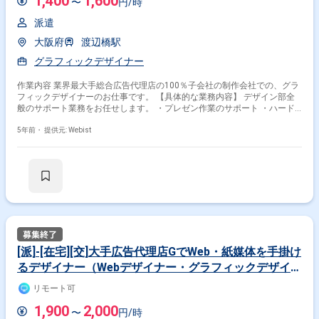
1,400
1,600
〜
円/時
派遣
大阪府
渡辺橋駅
グラフィックデザイナー
作業内容 業界最大手総合広告代理店の100％子会社の制作会社での、グラ
フィックデザイナーのお仕事です。 【具体的な業務内容】 デザイン部全
般のサポート業務をお任せします。 ・プレゼン作業のサポート ・ハード
ルの高く無い制作物の広告デザイン制作～提出まで 【おすすめポイント】
・クライアントは、大手飲食系や製薬会社、健康食品等多数でスキルアッ
5年前・
提供元: Webist
プできます。 ・クライアントとのやり取りはディレクターが行います。業
務は先輩社員より指示がございますので、安心してスタートできます。 ・
週4日程度はリモートワーク可能です！ 【募集背景】 繁忙期の短期募集の
案件になります、新規案件増加により延長の可能性もございます。
[派]-[在宅][交]大手広告代理店GでWeb・紙媒体を手掛け
るデザイナー（Webデザイナー・グラフィックデザイナ
ー）
リモート可
1,900
2,000
〜
円/時