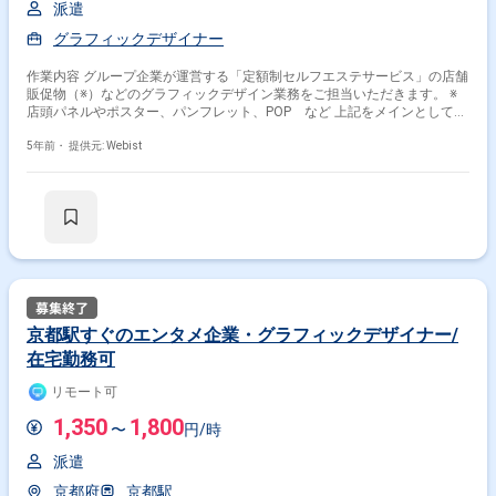
派遣
グラフィックデザイナー
作業内容 グループ企業が運営する「定額制セルフエステサービス」の店舗
販促物（※）などのグラフィックデザイン業務をご担当いただきます。 ※
店頭パネルやポスター、パンフレット、POP など 上記をメインとして、
一部、Webサイト掲載画像のデザインにも携わっていただきます。
5年前・
提供元: Webist
京都駅すぐのエンタメ企業・グラフィックデザイナー/
在宅勤務可
リモート可
1,350
1,800
〜
円/時
派遣
京都府
京都駅