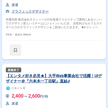
派遣
グラフィックデザイナー
作業内容 株式会社ネクシィーズの社長室クリエイティブ課内にあるインハ
ウスデザイン室というチームにジョインいただき、 女性向けセルフエステ
サービスのグラフィックデザインをご担当いただきます。 ■ネクシィーズ
とは？ ネクシィーズグループは、これまで蓄積してきた独自のノウハウや
知識・経験などを各グループ会社に継承し、さまざまな事業領域において
5年前・
提供元: Webist
サービスを提供しております。 中でもLED照明や環境に配慮した最新設備
を初期投資オールゼロで導入できる「ネクシィーズ・ゼロシリーズ」を提
供するネクシィーズ・ゼロ事業をグループの中核事業として位置づけ、グ
ループ各社との企業価値を高めながらシナジーを創出しています。 今後も
お客様のライフパートナーとしてご満足いただけるサービスの提供に努め
てまいります。 今回お任せするお仕事である女性向けセルフエステサービ
スの概要は以下の通りです！ 定額制セルフエステ「BODY ARCHI（ボディ
アーキ）」の運営・フランチャイズ事業を展開。 また、一生変わることの
ないDNA情報と栄養学から導き出すDNA健康コンサルティングサービス
「DNA美容®」を提供し、美しくなりたい女性の願いをサポートしていま
【エンタメ好き必見★】大手Web事業会社で活躍！UIデ
す。 ■インハウスデザイン室とは？ ネクシィーズが運営しているさまざま
ザイナー＠『六本木一丁目駅』直結♪
な自社サービスについて、そのWebサイト内やパンフレットのクリエイテ
ィブを 横断的に管轄しているデザイン部隊です。 ＜業務内容＞ 定額制セ
リモート可
ルフエステ「BODY ARCHI（ボディアーキ）」の店舗に設置するパネルの
デザインや、パンフレット、 ポスターやPOPのデザインをお任せします。
2,400
2,600
〜
円/時
Webサイトに掲載する画像の制作なども一部ご担当いただきます。 チーム
メンバーとコミュニケーションを取りつつ、ご自身の意見なども発言しや
派遣
すい環境ですので、 積極的に行動したいタイプの方におすすめです。 ＜