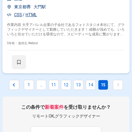
東京都
大門駅
CSS
HTML
作業内容 大手アパレル企業の子会社であるフォトスタジオ本社にて、グラ
フィックデザイナーとして勤務していただきます！ 経験が浅めでも、いろ
いろと任せていただける環境なので、スピーディーな成長に繋がります！
【業務内容】 フォトスタジオのプロモーションに使用する紙媒体のデザイ
ンからサイト更新まで、幅広いクリエイティブに携わっていただけます！
5年前・
提供元: Webist
具体的には… ・チラシやPOPなどのデザイン ・公式サイトの更新業務 ・
公式SNS内で使用する画像の作成、簡単な更新業務 などです。 トンマナを
合わせながら、随時作成していただき、HTML・CSSを使用した簡単な更
新作業も担当していただきます。 【業務環境】 全体としては15人ほどい
る部署で、デザイナーは6名います。 6名全員女性で、おしゃれな方々で
す！
1
...
11
12
13
14
15
この条件で
新着案件
を受け取りませんか？
リモートOK,グラフィックデザイナー