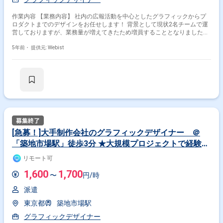
特徴で絞り込む
作業内容 【業務内容】 社内の広報活動を中心としたグラフィックからプ
ロダクトまでのデザインをお任せします！ 背景として現状2名チームで運
グラフィックデザイナー × 副業
営しておりますが、業務量が増えてきたため増員することとなりました。
【業務内容詳細】 ・同社（グループ会社も含む）が提供するプロダクトや
サービスに関わる各種グラフィックデザインの企画・制作 ・コーポレート
5年前・
提供元: Webist
その他の条件で検索する
ブランディングや、採用ブランディングを目的とした各種グラフィックデ
ザインの企画・制作 ・社内イベントなどで用いるグラフィックデザインの
企画・制作 ・外部のパートナー企業（プロダクションなど）との協業のデ
その他開発言語・スキルから探す
ィレクション等 ★おすすめポイント★ 平面からロゴ、什器、プロダクト
まで幅広いデザインに関わっていただきます！ 社内向けにECサイトも運
Maya
Photoshop
Illustrator
Unity
営しており、そこでTシャツ、パーカーや自転車といった プロダクトも販
売しており、商品企画、デザイン～制作まで携わって頂きます。 就業先社
Substance Painter
Zbrush
After Effects
員は大手広告代理店出身者などクリエイティブデザインのプロフェッショ
3ds Max
Unreal Engine
Blender
ナルが多く在籍しており、 今後デザインスキルを伸ばしていきたい方には
おすすめの環境です！
[急募！]大手制作会社のグラフィックデザイナー ＠
その他の職種から探す
「築地市場駅」徒歩3分 ★大規模プロジェクトで経験値
3Dデザイナー
2Dデザイナー
Webデザイナー
UP！★11時開始★
リモート可
モーションデザイナー
キャラクターデザイナー
1,600
1,700
〜
円/時
派遣
東京都
築地市場駅
グラフィックデザイナー