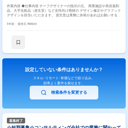
作業内容 ◆仕事内容 チーフデザイナーの指示の元、 商業施設や美容薬剤
品、大手化粧品（資生堂）など女性向け商材の デザイン修正やグラフック
デザインを担当いただきます。 資生堂は業務に余裕があればお願いする可
能性があります。 ・Instagramに掲載する画像データ修正 ・ポスター制作
※画像合成、レイアウト配置 ※カンプや過去デザインを参照 ※素材は提供さ
5年前・
提供元: Webist
れたものを使用 ◆就業期間：11月18日（遅くとも24日スタート）～12月
18日までの1ヶ月間（延長未定） ◆就業時間：10時～19時定時でもOK ◆
部署構成 ディレクター：1名、デザイナー4名 ◆勤務形態 ・最初の1週間
は出社していただき、自宅にPCを配送後は在宅勤務 ◆Wワーク可能 ・ど
うしても急に他の仕事が入った場合、 遅くとも前日までに伝えていただ
ければOK ・週4日勤務や週5日定時勤務も相談可能（他社にも声がかかっ
ているため、フルの勤務がベスト）
設定していない条件はありませんか？
スキル･リモート･単価などで絞り込み、
効率よく案件を探せます。
検索条件を変更する
☆短期募集☆コンサルティング会社での業務に関わって