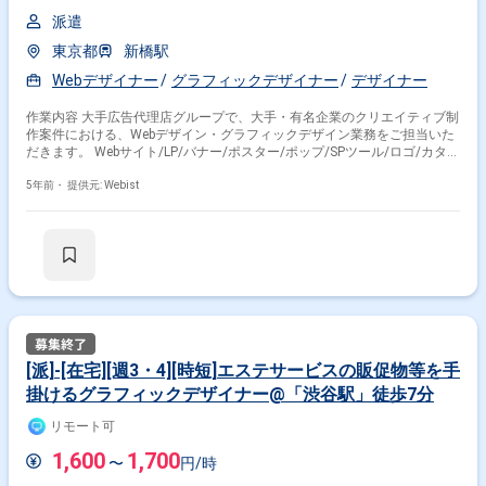
派遣
東京都
新橋駅
Webデザイナー
グラフィックデザイナー
デザイナー
作業内容 大手広告代理店グループで、大手・有名企業のクリエイティブ制
作案件における、Webデザイン・グラフィックデザイン業務をご担当いた
だきます。 Webサイト/LP/バナー/ポスター/ポップ/SPツール/ロゴ/カタロ
グなど 、様々なデザイン制作をご担当いただきます。 ※Web媒体と紙媒体
の案件割合は半々程度です。
5年前・
提供元: Webist
[派]-[在宅][週3・4][時短]エステサービスの販促物等を手
掛けるグラフィックデザイナー@「渋谷駅」徒歩7分
リモート可
1,600
1,700
〜
円/時