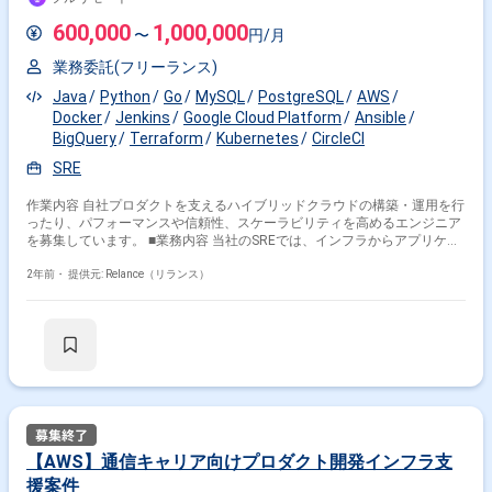
600,000
1,000,000
〜
円/月
業務委託(フリーランス)
Java
Python
Go
MySQL
PostgreSQL
AWS
Docker
Jenkins
Google Cloud Platform
Ansible
BigQuery
Terraform
Kubernetes
CircleCI
SRE
作業内容 自社プロダクトを支えるハイブリッドクラウドの構築・運用を行
ったり、パフォーマンスや信頼性、スケーラビリティを高めるエンジニア
を募集しています。 ■業務内容 当社のSREでは、インフラからアプリケー
ション開発まで、様々なスキルを持ったエンジニアたちが個々の強みを活
かし、以下のようなことに取り組んでいます。 - オンプレミス、GCP、
2年前・
提供元: Relance（リランス）
AWSを利用したハイブリッドクラウドの構築 - 開発チームと共にマイクロ
サービスの開発、運用 - toil削減 - Docker、Kubernetes、Istioの運用 - 監視
メトリクスに基づいた性能改善 上記以外にも、常に新しい技術に挑戦し信
頼性を高める活動をしています。 あなたが興味のある分野に、技術を駆使
して共に最高のSREを作りませんか？ ■勤務形態 Product Team としては
出社・リモートどちらもそれぞれメリットがあると考えているため、ハイ
ブリッドな働き方をみんなで模索しています。 全体で一律「週何回出社す
る」と決めるのではなく、個別の開発チームごとにいまのチーム状況に最
適な頻度を都度相談して決めています。 ※現在は週2?月1 程度のペースの
チームが多いです 【使用する想定の技術、スキル】 ・GCP、AWSを利用
【AWS】通信キャリア向けプロダクト開発インフラ支
した開発/運用 ・DockerやKubernetesなどコンテナ技術を利用した開発/運
援案件
用 ・大規模データベース（MySQL、PostgreSQL、Elasticsearch、