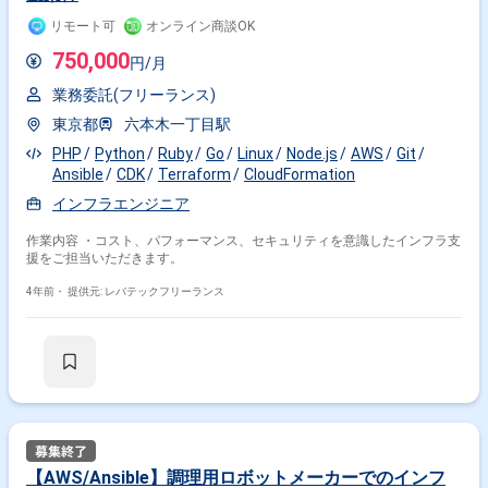
Aerospike等）の構築・運用 ・Jenkins、CircleCI、GitLabなどCI/CDツール
リモート可
オンライン商談OK
の運用 ・Ansible、Terraform等を利用した構成管理ツールの運用 ・
Prometheus、Grafanaなどを利用したモニタリング環境の運用 ・Java、
750,000
円/月
Go、Pythonを利用したソフトウェア開発 ・BigQuery、Kibana、Redash
などを活用したデータ分析 ・マイクロサービスアーキテクチャによる開
業務委託(フリーランス)
発/運用 ・BGP、OSPF等を利用したネットワーク構築
東京都
六本木一丁目駅
PHP
Python
Ruby
Go
Linux
Node.js
AWS
Git
Ansible
CDK
Terraform
CloudFormation
インフラエンジニア
作業内容 ・コスト、パフォーマンス、セキュリティを意識したインフラ支
援をご担当いただきます。
4年前・
提供元: レバテックフリーランス
【AWS/Ansible】調理用ロボットメーカーでのインフ