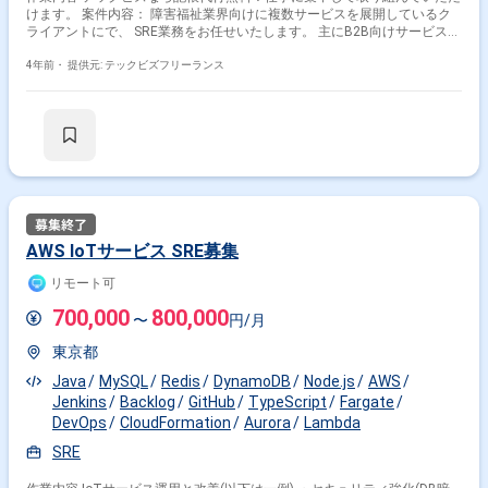
けます。 案件内容： 障害福祉業界向けに複数サービスを展開しているク
ライアントにで、 SRE業務をお任せいたします。 主にB2B向けサービスに
対して、開発生産性向上・信頼性担保を行っていただきます。 今後、新規
サービスを増やしていきますので、プロダクトが増えても品質の高いサー
4年前・
提供元: テックビズフリーランス
ビスを提供し続ける環境を用意することがミッションとなります。 また、
全社的な基盤としてAWSを採用しており、AWS Organizationなどによる
マルチアカウント管理などを通して開発者の負荷を減らしつつセキュリテ
ィも担保されるような基盤づくりを目指していただきます。 ＜現在の開発
環境＞ （必要に応じて最適な技術選定をして頂きます） ## フロントエン
ド TypeScript、React.js、Nuxt.js、Redux、Babel、webpack、Vue.js ##
サーバーサイド PHP、Laravel、Ruby、Ruby on Rails ## インフラ
AWS（ALB、Fargate、Elastic Container Service、Aurora、RDS、S3、
SQS、Lambda、CloudFront、ElasticCache、CloudFormation、
CodeDeploy、CodeBuild、StepFunctions、Organization etc..）、
AWS IoTサービス SRE募集
Docker、Ansible、Fabric、Terraform、Fluentd、BigQuery ## 開発ツール
GitHub、GitHub Action、CircleCI、Jenkins、Datadog/Mackerel etc.. ## コ
リモート可
ミュニケーション Slack、Google Meet、Jamboard、esa、kibela、Google
chat 諸条件： ■時 期：即日 ■精 算：有 140～180予定 ■場 所：中目
700,000
800,000
〜
円/月
黒 ■時 間：定時 10:00~19:00 ■面 談：1回 ■服 装：指定なし ■リモー
ト有無：有（基本リモート勤務） 備考： ☆おすすめポイント☆ リモート
東京都
勤務可能です。 一人ひとりの人生を変える社会貢献性の高いプロダクト開
発に携われるクライアントです。 マイクロサービスで作られたシステムで
Java
MySQL
Redis
DynamoDB
Node.js
AWS
の開発が可能です。 ※以下に該当する方からの応募はお断りしておりま
Jenkins
Backlog
GitHub
TypeScript
Fargate
す。 なお、選考を進めるにあたってスキルシートが必要です。 -------------------
DevOps
CloudFormation
Aurora
Lambda
------------------------------------- ・40代以上の方 ・外国籍の方(永住権をお持ちの方は
問題ございません) ・週5日稼働できない方 -------------------------------------------------------
SRE
-