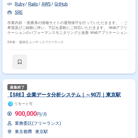
Ruby
Rails
AWS
GitHub
SRE
作業内容 ・医療系の情報サイトの運用保守を行っていただきます。 ・ご
希望及びご経験に伴い、下記を柔軟にご対応いただきます。 -Webアプリ
ケーションのパフォーマンスモニタリングと改善 -Webアプリケーション
のトラブルシューティング -CI/CDの導入や改善 -ソフトウェア開発プロセ
ス(・およびツール)の導入や改善 -サービス運用に関するミドルウェア(例:
5年前・
提供元: レバテックフリーランス
Docker, Ansible)の調査・導入・運用経験 -AWS等のパブリッククラウドの
運用改善
【SRE】企業データ分析システム｜～90万｜東京駅
リモート可
900,000
円/月
業務委託(フリーランス)
東京都
東京駅