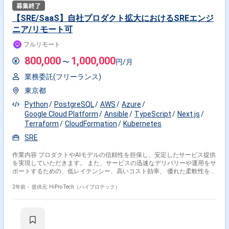
【SRE/SaaS】自社プロダクト拡大におけるSREエンジ
ニア/リモート可
フルリモート
800,000
1,000,000
〜
円/月
業務委託(フリーランス)
東京都
Python
PostgreSQL
AWS
Azure
Google Cloud Platform
Ansible
TypeScript
Next.js
Terraform
CloudFormation
Kubernetes
SRE
作業内容 プロダクトやAIモデルの信頼性を担保し、安定したサービス提供
を実現していただきます。 また、サービスの迅速なデリバリーや運用をサ
ポートするための、低レイテンシー、高いコスト効率、 優れた柔軟性を持
つインフラを提供していただきます。 【具体的な業務】 ・システムの運
用、監視、管理を自動化するためのツールやプロセスの構築と保守 ・アラ
2年前・
提供元: HiPro Tech（ハイプロテック）
ートシステムやモニタリングシステムの設計と実装 ・トイルを減らすため
のスクリプトの作成と自動化の構築 ・開発チームと連携し、パフォーマン
スボトルネックの特定と対処、システムアーキテクチャの最適化 ・システ
ムの信頼性と拡張性を向上させるためのソリューションの設計と実装 ・担
当するプロダクト、およびそこに含まれるプロジェクト、業務プロセス全