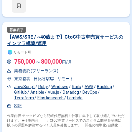
ど ) Ansible, Datadog, Twilio テスト：RSpec, Lint,
Jest, BrowserStack, 外部診断ツール リポジトリ、PJ管理：
GitHub/ZenHub (非エンジニアも利用し全社で課題管理) →非
エンジニアもGitHubを活用して課題管理しています！ コミュニ
ケーション、グループウェア：Slack, Kibela, G Suite デザイン、
プロト：Adobe XD（AtomicDesign化） その他：CircleCI,
Capistrano, Sentry 場所 恵比寿(フルリモートも可) 時間 10:00～
19:00 ※応募条件：30代後半まで ※選考を進めるにあたってスキルシート
【AWS/SRE / ~40歳まで】CtoC中古車売買サービスの
が必要です ※外国籍の方はお断りしております
インフラ構築/運用
リモート可
750,000
800,000
〜
円/月
業務委託(フリーランス)
東京都
日比谷駅
リモート
JavaScript
Ruby
Windows
Rails
AWS
Backlog
GitHub
Ansible
Vue.js
Datadog
DevOps
Terraform
Elasticsearch
Lambda
SRE
作業内容 テックビズなら記帳代行無料！仕事に集中して取り組んでいただ
けます。 ■仕事内容＿＿： CtoC売買サービスでのスクラム開発を契機に、
以下の課題を解決するべく人員を募集します。 ･ 開発の標準化/自動化 ･
開発の方法・思想・検討の統一 ･ 要件を横断的に統括し、効率化/標準化/