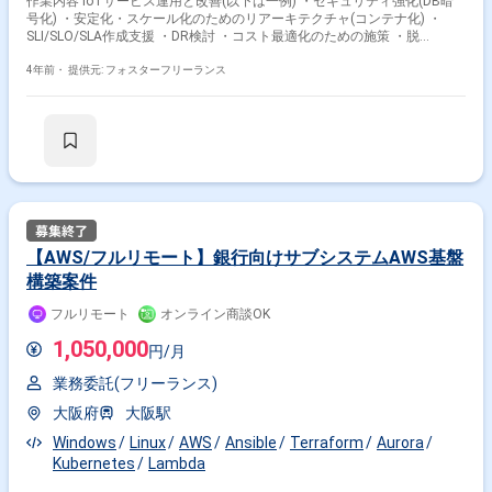
作業内容 IoTサービス運用と改善(以下は一例) ・セキュリティ強化(DB暗
号化) ・安定化・スケール化のためのリアーキテクチャ(コンテナ化) ・
SLI/SLO/SLA作成支援 ・DR検討 ・コスト最適化のための施策 ・脱
Jenkins化(マネージドサービス利用) ・AWS通知、アラートモニタリング
＜環境＞ ・AWS(EC2, ECS, Fargate, VPC, Aurora MySQL, S3, Lambda,
4年前・
提供元: フォスターフリーランス
ElastiCache for Redis, DynamoDB, Kinesis, OpenSearch Service, API
Gateway, SQS, SNS, CloudFormation, Chatbot等) ・Java8, Node.js,
TypeScript ・Google Maps API ・GitHub, Slack, Backlog ＜備考＞ 基本リ
モート可
【AWS/フルリモート】銀行向けサブシステムAWS基盤
構築案件
フルリモート
オンライン商談OK
1,050,000
円/月
業務委託(フリーランス)
大阪府
大阪駅
Windows
Linux
AWS
Ansible
Terraform
Aurora
Kubernetes
Lambda