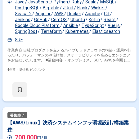
Java
JavaScript
Python
Ruby
Scala
MySQL
PostgreSQL
Bigtable
JUnit
Flask
Wicket
Seasar2
Angular
AWS
Docker
Apache
Git
Jenkins
GitHub
CentOS
Ubuntu
Kotlin
React
Google Cloud Platform
Ansible
TypeScript
Vue.js
SpringBoot
Terraform
Kubernetes
Elasticsearch
SRE
作業内容 自社プロダクトを支えるハイブリッドクラウドの構築・運用を行
ったり、パフォーマンスや信頼性、スケーラビリティを高めるエンジニア
をお任せいたします。 ■業務内容 ・オンプレミス、GCP、AWSを利用した
ハイブリッドクラウドの構築 ・開発チームと共にマイクロサービスの開
発、運用 ・toil削減 ・Docker、Kubernetes、Istioの運用 ・監視メトリクス
4年前・
提供元: ビズリンク
に基づいた性能改善
【AWS/Linux】決済システムインフラ環境設計/構築案
件
700,000
円/月