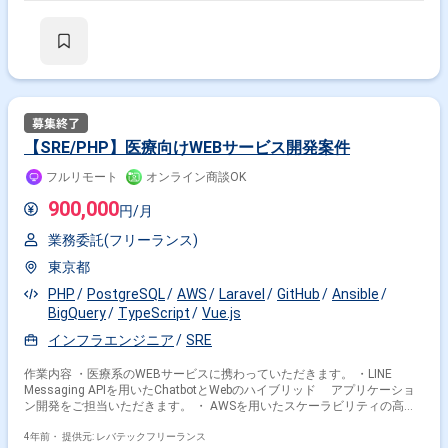
【SRE/PHP】医療向けWEBサービス開発案件
フルリモート
オンライン商談OK
900,000
円/月
業務委託(フリーランス)
東京都
PHP
PostgreSQL
AWS
Laravel
GitHub
Ansible
BigQuery
TypeScript
Vue.js
インフラエンジニア
SRE
作業内容 ・医療系のWEBサービスに携わっていただきます。 ・LINE
Messaging APIを用いたChatbotとWebのハイブリッド アプリケーショ
ン開発をご担当いただきます。 ・ AWSを用いたスケーラビリティの高い
インフラの 構築運用を行っていただきます。 ・ サービスの信頼性や、
パフォーマンスおよび スケーラビリティ向上のための開発を行っていた
4年前・
提供元: レバテックフリーランス