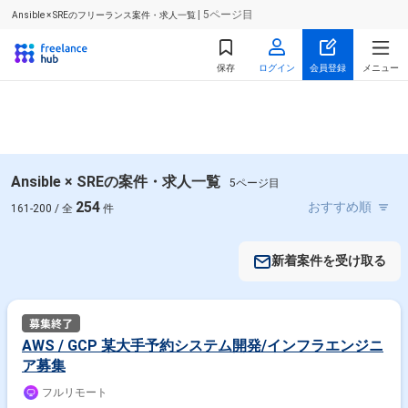
| 5ページ目
Ansible × SREのフリーランス案件・求人一覧
保存
ログイン
会員登録
メニュー
Ansible × SREの案件・求人一覧
5ページ目
254
161-200 / 全
件
新着案件を受け取る
AWS / GCP 某大手予約システム開発/インフラエンジニ
ア募集
フルリモート