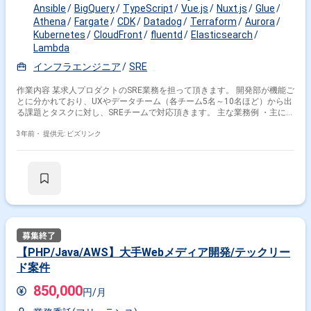
Ansible
BigQuery
TypeScript
Vue.js
Nuxt.js
Glue
その他の条件で検索する
Athena
Fargate
CDK
Datadog
Terraform
Aurora
Kubernetes
CloudFront
fluentd
Elasticsearch
その他開発言語・スキルから探す
Lambda
インフラエンジニア
SRE
AWS
Linux
Terraform
Docker
MySQL
Python
Jenkins
Nginx
Java
Redis
作業内容 某求人プロダクトのSRE業務を担って頂きます。 開発部が機能ご
とに分かれており、UXやデータチーム（各チーム5名～10名ほど）から出
る課題とタスクに対し、SREチームで対応頂きます。 主な業務例 ・主に
その他の職種から探す
AWSを利用したサービス提供のための基盤作り ・IaC（現在はTerraform
が主） ・CI/CD、auto scaling、プロビジョニング自動化 ・分析、監視の
3年前・
提供元: ビズリンク
インフラエンジニア
サーバーエンジニア
構築 ・各種サブシステムのアーキテクティング ・ソフトウェアの更新や
スマホアプリエンジニア
サーバーサイドエンジニア
セキュリティ脅威への対応 ・稼働中のシステムに対する保守運用業務（例
えば障害時の調査、対応、ログ収集など）
SRE
【PHP/Java/AWS】大手Webメディア開発/テックリー
ド案件
850,000
円/月