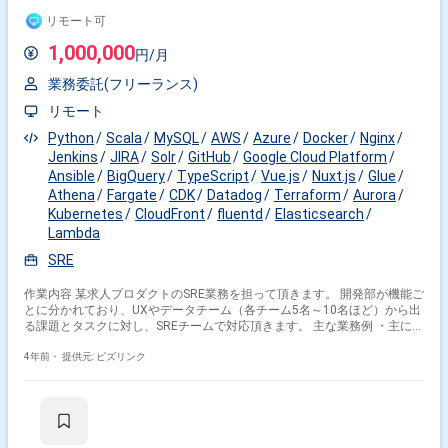
リモート可
1,000,000
円/月
業務委託(フリーランス)
リモート
Python
Scala
MySQL
AWS
Azure
Docker
Nginx
Jenkins
JIRA
Solr
GitHub
Google Cloud Platform
Ansible
BigQuery
TypeScript
Vue.js
Nuxt.js
Glue
Athena
Fargate
CDK
Datadog
Terraform
Aurora
Kubernetes
CloudFront
fluentd
Elasticsearch
Lambda
SRE
作業内容 某求人プロダクトのSRE業務を担って頂きます。 開発部が機能ご
とに分かれており、UXやデータチーム（各チーム5名～10名ほど）から出
る課題とタスクに対し、SREチームで対応頂きます。 主な業務例 ・主に
AWSを利用したサービス提供のための基盤作り ・IaC（現在はTerraform
が主） ・CI/CD、auto scaling、プロビジョニング自動化 ・分析、監視の
4年前・
提供元: ビズリンク
構築 ・各種サブシステムのアーキテクティング ・ソフトウェアの更新や
セキュリティ脅威への対応 ・稼働中のシステムに対する保守運用業務（例
えば障害時の調査、対応、ログ収集など）