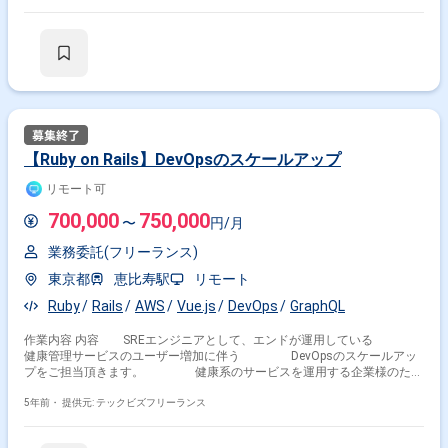
だきます。
【Ruby on Rails】DevOpsのスケールアップ
リモート可
700,000
750,000
〜
円/月
業務委託(フリーランス)
東京都
恵比寿駅
リモート
Ruby
Rails
AWS
Vue.js
DevOps
GraphQL
作業内容 内容 SREエンジニアとして、エンドが運用している
健康管理サービスのユーザー増加に伴う DevOpsのスケールアッ
プをご担当頂きます。 健康系のサービスを運用する企業様のた
め、 喫煙者の方はNGとなりますのでご注意ください。 環境
プラットフォーム：現在はWebアプリのみ提供（PC,スマホ） バ
5年前・
提供元: テックビズフリーランス
ックエンド：Ruby on Rails, GraphQL フロント：Vue.js, Bulma
インフラ：AWS( EC2, RDS(Postgres), ElastiCache(Redis), S3な