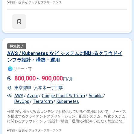
可視化 ･ 成果の可視化のための各環境へのデータ連携 【これまでの取り組
5年前・
提供元: テックビズフリーランス
みの一例】 ･ 頻繁にアップデートされるビジネス目標に対応するため、ス
クラムを導入 ･ 自動化/PRによるレビュー文化の導入/チケットベースのタ
スク管理を目的に、Terraform/GitHub/Backlogを導入 ･ 監視/可視化を目
的に、全システムの監視ツールにDatadogを導入 ･ コミュニケーションツ
ールの統一を目的に、Slackを導入 - ■作業環境＿＿：Windows/Mac選択可
■開発環境 言語＿＿＿＿：Ruby,JavaScript ＦW＿＿＿＿：Ruby on
Rails,Vue.js 環境・ＯＳ＿：AWS (Amazon Web Services),AWS Lambda
ツール＿＿＿：Ansible,Elasticsearch ■体制＿＿＿＿：複数人 ■開発工
程＿＿：要件定義|基本設計|詳細設計|実装・構築・単体試験 ■人物像＿＿
＿：・技術が好きな方 ・コミュニケーションが豊かな方 - ■就業時間＿
AWS / Kubernetes など システムに関わるクラウドイ
＿：9:00〜18:00 ※要相談 ■勤務地＿＿＿：日比谷駅 ■勤務地補足＿：※
ンフラ設計・構築・運用
基本フルリモート ■面接回数＿＿：1回 ■服装＿＿＿＿：カジュアル ■営業
コメント：中古車販売や車のサブスクリプションサービスを展開している
リモート可
東証一部上場企業でございます。 モダンな環境で、横断的なポジションで
スキルを磨けます。稼働も安定しており、働きやすさも推しポイントで
800,000
900,000
〜
円/月
す！ ※以下に該当する方からの応募はお断りしております。 なお、選考を
進めるにあたってスキルシートが必要です。 ----------------------------------------------------
東京都
六本木一丁目駅
---- ・40代以上の方 ・外国籍の方(永住権をお持ちの方は問題ございません)
・週5日稼働できない方 --------------------------------------------------------
AWS
Azure
Google Cloud Platform
Ansible
DevOps
Terraform
Kubernetes
作業内容 様々なWebコンテンツを提供している企業様において、サービス
を構成するクライアントアプリケーション、配信システム、Webシステム
に関わるクラウドインフラ設計・構築・運用の対応をいただく想定となり
ます。 ＜具体的な業務内容＞ ・マイクロサービス基盤のクラウドインフ
ラ設計・構築・運用 ・分散システムのモニタリングとそれをもとにしたパ
4年前・
提供元: フォスターフリーランス