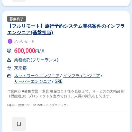
般における課題発見と解決 ■協力するチーム ・カスタマー向けの製品開発
を行うSaaS開発チーム ・社内向けの製品開発を行うSCM開発チーム ・社
内外で利用されるAI・機械学習モデルの実装を行うAI開発チーム ・上述の
プロダクトの戦略・要件を設計するPdMチーム 同社は建設業を最適化する
ことを目指すスタートアップ企業です。 建設業全体の最適化を目指しつ
【フルリモート】旅行予約システム開発案件のインフラ
つ、現在は「建設部材の調達」領域で事業を展開しています。 同社ならで
エンジニア(基盤担当)
はの特徴として、リアル事業としての建設部材メーカー機能と、 テック事
業としてのSaaS/AI機械学習モデル/社内システム開発機能の両方を備えて
フルリモート
います。 そのため、業界の現場に入り込みながら実務有効性のあるプロダ
クト・モデル開発を推進することを実現しています。 現在、テクノロジー
600,000
円/月
開発部では、建設図面を活用したコミュニケーションや設計支援を行う建
設ドメインでのVerticalSaaSや、 社内メーカー機能のサプライチェーンを
業務委託(フリーランス)
効率化する基幹システムなど、複数のプロダクトを0→1、1→10で企画・
設計・開発しています。 さらに自社でAI・機械学習モデルの開発も推進し
東京都
ており、 図面類似検索、建築図面解析、図面特徴量抽出など、様々なモデ
ルの開発運用を進めています。
ネットワークエンジニア
インフラエンジニア
サーバーエンジニア
SRE
作業内容 ■募集背景・課題 現在コロナ後を見据えて、サービスの大幅改善
（機能追加）プロジェクトを進めており、人員の募集をしてます。
4年前・
提供元: HiPro Tech（ハイプロテック）