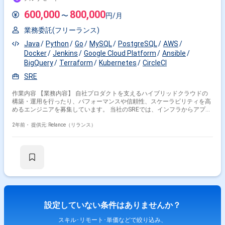
600,000
800,000
〜
円/月
業務委託(フリーランス)
Java
Python
Go
MySQL
PostgreSQL
AWS
Docker
Jenkins
Google Cloud Platform
Ansible
BigQuery
Terraform
Kubernetes
CircleCI
SRE
作業内容 【業務内容】 自社プロダクトを支えるハイブリッドクラウドの
構築・運用を行ったり、パフォーマンスや信頼性、スケーラビリティを高
めるエンジニアを募集しています。 当社のSREでは、インフラからアプリ
ケーション開発まで、様々なスキルを持ったエンジニアたちが個々の強み
を活かし、以下のようなことに取り組んでいます。 - オンプレミス、
2年前・
提供元: Relance（リランス）
GCP、AWSを利用したハイブリッドクラウドの構築 - 開発チームと共にマ
イクロサービスの開発、運用 - toil削減 - Docker、Kubernetes、Istioの運用
- 監視メトリクスに基づいた性能改善 上記以外にも、常に新しい技術に挑
戦し信頼性を高める活動をしています。 あなたが興味のある分野に、技術
を駆使して共に最高のSREを作りませんか？ 【勤務形態】 普段の業務はリ
モートであることが多いですが、チームの合宿など重要性の高いMTGやイ
ベントの際には丸の内オフィス（東京駅直結）まで出社いただく必要があ
ります。（頻度は月1未満程度） 日中業務時間帯は基本的にビデオ通話シ
ステム（Gather）で同期コミュニケーションを取りながら業務を行ってい
設定していない条件はありませんか？
ただきます。 （ご都合に応じて都度予定調整することは全く問題ありませ
ん。ベースは同期コミュニケーションができる状態を想定するものとさせ
スキル･リモート･単価などで絞り込み、
てください） →ペアプログラミングやペア作業などで開発、設計、運用を