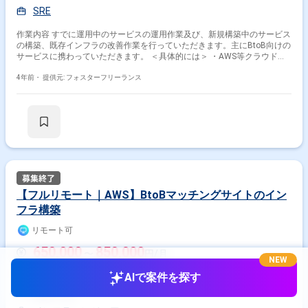
SRE
作業内容 すでに運用中のサービスの運用作業及び、新規構築中のサービス
の構築、既存インフラの改善作業を行っていただきます。主にBtoB向けの
サービスに携わっていただきます。 ＜具体的には＞ ・AWS等クラウドサ
ービスを活用した自社サービスのインフラ設計/構築 ・Docker, Amazon
ECS等コンテナ技術を軸としたシステムアーキテクチャの整備/運用 ・ス
4年前・
提供元: フォスターフリーランス
ピード感のあるサービス開発を支えるエンジニアリング環境構築と改善 ・
自動化の推進 ・運用作業の実施及び仕組み化の推進 といった内容を成果
を出すための必要性とご経験に応じて推進いただきます ＜環境＞ フロン
トエンド： BtoC：TypeScript, React.js BtoB：Vue.js、Nuxt.js サーバーサ
イド： BtoC：Ruby, Ruby on Rails BtoB：PHP, Laravel, 一部Java インフ
ラ：AWS(ALB, ECS，Fargate, Aurora, S3, SQS, Lambda, CloudFront,
ElastiCache etc..), Docker, Ansible, Fabric, Terraform, ecspresso DB：
MySQL, Redis 開発ツール：GitHub, CircleCI/Jenkins, Slack, Mackerel,
Datadog, Fluentd, Swagger, BigQuery, Redash, etc.. ＜備考＞ リモートワ
ーク可能 初日と年数回は出社の可能性あり ＜基本時間＞ 10：00～19：
【フルリモート｜AWS】BtoBマッチングサイトのイン
00 ＜服装＞ オフィスカジュアル
フラ構築
リモート可
650,000
850,000
〜
円/月
NEW
フルリモート
AIで案件を探す
AWS
Git