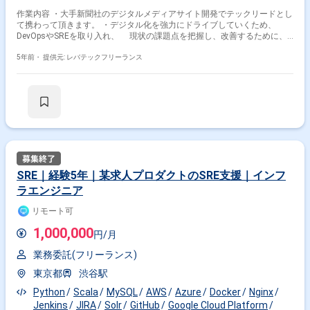
作業内容 ・大手新聞社のデジタルメディアサイト開発でテックリードとし
て携わって頂きます。 ・デジタル化を強力にドライブしていくため、
DevOpsやSREを取り入れ、 現状の課題点を把握し、改善するために、
施策の提案や実装を推し進めて頂きます。 ※担当範囲は、スキルや経験お
よび進捗状況により変動いたします。
5年前・
提供元: レバテックフリーランス
掛け合わせ条件で絞り込む
SRE｜経験5年｜某求人プロダクトのSRE支援｜インフ
ラエンジニア
職種で絞り込む
リモート可
Ansible × インフラエンジニア
1,000,000
円/月
Ansible × サーバーエンジニア
業務委託(フリーランス)
特徴で絞り込む
東京都
渋谷駅
Ansible × 副業
Ansible × 在宅・リモート
Python
Scala
MySQL
AWS
Azure
Docker
Nginx
Jenkins
JIRA
Solr
GitHub
Google Cloud Platform