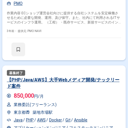
PMO
作業内容 ECショップ運営会社向けに提供する自社システムを安定稼働さ
せるために必要な開発、運用、及び保守。また、社内にて利用されるITサ
ービスのインフラ運用。 （工程） ・既存サービス、新規サービスのイン
フラ構築や運用 ・インフラの可用性の維持、パフォーマンスと品質の向
上、障害対応やセキュリティ対策 ・SREの概念を参考にしたサービス運用
3年前・
提供元: PMO NAVI
手法の改善
【PHP/Java/AWS】大手Webメディア開発/テックリー
ド案件
850,000
円/月
業務委託(フリーランス)
東京都
築地市場駅
Java
PHP
AWS
Docker
Git
Ansible
アプリケーションエンジニア
フルスタックエンジニア