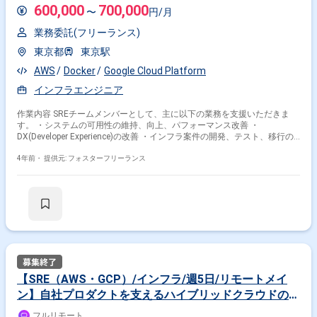
600,000
700,000
〜
円/月
業務委託(フリーランス)
東京都
東京駅
AWS
Docker
Google Cloud Platform
インフラエンジニア
作業内容 SREチームメンバーとして、主に以下の業務を支援いただきま
す。 ・システムの可用性の維持、向上、パフォーマンス改善 ・
DX(Developer Experience)の改善 ・インフラ案件の開発、テスト、移行の
実施 ・インフラ関連の各種メトリクスのモニタリング、障害対応 ・アプ
リケーションエンハンス案件の技術課題のサポート ＜備考＞ 現状フルリ
4年前・
提供元: フォスターフリーランス
モート ＜服装＞ 自由
【SRE（AWS・GCP）/インフラ/週5日/リモートメイ
ン】自社プロダクトを支えるハイブリッドクラウドの構
築・運用・開発SREエンジニア募集！(jd01002)
フルリモート