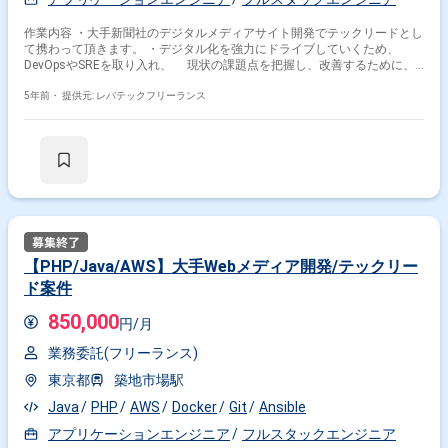
作業内容 ・大手新聞社のデジタルメディアサイト開発でテックリードとし
て携わって頂きます。 ・デジタル化を強力にドライブしていくため、
DevOpsやSREを取り入れ、 現状の課題点を把握し、改善するために、
施策の提案や実装を推し進めて頂きます。 ※担当範囲は、スキルや経験お
よび進捗状況により変動いたします。
5年前・
提供元: レバテックフリーランス
【PHP/Java/AWS】大手Webメディア開発/テックリー
ド案件
850,000
円/月
業務委託(フリーランス)
東京都
築地市場駅
Java
PHP
AWS
Docker
Git
Ansible
アプリケーションエンジニア
フルスタックエンジニア