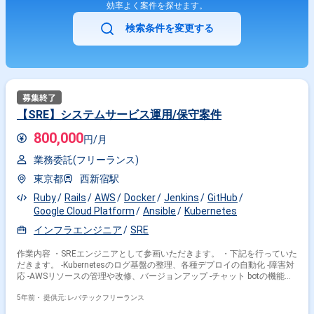
効率よく案件を探せます。
していく開発スタイルが中心となっております。 【使用する想定の技術、
スキル】 ・GCP、AWSを利用した開発/運用 ・DockerやKubernetesなどコ
検索条件を変更する
ンテナ技術を利用した開発/運用 ・大規模データベース（MySQL、
PostgreSQL、Elasticsearch、Aerospike等）の構築・運用 ・Jenkins、
CircleCI、GitLabなどCI/CDツールの運用 ・Ansible、Terraform等を利用し
た構成管理ツールの運用 ・Prometheus, Grafanaなどを利用したモニタリ
ング環境の運用 ・Java、 Go、 Python を利用したソフトウェア開発 ・
BigQuery、Kibana、Redashなどを活用したデータ分析 ・マイクロサービ
スアーキテクチャによる開発/運用 BGP, OSPF等を利用したネットワーク構
築 【チーム体制】 AWSチームとGCPチームに分かれております！SREチ
【SRE】システムサービス運用/保守案件
ーム全体で人数は8名程度です。 【会社・プロダクトの特徴】 当社は、経
済情報によってビジネスを楽しめる世界を目指しており、データ・コンテ
800,000
円/月
ンツ・人の知見を活用した複数の事業を展開しています。「世界中のビジ
ネス情報をカバーする、情報収集・分析のプラットフォーム」「国内外の
業務委託(フリーランス)
ニュースだけでなく、独自のオリジナル記事等も配信するソーシャル経済
メディア」「企業データと顧客データを統合・分析し、営業戦略やABMの
東京都
西新宿駅
実行を支援する、B2B事業向けの顧客戦略プラットフォームなどの運営」
Ruby
Rails
AWS
Docker
Jenkins
GitHub
といった事業を展開しています。 当社はハイブリッドクラウドの構築・運
用も行っており、エンジニアの採用にも力を入れています。
Google Cloud Platform
Ansible
Kubernetes
インフラエンジニア
SRE
作業内容 ・SREエンジニアとして参画いただきます。 ・下記を行っていた
だきます。 -Kubernetesのログ基盤の整理、各種デプロイの⾃動化 -障害対
応 -AWSリソースの管理や改修、バージョンアップ -チャット botの機能追
加、改修 -新規サービス追加時の各種リソースの初期設定 -インフラの設
計、⾃動化
5年前・
提供元: レバテックフリーランス