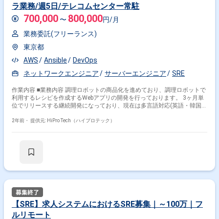
ラ業務/週5日/テレコムセンター常駐
700,000
800,000
〜
円/月
業務委託(フリーランス)
東京都
AWS
Ansible
DevOps
ネットワークエンジニア
サーバーエンジニア
SRE
作業内容 ■業務内容 調理ロボットの商品化を進めており、調理ロボットで
利用するレシピを作成するWebアプリの開発を行っております。 3ヶ月単
位でリリースする継続開発になっており、現在は多言語対応(英語・韓国
語)の追加開発を進めています。 インフラ寄りのDevOps担当をお任せしま
す。現在フロンントエンドのプロパーが担当しており、 インフラのデプロ
2年前・
提供元: HiPro Tech（ハイプロテック）
イに時間がかかってしまっている状態です。 Ansibleで修正や、製品出荷
時の自動インストール、セットアップ等をお願いします。 ■組織体制 PM1
名/プロパー1名(フロンントエンド)/業務委託4名(フロントエンド・バック
エンド・インフラ・テスト) ■会社概要 同社は外食産業が抱える人手不
足、利益率の低さ、廃業率の高さ、フードロスなどの課題をあらゆる技術
を活用し解決を目指しています。 AI、メカ、ロボの3つの技術を組み合わ
せ，複数のメニューに対応し，すべての工程を自動化し、継続的に作り続
ける人工知能を備えた調理ロボットや業務ロボットを開発しています。
【SRE】求人システムにおけるSRE募集｜～100万｜フ
ルリモート