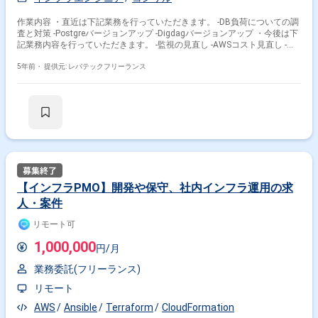
作業内容 ・直近は下記業務を行っていただきます。 -DB負荷についての調
査と対策 -Postgreバージョンアップ -Digdagバージョンアップ ・今後は下
記業務内容を行っていただきます。 -監視の見直し -AWSコスト見直し -
Redisバージョンアップ -サービスのマルチAZ対応
5年前・
提供元: レバテックフリーランス
【インフラPMO】開発や保守、社内インフラ運用の求
人・案件
リモート可
1,000,000
円/月
業務委託(フリーランス)
リモート
AWS
Ansible
Terraform
CloudFormation