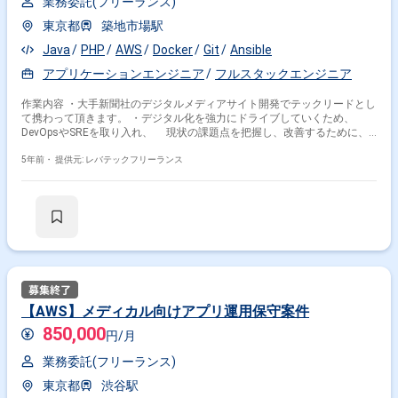
業務委託(フリーランス)
東京都
築地市場駅
Java
PHP
AWS
Docker
Git
Ansible
アプリケーションエンジニア
フルスタックエンジニア
作業内容 ・大手新聞社のデジタルメディアサイト開発でテックリードとし
て携わって頂きます。 ・デジタル化を強力にドライブしていくため、
DevOpsやSREを取り入れ、 現状の課題点を把握し、改善するために、
施策の提案や実装を推し進めて頂きます。 ※担当範囲は、スキルや経験お
よび進捗状況により変動いたします。
5年前・
提供元: レバテックフリーランス
【AWS】メディカル向けアプリ運用保守案件
850,000
円/月
業務委託(フリーランス)
東京都
渋谷駅