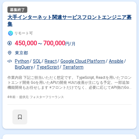
大手インターネット関連サービスフロントエンジニア募
集
リモート可
450,000
700,000
〜
円/月
東京都
Python
SQL
React
Google Cloud Platform
Ansible
BigQuery
TypeScript
Terraform
作業内容 下記ご担当いただく想定です。 TypeScript, Reactを用いたフロン
トエンド開発 Goを用いたAPIの開発 ※UIの改善が主になる予定。一部追加
機能開発もお任せします ※フロントだけでなく、必要に応じてAPI側のGo
も抵抗なく触って頂ける方 開発チーム人数： 約20名(SRE,
Backend/Frontend, Data, SDK, QA) ＜開発チーム人数＞ 約20名(SRE,
4年前・
提供元: フォスターフリーランス
Backend/Frontend, Data, SDK, QA) ＜開発言語＞ ・Google Cloud
Platform(GKE, Dataflow, Cloud Pub/Sub, BigQuery, Cloud SQL) ・
Aerospike ・Terraform ・Ansible ・Python ・Go ・TypeScript ・React ＜
備考＞ リモートあり ＜基本時間＞ 10：00～18：30 ＜服装＞ 私服可