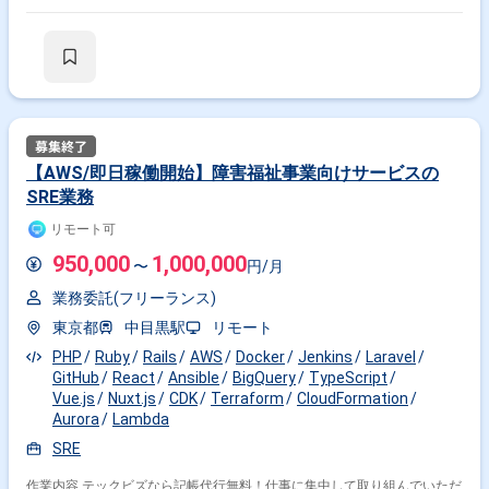
フォーマンスと安定性の改善 ・サービスレベル目標(SLO/SLA)の策定・運
用 ・トイル削減のための自動化、そのためのツール開発 ・組織にSRE文化
を定着させるための活動 ＜備考＞ 基本リモート
【AWS/即日稼働開始】障害福祉事業向けサービスの
SRE業務
リモート可
950,000
1,000,000
〜
円/月
業務委託(フリーランス)
東京都
中目黒駅
リモート
PHP
Ruby
Rails
AWS
Docker
Jenkins
Laravel
GitHub
React
Ansible
BigQuery
TypeScript
Vue.js
Nuxt.js
CDK
Terraform
CloudFormation
Aurora
Lambda
SRE
作業内容 テックビズなら記帳代行無料！仕事に集中して取り組んでいただ