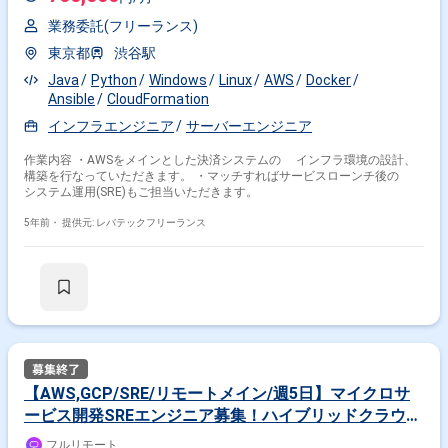
業務委託(フリーランス)
東京都
渋谷駅
Java
Python
Windows
Linux
AWS
Docker
Ansible
CloudFormation
インフラエンジニア
サーバーエンジニア
作業内容 ・AWSをメインとした決済システムの インフラ環境の設計、
構築を行なっていただきます。 ・マッチすればサービスローンチ後の
システム運用(SRE)もご担当いただきます。
5年前・
提供元: レバテックフリーランス
【AWS,GCP/SRE/リモートメイン/週5日】マイクロサ
ービス開発SREエンジニア募集！ハイブリッドクラウド
の構築・運用★(jd01002)
フルリモート