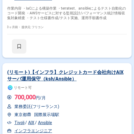
作業内容 ・IaCによる構築作業 ・terratest、ansibleによるテスト自動化の
コード開発 ・AWSサービスに対する監視設計/パフォーマンス統計情報収
集対象精査 ・テスト仕様書作成/テスト実施、運用手順書作成
3ヶ月前・
提供元: フリコン
(リモート)【インフラ】クレジットカード会社向けAIX
サーバ運用保守（ksh/Ansible）
リモート可
700,000
円/月
業務委託(フリーランス)
東京都
国際展示場駅
Tivoli
AIX
Ansible
インフラエンジニア