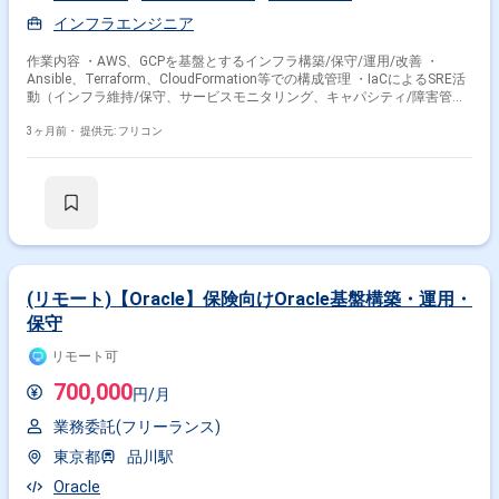
インフラエンジニア
作業内容 ・AWS、GCPを基盤とするインフラ構築/保守/運用/改善 ・
Ansible、Terraform、CloudFormation等での構成管理 ・IaCによるSRE活
動（インフラ維持/保守、サービスモニタリング、キャパシティ/障害管
理、リリース/構成管理等） ・AWSまたはGCPでのインフラ構築/運用保守
経験
3ヶ月前・
提供元: フリコン
(リモート)【Oracle】保険向けOracle基盤構築・運用・
保守
リモート可
700,000
円/月
業務委託(フリーランス)
東京都
品川駅
Oracle