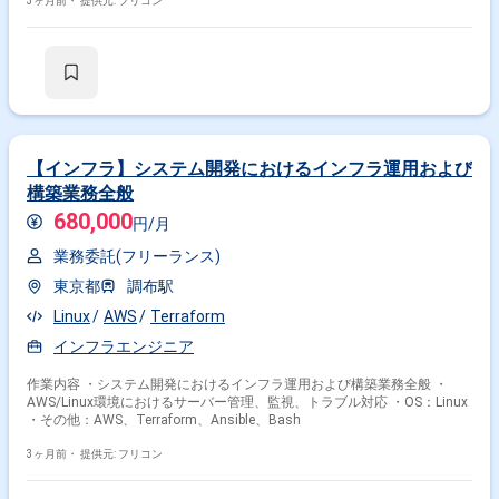
築・実装まで)
3ヶ月前・
提供元: フリコン
【インフラ】システム開発におけるインフラ運用および
構築業務全般
680,000
円/月
業務委託(フリーランス)
東京都
調布駅
Linux
AWS
Terraform
インフラエンジニア
作業内容 ・システム開発におけるインフラ運用および構築業務全般 ・
AWS/Linux環境におけるサーバー管理、監視、トラブル対応 ・OS：Linux
・その他：AWS、Terraform、Ansible、Bash
3ヶ月前・
提供元: フリコン