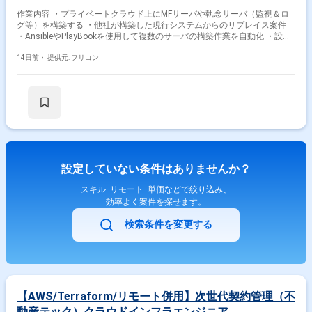
作業内容 ・プライベートクラウド上にMFサーバや執念サーバ（監視＆ロ
グ等）を構築する ・他社が構築した現行システムからのリプレイス案件
・AnsibleやPlayBookを使用して複数のサーバの構築作業を自動化 ・設計
書や作業手順書作成、商用作業（現メールシステムとの接続のため）
14日前・
提供元: フリコン
設定していない条件はありませんか？
スキル･リモート･単価などで絞り込み、
効率よく案件を探せます。
検索条件を変更する
【AWS/Terraform/リモート併用】次世代契約管理（不
動産テック）クラウドインフラエンジニア