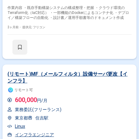
作業内容 ・既存手動構築システムの構成整理・把握 ・クラウド環境の
Terraform化（IaC対応） ・一部機能のDockerによるコンテナ化 ・デプロ
イ／構築フローの自動化 ・設計書／運用手順書等のドキュメント作成
2ヶ月前・
提供元: フリコン
(リモート)MF（メールフィルタ）設備サーバ更改【イ
ンフラ】
リモート可
600,000
円/月
業務委託(フリーランス)
東京都
住吉駅
Linux
インフラエンジニア