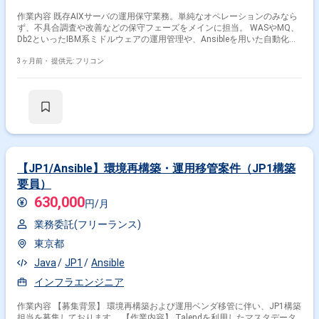
作業内容 既存AIXサーバの運用保守業務。単純なオペレーションのみなら
ず、不具合調査や改善などの保守フェーズをメインに担当。 WASやMQ、
Db2といったIBM系ミドルウェアの運用管理や、Ansibleを用いた自動化、
kshによるスクリプト開発も行う。
3ヶ月前・
提供元: フリコン
【JP1/Ansible】環境再構築・運用移管案件（JP1構築
要員）
630,000
円/月
業務委託(フリーランス)
東京都
Java
JP1
Ansible
インフラエンジニア
作業内容 【募集背景】 環境再構築および運用ベンダ移管に伴い、JP1構築
担当を募集しております。 【作業内容】 Talendを利用したマスタデータ