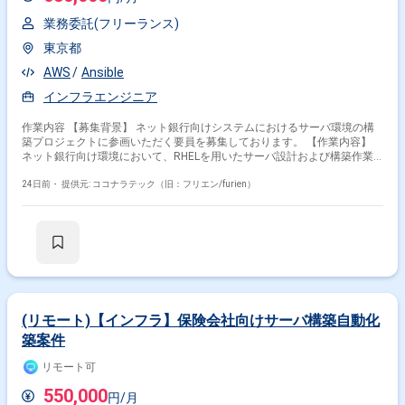
業務委託(フリーランス)
東京都
AWS
Ansible
インフラエンジニア
作業内容 【募集背景】 ネット銀行向けシステムにおけるサーバ環境の構
築プロジェクトに参画いただく要員を募集しております。 【作業内容】
ネット銀行向け環境において、RHELを用いたサーバ設計および構築作業
を担当していただきます。Ansibleを用いた各種設定作業の自動化や、
AWS等のパブリッククラウド環境におけるサーバ構築支援も行っていただ
24日前・
提供元: ココナラテック（旧：フリエン/furien）
きます。 【求める人物像】 サーバ設計構築作業に主体的に取り組み、周
囲とコミュニケーションを取りながら業務を進めていただける方を求めて
おります。 【ポジションの魅力】 金融系システムのサーバ構築に携わる
ことで、大規模かつ高信頼性が求められる環境での設計構築経験を積むこ
とができます。Ansibleを活用した自動化やパブリッククラウドの構築経験
を深めることができるポジションです。 【開発環境】 RHELを中心とした
サーバ環境およびAWS等のパブリッククラウド環境において、Ansibleを
用いた自動化構成で構築を行います。
(リモート)【インフラ】保険会社向けサーバ構築自動化
築案件
リモート可
550,000
円/月