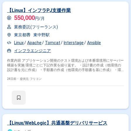
間：長期予定 ■作業時間：10:00～19:00 ■稼働形態：フルリモート（地方
在住検討可） 関わるサービス・プロダクト ■エンド企業について 家賃保証
【Linux】インフラPJ支援作業
を中核とした不動産系企業 ■プロダクトについて ■募集背景
550,000
円/月
業務委託(フリーランス)
東京都
東中野駅
Linux
Apache
Tomcat
Interstage
Ansible
インフラエンジニア
作業内容 アプリケーション開発のテスト環境および本番環境用にサーバー
構築を実施 環境ごとに下記作業を繰り返す。 ・設計書の作成（他環境の
設計書を元に作成） ・手順書の作成（他環境の手順書を基に作成） ・環
境構築／テスト
24日前・
提供元: フリコン
【Linux/WebLogic】共通基盤デリバリサービス