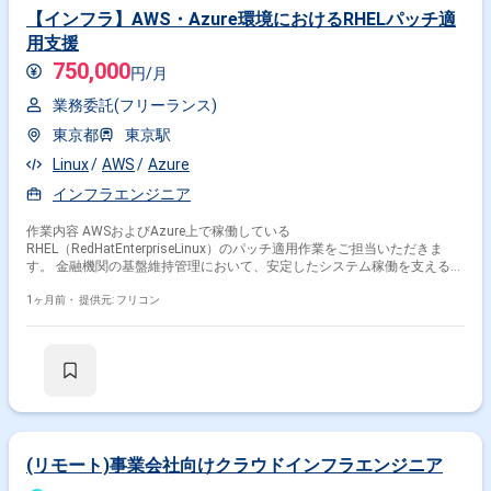
【インフラ】AWS・Azure環境におけるRHELパッチ適
用支援
750,000
円/月
業務委託(フリーランス)
東京都
東京駅
Linux
AWS
Azure
インフラエンジニア
作業内容 AWSおよびAzure上で稼働している
RHEL（RedHatEnterpriseLinux）のパッチ適用作業をご担当いただきま
す。 金融機関の基盤維持管理において、安定したシステム稼働を支える重
要なポジションです。
1ヶ月前・
提供元: フリコン
(リモート)事業会社向けクラウドインフラエンジニア