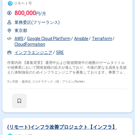
リモート可
800,000
円/月
業務委託(フリーランス)
東京都
AWS
Google Cloud Platform
Ansible
Terraform
CloudFormation
インフラエンジニア
SRE
作業内容 【募集背景】 運用中および新規開発中の複数のゲームタイトル
や他事業において開発規模の拡大が進んでおり、今後の更なる成長を見据
えた体制強化のためインフラエンジニアを募集しております。事業フェー
ズやサービス規模の異なるプロジェクトが多数進行しており、他プロジェ
クトとの協業を通じて組織とともに成長していただける方を求めておりま
2ヶ月前・
提供元: ココナラテック（旧：フリエン/furien）
す。 【作業内容】 ・スマートフォン向けゲームおよびWebサービスのサ
ーバインフラ環境の設計・構築・運用を行います。 ・運用中および開発中
のゲームタイトルを横断して、インフラ面からプロジェクトを支援してい
ただきます。 ・新しい技術の検証や導入展開を行い、サービスにとって最
適なインフラ構成の検討を行います。 ・パフォーマンス向上やコスト削減
など、インフラ面からの課題解決に取り組んでいただきます。 【求める人
物像】 ・インフラアーキテクチャの検討や新技術のキャッチアップが好き
で、主体的に提案・改善に取り組める方を求めております。 ・チームやプ
ロジェクトを横断してコミュニケーションを取りながら、自律的に価値創
(リモート)インフラ改善プロジェクト【インフラ】
出を行える方を歓迎いたします。 ・事業やサービスの成長に合わせて、自