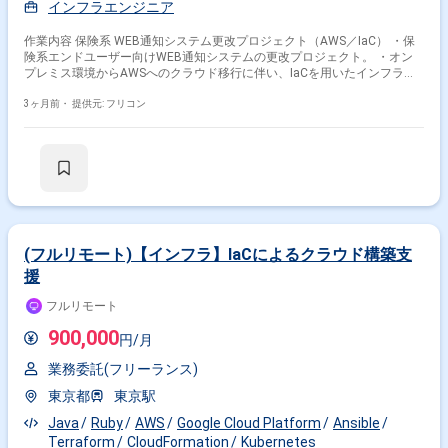
インフラエンジニア
作業内容 保険系 WEB通知システム更改プロジェクト（AWS／IaC） ・保
険系エンドユーザー向けWEB通知システムの更改プロジェクト。 ・オン
プレミス環境からAWSへのクラウド移行に伴い、IaCを用いたインフラ構
築、テスト自動化、監視設計、ドキュメント整備までを担当。
3ヶ月前・
提供元: フリコン
(フルリモート)【インフラ】IaCによるクラウド構築支
援
フルリモート
900,000
円/月
業務委託(フリーランス)
東京都
東京駅
Java
Ruby
AWS
Google Cloud Platform
Ansible
Terraform
CloudFormation
Kubernetes