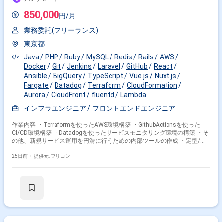
850,000
円/月
業務委託(フリーランス)
東京都
Java
PHP
Ruby
MySQL
Redis
Rails
AWS
Docker
Git
Jenkins
Laravel
GitHub
React
Ansible
BigQuery
TypeScript
Vue.js
Nuxt.js
Fargate
Datadog
Terraform
CloudFormation
Aurora
CloudFront
fluentd
Lambda
インフラエンジニア
フロントエンドエンジニア
作業内容 ・Terraformを使ったAWS環境構築 ・GithubActionsを使った
CI/CD環境構築 ・Datadogを使ったサービスモニタリング環境の構築 ・そ
の他、新規サービス運用を円滑に行うための内部ツールの作成 ・定型/非
定型の保守作業 ・IaCのコードレビュー ・負荷テスト準備・実施
25日前・
提供元: フリコン