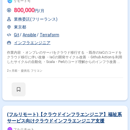
身のスキルや役割の拡張にも前向きに取り組める方を求めております。
リモート可
【ポジションの魅力】 ・運用中および新規開発中の複数の大型ゲームタイ
800,000
トルに横断的に関わることができ、多様な開発フェーズや規模のプロジェ
円/月
クトで経験を積むことができます。 ・SREチームの一員として、全プロジ
ェクトのインフラ設計・構築・運用に携わりながら、サービスのパフォー
業務委託(フリーランス)
マンス向上やコスト最適化に直接貢献できます。 ・組織として新たな挑戦
東京都
を歓迎するカルチャーの中で、大きな裁量を持ち、長期的なキャリア形成
と技術的成長を両立できる環境です。 【開発環境】 ・複数の新規および
Git
Ansible
Terraform
運用中のゲームタイトルに対し、SREチームが横断的にインフラ設計・構
築・運用を担当する体制となっております。 ・クリエイティブおよびゲー
インフラエンジニア
ム開発に必要な機材や技術的インプットへの投資が積極的に行われてお
り、勉強会参加やR&Dなどを通じて継続的にスキルアップできる環境で
作業内容 ・オンプレのサーバをクラウド移行する ・既存のIaCのコードを
す。
クラウド移行に伴い改修 ・IaCの開発サイクル改善 ・Github Actionを利用
したサイクルの自動化 ・Scala・Perlのコード理解からのインフラ改善 ・
アプリケーションの特性をもとに最適なインフラ構築を行う ・セキュリテ
ィバックログの消化 ・バッチ適応やEoLの更新作業 ・ドキュメント作成
2ヶ月前・
提供元: フリコン
・移行後の運用ルールをドキュメントとしてまとめたり、アプリケーショ
ンの仕様整理等
(フルリモート)【クラウドインフラエンジニア】福祉系
サービス向けクラウドインフラエンジニア支援
フルリモート