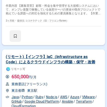
その他の条件で検索する
作業内容 【募集背景】 顧客・料金を集中管理する大規模システムにおい
て、オンプレ基盤で稼働している仮想サーバの更改や既存プロジェクトで
その他開発言語・スキルから探す
抱えている課題への対応を強化するための要員募集となります。 【作業内
容】 オンプレ環境で構築された社内向け大規模システムの運用保守および
システム変更に伴うAP開発支援を行っていただきます。 EOLを迎えたOS
2ヶ月前・
提供元: ココナラテック（旧：フリエン/furien）
AWS
Linux
Terraform
Docker
MySQL
やミドルウェアに対して、LinuxやWindowsServer環境でのバージョンア
Python
Jenkins
Nginx
Java
Redis
ップ対応を実施していただきます。 既存プロジェクトにおけるシステム運
用上の課題・問題を抽出し、運用改善策の検討および推進を行っていただ
その他の職種から探す
きます。 vSphereを用いた仮想基盤の設計・構築・運用・保守を行い、
Weblogicなどのミドルウェアを含めた基盤更改に対応していただきます。
Ansibleなどの自動化ツールを活用し、サーバ構築や設定作業の効率化を検
インフラエンジニア
サーバーエンジニア
討・設計・実装していただきます。 【求める人物像】 主体的に課題を発
スマホアプリエンジニア
サーバーサイドエンジニア
見し、関係者と連携しながら改善を推進していただける方を求めていま
す。 チームリーダーとしてメンバーを取りまとめ、報告・連絡・相談を適
(リモート)【インフラ】IaC（Infrastructure as
SRE
切に行いながら業務を推進できる方を歓迎いたします。 複数のミドルウェ
Code）によるクラウドインフラの構築・保守・改善
アやインフラ技術に対して学習意欲が高く、新しい技術や仕組みの導入に
前向きに取り組んでいただける方が望ましいです。 【ポジションの魅力】
リモート可
大規模な顧客・料金管理システムのインフラ全体に関わることができ、仮
想基盤からOS、ミドルウェア、運用改善まで幅広い経験を積むことができ
650,000
円/月
ます。 リーダーポジションとして、設計・構築だけでなく改善推進やメン
バーの牽引など上流から関与できるため、キャリアアップにつながる環境
業務委託(フリーランス)
です。 vSphereやWeblogic、Ansibleなどの技術を実務で活用しながら、オ
ンプレ基盤領域での専門性を高めていただけます。 【開発環境】
東京都
東京駅
Linux(RHEL8)およびWindowsServer(Ver2016)のオンプレ環境上で
Java
Python
Ruby
Node.js
AWS
Azure
VMware
vSphere6.5を利用した仮想基盤を運用しております。 Web系ミドルウェア
としてApache、Tomcat、Weblogic ver14、IIS、SVF、Tableauなどを利用
GitHub
Google Cloud Platform
Ansible
Terraform
しております。 監視にはHinemosやJP1を使用し、TrendMicro関連製品に
CloudFormation