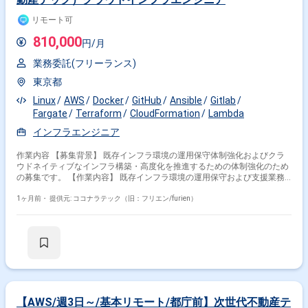
リモート可
810,000
円/月
業務委託(フリーランス)
東京都
Linux
AWS
Docker
GitHub
Ansible
Gitlab
Fargate
Terraform
CloudFormation
Lambda
インフラエンジニア
作業内容 【募集背景】 既存インフラ環境の運用保守体制強化およびクラ
ウドネイティブなインフラ構築・高度化を推進するための体制強化のため
の募集です。 【作業内容】 既存インフラ環境の運用保守および支援業務
全般を担当していただきます。具体的には、既存インフラに関するトラブ
ルシューティングや問い合わせ対応、Webアプリケーション（Rails、
1ヶ月前・
提供元: ココナラテック（旧：フリエン/furien）
Laravel、Spring）向けサーバー構築をTerraformを用いたIaCで実施してい
ただきます。また、AWSクロスアカウント環境におけるネットワーク構築
をTerraformで行い、クラウドおよびオンプレミス環境のセキュリティ監
視と防御体制の設計・構築・運用を行っていただきます。加えて、MTGへ
の参加、ドキュメント作成・レビュー、チケットワークなど付随業務にも
対応していただきます。 【求める人物像】 クラウドネイティブなインフ
ラ構築に主体的に取り組み、IaCやコンテナ技術などモダンな技術の習得
に前向きな方を求めています。チームの一員としてコミュニケーションを
図りながら、自動化・標準化・ナレッジ蓄積を推進できる方が望ましいで
【AWS/週3日～/基本リモート/都庁前】次世代不動産テ