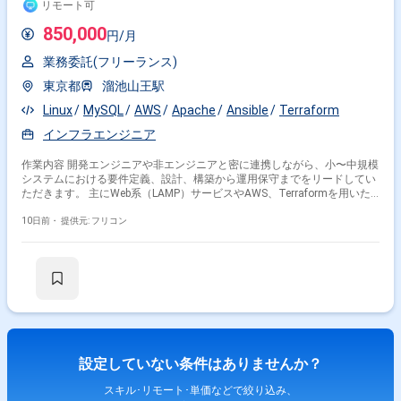
リモート可
850,000
円/月
業務委託(フリーランス)
東京都
溜池山王駅
Linux
MySQL
AWS
Apache
Ansible
Terraform
インフラエンジニア
作業内容 開発エンジニアや非エンジニアと密に連携しながら、小〜中規模
システムにおける要件定義、設計、構築から運用保守までをリードしてい
ただきます。 主にWeb系（LAMP）サービスやAWS、Terraformを用いた
インフラ基盤の構築・運用を担い、非機能要件の定義、テストケースの作
成・実施、障害対応、さらには実装方針の検討やコードレビューなど、イ
10日前・
提供元: フリコン
ンフラ領域を幅広く牽引していただく想定です。
設定していない条件はありませんか？
スキル･リモート･単価などで絞り込み、