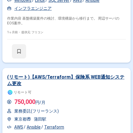
Windows
Linux
SQL Server
AWS
Ansible
インフラエンジニア
作業内容 基盤構築案件の検討、環境構築から移行まで。 周辺サーバの
EOS案件。
1ヶ月前・
提供元: フリコン
(リモート)【AWS/Terraform】保険系 WEB通知システ
ム更改
リモート可
750,000
円/月
業務委託(フリーランス)
東京都
蒲田駅
AWS
Ansible
Terraform