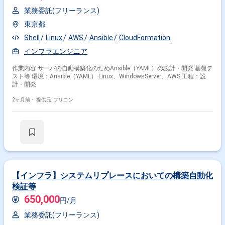
業務委託(フリーランス)
東京都
Shell
Linux
AWS
Ansible
CloudFormation
インフラエンジニア
作業内容 サーバの自動構築化のためAnsible（YAML）の設計・開発 基盤テ
スト等 環境：Ansible（YAML） Linux、WindowsServer、AWS 工程：設
計・開発
2ヶ月前・
提供元: フリコン
【インフラ】システムリプレースにおいての構築自動化
検証等
650,000
円/月
業務委託(フリーランス)