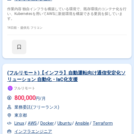
作業内容 独自インフラを構築している環境で、既存環境のコンテナ化を行
い、Kubernetesを用いてAWSに新規環境を構築できる要員を探していま
す。
14日前・
提供元: フリコン
(フルリモート)【インフラ】自動運転向け通信安定化ソ
リューション 自動化・IaC化支援
フルリモート
800,000
円/月
業務委託(フリーランス)
東京都
Linux
AWS
Docker
Ubuntu
Ansible
Terraform
インフラエンジニア