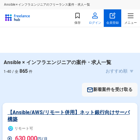
Ansible × インフラエンジニアのフリーランス案件・求人一覧
保存
ログイン
会員登録
メニュー
Ansible × インフラエンジニアの案件・求人一覧
865
1-40 / 全
件
新着案件を受け取る
【Ansible/AWS/リモート併用】ネット銀行向けサーバ
構築
リモート可
630,000
円/月