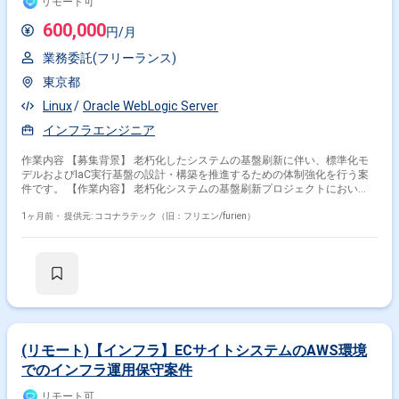
リモート可
600,000
円/月
業務委託(フリーランス)
東京都
Linux
Oracle WebLogic Server
インフラエンジニア
作業内容 【募集背景】 老朽化したシステムの基盤刷新に伴い、標準化モ
デルおよびIaC実行基盤の設計・構築を推進するための体制強化を行う案
件です。 【作業内容】 老朽化システムの基盤刷新プロジェクトにおい
て、共通基盤デリバリサービスの標準化モデル設計をご担当いただきま
す。 Oracle WebLogic Serverを中心としたWebシステム基盤の設計・構築
1ヶ月前・
提供元: ココナラテック（旧：フリエン/furien）
および運用設計を行っていただきます。 TerraformやAnsibleなどを用いた
IaC実行基盤の設計・構築や、自動化スクリプト・テストコードの整備を
行っていただきます。 RHELやOracleLinux、Windows Server上での
Apache、Tomcat、WebLogic、IISなどのミドルウェア設計・設定および検
証作業を実施いただきます。 JP1、HULFT、Pacemakerなどを含む基盤構
成要素の設計レビューやパフォーマンス・安定性の検証を実施いただきま
す。 【求める人物像】 インフラ基盤標準化や自動化に関心を持ち、主体
的に改善提案をしていただける方を求めております。 関係者と円滑にコミ
ュニケーションを取りながら、ドキュメントを整理しつつ粘り強く作業を
(リモート)【インフラ】ECサイトシステムのAWS環境
進めていただける方が望ましいです。 新しいツールやプロダクトのキャッ
でのインフラ運用保守案件
チアップに前向きに取り組んでいただける方を歓迎いたします。 【ポジシ
ョンの魅力】 大規模な基盤刷新プロジェクトにおいて、標準化モデルや
リモート可