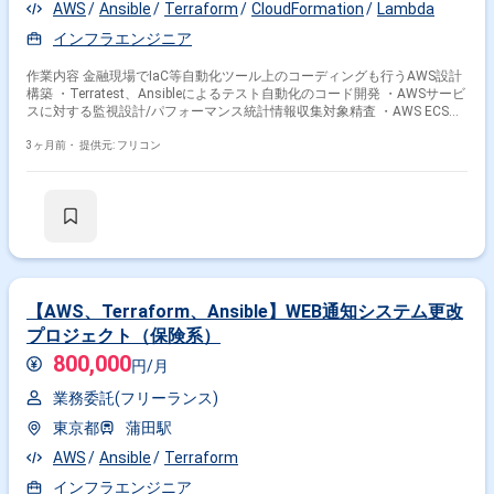
AWS
Ansible
Terraform
CloudFormation
Lambda
インフラエンジニア
作業内容 金融現場でIaC等自動化ツール上のコーディングも行うAWS設計
構築 ・Terratest、Ansibleによるテスト自動化のコード開発 ・AWSサービ
スに対する監視設計/パフォーマンス統計情報収集対象精査 ・AWS ECS等
のコンテナ系の設計構築
3ヶ月前・
提供元: フリコン
【AWS、Terraform、Ansible】WEB通知システム更改
プロジェクト（保険系）
800,000
円/月
業務委託(フリーランス)
東京都
蒲田駅
AWS
Ansible
Terraform
インフラエンジニア