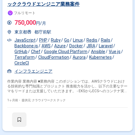
す。 【ポジションの魅力】 比較的大規模なクラウドネイティブなインフ
ッククラウドエンジニア業務案件
ラやネットワークの構築をチームの一員として経験でき、実践的なプロジ
ェクトに関わりながらスキルを深めることができます。クラウドシフトや
フルリモート
クラウドリフトを推進する環境で、IaCを活用したコンテナ化に取り組
み、モダンな技術スタックを実務で習得できます。将来的には不動産テッ
750,000
円/月
ク分野でのデータパイプライン構築や分析基盤へのデータ集約など、機械
学習やAI関連プロジェクトに関わる機会も想定されています。 【開発環
東京都
都庁前駅
境】 AWSを中心としたクラウドインフラ上で、Terraformや
CloudFormationなどのIaCツール、AnsibleやPuppetなどの構成管理ツー
JavaScript
PHP
Ruby
Go
Linux
Redis
Rails
ル、Dockerおよびコンテナ関連サービス（ECS、Fargate、ECR、API
Backbone.js
AWS
Azure
Docker
JIRA
Laravel
Gateway、Lambda）を組み合わせた環境で開発・運用を行います。
GitHub
Chef
Google Cloud Platform
Ansible
Vue.js
Terraform
CloudFormation
Aurora
Kubernetes
CircleCI
インフラエンジニア
作業内容 業務内容 ■業務内容 このポジションでは、AWSクラウドにおけ
る技術的な専門知識とプロジェクト 推進能力を活かし、以下の主要なテー
マをリードまたは支援していただきます。 - EKSからECSへのコンテナ実行
環境移行 - AWSアカウントの整理・統廃合と最適化 - AWSコスト最適化の
推進 - IaC（Infrastructure as Code）の推進 - TerraformまたはAWS
1ヶ月前・
提供元: クラウドワークス テック
CloudFormationを用いたインフラの自動化・コード化を 推進し、再現
性、運用効率、セキュリティの向上に貢献。 - 技術的な課題解決とベスト
プラクティス導入 - 社内チーム（開発・インフラ）との連携 ■開発環境 -
Golang, Ruby, PHP, JavaScript - Codeigniter, Ruby on Rails, Backbone.js,
Laravel, Vue.js - Amazon RDS （Aurora）, Amazon ElastiCache
（Redis） - Docker, CircleCI, Kubernetes - GitHub, JIRA ■精算：140～
180h（上下割） ■募集人数：2名（8月開始1名、10月開始1名） ■作業期