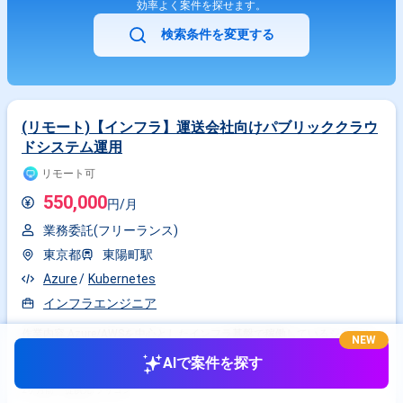
効率よく案件を探せます。
検索条件を変更する
(リモート)【インフラ】運送会社向けパブリッククラウ
ドシステム運用
リモート可
550,000
円/月
業務委託(フリーランス)
東京都
東陽町駅
Azure
Kubernetes
インフラエンジニア
作業内容 Azure/AWSを中心としたインフラ基盤で稼働しているシステム
NEW
の運用作業を担当いただきます。 具体的には各クラウドベンダーにおける
AIで案件を探す
リタイアメントの調査、対処するための手順書の準備、 イレギュラー事象
に対する調査やアラートに対する対応などが含まれます。 またAnsibleを
利用した運用作業の自動化にも取り組んでいただきます。
2ヶ月前・
提供元: フリコン