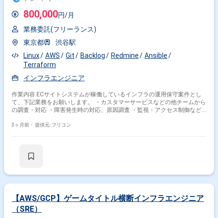
IaC実行基盤の設計・構築に上流から携わることができます。 WebLogicを
中心としたエンタープライズ向けミドルウェアや、Terraform・Ansibleな
800,000
円/月
どのIaCツールを実務で活用しながらスキルを高めていただけます。 複数
のOSや各種ミドルウェア、バッチ基盤など幅広い技術要素に触れること
業務委託(フリーランス)
で、インフラアーキテクトとしてのキャリア形成につなげていただけま
す。 【開発環境】 OS：RHEL、OracleLinux、Windows Server WEBAP：
東京都
渋谷駅
Apache、Tomcat、WebLogic、IIS バッチ：JP1、HULFT クラスタ：
Linux
AWS
Git
Backlog
Redmine
Ansible
Pacemaker IaC：Terraform、Ansible、ServerSpec
Terraform
インフラエンジニア
作業内容 ECサイトシステムが稼働しているインフラの運用保守案件とし
て、下記業務をお願いします。 ・カスタマーサービスなどの他チームから
の調査・対応 ・障害発生時の対応、原因調査 ・監視・アクセス制御など
の設定 ・インフラ設計、構築 ・効率化、自動化 etc.
3ヶ月前・
提供元: フリコン
【AWS/GCP】ゲームタイトル横断インフラエンジニア
（SRE）