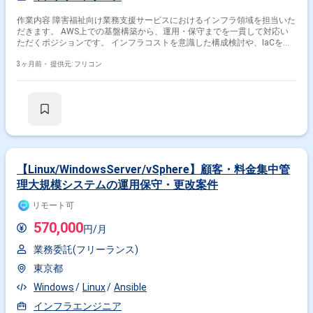
作業内容 障害福祉向け業務支援サービスにおけるインフラ領域を担当いた
だきます。 AWS上での基盤構築から、運用・保守までを一貫して対応い
ただくポジションです。 インフラコストを意識した構成検討や、IaCを用
いた運用効率化にも携わっていただきます。
3ヶ月前・
提供元: フリコン
【Linux/WindowsServer/vSphere】顧客・料金集中管
掛け合わせ条件で絞り込む
理大規模システムの運用保守・更改案件
リモート可
職種で絞り込む
570,000
円/月
Ansible × サーバーエンジニア
Ansible × SRE
業務委託(フリーランス)
特徴で絞り込む
東京都
Ansible × 副業
Ansible × 在宅・リモート
Windows
Linux
Ansible
インフラエンジニア