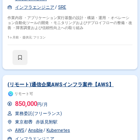
よるセキュリティ対策を行っております。 データベースはExadata上の
インフラエンジニア
SRE
Oracle Rac 19cを利用しており、構成管理や自動化の一部でAnsibleを活用
しております。
作業内容 ・アプリケーション実行基盤の設計・構築・運用 ・オペレーシ
ョン自動化ツールの開発 ・モニタリングおよびデプロイフローの整備・改
善 ・障害調査および信頼性向上への取り組み
1ヶ月前・
提供元: フリコン
(リモート)通信企業AWSインフラ案件【AWS】
リモート可
850,000
円/月
業務委託(フリーランス)
東京都
赤坂見附駅
AWS
Ansible
Kubernetes
インフラエンジニア