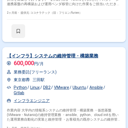
連携基盤の再構築および運用ベンダ移管に向けた作業をご担当いただきま
す。高セキュリティ環境上で、AnsibleによるIaCベースの基盤構築・運用
を行います。 JP1-IM担当の方には、JP1-IMによる監視設計・構築、REST
2ヶ月前・
提供元: ココナラテック（旧：フリエン/furien）
／Ping／プロセス／リソース監視設定、イベント監視およびWebhook連携
設定、環境別運用ルール整理（DEV／DR／本番）、環境構築・テスト・運
用設計・運用ツール開発支援などをお任せいたします。 JP1-AJS担当の方
には、Service起動停止・運転再開、系切替・LB片寄せ、リグレッション試
験やハッシュ比較によるマスタ正常性確認、処理時間推移・Java-GC推
移・JOB実行時短時間性能推移の確認、ログローテや性能情報収集の実行
処理、バックアップなどをお任せいたします。 【求める人物像】 顧客と
直接コミュニケーションを取りながら、要件確認や課題整理を主体的に進
められる方を求めております。自走して業務を推進し、周囲と連携しなが
【インフラ】システムの維持管理・構築業務
ら改善提案や運用高度化に取り組んでいただける方が望ましいです。 【ポ
600,000
ジションの魅力】 高セキュリティ環境における基盤再構築および運用移管
円/月
の上流から携わることができ、JP1およびIaCを活用した運用設計・構築の
業務委託(フリーランス)
経験を深めることができます。顧客との直接コミュニケーションを通じ
て、要件定義や課題解決のスキルも伸ばせるポジションです。 【開発環
東京都
三田駅
境】 Talend を用いたマスタデータ連携基盤、高セキュリティ環境
（SDPF）上でのAnsibleによるIaCベースの基盤構築、およびJP1-IM／JP1-
Python
Linux
DB2
VMware
Ubuntu
Ansible
AJSによる監視・ジョブ管理を利用いたします。
Gitlab
インフラエンジニア
作業内容 大学内の情報系システムの維持管理・構築業務 ・仮想基盤
(VMware・Nutanix)の維持管理業務 ・ansible、python、cloud initを用い
た運用業務自動化の実装と維持管理 ・お客様先の既存システムの維持管理
業務 ・お客様からリクエストのあった新規案件の推進(実施可否検討や構