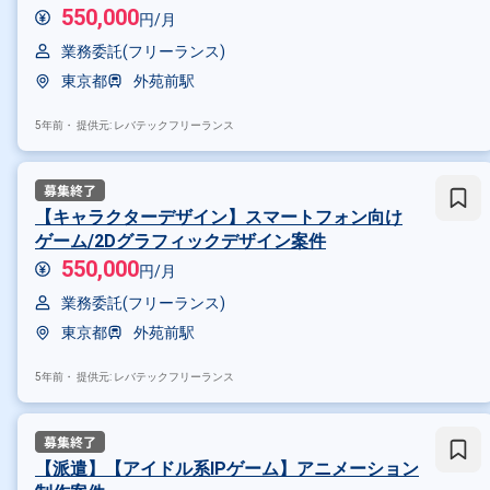
550,000
円/月
Photoshop
Unity
Illustrator
業務委託(フリーランス)
その他の職種から探す
東京都
外苑前駅
アニメーター
グラフィックデ
5年前・
提供元: レバテックフリーランス
【キャラクターデザイン】スマートフォン向け
ゲーム/2Dグラフィックデザイン案件
550,000
円/月
業務委託(フリーランス)
東京都
外苑前駅
5年前・
提供元: レバテックフリーランス
【派遣】【アイドル系IPゲーム】アニメーション