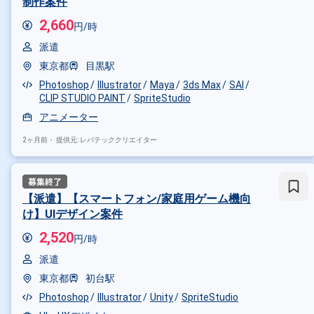
制作案件
2,660
円/時
派遣
東京都
目黒駅
Photoshop
Illustrator
Maya
3ds Max
SAI
CLIP STUDIO PAINT
SpriteStudio
アニメーター
2ヶ月前・
提供元: レバテッククリエイター
【派遣】【スマートフォン/家庭用ゲーム機向
け】UIデザイン案件
2,520
円/時
派遣
東京都
初台駅
Photoshop
Illustrator
Unity
SpriteStudio