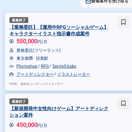
新着案件を受け取る
【業務委託】【運用中RPGソーシャルゲーム】
キャラクターイラスト指示書作成案件
550,000
円/月
業務委託(フリーランス)
東京都
目黒駅
Photoshop
RPG
SpriteStudio
アートディレクター
イラストレーター
4年前・
提供元: レバテッククリエイター
【新規開発中女性向けゲーム】アートディレク
ション案件
450,000
円/月