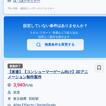
UI・UXデザイナー
10ヶ月前・
提供元: レバテッククリエイター
設定していない条件はありませんか？
スキル･リモート･単価などで絞り込み、
効率よく案件を探せます。
検索条件を変更する
【派遣】【コンシューマーゲーム向け】2Dアニ
メーション制作案件
3,940
円/時
派遣
東京都
田町駅
After Effects
SpriteStudio