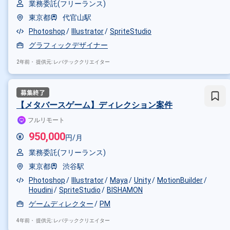
業務委託(フリーランス)
東京都
代官山駅
Photoshop
Illustrator
SpriteStudio
グラフィックデザイナー
2年前・
提供元: レバテッククリエイター
【メタバースゲーム】ディレクション案件
フルリモート
950,000
円/月
業務委託(フリーランス)
東京都
渋谷駅
Photoshop
Illustrator
Maya
Unity
MotionBuilder
Houdini
SpriteStudio
BISHAMON
ゲームディレクター
PM
4年前・
提供元: レバテッククリエイター