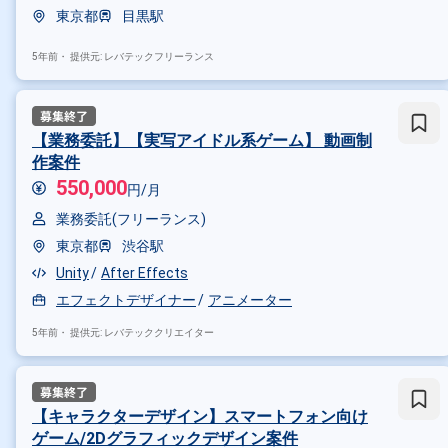
東京都
目黒駅
5年前・
提供元: レバテックフリーランス
【業務委託】【実写アイドル系ゲーム】 動画制
作案件
550,000
円/月
業務委託(フリーランス)
東京都
渋谷駅
Unity
After Effects
エフェクトデザイナー
アニメーター
5年前・
提供元: レバテッククリエイター
その他の条件で検索する
【キャラクターデザイン】スマートフォン向け
その他開発言語・スキルから探す
ゲーム/2Dグラフィックデザイン案件