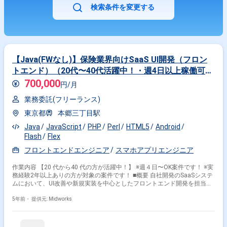
検索条件を変更する
【Java(FWなし)】保険業界向けSaaS UI開発（フロン
トエンド）（20代〜40代活躍中！・週4日以上稼働可能
な方にぴったり！）
700,000
円/月
業務委託(フリーランス)
東京都
本郷三丁目駅
Java
JavaScript
PHP
Perl
HTML5
Android
Flash
Flex
フロントエンドエンジニア
スマホアプリエンジニア
作業内容 【20 代から40 代の方が活躍中！】 ※週４日〜OK案件です！ ※実
務経験2年以上ありの方が対象の案件です！ ■概要 自社開発のSaaSシステ
ムにおいて、UI改善や新規実装を中心としたフロントエンド開発を担当し
ます。提案から実装まで一貫して関わり、ユーザビリティ向上や新技術の
導入を行います。 ■具体的な業務内容 ・JavaScriptやHTML5を使用したフ
5年前・
提供元: Midworks
ロントエンド開発 ・既存サービスのUI/UX改善 ・新規機能のコーディング
およびデザイン提案 ・AngularやReact.jsなどのJSフレームワークを使用
した実装 ・アジャイル開発手法によるプロジェクト推進 勤務開始時に