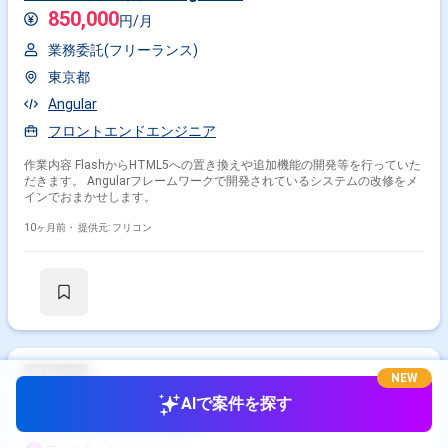
850,000
円/月
業務委託(フリーランス)
東京都
Angular
フロントエンドエンジニア
作業内容 FlashからHTML5への置き換えや追加機能の開発等を行っていた
だきます。 Angularフレームワークで開発されているシステムの改修をメ
インでおまかせします。
10ヶ月前・
提供元: フリコン
NEW
【リモート可】UIデザイナー／Unity／スマホ・PCドラ
AIで案件を探す
マティック抗争RPG開発