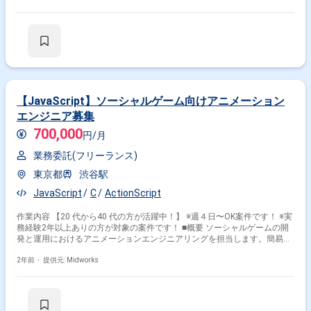
その他開発言語・スキルから探す
ョンなど、多岐にわたる作業に携わるポジションです。 ■具体的な業務内
容 ・2Dタイムラインおよびスプライトアニメーションの制作 ・3Dキャラ
Photoshop
Illustrator
Unity
SpriteStudio
クターやオブジェクトのアニメーション設計および制作 ・ゲーム内バトル
アニメーションおよびイベントアニメーション制作 ・フェイシャルアニメ
JavaScript
After Effects
ActionScript
PHP
ーションやモーションキャプチャーデータの編集 ・Unityおよび他のツー
ルを活用したアニメーション実装作業 ・チームメンバーとの協力によるア
HTML
CSS
ニメーション品質向上活動 勤務開始時には、プロジェクトの一員として、
コミュニケーションを取りながら業務を進めて頂く予定です。また、緊急
その他の職種から探す
時に出社が必要となる場合がございます。 --------------------------------------------------------
【JavaScript】ソーシャルゲーム向けアニメーション
---------- 直近の参画案件の経験とご希望に併せた案件のご紹介をさせて頂き
2Dデザイナー
アニメーター
エンジニア募集
ます。 弊社は様々なプロジェクトの提案を強みとしておりますので、お気
軽にご相談頂けますと幸いです。 ------------------------------------------------------------------ ※
700,000
グラフィックデザイナー
サーバーサイドエンジニア
円/月
弊社では、法人、請負いの案件は取り扱っておりません。
フロントエンドエンジニア
業務委託(フリーランス)
東京都
渋谷駅
JavaScript
C
ActionScript
作業内容 【20 代から40 代の方が活躍中！】 ※週４日〜OK案件です！ ※実
務経験2年以上ありの方が対象の案件です！ ■概要 ソーシャルゲームの開
発と運用におけるアニメーションエンジニアリングを担当します。簡易的
なアニメーションの作成を含め、ゲームのエンジニアリングからデザイン
まで幅広く携わり、プレイヤー体験を向上させるクリエイティブな役割で
2年前・
提供元: Midworks
す。各端末のスペックに合わせた最適な制作が求められます。 ■具体的な
業務内容 ・ソーシャルゲームの開発、運用に関わるエンジニアリング ・
簡易的なアニメーションの作成および実装 ・ActionScript、JavaScript、C
言語を用いた開発 ・チームと協力し、コミュニケーションを重視したゲー