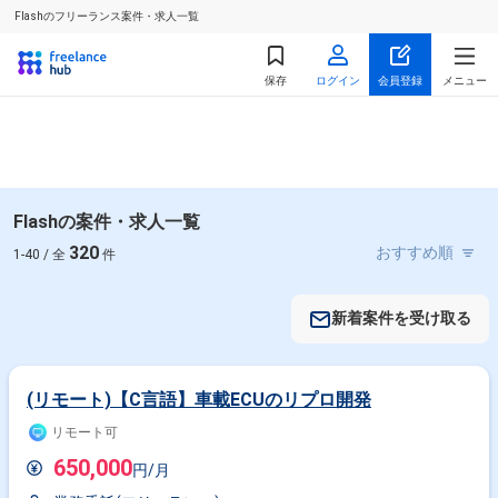
Flashのフリーランス案件・求人一覧
保存
ログイン
会員登録
メニュー
Flashの案件・求人一覧
320
1-40 / 全
件
新着案件を受け取る
(リモート)【C言語】車載ECUのリプロ開発
リモート可
650,000
円/月