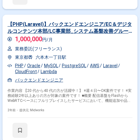
ム開発 ・新しい表現方法の研究および提案 勤務開始時には、プロジェク
トの一員として、コミュニケーションを取りながら業務を進めて頂く予定
です。また、緊急時に出社が必要となる場合がございます。 ------------------------
------------------------------------------ 直近の参画案件の経験とご希望に併せた案件のご
紹介をさせて頂きます。 弊社は様々なプロジェクトの提案を強みとしてお
【PHP(Laravel)】バックエンドエンジニア/EC＆デジタ
りますので、お気軽にご相談頂けますと幸いです。 ----------------------------------------
ルコンテンツ本部/LC事業部_システム基盤改善グルー
-------------------------- ※弊社では、法人、請負いの案件は取り扱っておりません。
プ
1,000,000
円/月
業務委託(フリーランス)
東京都
六本木一丁目駅
PHP
Oracle
MySQL
PostgreSQL
AWS
Laravel
CloudFront
Lambda
バックエンドエンジニア
作業内容 【20 代から40 代の方が活躍中！】 ※週４日〜OK案件です！ ※実
務経験2年以上ありの方が対象の案件です！ ■概要 配信基盤をFlashから
WebRTCベースにフルリプレイスしたサービスにおいて、機能追加や品質
改善を目指すバックエンドエンジニアを募集します。24時間365日稼働し
ているサービスの安定運用を目指し、メンバーと協力しながら
2年前・
提供元: Midworks
PHP（Laravel）を使用したサーバーサイド開発やAWS環境での運用業務を
行います。複数人数での開発経験が求められるポジションです。 ■具体的
な業務内容 ・PHP（Laravel）を用いたサーバーサイド開発 ・WebRTCベ
ースの配信システムの機能改善および追加 ・AWS（S3, CloudFront, EC2,
Lambda, ECS等）を活用した運用 ・CircleCIを用いたCI/CDワークフローの