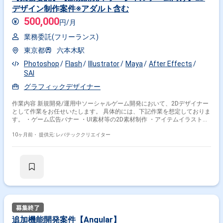
デザイン制作案件※アダルト含む
500,000
円/月
業務委託(フリーランス)
東京都
六本木駅
Photoshop
Flash
Illustrator
Maya
After Effects
SAI
グラフィックデザイナー
作業内容 新規開発/運用中ソーシャルゲーム開発において、2Dデザイナー
として作業をお任せいたします。 具体的には、下記作業を想定しておりま
す。 ・ゲーム広告バナー ・UI素材等の2D素材制作 ・アイテムイラスト制
作
10ヶ月前・
提供元: レバテッククリエイター
追加機能開発案件【Angular】