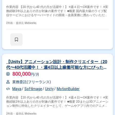
作業内容 【20 代から40 代の方が活躍中！】 ※週４日〜OK案件です！ ※実
務経験2年以上ありの方が対象の案件です！ ■概要 国内最大級のライブ配
信サービスにおけるサーバーサイドの開発・改善業務に携わっていただき
ます。FlashからWebRTCへの移行に伴うリプレイスを行い、機能追加や
品質向上に取り組むポジションです。PHPおよび関連フレームワークを使
2年前・
提供元: Midworks
用して、設計からテスト、運用保守まで広範囲にわたる経験が可能です。
■具体的な作業内容 ・サービスの機能追加および品質改善 ・WebRTCベー
スのライブ配信サービスのリプレイス ・基本設計、詳細設計、開発、テス
ト、保守改修 ・GitHub Enterpriseでのバージョン管理およびCircleCIでのCI
対応 ・SlackやJIRAを使用したチームコミュニケーションおよび管理 勤務
開始時には、プロジェクトの一員として、コミュニケーションを取りなが
ら業務を進めて頂く予定です。また、緊急時に出社が必要となる場合がご
ざいます。 ------------------------------------------------------------------ 直近の参画案件の経験と
ご希望に併せた案件のご紹介をさせて頂きます。 弊社は様々なプロジェク
【Unity】アニメーション設計・制作クリエイター（20
トの提案を強みとしておりますので、お気軽にご相談頂けますと幸いで
代〜40代活躍中！・週4日以上稼働可能な方にぴった
す。 ------------------------------------------------------------------ ※弊社では、法人、請負いの案
り！）
掛け合わせ条件で絞り込む
件は取り扱っておりません。
800,000
円/月
業務委託(フリーランス)
特徴で絞り込む
Maya
SoftImage
Unity
MotionBuilder
Flash × 在宅・リモート
作業内容 【20 代から40 代の方が活躍中！】 ※週４日〜OK案件です！ ※実
務経験2年以上ありの方が対象の案件です！ ■概要 2Dまたは3Dアニメーシ
ョン制作に特化したクリエイターとして、ゲームやアプリ内でのアニメー
その他の条件で検索する
ション制作業務を担当していただきます。タイムラインアニメーションや
スプライトアニメーション、バトルアニメーション、イベントアニメーシ
2年前・
提供元: Midworks