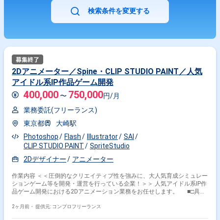
検索条件を変更する
2Dアニメーター／Spine・CLIP STUDIO PAINT／人気
アイドル系IP作品ゲーム開発
400,000
750,000
〜
円/月
業務委託(フリーランス)
東京都
大崎駅
Photoshop
Flash
Illustrator
SAI
CLIP STUDIO PAINT
SpriteStudio
2Dデザイナー
アニメーター
作業内容 ＜＜圧倒的なクリエイティブ性を強みに、大人気育成シミュレー
ションゲーム等を開発・運営を行っている企業！＞＞ 人気アイドル系IP作
品ゲーム開発における2Dアニメーション業務をお任せします。 ■□具体
的には…□■ ・キャラクターなどのモーション制作全般 ・イラストを使用
したアニメーション作成 ＜こんな方におすすめです！＞ ・デザインス
2ヶ月前・
提供元: コンプロフリーランス
キルを活かしたい方 ・新しい技術や表現に挑戦したい方