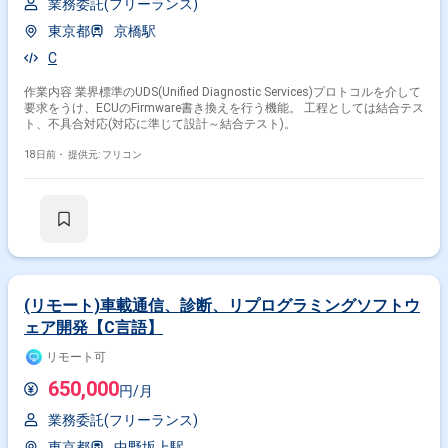
業務委託(フリーランス)
東京都
京橋駅
C
作業内容 業界標準のUDS(Unified Diagnostic Services)プロトコルを介して
要求をうけ、ECUのFirmware書き換えを行う機能。 工程としては結合テス
ト、不具合対応(対応に準じて設計～結合テスト)。
18日前・
提供元: フリコン
(リモート)車載通信、診断、リプログラミングソフトウ
ェア開発【C言語】
リモート可
650,000
円/月
業務委託(フリーランス)
東京都
中野坂上駅