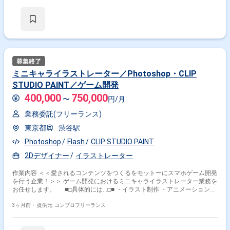
ミニキャライラストレーター／Photoshop・CLIP
STUDIO PAINT／ゲーム開発
400,000
750,000
〜
円/月
業務委託(フリーランス)
東京都
渋谷駅
Photoshop
Flash
CLIP STUDIO PAINT
2Dデザイナー
イラストレーター
作業内容 ＜＜愛されるコンテンツをつくるをモットーにスマホゲーム開発
を行う企業！＞＞ ゲーム開発におけるミニキャライラストレーター業務を
お任せします。 ■□具体的には…□■ ・イラスト制作 ・アニメーション制
作 ・ゲーム内のカット演出提案、制作 ＜こんな方におすすめです！＞
・デザインスキルを活かしたい方 ・新しい技術や表現に挑戦したい方
3ヶ月前・
提供元: コンプロフリーランス