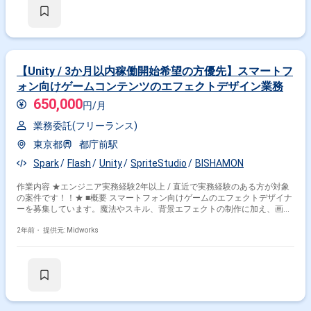
【Unity / 3か月以内稼働開始希望の方優先】スマートフ
ォン向けゲームコンテンツのエフェクトデザイン業務
650,000
円/月
業務委託(フリーランス)
東京都
都庁前駅
Spark
Flash
Unity
SpriteStudio
BISHAMON
作業内容 ★エンジニア実務経験2年以上 / 直近で実務経験のある方が対象
の案件です！！★ ■概要 スマートフォン向けゲームのエフェクトデザイナ
ーを募集しています。魔法やスキル、背景エフェクトの制作に加え、画面
演出や文字演出の制作も行います。 ■具体的な作業内容 ・魔法やスキルの
エフェクト制作 ・背景（環境）エフェクト制作 ・画面および文字演出の
2年前・
提供元: Midworks
制作