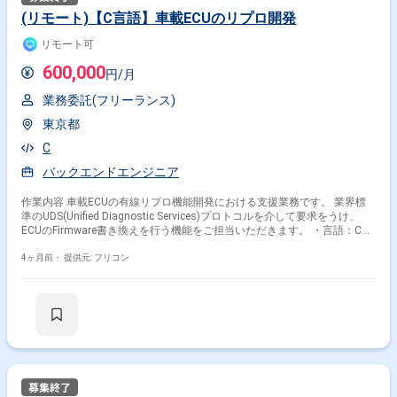
(リモート)【C言語】車載ECUのリプロ開発
リモート可
600,000
円/月
業務委託(フリーランス)
東京都
C
バックエンドエンジニア
作業内容 車載ECUの有線リプロ機能開発における支援業務です。 業界標
準のUDS(Unified Diagnostic Services)プロトコルを介して要求をうけ、
ECUのFirmware書き換えを行う機能をご担当いただきます。 ・言語：C言
語 ・環境/知識：Autosar、Flashメモリ、CAN、UDSなど
4ヶ月前・
提供元: フリコン