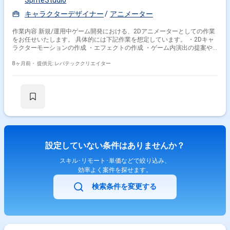
SpriteStudio
い ※複数可 【2】任意提出物 他に作品があれば【1】に追加でご掲載くだ
キャラクターデザイナー
アニメーター
さい（イラスト・風景・立体物・キャラクター等何でも結構です） 【案件
の魅力】 ベクター描写をご担当されたことがない方も、ご希望があれば
OJTが可能なポジションです。 月に数体ものキャラクターポーズを描いて
作業内容 新規/運用中ゲーム開発における、2Dアニメーターとしての作業
いただくため、デッサン力やスピード向上も望めます。 また、キャラクタ
をお任せいたします。 具体的には下記作業を想定しています。 ・2Dキャ
ーに合わせたモーションアニメも作成するため、キャラクターアニメーシ
ラクターモーションの作成 ・エフェクトの作成 ・ゲーム内演出の提案や
ョンの技術力向上も目指せる案件です。 ■活躍しているご経験例 ・美術大
作成
学卒業の方 ・アニメーターの方 など ※将来的にアニメーターやイラスト
8ヶ月前・
提供元: レバテッククリエイター
レーターを目指している方も歓迎します！
設定していない条件はありませんか？
スキル･リモート･単価などで絞り込み、
効率よく案件を探せます。
検索条件を変更する