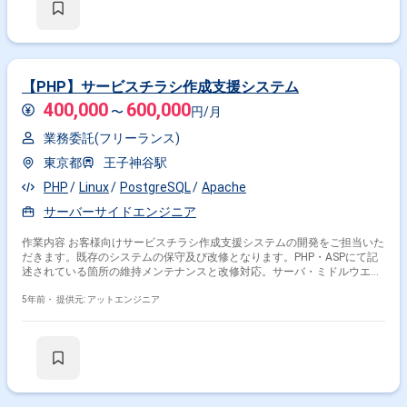
は、プロジェクトの一員として、コミュニケーションを取りながら業務を
進めて頂く予定です。また、緊急時に出社が必要となる場合がございま
す。 ------------------------------------------------------------------ 直近の参画案件の経験とご希望
に併せた案件のご紹介をさせて頂きます。 弊社は様々なプロジェクトの提
案を強みとしておりますので、お気軽にご相談頂けますと幸いです。 --------
---------------------------------------------------------- ※弊社では、法人、請負いの案件は取り扱
【PHP】サービスチラシ作成支援システム
っておりません。
400,000
600,000
〜
円/月
業務委託(フリーランス)
東京都
王子神谷駅
PHP
Linux
PostgreSQL
Apache
サーバーサイドエンジニア
作業内容 お客様向けサービスチラシ作成支援システムの開発をご担当いた
だきます。既存のシステムの保守及び改修となります。PHP・ASPにて記
述されている箇所の維持メンテナンスと改修対応。サーバ・ミドルウエア
の保守。また、サーバサイドはPHPにて開発されております。
5年前・
提供元: アットエンジニア