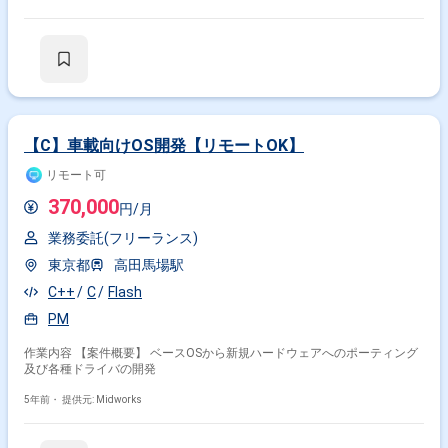
Firmware書き換え機能開発 ・次モデルの設計・実装 ・結合テスト ・不具
合調査および対応 ・既存モデルの引継ぎ作業
【C】車載向けOS開発【リモートOK】
リモート可
370,000
円/月
業務委託(フリーランス)
東京都
高田馬場駅
C++
C
Flash
PM
作業内容 【案件概要】 ベースOSから新規ハードウェアへのポーティング
及び各種ドライバの開発
5年前・
提供元: Midworks