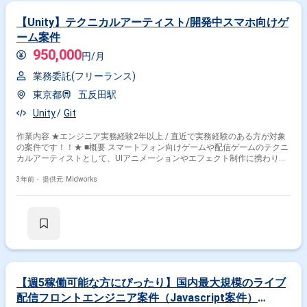
【Unity】テクニカルアーティスト/開発中スマホ向けゲ
ーム案件
950,000
円/月
業務委託(フリーランス)
東京都
五反田駅
Unity
Git
作業内容 ★エンジニア実務経験2年以上 / 直近で実務経験のある方が対象
の案件です！！★ ■概要 スマートフォン向けゲームや配信ゲームのテクニ
カルアーティストとして、UIアニメーションやエフェクト制作に携わりま
す。Unityを使用したアニメーション制作やエンジニアとの協業経験がある
方を募集しています。 ■具体的な業務内容 ・Unityを用いたUIアニメーショ
3年前・
提供元: Midworks
ンおよびエフェクト制作 ・ガチャ演出の制作およびエンジニアとの協業
・Dotweenを用いたインタラクティブアニメーション制作 ・Gitを使用し
たチームでの開発
【週5稼働可能な方にぴったり】国内最大規模のライブ
配信フロントエンジニア案件（Javascript案件）