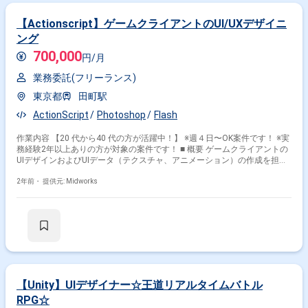
【Actionscript】ゲームクライアントのUI/UXデザイニ
ング
700,000
円/月
業務委託(フリーランス)
東京都
田町駅
ActionScript
Photoshop
Flash
作業内容 【20 代から40 代の方が活躍中！】 ※週４日〜OK案件です！ ※実
務経験2年以上ありの方が対象の案件です！ ■ 概要 ゲームクライアントの
UIデザインおよびUIデータ（テクスチャ、アニメーション）の作成を担当
します。スクリプトによるUI実装も含まれます。 ■ 具体的な業務内容 ・UI
デザインの制作 ・UIデータの作成（テクスチャ、アニメーション） ・ス
2年前・
提供元: Midworks
クリプトを使用したUI実装 勤務開始時には、プロジェクトの一員として、
コミュニケーションを取りながら業務を進めて頂く予定です。また、緊急
時に出社が必要となる場合がございます。 --------------------------------------------------------
---------- 直近の参画案件の経験とご希望に併せた案件のご紹介をさせて頂き
ます。 弊社は様々なプロジェクトの提案を強みとしておりますので、お気
軽にご相談頂けますと幸いです。 ------------------------------------------------------------------ ※
弊社では、法人、請負いの案件は取り扱っておりません。
【Unity】UIデザイナー☆王道リアルタイムバトル
RPG☆