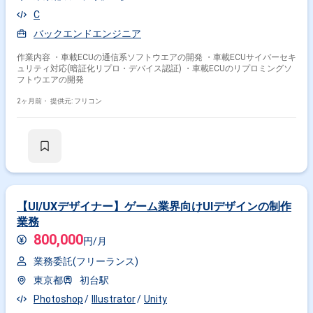
C
バックエンドエンジニア
作業内容 ・車載ECUの通信系ソフトウエアの開発 ・車載ECUサイバーセキ
ュリティ対応(暗証化リプロ・デバイス認証) ・車載ECUのリプロミングソ
フトウエアの開発
2ヶ月前・
提供元: フリコン
【UI/UXデザイナー】ゲーム業界向けUIデザインの制作
業務
800,000
円/月
業務委託(フリーランス)
東京都
初台駅
Photoshop
Illustrator
Unity