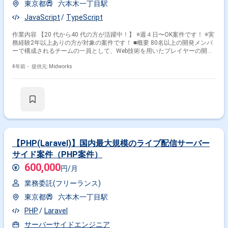
東京都
六本木一丁目駅
JavaScript
TypeScript
作業内容 【20 代から40 代の方が活躍中！】 ※週４日〜OK案件です！ ※実
務経験2年以上ありの方が対象の案件です！ ■概要 80名以上の開発メンバ
ーで構成されるチームの一員として、Web技術を用いたプレイヤーの開発
を行います。 ■具体的な作業内容 ・Web技術を使ったプレイヤー開発 ・動
画ストリーミングサービスの利用経験が求められます 勤務開始時には、プ
4年前・
提供元: Midworks
ロジェクトの一員として、コミュニケーションを取りながら業務を進めて
頂く予定です。また、緊急時に出社が必要となる場合がございます。 --------
---------------------------------------------------------- 直近の参画案件の経験とご希望に併せた
案件のご紹介をさせて頂きます。 弊社は様々なプロジェクトの提案を強み
としておりますので、お気軽にご相談頂けますと幸いです。 ------------------------
------------------------------------------ ※弊社では、法人、請負いの案件は取り扱っており
ません。
【PHP(Laravel)】国内最大規模のライブ配信サーバー
サイド案件（PHP案件）
600,000
円/月
業務委託(フリーランス)
東京都
六本木一丁目駅
PHP
Laravel
サーバーサイドエンジニア