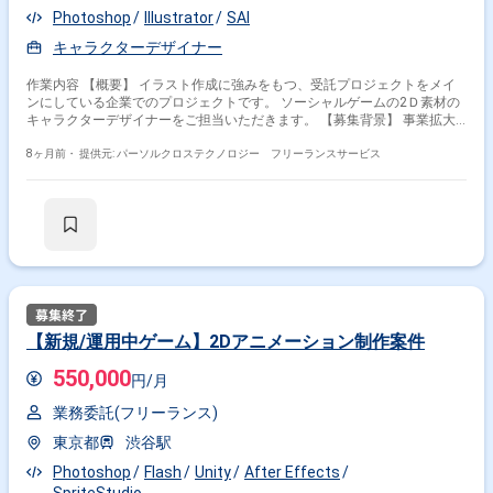
Photoshop
Illustrator
SAI
キャラクターデザイナー
作業内容 【概要】 イラスト作成に強みをもつ、受託プロジェクトをメイ
ンにしている企業でのプロジェクトです。 ソーシャルゲームの2Ｄ素材の
キャラクターデザイナーをご担当いただきます。 【募集背景】 事業拡大
に伴い、組織強化を図るための募集となります。 【プロジェクト詳細】 ■
クライアント企業について 時代のニーズに合わせたゲームコンテンツを作
8ヶ月前・
提供元: パーソルクロステクノロジー フリーランスサービス
成しています。 新規事業として、ドローン事業や生成AI導入なども手掛け
ています。 ■担当サービス 人気少年漫画の2Dキャラクターを扱っていただ
きます。 人物キャラクターがメインとなります。 ■業務内容 IPソーシャル
ゲーム制作において、キャラクターイラスト制作をお任せいたします。 担
当していただく予定の作品は人気少年漫画のキャラクターたちです。 ※
複数案件が走っているので、タイミングによって担当頂くプロジェクトが
変わります。 【詳細業務】 ■ベクターデータ（パスなどの線画で描いたも
の）で描くデザイン業務 ：10割 ・ベクターデータでの作業はIllustratorソ
フトがメジャーですが、実作業ではFlashで描画 -制作方法：設定集、コ
ミックやアニメを参考にしながら、 ゲームに合わせたポー
【新規/運用中ゲーム】2Dアニメーション制作案件
ジングやアングルでキャラクターを一から制作していきます。 ※ベクター
データ… Illustratorソフトなどで描くパス（座標を用いた線画）を使用し
550,000
円/月
た描画手法。 ※Illustratorとの差はほぼありません。Flashの使い方はOJT
も可能。 ※ベクター描画をやったことが無い方でも志望していただけるな
業務委託(フリーランス)
らば、OJTも可能。 【リモート勤務について】 本案件ではフルリモート
勤務が可能です。 ※地方在住の方からのエントリーも大歓迎です！ 【ポー
東京都
渋谷駅
トフォリオについて】 本案件ではエントリー時に以下ポートフォリオリオ
Photoshop
Flash
Unity
After Effects
をご提出いただきます。 【1】ポートフォリオ作品（提出必須） (a)8頭身
キャラの作品、もしくは(b)人物デッサンの作品を、1点以上ご掲載くださ