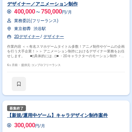
デザイナー／アニメーション制作
400,000
750,000
〜
円/月
業務委託(フリーランス)
東京都
渋谷駅
2Dデザイナー
デザイナー
作業内容 ＜＜有名スマホゲームタイトル多数！アニメ制作やゲームの企画
を行う大手企業！＞＞ アニメーション制作におけるデザイナー業務をお任
せします。 ■□具体的には…□■ ・2Dキャラクターのモーション制作 ・
2Dエフェクトの制作 ・ゲーム内演出の作成、提案 ＜こんな方におすす
めです！＞ ・デザインスキルを活かしたい方 ・新しい技術や表現に挑戦
6ヶ月前・
提供元: コンプロフリーランス
したい方
【新規/運用中ゲーム】キャラデザイン制作案件
300,000
円/月