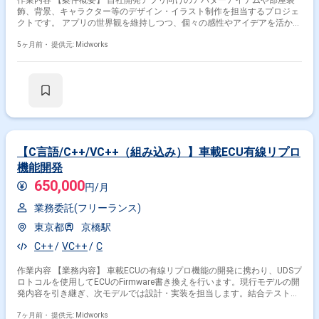
作業内容 【案件概要】 自社開発アプリ向けのアバターアイテムや部屋装
飾、背景、キャラクター等のデザイン・イラスト制作を担当するプロジェ
クトです。 アプリの世界観を維持しつつ、個々の感性やアイデアを活かし
た制作が求められます。 テーマ企画やアイテムラインナップへの参加、将
来的なディレクター業務へのキャリアアップも可能です。 ユーザーに感動
5ヶ月前・
提供元: Midworks
を与えるデザイン・イラスト制作を目指す方に適した案件です。 【作業内
容】 ・Adobe Photoshopを用いたアバター着せ替えアイテムのデザイン・
イラスト制作 ・部屋装飾アイテムのデザイン・イラスト制作 ・アプリ背
景のデザイン・イラスト制作 ・登場キャラクターのデザイン・イラスト制
作 ・テーマ企画やアイテムラインナップの企画・立案への参加
【C言語/C++/VC++（組み込み）】車載ECU有線リプロ
機能開発
650,000
円/月
業務委託(フリーランス)
東京都
京橋駅
C++
VC++
C
作業内容 【業務内容】 車載ECUの有線リプロ機能の開発に携わり、UDSプ
ロトコルを使用してECUのFirmware書き換えを行います。現行モデルの開
発内容を引き継ぎ、次モデルでは設計・実装を担当します。結合テストや
不具合対応も行い、組み込み開発の経験を活かして車載ソフトウェアの開
発を進めます。 【作業内容】 ・UDSプロトコルを使用したECUの
7ヶ月前・
提供元: Midworks