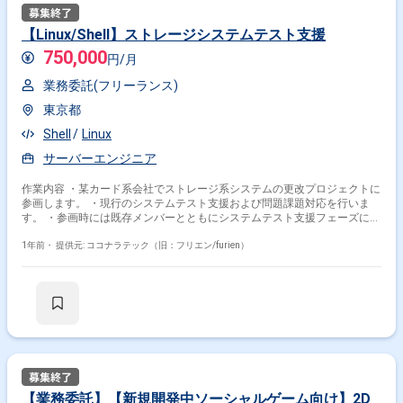
【Linux/Shell】ストレージシステムテスト支援
750,000
円/月
業務委託(フリーランス)
東京都
Shell
Linux
サーバーエンジニア
作業内容 ・某カード系会社でストレージ系システムの更改プロジェクトに
参画します。 ・現行のシステムテスト支援および問題課題対応を行いま
す。 ・参画時には既存メンバーとともにシステムテスト支援フェーズにい
ます。 ・システムはFlash記憶媒体への更改が中心です。 ・自発的に行動
し、問題解決に取り組むことを期待されています。
1年前・
提供元: ココナラテック（旧：フリエン/furien）
【業務委託】【新規開発中ソーシャルゲーム向け】2D