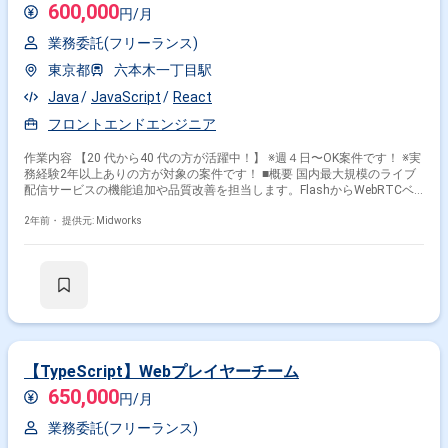
【JavaScript(React)】
600,000
円/月
業務委託(フリーランス)
東京都
六本木一丁目駅
Java
JavaScript
React
フロントエンドエンジニア
作業内容 【20 代から40 代の方が活躍中！】 ※週４日〜OK案件です！ ※実
務経験2年以上ありの方が対象の案件です！ ■概要 国内最大規模のライブ
配信サービスの機能追加や品質改善を担当します。FlashからWebRTCベ
ースにフルリプレイスしたシステムの改善を行い、ReactおよびReduxを
使用したフロントエンド開発が中心です。チームでの開発経験を活かして
2年前・
提供元: Midworks
プロジェクトに貢献します。 ■具体的な業務内容 ・ReactおよびReduxを
使用したフロントエンド開発 ・WebRTCベースのライブ配信機能の改善
・JavaScript（ES2015）を用いたWeb開発 ・CIツール（CircleCI）を使っ
た自動化プロセスの管理 勤務開始時には、プロジェクトの一員として、コ
ミュニケーションを取りながら業務を進めて頂く予定です。また、緊急時
に出社が必要となる場合がございます。 ------------------------------------------------------------
------ 直近の参画案件の経験とご希望に併せた案件のご紹介をさせて頂きま
す。 弊社は様々なプロジェクトの提案を強みとしておりますので、お気軽
にご相談頂けますと幸いです。 ------------------------------------------------------------------ ※弊
【TypeScript】Webプレイヤーチーム
社では、法人、請負いの案件は取り扱っておりません。
650,000
円/月
業務委託(フリーランス)