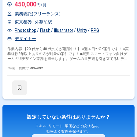
450,000
円/月
業務委託(フリーランス)
東京都
外苑前駅
Photoshop
Flash
Illustrator
Unity
RPG
デザイナー
作業内容 【20 代から40 代の方が活躍中！】 ※週４日〜OK案件です！ ※実
務経験2年以上ありの方が対象の案件です！ ■概要 スマートフォン向けゲ
ームのUIデザイン業務を担当します。ゲームの世界観を引き立てるUIデザ
インを制作し、ユーザー体験を向上させます。 ■具体的な作業内容 ・UIデ
ザインおよびレイアウト制作 ・2Dパーツ（訴求画像、バナー、アイコン
2年前・
提供元: Midworks
など）の制作 勤務開始時には、プロジェクトの一員として、コミュニケー
ションを取りながら業務を進めて頂く予定です。また、緊急時に出社が必
要となる場合がございます。 ------------------------------------------------------------------ 直近の
参画案件の経験とご希望に併せた案件のご紹介をさせて頂きます。 弊社は
様々なプロジェクトの提案を強みとしておりますので、お気軽にご相談頂
けますと幸いです。 ------------------------------------------------------------------ ※弊社では、法
人、請負いの案件は取り扱っておりません。
設定していない条件はありませんか？
スキル･リモート･単価などで絞り込み、
効率よく案件を探せます。