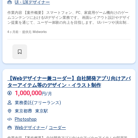
UI・UXデザイナー
作業内容 【案件概要】 スマートフォン、PC、家庭用ゲーム機向けのゲー
ムコンテンツにおけるUIデザイン業務です。 画面レイアウト設計やデザイ
ン提案を通じて、ユーザー体験の向上を目指します。 UIパーツや演出制作
など、ゲームの世界観に沿ったデザイン業務を担当します。 プロジェクト
メンバーと連携しながら、魅力的な画面設計と表現を実現します。 【作業
4ヶ月前・
提供元: Midworks
内容】 ・画面レイアウトの制作 ・デザインテイストの提案 ・UIパーツの
制作 ・画面演出の制作 ・デザイン改善および調整
【Webデザイナー兼コーダー】自社開発アプリ向けアバ
ターアイテム等のデザイン・イラスト制作
1,000,000
円/月
業務委託(フリーランス)
東京都
東京駅
Photoshop
Webデザイナー
コーダー