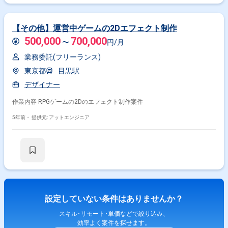
設定 ・MySQL、PostgreSQL、Oracleを使用したデータベース管理 勤務開
始時には、プロジェクトの一員として、コミュニケーションを取りながら
業務を進めて頂く予定です。また、緊急時に出社が必要となる場合がござ
います。 ------------------------------------------------------------------ 直近の参画案件の経験とご
【その他】運営中ゲームの2Dエフェクト制作
希望に併せた案件のご紹介をさせて頂きます。 弊社は様々なプロジェクト
500,000
700,000
の提案を強みとしておりますので、お気軽にご相談頂けますと幸いです。
〜
円/月
------------------------------------------------------------------ ※弊社では、法人、請負いの案件は取
業務委託(フリーランス)
り扱っておりません。
東京都
目黒駅
デザイナー
作業内容 RPGゲームの2Dのエフェクト制作案件
5年前・
提供元: アットエンジニア
設定していない条件はありませんか？
スキル･リモート･単価などで絞り込み、
効率よく案件を探せます。