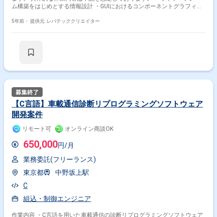
ム構築をはじめとする情報設計 ・GUIにおけるコンポーネントグラフィッ
ク作成 ・Skilliconをはじめとするアセット系のグラフィック作成
5年前・
提供元: レバテッククリエイター
【C言語】車載通信診断リプログラミングソフトウェア
開発案件
リモート可
オンライン商談OK
掛け合わせ条件で絞り込む
650,000
円/月
特徴で絞り込む
業務委託(フリーランス)
東京都
中野坂上駅
Flash × 在宅・リモート
C
組込・制御エンジニア
その他の条件で検索する
作業内容 ・C言語を用いた車載通信の診断リプログラミングソフトウェア