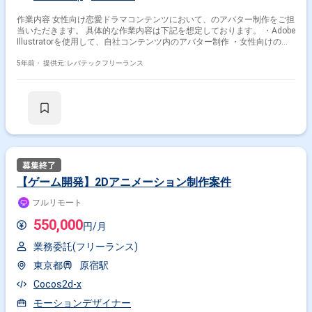
作業内容 女性向け恋愛ドラマコンテンツにおいて、のアバター制作をご担
当いただきます。 具体的な作業内容は下記を想定しております。 ・Adobe
Illustratorを使用して、自社コンテンツ内のアバター制作 ・女性向けのド
レスや背景、家具や小物などの制作
5年前・
提供元: レバテックフリーランス
【ゲーム開発】2Dアニメーション制作案件
フルリモート
550,000
円/月
業務委託(フリーランス)
東京都
原宿駅
Cocos2d-x
モーションデザイナー