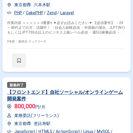
東京都
六本木駅
PHP
CakePHP
Zend
Laravel
作業内容 ＝＝＝＝＝ ※重要※ ▼必ずお読みください▼ 【必須要件】 ・20
～40代までの方、活躍中！ ・社会人経験必須 ・外国籍の場合、JLPT(N1)
もしくはJPT700点以上のビジネス上級レベル必須 ・週5日稼働必須 ・エ
ンジニア実務経験3年以上必須 ＝＝＝＝＝ ・配信基盤をFlashから
WebRTCベースにフルリプレイスしたばかりのサービスですが、まだまだ
3年前・
提供元: テックリーチ
改善しなければならないことが多数御座います。 ・24h365日稼働してい
るサービスにメンバーと協力してアイデアを出し合いながら機能追加や品
質改善などの開発を行い、さらなる事業の拡大を目指します。 【参画のメ
リット】 ・現場の売上を支える、巨大なサービスの開発経験ができます
・WebRTCを利用したライブ配信サービスの視聴、配信機能の設計、開発
ができます ・スクラム開発を通して、自身の大きな成長が見込めます ・1
週間単位で開発の振り返りを行い、常に改善に取り組んでいく、スピード
感あふれるチームです。
【フロントエンド】自社ソーシャル/オンラインゲーム
開発案件
800,000
円/月
業務委託(フリーランス)
東京都
恵比寿駅
JavaScript
HTML5
ActionScript
Linux
MySQL