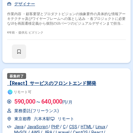
デザイナー
作業内容 ・顧客要望とプロダクトビジョンの抽象要件の具体的な情報アー
キテクチャ及びワイヤーフレームへの落とし込み ・各プロジェクトに必要
なUIを画面遷移定義から個別のUIパーツのビジュアルデザインまで担当す
る ・複数のプロジェクトや画面にて必要なUI部品例、実装容易性を考慮し
つつ使えるようにしたデザインシステムの構築・運用・メンテナンス ・ビ
4年前・
提供元: ビズリンク
ジネスユーザ、エンドユーザ両者からのフィードバックに基づいた既存デ
ザインの継続的磨き込み ・シニアデザイナーと連携し、お互いの成果物の
相互レビュー ・プロダクトグループ外の社内ドキュメントのガイドライン
整備
【React】サービスのフロントエンド開発
リモート可
590,000
640,000
〜
円/月
業務委託(フリーランス)
東京都
六本木駅
リモート
Java
JavaScript
PHP
C
CSS
HTML
Linux
MySQL
AWS
JIRA
Laravel
CentOS
React