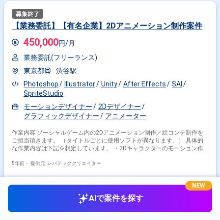
【業務委託】【有名企業】2Dアニメーション制作案件
450,000
円/月
業務委託(フリーランス)
東京都
渋谷駅
Photoshop
Illustrator
Unity
After Effects
SAI
SpriteStudio
モーションデザイナー
2Dデザイナー
グラフィックデザイナー
アニメーター
作業内容 ソーシャルゲーム内の2Dアニメーション制作／絵コンテ制作を
ご担当頂きます。 （タイトルごとに使用ソフトが異なります。） 具体的
な作業内容は下記を想定しています。 ・2Dキャラクターのモーション作
成 ・2Dエフェクトの作成 ・ゲーム内演出の作成/提案
5年前・
提供元: レバテッククリエイター
NEW
AIで案件を探す