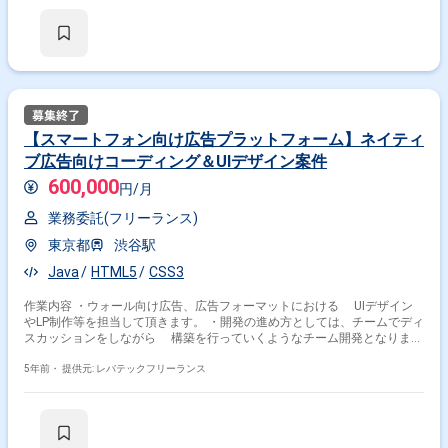
【スマートフォン向け広告プラットフォーム】ネイティ
ブ広告向けコーディング＆UIデザイン案件
600,000
円/月
業務委託(フリーランス)
東京都
渋谷駅
Java
HTML5
CSS3
作業内容 ・ウォール向け広告、広告フォーマットにおける UIデザイン
やLP制作等を担当して頂きます。 ・開発の進め方としては、チームでディ
スカッションをしながら 構築を行っていくようなチーム開発となりま
す。 ・アドテクノロジーにまつわる様々な開発プロジェクトがありますの
5年前・
で、 適正とご希望を考慮した上で参画チームを決定いたします。
提供元: レバテックフリーランス