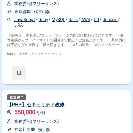
業務委託(フリーランス)
東京都
代官山駅
JavaScript
Ruby
MySQL
Rails
AWS
Git
Jenkins
JIRA
作業内容 ・家具系ECプラットフォームの開発に携わって頂きます。 ・要
件定義からサーバーサイドの開発まで幅広くご担当頂きます。 ・具体的に
は下記などの業務をご担当頂きます。 ‐APIの開発 ‐Webアプリケーシ
ョンの開発 ‐テナント向け管理ツールの開発
5年前・
提供元: レバテックフリーランス
【PHP】セキュリティ改修
550,000
円/月
業務委託(フリーランス)
神奈川県
横浜駅