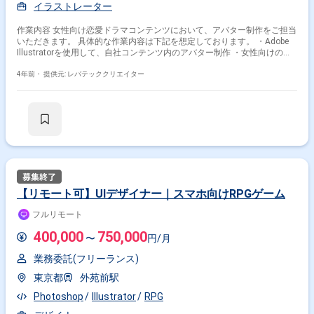
イラストレーター
作業内容 女性向け恋愛ドラマコンテンツにおいて、アバター制作をご担当
いただきます。 具体的な作業内容は下記を想定しております。 ・Adobe
Illustratorを使用して、自社コンテンツ内のアバター制作 ・女性向けのド
レスや背景、家具や小物などの制作
4年前・
提供元: レバテッククリエイター
【リモート可】UIデザイナー｜スマホ向けRPGゲーム
フルリモート
400,000
750,000
〜
円/月
業務委託(フリーランス)
東京都
外苑前駅
Photoshop
Illustrator
RPG