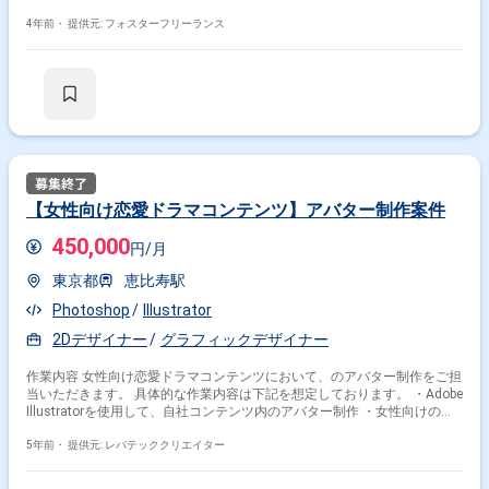
4年前・
提供元: フォスターフリーランス
【女性向け恋愛ドラマコンテンツ】アバター制作案件
450,000
円/月
東京都
恵比寿駅
Photoshop
Illustrator
2Dデザイナー
グラフィックデザイナー
作業内容 女性向け恋愛ドラマコンテンツにおいて、のアバター制作をご担
当いただきます。 具体的な作業内容は下記を想定しております。 ・Adobe
Illustratorを使用して、自社コンテンツ内のアバター制作 ・女性向けのド
レスや背景、家具や小物などの制作
5年前・
提供元: レバテッククリエイター