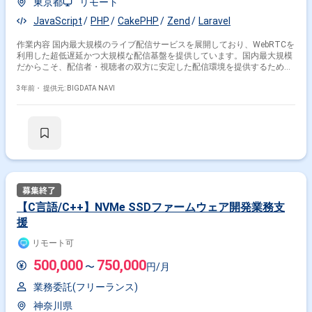
東京都
リモート
JavaScript
PHP
CakePHP
Zend
Laravel
作業内容 国内最大規模のライブ配信サービスを展開しており、WebRTCを
利用した超低遅延かつ大規模な配信基盤を提供しています。国内最大規模
だからこそ、配信者・視聴者の双方に安定した配信環境を提供するために
あらゆる新しい技術を取り入れているので、非常に幅広い技術を経験でき
る事業部です。 配信基盤をFlashからWebRTCベースにフルリプレイスし
3年前・
提供元: BIGDATA NAVI
たばかりのサービスですが、まだまだ改善しなければならないことが沢山
あります。24h365日稼働しているサービスにメンバーと協力してアイデ
アを出し合いながら機能追加や品質改善などの開発を行い、さらなる事業
の拡大を目指します。
【C言語/C++】NVMe SSDファームウェア開発業務支
援
リモート可
500,000
750,000
〜
円/月
業務委託(フリーランス)
神奈川県