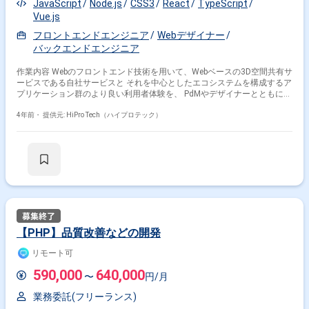
JavaScript
Node.js
CSS3
React
TypeScript
Vue.js
フロントエンドエンジニア
Webデザイナー
バックエンドエンジニア
作業内容 Webのフロントエンド技術を用いて、Webベースの3D空間共有サ
ービスである自社サービスと それを中心としたエコシステムを構成するア
プリケーション群のより良い利用者体験を、 PdMやデザイナーとともに考
え出し迅速な仮説検証を繰り返し、プロダクトに実現させることをお願い
します。 弊社が提供するサービスは多くの利用者にとって今までになかっ
4年前・
提供元: HiPro Tech（ハイプロテック）
たツール体験です。 そんな新しいツールを日々の業務における頼れる道具
として使ってもらうために 分かりやすさや使いやすさを徹底的に追求し、
UI実装に落とし込むことができる仲間を求めています。
【PHP】品質改善などの開発
リモート可
590,000
640,000
〜
円/月
業務委託(フリーランス)