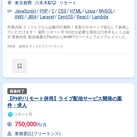
東京都
六本木駅
リモート
JavaScript
PHP
C
CSS
HTML
Linux
MySQL
AWS
JIRA
Laravel
CentOS
React
Lambda
作業内容 テックビズなら記帳代行無料！充実のサポートで安心して参画し
ていただけます！ 場所:リモート可 ※出社が必要な場合は六本木もしくは金
沢 業務内容: 配信基盤をFlashからWebRTCベースにフルリプレイスしたば
かりのサービスですが、 まだまだ改善点が沢山あります。 24h365日稼働
しているサービスにメンバーと協力してアイデアを出し合いながら機能追
4年前・
提供元: テックビズフリーランス
加や 品質改善などの開発を行い、さらなる事業の拡大を目指します。 開
発環境 OS:Linux(CentOS) ミドルウェア:MySQL 開発言
語:PHP,HTML/CSS,JavaScript,TypeSctipt PHPFW:Laravel
JSFW:React,Redux,Jest バージョン管理:GithubEnterprise CIツー
ル:CircleCI 開発マシン:Mac 管理ツール:JIRA、Confluence チャットツー
ル:Slack エディタ、IDE:任意(VSCode、PHPStormを使っている方が多いで
す) 工程:基本設計~ 求める人材: ・定量的/科学的に事業の課題を分析、理
解できる ・自ら施策を提案し、合理的に推進できる ・公開された場を活
用した発信ができる ・ノウハウや悩みをオープンに相談・解決する ・新
技術の学習、試験的な運用/挑戦 ・新たな事業モデルへのキャッチアップ
【PHP/リモート併用】ライブ配信サービス開発の案
など 備考: ・清算140-180h ※週5日〜OKの案件です！
件・求人
リモート可
750,000
円/月
業務委託(フリーランス)