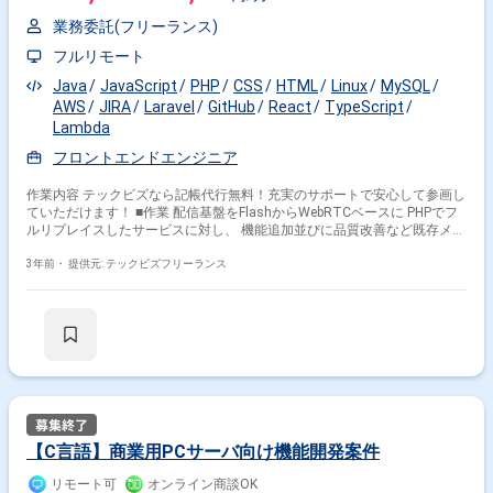
業務委託(フリーランス)
フルリモート
Java
JavaScript
PHP
CSS
HTML
Linux
MySQL
AWS
JIRA
Laravel
GitHub
React
TypeScript
Lambda
フロントエンドエンジニア
作業内容 テックビズなら記帳代行無料！充実のサポートで安心して参画し
ていただけます！ ■作業 配信基盤をFlashからWebRTCベースに PHPでフ
ルリプレイスしたサービスに対し、 機能追加並びに品質改善など既存メン
バーと一緒にご担当頂きます。 担当工程は以下となります。 基本設計～
保守改修 【開発環境】 OS:Linux ミドルウェア：MySQL 開発言語：PHP,
3年前・
提供元: テックビズフリーランス
HTML/CSS, JavaScript, TypeScript PHP FW：Laravel JS FW: React, Redux,
Jest バージョン管理：Github Enterprise CIツール：CircleCI 開発マシン：
Mac 管理ツール：JIRA, Confluence チャットツール：Slack ■作業場所：基
本フルリモート(MTG等出社お願いする場合があります) ■作業時間：10:00
～19:00(コアタイム11:00-17:00) ■精算条件：140～180h ■面談回数：1
回（WEB） ※週5日〜OKの案件です！ ※実務経験1年以上お持ちの方が対象
の案件です！
【C言語】商業用PCサーバ向け機能開発案件
リモート可
オンライン商談OK