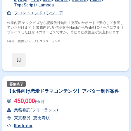
TypeScript
Lambda
フロントエンドエンジニア
作業内容 テックビズなら記帳代行無料！充実のサポートで安心して参画し
ていただけます！ 業務内容: 配信基盤をFlashからWebRTCベースにフルリ
プレイスしたばかりのサービスですが、まだまだ改善点が沢山あります。
24h365日稼働しているサービスにメンバーと協力してアイデアを出し合
いながら機能追加や品質改善などの開発を行い、さらなる事業の拡大を目
4年前・
提供元: テックビズフリーランス
指します。 開発環境 OS:Linux(CentOS) ミドルウェア:MySQL 開発言
語:PHP,HTML/CSS,JavaScript,TypeSctipt PHPFW:Laravel
JSFW:React,Redux,Jest バージョン管理:GithubEnterprise CIツー
ル:CircleCI 開発マシン:Mac 管理ツール:JIRA、Confluence チャットツー
ル:Slack エディタ、IDE:任意(VSCode、PHPStormを使っている方が多いで
す) 工程:基本設計~ 求める人材: ・定量的/科学的に事業の課題を分析、理
解できる ・自ら施策を提案し、合理的に推進できる ・公開された場を活
用した発信ができる ・ノウハウや悩みをオープンに相談・解決する ・新
技術の学習、試験的な運用/挑戦 ・新たな事業モデルへのキャッチアップ
など 備考: ・清算140-180h ・場所:リモート可 ※出社が必要な場合は六本
【女性向け恋愛ドラマコンテンツ】アバター制作案件
木もしくは金沢 ※週5日〜OKの案件です！
450,000
円/月
業務委託(フリーランス)
東京都
恵比寿駅
Illustrator