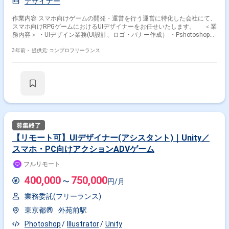
デザイナー
作業内容 スマホ向けゲームの開発・運営を行う運営に特化した会社にて、
スマホ向けRPGゲームにおけるUIデザイナーをお任せいたします。 ＜業
務内容＞ ・UIデザイン業務(UI設計、ロゴ・バナー作成） ・Pshotoshopや
illustratorを用いたガチャ／イベント関連の画像作成（バナーなど） ・ス
ケジュール管理 ・その他UIデザインの関連業務 ＜環境＞
3年前・
提供元: コンプロフリーランス
Pshotoshop、illustrator ゲームが好きで情熱をもって取り組み、一定
の品質を保ち、スピード重視で業務に取り組むことができる方にオススメ
です。 ＜ゲーム系フリーランサーを手厚くサポートします＞ ・ゲーム
業界特化型のため、大手ゲーム会社の案件や、様々な職種（エンジニア、
2D/3Dデザイナー、企画など）の豊富な案件がございます ・在宅勤務、フ
ルリモート可能な案件やフレックスタイム制の案件も多数ございますの
で、ご希望をお聞かせください ・コンフィデンス・プロが参画前のご契約
～参画後までしっかりとサポートいたします
【リモート可】UIデザイナー(アシスタント)｜Unity／
スマホ・PC向けアクションADVゲーム
フルリモート
400,000
750,000
〜
円/月
業務委託(フリーランス)
東京都
外苑前駅
Photoshop
Illustrator
Unity