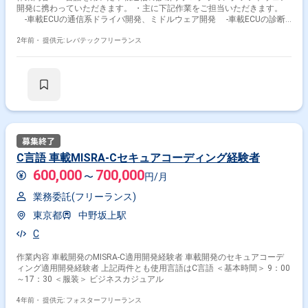
その他開発言語・スキルから探す
開発に携わっていただきます。 ・主に下記作業をご担当いただきます。
-車載ECUの通信系ドライバ開発、ミドルウェア開発 -車載ECUの診断
Photoshop
Illustrator
Unity
SpriteStudio
およびリプログラミングに関連するドライバ開発、ミドルウェア開発
2年前・
提供元: レバテックフリーランス
JavaScript
After Effects
ActionScript
PHP
HTML
CSS
その他の職種から探す
2Dデザイナー
アニメーター
グラフィックデザイナー
サーバーサイドエンジニア
フロントエンドエンジニア
C言語 車載MISRA-Cセキュアコーディング経験者
600,000
700,000
〜
円/月
業務委託(フリーランス)
東京都
中野坂上駅
C
作業内容 車載開発のMISRA-C適用開発経験者 車載開発のセキュアコーデ
ィング適用開発経験者 上記両件とも使用言語はC言語 ＜基本時間＞ 9：00
～17：30 ＜服装＞ ビジネスカジュアル
4年前・
提供元: フォスターフリーランス