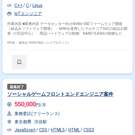
C++
C
Linux
IoTエンジニア
作業内容 ■業務内容 データセンター向けNVMe SSDファームウェア開発
（組込みソフトウェア開発） ・ARMを使用したマルチコアSoCの組込み開
発（C言語中心） ・周辺ハードウェアの制御、NAND FLASHの制御などの
低レイヤの機能開発 ・ガーベージコレクションを始め、上位レイヤの機能
開発 ・開発TAT向上のためのツール開発・自動化環境構築 ■特徴 ・安
4年前・
提供元: HiPro Tech（ハイプロテック）
定・高スループット、低レイテンシ(高IOPS)を実現するための設計・実装
に携われる ・技術的な好奇心の強い仲間と開発をともにすることで、自身
のスキルアップも図れる ・数十名規模の大規模開発の中でリーダーシップ
を発揮して業務を推進していくことができる ・PCI Expressを含め、今後
数年先の最新の技術に触れていくことができる ・大規模開発のチームビル
ディングなどのエンジニアリングマネージャーからリードエンジニアまで
幅広いキャリアパスがある
ソーシャルゲームフロントエンドエンジニア案件
550,000
円/月
業務委託(フリーランス)
東京都
渋谷駅
JavaScript
CSS
HTML5
HTML
CSS3