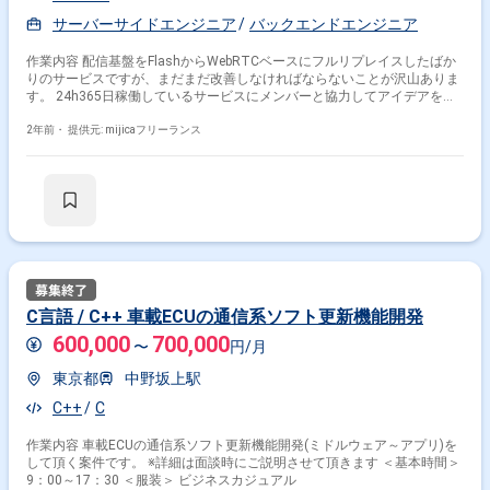
サーバーサイドエンジニア
バックエンドエンジニア
作業内容 配信基盤をFlashからWebRTCベースにフルリプレイスしたばか
りのサービスですが、まだまだ改善しなければならないことが沢山ありま
す。 24h365日稼働しているサービスにメンバーと協力してアイデアを出
し合いながら機能追加や品質改善などの開発を行い、さらなる事業の拡大
を目指します。 【参画のメリット】 ・巨大なサービスの開発経験ができ
2年前・
提供元: mijicaフリーランス
ます ・WebRTCを利用したライブ配信サービスの視聴、配信機能の設計、
開発ができます ・スクラム開発を通して、自身の大きな成長が見込めます
・1週間単位で開発の振り返りを行い、常に改善に取り組んでいく、スピ
ード感あふれるチームです
C言語 / C++ 車載ECUの通信系ソフト更新機能開発
600,000
700,000
〜
円/月
東京都
中野坂上駅
C++
C
作業内容 車載ECUの通信系ソフト更新機能開発(ミドルウェア～アプリ)を
して頂く案件です。 ※詳細は面談時にご説明させて頂きます ＜基本時間＞
9：00～17：30 ＜服装＞ ビジネスカジュアル