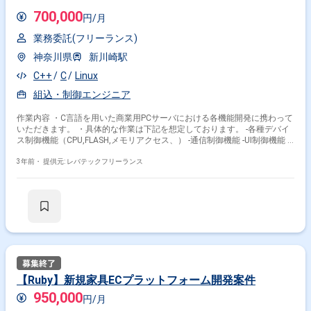
700,000
円/月
業務委託(フリーランス)
神奈川県
新川崎駅
C++
C
Linux
組込・制御エンジニア
作業内容 ・C言語を用いた商業用PCサーバにおける各機能開発に携わって
いただきます。 ・具体的な作業は下記を想定しております。 -各種デバイ
ス制御機能（CPU,FLASH,メモリアクセス、） -通信制御機能 -UI制御機能 -
サーバシステム制御機能 -LOG機能 ・下記3ポジションでの募集になります
ので、 ご経験やご希望に応じて割り振りを行う想定です。 -ファーム精
3年前・
提供元: レバテックフリーランス
査の増強(IT～ST) -開発保守(BD～IT) -新規コンポーネントサポートに向け
た開発(RS～IT)
【Ruby】新規家具ECプラットフォーム開発案件
950,000
円/月