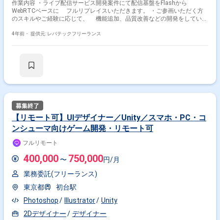
作業内容 ・ライブ配信サービス開発案件にて配信基盤をFlashから
WebRTCベースに フルリプレイスいただきます。 ・ご参画いただく方
のスキルやご経験に応じて、 機能追加、品質改善などの開発をしていた
だきます。 ・スクラム開発を通じて、1週間単位で開発の振り返りを行い
改善に努めていただきます。
4年前・
提供元: レバテックフリーランス
【リモート可】UIデザイナー／Unity／スマホ・PC・コ
ンシューマ向けゲーム開発・リモート可
フルリモート
400,000
750,000
〜
円/月
業務委託(フリーランス)
東京都
初台駅
Photoshop
Illustrator
Unity
2Dデザイナー
デザイナー