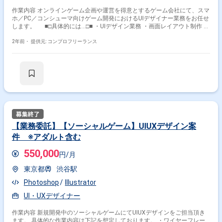
作業内容 オンラインゲーム企画や運営を得意とするゲーム会社にて、スマ
ホ／PC／コンシューマ向けゲーム開発におけるUIデザイナー業務をお任せ
します。 ■□具体的には…□■ ・UIデザイン業務 ・画面レイアウト制作 ・
デザインテイスト提案 ・UIパーツの制作、実装 ・画面演出制作 ＜こん
な方におすすめです！＞ ・幅広いジャンルのたくさんのゲームに触れてい
2年前・
提供元: コンプロフリーランス
る方 ・ゲーム／エンタメコンテンツに対する強い興味関心をお持ちで、最
新情報のキャッチアップをされている方 ＜ゲーム系フリーランサーを
手厚くサポートします＞ ・ゲーム業界特化型のため、大手ゲーム会社の案
件や、様々な職種（エンジニア、2D/3Dデザイナー、企画など）の豊富な
案件がございます ・在宅勤務、フルリモート可能な案件やフレックスタイ
ム制の案件も多数ございますので、ご希望をお聞かせください ・コンフィ
デンス・プロが参画前のご契約～参画後までしっかりとサポートいたしま
す
【業務委託】【ソーシャルゲーム】UIUXデザイン案
件 ※アダルト含む
550,000
円/月
東京都
渋谷駅
Photoshop
Illustrator
UI・UXデザイナー
作業内容 新規開発中のソーシャルゲームにてUIUXデザインをご担当頂き
ます。 具体的な作業内容は下記を想定しております。 ・ワイヤーフレー