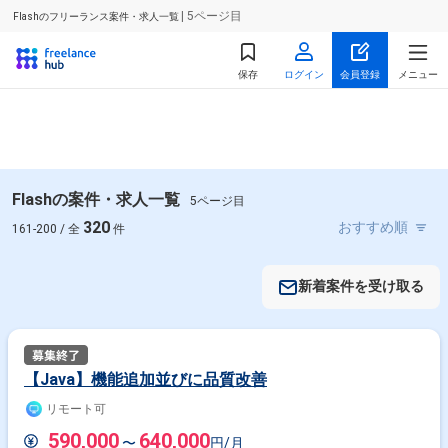
| 5ページ目
Flashのフリーランス案件・求人一覧
保存
ログイン
会員登録
メニュー
Flashの案件・求人一覧
5ページ目
320
161-200 / 全
件
新着案件を受け取る
【Java】機能追加並びに品質改善
リモート可
590,000
640,000
〜
円/月