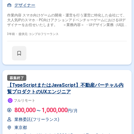
デザイナー
作業内容 スマホ向けゲームの開発・運営を行う運営に特化した会社にて、
大人気IPのスマホ・PC向けアクションアドベンチャーゲームにおけるUIデ
ザイナーをお任せいたします。 ＜業務内容＞ ・UIデザイン業務（UI設
計、ゲームエフェクト作成、アイコン作成等） ・ゲーム内のエフェクト作
成、アイコン画像等の素材作成・実装作業 ・タイトルの世界観にあうUIデ
3年前・
提供元: コンプロフリーランス
ザイン、レイアウト制作 ・ガチャ、イベント内のバナー、ロゴデザイン制
作 一定の品質を保ちながら、スピード重視で業務に取り組むことがで
きる方や、業務経験や趣向におけるジャンルに偏りが無い方が活躍いただ
ける環境です。 ＜ゲーム系フリーランサーを手厚くサポートします＞
・ゲーム業界特化型のため、大手ゲーム会社の案件や、様々な職種（エン
ジニア、2D/3Dデザイナー、企画など）の豊富な案件がございます ・在宅
勤務、フルリモート可能な案件やフレックスタイム制の案件も多数ござい
ますので、ご希望をお聞かせください ・コンフィデンス・プロが参画前の
ご契約～参画後までしっかりとサポートいたします
【TypeScriptまたはJavaScript】不動産バーチャル内
覧プロダクトのUXエンジニア
フルリモート
800,000
1,000,000
〜
円/月
業務委託(フリーランス)
東京都