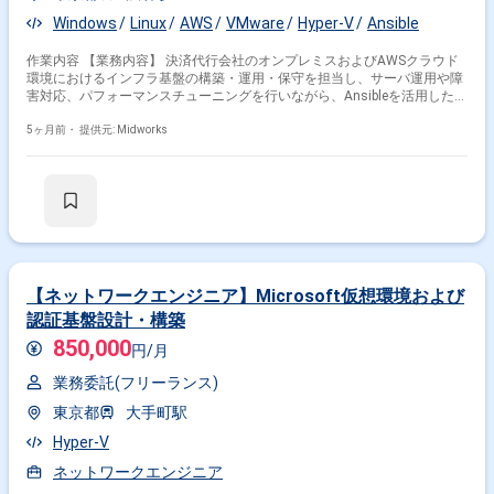
Windows
Linux
AWS
VMware
Hyper-V
Ansible
作業内容 【業務内容】 決済代行会社のオンプレミスおよびAWSクラウド
環境におけるインフラ基盤の構築・運用・保守を担当し、サーバ運用や障
害対応、パフォーマンスチューニングを行いながら、Ansibleを活用した自
動化や安定稼働、将来的な拡張に向けたインフラ整備を推進します。 【作
業内容】 ・Linux、Windowsサーバの監視、メンテナンス、障害対応 ・
5ヶ月前・
提供元: Midworks
VMware、Hyper-Vを用いた仮想環境の構築、運用、保守 ・Ansibleによる
自動化スクリプトの作成、実行、保守 ・AWS環境の構築、運用、保守、
パフォーマンス最適化 ・システム障害発生時の原因究明、復旧作業
【ネットワークエンジニア】Microsoft仮想環境および
認証基盤設計・構築
850,000
円/月
業務委託(フリーランス)
東京都
大手町駅
Hyper-V
ネットワークエンジニア