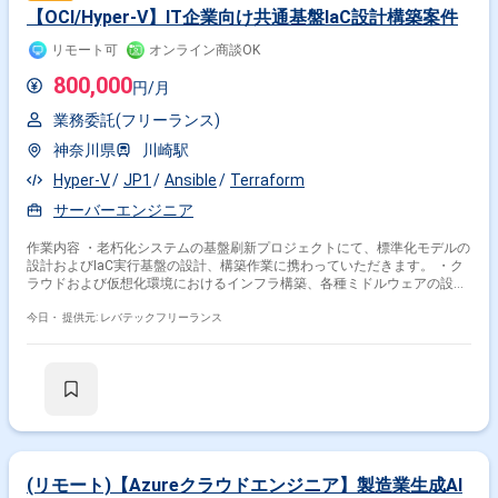
【OCI/Hyper-V】IT企業向け共通基盤IaC設計構築案件
リモート可
オンライン商談OK
800,000
円/月
業務委託(フリーランス)
神奈川県
川崎駅
Hyper-V
JP1
Ansible
Terraform
サーバーエンジニア
作業内容 ・老朽化システムの基盤刷新プロジェクトにて、標準化モデルの
設計およびIaC実行基盤の設計、構築作業に携わっていただきます。 ・ク
ラウドおよび仮想化環境におけるインフラ構築、各種ミドルウェアの設
定、ならびにTerraformやAnsibleを用いた構築自動化を主導いただく想定
です。 ・具体的には下記作業を想定しています。 -クラウドおよび仮想
今日・
提供元: レバテックフリーランス
化基盤上におけるサーバーインフラの設計および構築 -Web、APサーバ
ーおよびバッチ、クラスタ製品の環境構築および設定 -Terraformや
Ansible等を活用したInfrastructure as Code実行基盤の設計、コード化お
よびテスト
(リモート)【Azureクラウドエンジニア】製造業生成AI