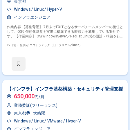
東京都
Windows
Linux
Hyper-V
インフラエンジニア
作業内容 【募集背景】 7月末でEXITとなるサーバチームメンバーの後任と
して、OSや仮想化基盤を実際に構築できる即戦力を募集している案件で
す。 【作業内容】 OS(WindowsServer／RedHat Linux)の設計・構築を行
います。 仮想化基盤(Hyper-V)の構築を行います。 中〜大規模インフラ構
築プロジェクトにおけるサーバ構築作業を担当します。 チームメンバーや
22日前・
提供元: ココナラテック（旧：フリエン/furien）
関係者とのコミュニケーションおよび調整を行います。 AD、Zabbix、バ
ックアップ&レプリケーション、ネットワーク、運用スクリプト対応など
に関する業務を行う場合があります。 【求める人物像】 中〜大規模なイ
ンフラ構築プロジェクトに主体的に取り組み、チームメンバーや関係者と
円滑にコミュニケーションが取れる方を求めています。 【ポジションの魅
力】 中〜大規模インフラ構築プロジェクトに参画し、OSや仮想化基盤の
設計・構築に深く携わることで、インフラエンジニアとしてのスキルを高
めていただけます。 【開発環境】 WindowsServer、RedHat Linux、Hyper-
V、AD、Zabbix、バックアップ&レプリケーションツール（Veeamなど）
【インフラ】インフラ基盤構築・セキュリティ管理支援
を利用したインフラ環境です。
650,000
円/月
業務委託(フリーランス)
東京都
大崎駅
Windows
Linux
VMware
Hyper-V
インフラエンジニア