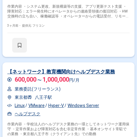
作業内容 ・システム更改、新規構築等の支援、アプリ更新テスト支援 ・
障害対応：エラー発生時にオペレータからの連絡受領後の復旧対応 ・HW
交換時の立ち合い、稼働確認等 ・オペレーターからの電話受付、リモート
端末での遠隔メンテナンス
3ヶ月前・
提供元: フリコン
【ネットワーク】教育機関向けヘルプデスク業務
600,000
1,000,000
〜
円/月
業務委託(フリーランス)
東京都
八王子駅
Linux
VMware
Hyper-V
Windows Server
ヘルプデスク
作業内容 ・学校法人のヘルプデスク業務の一環としてネットワーク運用保
守 ・定常作業および障害対応を含む非定常作業 ・基本オンサイト常駐で
の業務 ・東京都八王子市（クライアント先）での勤務