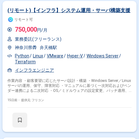
(リモート)【インフラ】システム運用・サーバ構築支援
リモート可
750,000
円/月
業務委託(フリーランス)
神奈川県
弁天橋駅
Python
Linux
VMware
Hyper-V
Windows Server
Terraform
インフラエンジニア
作業内容 ・顧客要望に応じたサーバ設計・構築 ・Windows Server／Linux
サーバの運用、保守、障害対応 ・マニュアルに基づく一次対応およびベン
ダー連携による二次対応 ・OS／ミドルウェアの設定変更、パッチ適用、
定期メンテナンス ・運用手順書の作成、更新 ・標準手順に基づく動作確
認、作業統制 ・ユーザーからの問い合わせ対応 ・障害分析および再発防
15日前・
提供元: フリコン
止策の検討、実施