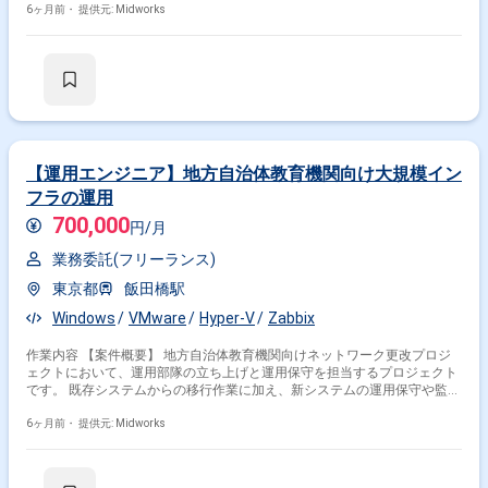
要件定義 ・Hyper-V環境におけるサーバ構築のための基本設計 ・詳細な設
6ヶ月前・
提供元: Midworks
計に基づいたサーバ構築 ・構築したサーバ環境のテストと検証
【運用エンジニア】地方自治体教育機関向け大規模イン
フラの運用
700,000
円/月
業務委託(フリーランス)
東京都
飯田橋駅
Windows
VMware
Hyper-V
Zabbix
作業内容 【案件概要】 地方自治体教育機関向けネットワーク更改プロジ
ェクトにおいて、運用部隊の立ち上げと運用保守を担当するプロジェクト
です。 既存システムからの移行作業に加え、新システムの運用保守や監視
体制の構築を行います。 Zabbixなどの監視ツールを活用したシステム監視
や障害対応、仮想化基盤（VMware vSphere / Hyper-V）の運用保守を含
6ヶ月前・
提供元: Midworks
む、大規模インフラ案件です。 【作業内容】 ・Zabbixを用いた監視シス
テムの設定変更および保守運用 ・VMware vSphere / Hyper-Vなどの仮想化
基盤におけるサーバ構築、設定変更、保守運用 ・Windows Serverおよび