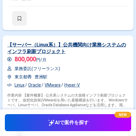
守、監視 ・VMware vSphere、Hyper-Vを用いた仮想サーバの構築、管理、
監視 ・Linux、WindowsサーバのOS管理、ミドルウェア設定、セキュリテ
ィ設定 ・障害発生時の原因究明、復旧対応、パフォーマンスチューニング
【サーバー（Linux系）】公共機関向け業務システムの
インフラ刷新プロジェクト
800,000
円/月
業務委託(フリーランス)
東京都
豊洲駅
Linux
Oracle
VMware
Hyper-V
作業内容 【案件概要】 公共系システムの大規模インフラ刷新プロジェク
トです。 仮想化技術(VMware)を用いた基盤構築を行います。 Windowsサ
ーバ、Linuxサーバ、Oracle Database Applianceなどを活用します。 既存
システムからのデータ移行も含まれます。 高可用性かつ安定したシステム
運用を実現することが目的です。 【作業内容】 ・Oracle Database
4ヶ月前・
提供元: Midworks
NEW
Applianceを用いたデータベース設計 ・VMware vSphereまたはHyper-Vに
AIで案件を探す
よる仮想化環境の設計・構築 ・Linuxサーバのパラメータ設計と構築 ・
Cisco、Juniper製ネットワーク機器の設定 ・システムテストおよびデータ
移行作業