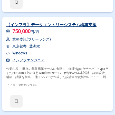
その他開発言語・スキルから探す
Windows
VMware
Linux
Windows Server
AWS
Azure
JP1
Zabbix
SQL Server
Oracle
【インフラ】データエントリーシステム構築支援
750,000
円/月
その他の職種から探す
業務委託(フリーランス)
インフラエンジニア
サーバーエンジニア
東京都
豊洲駅
ネットワークエンジニア
PM
PMO
Windows
インフラエンジニア
作業内容 ・既存の基盤構築チームに参画し、物理Hyper-Vサーバ、Hyper-V
またはNutanix上の仮想Windowsサーバ、仮想PCの基本設計、詳細設計、
構築、試験を担当 ・他メンバーが作成した設計書や資料のレビュー ・既
存システム更改時の構成検討
1ヶ月前・
提供元: フリコン