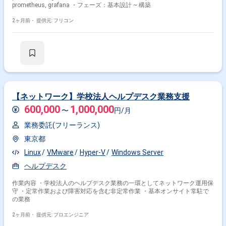
prometheus, grafana ・フェーズ：基本設計 ~ 構築
2ヶ月前・
提供元: フリコン
【ネットワーク】学校法人ヘルプデスク業務支援
600,000
1,000,000
〜
円/月
業務委託(フリーランス)
東京都
Linux
VMware
Hyper-V
Windows Server
ヘルプデスク
作業内容 ・学校法人のヘルプデスク業務の一環としてネットワーク運用保
守 ・定常作業および障害対応を含む非定常作業 ・基本オンサイト常駐で
の業務
2ヶ月前・
提供元: プロエンジニア