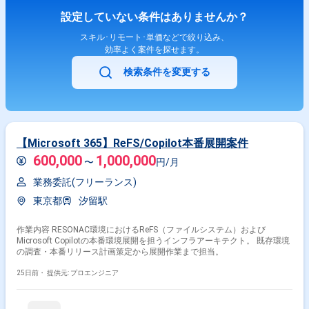
データ抽出、レポート作成 - 導入後の運用設計、クライアントへの引き
設定していない条件はありませんか？
継ぎ、トレーニング
スキル･リモート･単価などで絞り込み、
効率よく案件を探せます。
検索条件を変更する
【Microsoft 365】ReFS/Copilot本番展開案件
600,000
1,000,000
〜
円/月
業務委託(フリーランス)
東京都
汐留駅
作業内容 RESONAC環境におけるReFS（ファイルシステム）および
Microsoft Copilotの本番環境展開を担うインフラアーキテクト。 既存環境
の調査・本番リリース計画策定から展開作業まで担当。
25日前・
提供元: プロエンジニア