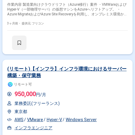
作業内容 製造業向けクラウドリフト（Azure移行）案件 ・VMWareおよび
Hyper-V（一部物理サーバ）の仮想マシンをAzureへリフトアップ。 ・
Azure MigrateおよびAzure Site Recoveryを利用し、オンプレミス環境から
クラウドへの移行を実施。 ・対象サーバは242台（本番101台、品証等
108台、開発33台）。
3ヶ月前・
提供元: フリコン
(リモート)【インフラ】インフラ環境におけるサーバー
構築・保守業務
リモート可
950,000
円/月
業務委託(フリーランス)
東京都
AWS
VMware
Hyper-V
Windows Server
インフラエンジニア