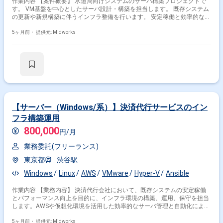
作業内容 【案件概要】 水道局向けシステムのサーバ構築プロジェクトで
す。 VM基盤を中心としたサーバ設計・構築を担当します。 既存システム
の更新や新規構築に伴うインフラ整備を行います。 安定稼働と効率的な運
用を目指した環境構築が求められます。 チームでの作業に加え、必要に応
じたドキュメント作成も実施します。 【作業内容】 ・VM基盤の設計、構
5ヶ月前・
提供元: Midworks
築 ・Linuxサーバのセットアップ、設定、動作確認 ・ネットワーク設定、
アクセス制御、ユーザ管理 ・監視設定やバックアップ構成の作成 ・関連
ドキュメント作成
【サーバー（Windows/系）】決済代行サービスのイン
フラ構築運用
800,000
円/月
業務委託(フリーランス)
東京都
渋谷駅
Windows
Linux
AWS
VMware
Hyper-V
Ansible
作業内容 【業務内容】 決済代行会社において、既存システムの安定稼働
とパフォーマンス向上を目的に、インフラ環境の構築、運用、保守を担当
します。AWSや仮想化環境を活用した効率的なサーバ管理と自動化による
運用改善を行います。 【作業内容】 ・Ansibleを用いたインフラ環境の自
動化スクリプト作成・実行 ・AWS環境（EC2、RDS等）の構築、運用、保
5ヶ月前・
提供元: Midworks