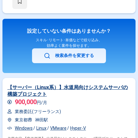
WSUSの設定変更、保守運用 ・その他、運用保守業務全般
設定していない条件はありませんか？
スキル･リモート･単価などで絞り込み、
効率よく案件を探せます。
検索条件を変更する
【サーバー（Linux系）】水道局向けシステムサーバの
構築プロジェクト
900,000
円/月
業務委託(フリーランス)
東京都
神田駅
Windows
Linux
VMware
Hyper-V