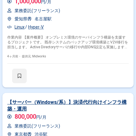
1,000,000
円/月
業務委託(フリーランス)
愛知県
名古屋駅
Linux
Hyper-V
作業内容 【案件概要】 オンプレミス環境のサーバインフラ構築を支援す
るプロジェクトです。 既存システムのバックアップ環境構築とV2V移行を
担当します。 Active Directoryサーバの移行や内部DNS設定も実施します。
DHCPサーバの構築によるIPアドレス管理や、Hyper-V仮想化環境の構築も
行います。 安定したオンプレ環境を構築し、運用効率の向上に貢献しま
4ヶ月前・
提供元: Midworks
す。 【作業内容】 ・バックアップ環境の構築（V2V機能を用いた仮想マ
シン移行を含む） ・Active Directoryサーバの移行、内部DNS設定 ・DHCP
サーバの構築、IPアドレスの自動割り当て設定 ・Hyper-V環境の構築、仮
想マシンの作成と設定
【サーバー（Windows/系）】決済代行向けインフラ構
築・運用
800,000
円/月
業務委託(フリーランス)
東京都
渋谷駅