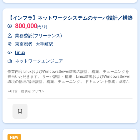
【インフラ】ネットワークシステムのサーバ設計／構築
800,000
円/月
業務委託(フリーランス)
東京都
大手町駅
Linux
ネットワークエンジニア
作業内容 LnuxおよびWindowsServer環境の設計、構築、チューニングを
担当いただきます。 サーバ設計・構築：Linux環境およびWindowsServer
環境の物理/論理設計、構築、チューニング。 ドキュメント作成：基本/詳
細設計書、パラメータシート、試験項目書等の作成。 運用基盤検討：必要
に応じてAD連携や監視（Zabbix）等の設定・検討。
23日前・
提供元: フリコン
NEW