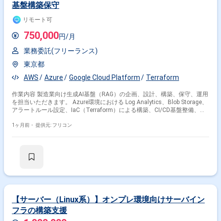
基盤構築保守
リモート可
750,000
円/月
業務委託(フリーランス)
東京都
AWS
Azure
Google Cloud Platform
Terraform
作業内容 製造業向け生成AI基盤（RAG）の企画、設計、構築、保守、運用
を担当いただきます。 Azure環境における Log Analytics、Blob Storage、
アラートルール設定、IaC（Terraform）による構築、CI/CD基盤整備、
Azure Backup、Azure Application Gateway設定等を含む。 また、Hub-
Spoke環境でのAzure設計構築、Terraformによる構築作業、CCoE推進支
1ヶ月前・
提供元: フリコン
援、セキュリティガイドライン策定にも従事いただきます。
【サーバー（Linux系）】オンプレ環境向けサーバイン
フラの構築支援