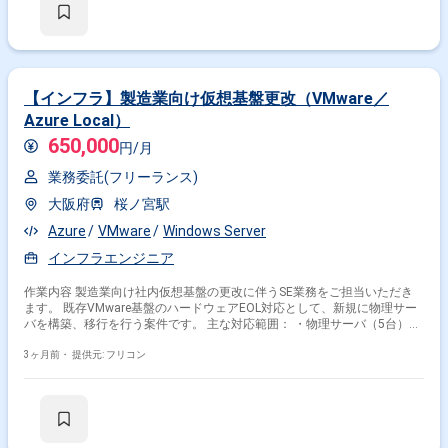
【インフラ】製造業向け仮想基盤更改（VMware／
Azure Local）
650,000
円/月
業務委託(フリーランス)
大阪府
桜ノ宮駅
Azure
VMware
Windows Server
インフラエンジニア
作業内容 製造業向け社内仮想基盤の更改に伴うSE業務をご担当いただき
ます。 既存VMware基盤のハードウェアEOL対応として、新規に物理サー
バを構築、移行を行う案件です。 主な対応範囲： ・物理サーバ（5台）の
新規構築 ・Azure Localのインストール ・ゲストOS（Windows Server）
の構築 ・L2スイッチ構築対応 ・バックアップ環境構築（SCCM） ・構築
3ヶ月前・
提供元: フリコン
後の検証作業