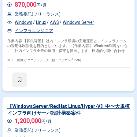
870,000
円/月
業務委託(フリーランス)
Windows
Linux
AWS
Windows Server
インフラエンジニア
作業内容 【募集背景】 社内インフラ環境の安定運用と、インフラチーム
の運用体制強化を目的としています。 【作業内容】 Windows環境を中心
に、社内インフラ全般の運用・保守を担当します。技術的な問い合わせ対
応、Windowsクライアントの不具合調査・解決、Active Directoryおよびグ
ループポリシーの運用、Zscalerの運用支援、Hyper-V環境やオンプレミス
今日・
提供元: ココナラテック（旧：フリエン/furien）
サーバの運用・監視・障害対応を行います。AWS上のサーバにおける
OS・ミドルウェア・各種サービスのアップデート対応、バックアップ・リ
ストア対応、社内業務システムのアップデート・障害対応も担当します。
あわせて、ログや監視情報を活用したトラブルシューティング、恒久対
応・改善策の検討、手順書・構成情報・対応履歴などのドキュメント整備
を行います。 【求める人物像】 対応を通じて得られた知見を整理し、手
順の標準化や再発防止につなげられる方を求めています。 【ポジションの
魅力】 Windows、Active Directory、Zscaler、Hyper-V、オンプレミスサー
バ、AWS環境など、幅広い社内インフラの運用・保守に携われます。
【WindowsServer/RedHat Linux/Hyper-V】中〜大規模
【開発環境】 OSはWindows Server、Linuxです。仮想基盤はHyper-Vを使
インフラ向けサーバ設計構築案件
用します。ゼロトラスト・プロキシはZscaler（ZIA、ZPA、Client
Connector）、ディレクトリはActive Directory、GPOを使用します。スク
1,200,000
円/月
リプトはPowerShell、シェルスクリプトを使用します。AWSサービスは
EC2、EBS、VPC、IAM、CloudWatch、スナップショット、セキュリティ
業務委託(フリーランス)
グループを使用します。