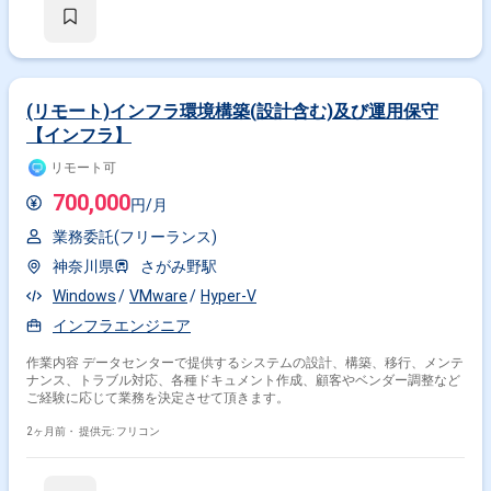
(リモート)インフラ環境構築(設計含む)及び運用保守
【インフラ】
リモート可
700,000
円/月
業務委託(フリーランス)
神奈川県
さがみ野駅
Windows
VMware
Hyper-V
インフラエンジニア
掛け合わせ条件で絞り込む
作業内容 データセンターで提供するシステムの設計、構築、移行、メンテ
特徴で絞り込む
ナンス、トラブル対応、各種ドキュメント作成、顧客やベンダー調整など
ご経験に応じて業務を決定させて頂きます。
Hyper-V × 在宅・リモート
2ヶ月前・
提供元: フリコン
その他の条件で検索する