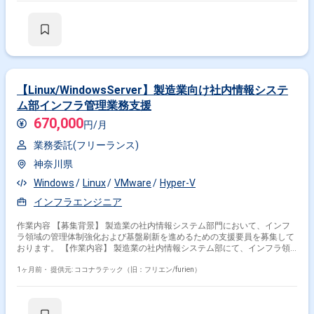
【Linux/WindowsServer】製造業向け社内情報システ
ム部インフラ管理業務支援
670,000
円/月
業務委託(フリーランス)
神奈川県
Windows
Linux
VMware
Hyper-V
インフラエンジニア
作業内容 【募集背景】 製造業の社内情報システム部門において、インフ
ラ領域の管理体制強化および基盤刷新を進めるための支援要員を募集して
おります。 【作業内容】 製造業の社内情報システム部にて、インフラ領
域全般の管理業務をご担当いただきます。 情報システムおよび情報インフ
ラの構築業務に携わっていただきます。 運用・保守に関する管理業務を行
1ヶ月前・
提供元: ココナラテック（旧：フリエン/furien）
っていただきます。 Windows/Linuxサーバの構築および保守を行っていた
だきます。 無線LAN、WAN、VPNなどを含むネットワークの構築および保
守をご対応いただきます。 L2/L3、VLAN、冗長化、工場LANなどのネット