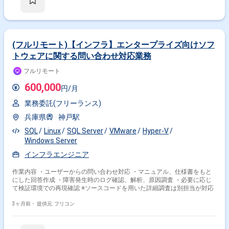
ワーク設計をご担当いただきます。 VMware/Hyper-Vを用いた仮想基盤の
設計構築を行っていただきます。 Active DirectoryやAzure ADなどの認証
基盤設計をご担当いただきます。 DNS/DHCP/ファイルサーバなどの基盤
システム刷新に携わっていただきます。 ファイアウォール、アクセス制
御、脆弱性対応などのセキュリティ対策の維持・強化を行っていただきま
す。 ベンダーコントロール、要件定義、進捗管理などのマネジメント業務
(フルリモート)【インフラ】エンタープライズ向けソフ
を行っていただきます。 社内SEチームのメンバー管理および業務推進を
トウェアに関する問い合わせ対応業務
行っていただきます。 【求める人物像】 インフラ全般に幅広く携わるこ
とに意欲があり、サーバやネットワークの要件定義から設計・構築まで主
フルリモート
体的に推進いただける方を求めております。 ベンダーや業務部門とのコミ
ュニケーションを円滑に行い、状況に応じて柔軟に調整・判断できる方を
600,000
円/月
歓迎いたします。 社内関係者と協力しながら、安定したシステム運用と継
続的な改善に取り組んでいただける方を想定しております。 【ポジション
業務委託(フリーランス)
の魅力】 サーバ、ネットワーク、仮想基盤、認証基盤などインフラ全般を
横断して担当できるため、幅広い技術経験を積むことができます。 工場ネ
兵庫県
神戸駅
ットワークを含む製造業のインフラに関わることで、現場に近い視点での
SQL
Linux
SQL Server
VMware
Hyper-V
基盤設計や改善に携わることができます。 社内SEチームの一員として、
マネジメントや業務推進にも関わることで、上流工程やリーダーシップの
Windows Server
経験を高めることができます。 【開発環境】 Windows/Linuxサーバを中
インフラエンジニア
心としたインフラ環境にて、VMware/Hyper-Vによる仮想基盤やActive
Directory/Azure ADなどの認証基盤、DNS/DHCP/ファイルサーバなどの基
作業内容 ・ユーザーからの問い合わせ対応 ・マニュアル、仕様書をもと
盤システムを取り扱う環境となっております。
にした回答作成 ・障害発生時のログ確認、解析、原因調査 ・必要に応じ
て検証環境での再現確認 ※ソースコードを用いた詳細調査は別担当が対応
3ヶ月前・
提供元: フリコン