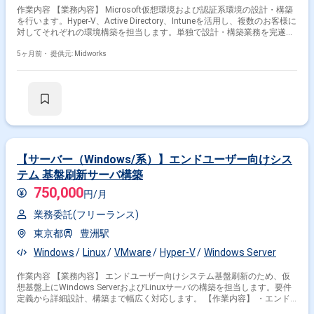
作業内容 【業務内容】 Microsoft仮想環境および認証系環境の設計・構築
を行います。Hyper-V、Active Directory、Intuneを活用し、複数のお客様に
対してそれぞれの環境構築を担当します。単独で設計・構築業務を完遂で
きるスキルが求められます。 【作業内容】 ・Hyper-Vを用いた仮想マシン
の設計・構築 ・Active Directoryドメインコントローラー構築、グループポ
5ヶ月前・
提供元: Midworks
リシーオブジェクト設定、AD CS構築 ・Intuneを用いたモバイルデバイス
管理(MDM)の設定、クライアント認証機能の設計・構築 ・顧客との要件定
義、設計レビュー、進捗報告
【サーバー（Windows/系）】エンドユーザー向けシス
テム 基盤刷新サーバ構築
750,000
円/月
業務委託(フリーランス)
東京都
豊洲駅
Windows
Linux
VMware
Hyper-V
Windows Server
作業内容 【業務内容】 エンドユーザー向けシステム基盤刷新のため、仮
想基盤上にWindows ServerおよびLinuxサーバの構築を担当します。要件
定義から詳細設計、構築まで幅広く対応します。 【作業内容】 ・エンド
ユーザーシステムの要件に基づいたWindows ServerおよびLinuxサーバの