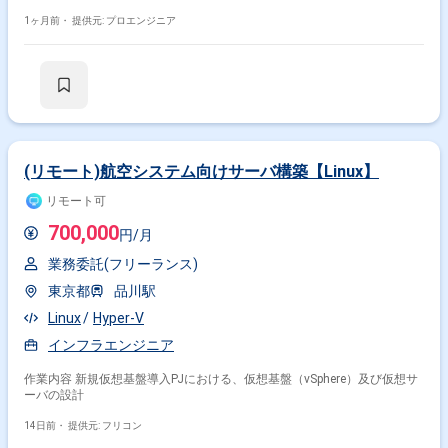
1ヶ月前・
提供元: プロエンジニア
(リモート)航空システム向けサーバ構築【Linux】
リモート可
700,000
円/月
業務委託(フリーランス)
東京都
品川駅
Linux
Hyper-V
インフラエンジニア
作業内容 新規仮想基盤導入PJにおける、仮想基盤（vSphere）及び仮想サ
ーバの設計
14日前・
提供元: フリコン