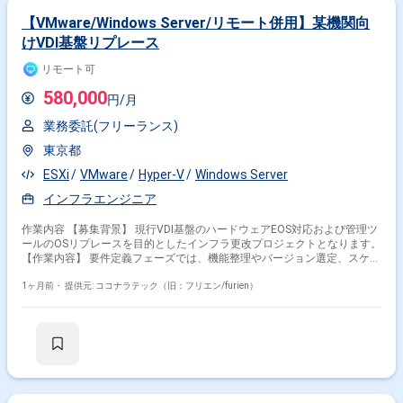
【VMware/Windows Server/リモート併用】某機関向
けVDI基盤リプレース
リモート可
580,000
円/月
業務委託(フリーランス)
東京都
ESXi
VMware
Hyper-V
Windows Server
インフラエンジニア
作業内容 【募集背景】 現行VDI基盤のハードウェアEOS対応および管理ツ
ールのOSリプレースを目的としたインフラ更改プロジェクトとなります。
【作業内容】 要件定義フェーズでは、機能整理やバージョン選定、スケジ
ュール調整などの要件定義を実施いただきます。 基本設計・詳細設計を行
い、その内容に基づきPoC環境の構築（ESXiインストール、
1ヶ月前・
提供元: ココナラテック（旧：フリエン/furien）
vCenter/ConnectionServer/SKYSEAの構築）を行っていただきます。
SKYSEA Client ViewサーバのOS移行作業や、Instant Clone端末での機能検
証・チューニングなどのPoC検証も担当いただきます。 また、NWパラメ
ータシートの作成など関連ドキュメントの整備も行っていただきます。
【求める人物像】 未知の製品や技術に対して自ら調査し、キャッチアップ
しながら設計・構築に落とし込める方を求めています。 顧客や社内メンバ
ーとのコミュニケーションを通じて要件を整理し、自走してタスクを進め
られる方が望ましいです。 【ポジションの魅力】 VDI基盤の要件定義から