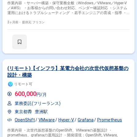
作業内容 ・サーバー構築・保守業務全般（Windows／VMware／Hyper-V
／AWS） ・お客様からの問い合わせ対応、ベンダー確認対応 ・システム
運用におけるトラブルシューティング ・若手エンジニアの育成・指導 ・
既存メンバーとの協業による案件推進
2ヶ月前・
提供元: フリコン
(リモート)【インフラ】某電力会社の次世代仮想基盤の
設計・構築
リモート可
600,000
円/月
業務委託(フリーランス)
東京都
豊洲駅
OpenShift
VMware
Hyper-V
Grafana
Prometheus
作業内容 ・次世代仮想基盤のOpenShift、VMwareの基盤設計 ・
prometheus、grafanaの運用設計 ・開発環境：OpenShift, VMware,