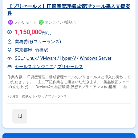
設計・PoC構築・検証・移行まで一連の工程に携わることができるため、
【プリセールス】IT資産管理構成管理ツール導入支援案
仮想基盤およびVDIのスキルを広く深く習得できる環境です。 Omnissa
件
HorizonやSKYSEAなどの製品を組み合わせた構成に関わることで、実務を
通じて新しい技術要素を習得していただけます。 【開発環境】 VMware
フルリモート
オンライン商談OK
ESXi（vSAN構成）、VMware vCenter Server、Omnissa
Horizon（ConnectionServer）、Instant Clone、Windows 11、Windows
1,150,000
円/月
Server 2016〜2022、SKYSEA Client View、Dell PowerEdge R660、Dell
PowerSwitch S4348T、Cisco Catalyst（L2/L3）を利用しています。
業務委託(フリーランス)
東京都
竹橋駅
SQL
Linux
VMware
Hyper-V
Windows Server
セールスエンジニア
プリセールス
作業内容 ・IT資産管理、構成管理ツールのプリセールスと導入に携わって
いただきます。 ・主に下記作業をご担当いただきます。 - 製品検証フェー
ズ(立ち上げ) - Device42の検証環境(仮想アプライアンス)の構築 - 検
出機能(SNMP、WMI、SSH、WinRM等)の動作検証とチューニング -
Freshservice、ServiceNow等との連携検証、データマッピングの確認 -
2ヶ月前・
提供元: レバテックフリーランス
製品の強み、制約の整理、ナレッジ、提案資料、デモ環境の整備 - プリセ
ールス - クライアントへの提案、製品デモ、技術的な質疑応答 - 要件
ヒアリングと構成管理要件の整理、提案内容 - 見積の技術サポート -
PoC(概念実証)環境の構築とクライアント向け検証支援 - 導入、実装 - ク
ライアント環境でのアプライアンス構築、Remote Collectorの配置設計
- エージェントレス検出の設定、検出データ精査、CMDB、資産台帳の整
備、依存関係マッピング - FreshserviceやServiceNow等とのデータ連携
設定(フィールドマッピング含む) - DOQL(SQLライクなクエリ言語)での