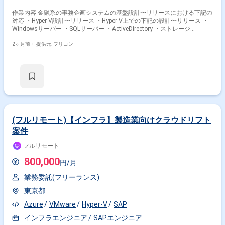
作業内容 金融系の事務企画システムの基盤設計〜リリースにおける下記の
対応 ・Hyper-V設計〜リリース ・Hyper-V上での下記の設計〜リリース ・
Windowsサーバー ・SQLサーバー ・ActiveDirectory ・ストレージ
（S2D（Storage Spaces Direct）） ・障害対応 ・課題対応 ・会議（臨時
も含む）の対応 ・関係各所との折衝
2ヶ月前・
提供元: フリコン
(フルリモート)【インフラ】製造業向けクラウドリフト
案件
フルリモート
800,000
円/月
業務委託(フリーランス)
東京都
Azure
VMware
Hyper-V
SAP
インフラエンジニア
SAPエンジニア