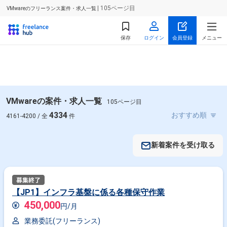
| 105ページ目
VMwareのフリーランス案件・求人一覧
保存
ログイン
会員登録
メニュー
VMwareの案件・求人一覧
105ページ目
4334
4161-4200 / 全
件
新着案件を受け取る
【JP1】インフラ基盤に係る各種保守作業
450,000
円/月
業務委託(フリーランス)