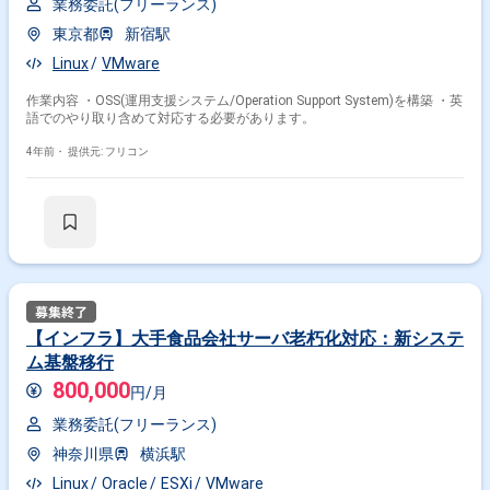
業務委託(フリーランス)
東京都
新宿駅
Linux
VMware
作業内容 ・OSS(運用支援システム/Operation Support System)を構築 ・英
語でのやり取り含めて対応する必要があります。
4年前・
提供元: フリコン
【インフラ】大手食品会社サーバ老朽化対応：新システ
ム基盤移行
800,000
円/月
業務委託(フリーランス)
神奈川県
横浜駅
Linux
Oracle
ESXi
VMware