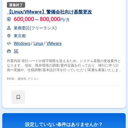
【Linux/VMware】警備会社向け基盤更改
600,000
800,000
〜
円/月
業務委託(フリーランス)
東京都
Windows
Linux
VMware
SE
作業内容 現行ハードが保守期限を迎えるため、システム基盤の更改案件と
なります。 現在、既存環境の調査/要件定義を行っており、移行に伴う計
画〜実施や、仕様調整/基本設計等を行っていただくSE層を募集いたしま
す。
4年前・
提供元: フリコン
設定していない条件はありませんか？