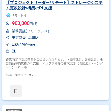
【プロジェクトリーダー/リモート】ストレージシステ
ム更改設計/構築のPL支援
リモート可
900,000
円/月
業務委託(フリーランス)
東京都
品川駅
ESXi
VMware
PL
作業内容 下記の業務をご担当いただきます。 ・基本設計、詳細設計、機
器納品準備業務のPL支援 ・インフラ部分の基本設計、詳細設計 ・ベンダ
掛け合わせ条件で絞り込む
ーコントロール
職種で絞り込む
4年前・
提供元: フリコン
VMware × インフラエンジニア
VMware × サーバーエンジニア
特徴で絞り込む
VMware × 副業
VMware × 在宅・リモート