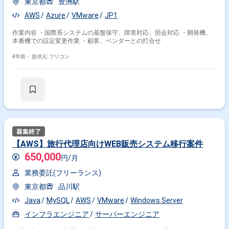
東京都
豊洲駅
AWS
Azure
VMware
JP1
作業内容 ・国際系システムの基盤保守、障害対応、照会対応 ・開発機、
本番機での設定変更作業 ・顧客、ベンダーとの打合せ
4年前・
提供元: フリコン
【AWS】旅行代理店向けWEB販売システム移行案件
650,000
円/月
業務委託(フリーランス)
東京都
品川駅
Java
MySQL
AWS
VMware
Windows Server
インフラエンジニア
サーバーエンジニア