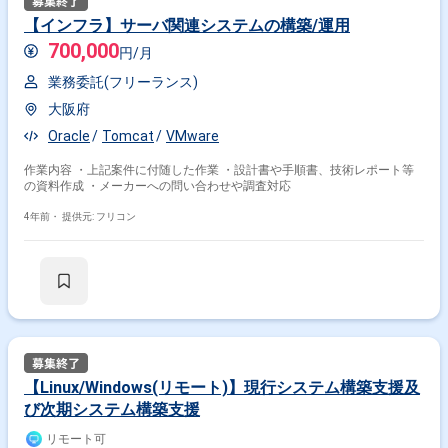
【インフラ】サーバ関連システムの構築/運用
その他の条件で検索する
700,000
円/月
その他開発言語・スキルから探す
業務委託(フリーランス)
大阪府
Linux
Windows
Windows Server
AWS
ESXi
Oracle
Tomcat
VMware
Oracle
Azure
Hyper-V
Java
Apache
作業内容 ・上記案件に付随した作業 ・設計書や手順書、技術レポート等
その他の職種から探す
の資料作成 ・メーカーへの問い合わせや調査対応
インフラエンジニア
サーバーエンジニア
4年前・
提供元: フリコン
ネットワークエンジニア
PM
PMO
【Linux/Windows(リモート)】現行システム構築支援及
び次期システム構築支援
リモート可