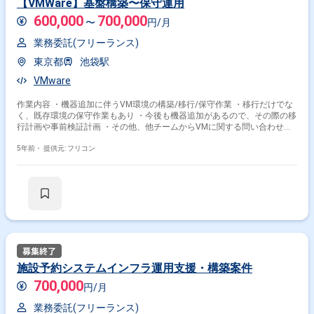
【VMWare】基盤構築〜保守運用
600,000
700,000
〜
円/月
業務委託(フリーランス)
東京都
池袋駅
VMware
作業内容 ・機器追加に伴うVM環境の構築/移行/保守作業 ・移行だけでな
く、既存環境の保守作業もあり ・今後も機器追加があるので、その際の移
行計画や事前検証計画 ・その他、他チームからVMに関する問い合わせや
方式検討の対応
5年前・
提供元: フリコン
施設予約システムインフラ運用支援・構築案件
700,000
円/月
業務委託(フリーランス)