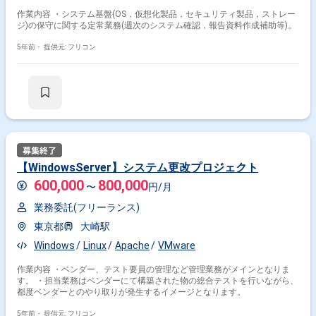
作業内容 ・システム基盤(OS，仮想化製品，セキュリティ製品，ストレー
ジ)の保守に関する定常業務(週次のシステム確認，報告資料作成補助等)。
5年前・
提供元: フリコン
【WindowsServer】システム更改プロジェクト
600,000
800,000
〜
円/月
業務委託(フリーランス)
東京都
大崎駅
Windows
Linux
Apache
VMware
作業内容 ・ベンダー、テスト要員の管理など管理業務がメインとなりま
す。 ・担当業務はベンダーにて構築された物の総合テストを行いながら、
都度ベンダーとのやり取りが発生するイメージとなります。
5年前・
提供元: フリコン