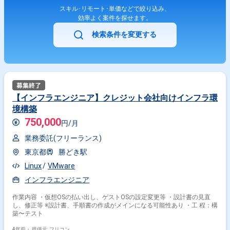
スキル･リモート･単価などで絞り込み、
効率よく案件を探せます。
検索条件を変更する
【インフラエンジニア】クレジット会社向けインフラ環
境構築
750,000
円/月
業務委託(フリーランス)
東京都
勝どき駅
Linux
VMware
インフラエンジニア
作業内容 ・仮想OSの払い出し、ゲストOSの設定変更等 ・設計書の見直
し、修正等 ※設計書、手順書の作成がメインになる可能性あり ・工 程：構
築〜テスト
4年前・
提供元: フリコン