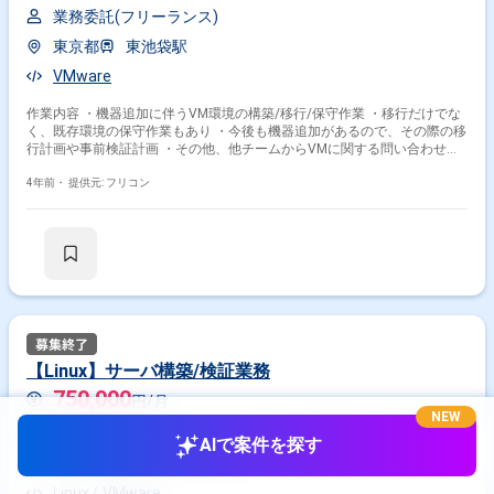
業務委託(フリーランス)
東京都
東池袋駅
VMware
作業内容 ・機器追加に伴うVM環境の構築/移行/保守作業 ・移行だけでな
く、既存環境の保守作業もあり ・今後も機器追加があるので、その際の移
行計画や事前検証計画 ・その他、他チームからVMに関する問い合わせや
方式検討の対応
4年前・
提供元: フリコン
【Linux】サーバ構築/検証業務
750,000
円/月
NEW
業務委託(フリーランス)
AIで案件を探す
神奈川県
みなとみらい駅
Linux
VMware