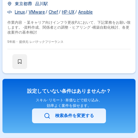
東京都
品川駅
Linux
VMware
Chef
HP-UX
Ansible
作業内容 ・某キャリア向けインフラ更改PJにおいて、下記業務をお願い致
します。 -資料作成、関係者との調整・ヒアリング -構築自動化検討、各更
改案件の基本検討
5年前・
提供元: レバテックフリーランス
設定していない条件はありませんか？
スキル･リモート･単価などで絞り込み、
効率よく案件を探せます。
検索条件を変更する