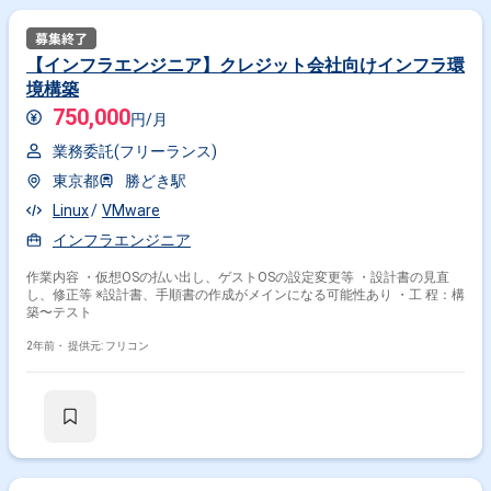
【インフラエンジニア】クレジット会社向けインフラ環
境構築
750,000
円/月
業務委託(フリーランス)
東京都
勝どき駅
Linux
VMware
インフラエンジニア
作業内容 ・仮想OSの払い出し、ゲストOSの設定変更等 ・設計書の見直
し、修正等 ※設計書、手順書の作成がメインになる可能性あり ・工 程：構
築〜テスト
2年前・
提供元: フリコン