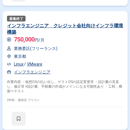
インフラエンジニア クレジット会社向けインフラ環境
構築
750,000
円/月
業務委託(フリーランス)
東京都
Linux
VMware
インフラエンジニア
作業内容 ・仮想OSの払い出し、ゲストOSの設定変更等 ・設計書の見直
し、修正等 ※設計書、手順書の作成がメインになる可能性あり ・工程：構
築〜テスト
2年前・
提供元: フリコン