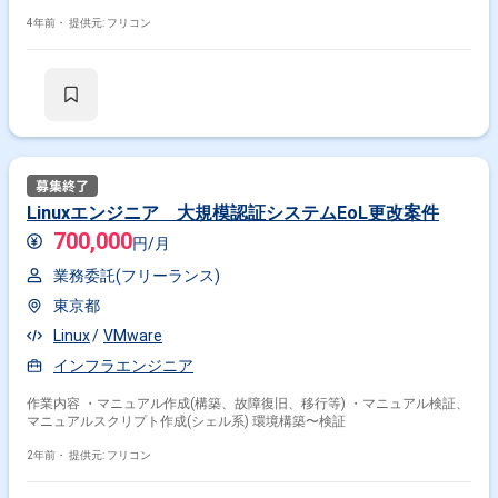
4年前・
提供元: フリコン
Linuxエンジニア 大規模認証システムEoL更改案件
700,000
円/月
業務委託(フリーランス)
東京都
Linux
VMware
インフラエンジニア
作業内容 ・マニュアル作成(構築、故障復旧、移行等) ・マニュアル検証、
マニュアルスクリプト作成(シェル系) 環境構築〜検証
2年前・
提供元: フリコン