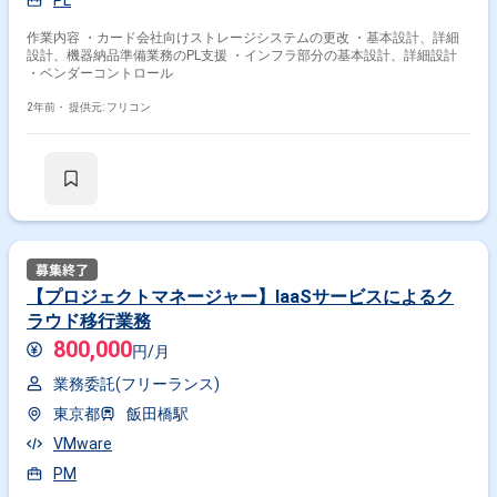
PL
作業内容 ・カード会社向けストレージシステムの更改 ・基本設計、詳細
設計、機器納品準備業務のPL支援 ・インフラ部分の基本設計、詳細設計
・ベンダーコントロール
2年前・
提供元: フリコン
【プロジェクトマネージャー】IaaSサービスによるク
ラウド移行業務
800,000
円/月
業務委託(フリーランス)
東京都
飯田橋駅
VMware
PM