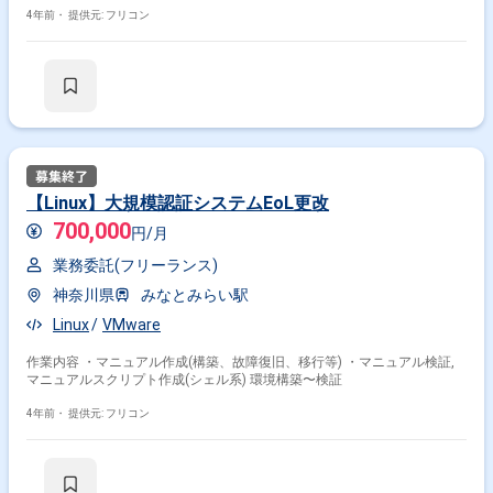
4年前・
提供元: フリコン
【Linux】大規模認証システムEoL更改
700,000
円/月
業務委託(フリーランス)
神奈川県
みなとみらい駅
Linux
VMware
作業内容 ・マニュアル作成(構築、故障復旧、移行等) ・マニュアル検証,
マニュアルスクリプト作成(シェル系) 環境構築〜検証
4年前・
提供元: フリコン