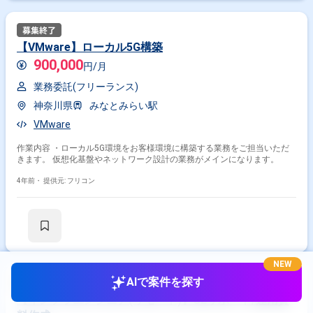
【VMware】ローカル5G構築
900,000
円/月
業務委託(フリーランス)
神奈川県
みなとみらい駅
VMware
作業内容 ・ローカル5G環境をお客様環境に構築する業務をご担当いただ
きます。 仮想化基盤やネットワーク設計の業務がメインになります。
4年前・
提供元: フリコン
NEW
AIで案件を探す
【インフラエンジニア(リモート)】SEサポート/運用資