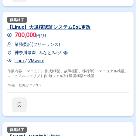
【Linux】大規模認証システムEoL更改
700,000
円/月
業務委託(フリーランス)
神奈川県
みなとみらい駅
Linux
VMware
作業内容 ・マニュアル作成(構築、故障復旧、移行等) ・マニュアル検証、
マニュアルスクリプト作成(シェル系) 環境構築〜検証
掛け合わせ条件で絞り込む
2年前・
提供元: フリコン
職種で絞り込む
VMware × インフラエンジニア
VMware × サーバーエンジニア
特徴で絞り込む
VMware × 副業
VMware × 在宅・リモート