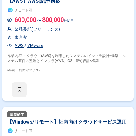
【AWS】AWS設計/構築
リモート可
その他の条件で検索する
600,000
800,000
〜
円/月
その他開発言語・スキルから探す
業務委託(フリーランス)
Linux
Windows
Windows Server
AWS
ESXi
東京都
Oracle
Azure
Hyper-V
Java
Apache
AWS
VMware
その他の職種から探す
作業内容 ・クラウド(AWS)を利用したシステムのインフラ設計/構築 ・シ
ステム要件の整理とインフラ(AWS、OS、SW)設計/構築
インフラエンジニア
サーバーエンジニア
5年前・
提供元: フリコン
ネットワークエンジニア
PM
PMO
【Windows/リモート】社内向けクラウドサービス運用
リモート可