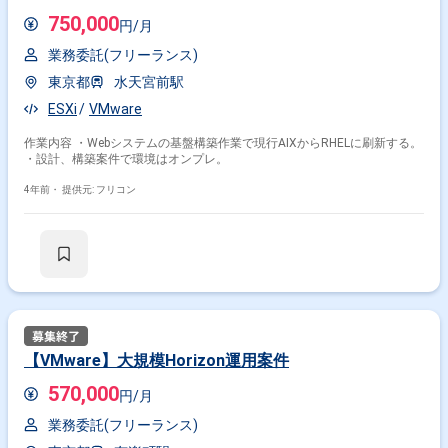
750,000
円/月
業務委託(フリーランス)
東京都
水天宮前駅
ESXi
VMware
作業内容 ・Webシステムの基盤構築作業で現行AIXからRHELに刷新する。
・設計、構築案件で環境はオンプレ。
4年前・
提供元: フリコン
【VMware】大規模Horizon運用案件
570,000
円/月
業務委託(フリーランス)