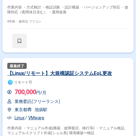
作業内容 ・方式検討 ・検証試験 ・設計構築 ・バージョンアップ対応 ・故
障対応（夜間休日含む） ・運用改善
4年前・
提供元: フリコン
【Linux/リモート】大規模認証システムEoL更改
リモート可
700,000
円/月
業務委託(フリーランス)
東京都
池袋駅
Linux
VMware
作業内容 ・マニュアル作成(構築、故障復旧、移行等) ・マニュアル検証,
マニュアルスクリプト作成(シェル系) 環境構築〜検証