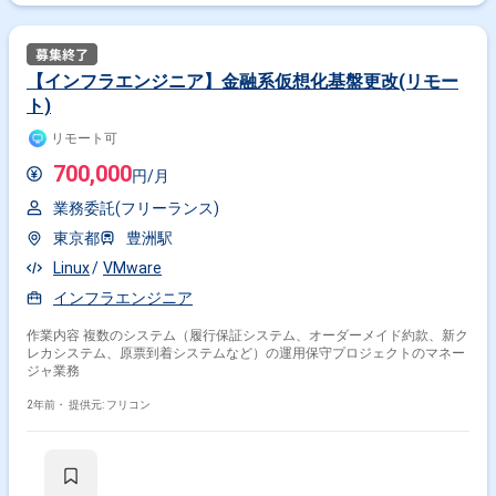
【インフラエンジニア】金融系仮想化基盤更改(リモー
ト)
リモート可
700,000
円/月
業務委託(フリーランス)
東京都
豊洲駅
Linux
VMware
インフラエンジニア
作業内容 複数のシステム（履行保証システム、オーダーメイド約款、新ク
レカシステム、原票到着システムなど）の運用保守プロジェクトのマネー
ジャ業務
2年前・
提供元: フリコン