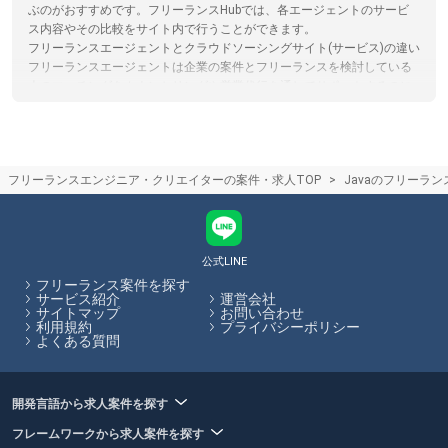
ぶのがおすすめです。フリーランスHubでは、各エージェントのサービ
ス内容やその比較をサイト内で行うことができます。
フリーランスエージェントとクラウドソーシングサイト(サービス)の違い
フリーランスエージェントは企業の案件とフリーランスを検討している
人のマッチングをカウンセリングや営業代行を通してサポートするのに
対し。クラウドソーシングはサイト上で直接案件を探すものになりま
す。クラウドソーシングサイトを利用する際は、フリーランスと発注者
が直接プラットフォームでやり取りするため、エージェントによるサポ
ートはありません。フリーランスHubではフリーランスエージェントの
フリーランスエンジニア・クリエイターの案件・求人TOP
Javaのフリーラ
保有する案件を多数掲載しています。
フリーランスエージェント担当者との面談のコツ
エージェント担当者とのカウンセリング面談の際には、希望の単価や稼
働可能な日数、勤務形態などを伝えましょう。正しく希望を伝えること
で、お客様の希望に合った案件の紹介可能性が高まります。フリーラン
公式LINE
スHubでは、各エージェントのサービス内容やその比較をサイト内で行
フリーランス案件を探す
うことができます。
サービス紹介
運営会社
サイトマップ
お問い合わせ
利用規約
プライバシーポリシー
フリーランスHubはお客様のフリーランス案件探しを最大限サポートし
よくある質問
ていきます。
開発言語から求人案件を探す
フレームワークから求人案件を探す