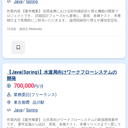
Java
Spring
Java × 金融
作業内容 【案件概要】 信用金庫における対外接続切り替え機能の開発プ
特徴で絞り込む
ロジェクトです。 詳細設計フェーズから参画し、製造、各種テスト、本番
移行まで長期的にご担当いただきます。 論理回線切り替えや通信安定化に
Java × 副業
Java × 在宅・リモート
関する対応を行い、正確なデータ確認や調査対応が求められる案件です。
Java(Spring)環境にて、主体的にトラブルシューティングやシステム改善
13日前・
提供元: Midworks
を推進いただきます。 【作業内容】 ・詳細設計および製造対応 ・
Java(Spring)を用いた機能開発対応 ・単体テスト、結合テスト、総合テス
その他の条件で検索する
ト対応 ・論理回線切り替えおよび通信安定化対応 ・本番移行およびトラ
ブルシューティング対応
その他開発言語・スキルから探す
Spring
Struts
SpringBoot
JavaScript
SQL
AWS
Oracle
Linux
PHP
React
【Java(Spring)】水道局向けワークフローシステムの
開発
その他の職種から探す
700,000
円/月
サーバーサイドエンジニア
バックエンドエンジニア
業務委託(フリーランス)
スマホアプリエンジニア
フロントエンドエンジニア
東京都
品川駅
PM
Java
Spring
作業内容 【案件概要】 公共系向けワークフローシステムの新規開発案件
です。 要件定義から設計、実装、各種テスト、本番リリースまで一貫して