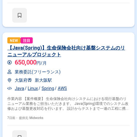
す。 【作業内容】 ・金融機関向けシステムの設計および開発 ・法定調書
クラウドのリプレイス対応 ・Java(Spring)を用いた機能実装 ・開発チーム
の進捗管理および技術支援 ・テストおよびリリース対応
NEW
注目
【Java(Spring)】生命保険会社向け基盤システムのリ
ニューアルプロジェクト
650,000
円/月
業務委託(フリーランス)
大阪府
新大阪駅
Java
Linux
Spring
AWS
作業内容 【案件概要】 生命保険会社向けシステムにおける現行基盤のリ
ニューアル業務をご担当いただきます。 Java(Spring)環境でのシステム改
修および基盤更改対応を行います。 設計からテストまで一連の工程に携わ
っていただく想定です。 既存システムの安定運用を考慮しながら、リニュ
ーアル対応を進めていただきます。 【作業内容】 ・基本設計および詳細
7日前・
提供元: Midworks
設計対応 ・Java(Spring)を用いた開発支援 ・テスト計画およびテスト実施
・既存機能の改修および確認対応 ・関連資料作成およびレビュー対応