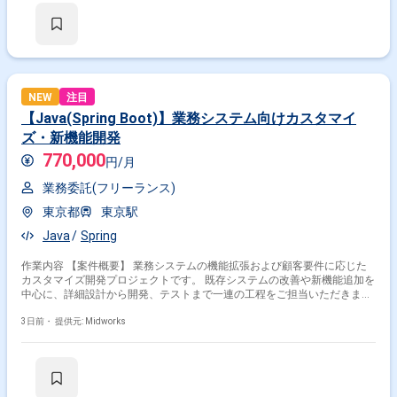
います ・Java(Spring)を用いたバックエンド開発を行います ・業務ロジッ
クおよび各種機能の実装を行います ・結合テスト、不具合調査および品質
改善対応を行います
NEW
注目
【Java(Spring Boot)】業務システム向けカスタマイ
ズ・新機能開発
770,000
円/月
業務委託(フリーランス)
東京都
東京駅
Java
Spring
作業内容 【案件概要】 業務システムの機能拡張および顧客要件に応じた
カスタマイズ開発プロジェクトです。 既存システムの改善や新機能追加を
中心に、詳細設計から開発、テストまで一連の工程をご担当いただきま
す。 Java(Spring Boot)を用いた開発を通じて、システム品質向上と安定
したサービス提供を支援していただく案件です。 設計内容の見直しや不具
3日前・
提供元: Midworks
合対応など、継続的なシステム改善にも携わっていただきます。 【作業内
容】 ・既存システムのカスタマイズ開発および新機能追加 ・Java(Spring
Boot)を用いた設計、実装対応 ・詳細設計書の作成および設計内容のレビ
ュー ・単体テスト、結合テストの実施および不具合改修 ・設計書、テス
ト仕様書など各種ドキュメント作成