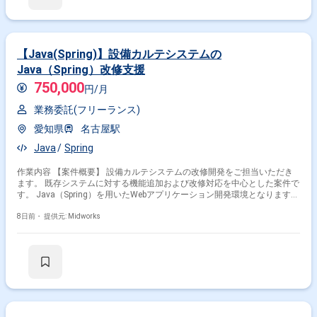
【Java(Spring)】設備カルテシステムの
Java（Spring）改修支援
750,000
円/月
業務委託(フリーランス)
愛知県
名古屋駅
Java
Spring
作業内容 【案件概要】 設備カルテシステムの改修開発をご担当いただき
ます。 既存システムに対する機能追加および改修対応を中心とした案件で
す。 Java（Spring）を用いたWebアプリケーション開発環境となります。
安定稼働中のシステムに対し、品質維持と機能改善を行う業務です。 【作
業内容】 ・設備カルテシステムの機能改修をご担当いただきます ・
8日前・
提供元: Midworks
Java（Spring）を用いたWebアプリケーション開発を実施いただきます ・
既存機能の調査および影響分析をご担当いただきます ・詳細設計から実装
およびテストまでをご担当いただきます ・不具合対応および改善対応を実
施いただきます