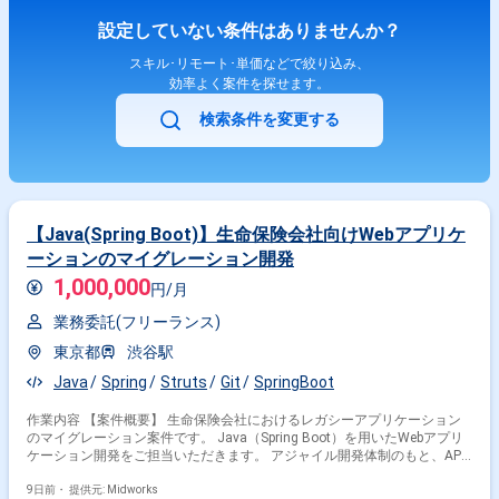
設定していない条件はありませんか？
スキル･リモート･単価などで絞り込み、
効率よく案件を探せます。
検索条件を変更する
【Java(Spring Boot)】生命保険会社向けWebアプリケ
ーションのマイグレーション開発
1,000,000
円/月
業務委託(フリーランス)
東京都
渋谷駅
Java
Spring
Struts
Git
SpringBoot
作業内容 【案件概要】 生命保険会社におけるレガシーアプリケーション
のマイグレーション案件です。 Java（Spring Boot）を用いたWebアプリ
ケーション開発をご担当いただきます。 アジャイル開発体制のもと、API
開発を中心に対応いただくポジションです。 開発工程をメインに、一部設
計業務にも携わっていただきます。 【作業内容】 ・レガシーアプリケー
9日前・
提供元: Midworks