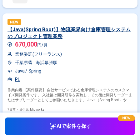
NEW
【Java(Spring Boot)】物流業界向け倉庫管理システム
のプロジェクト管理業務
670,000
円/月
業務委託(フリーランス)
千葉県
海浜幕張駅
Java
Spring
PL
作業内容 【案件概要】 自社サービスである倉庫管理システムのカスタマ
イズ開発案件です。 入社後は開発研修を実施し、その後は開発リーダーま
たはサブリーダーとしてご参画いただきます。 Java（Spring Boot）や
AWSを用いたモダンな環境で開発を進めます。 習熟度に応じて、小規模
から中規模案件のPM業務へステップアップ可能なポジションです。 【作
7日前・
提供元: Midworks
業内容】 ・倉庫管理システムのカスタマイズ案件におけるプロジェクト管
NEW
理 ・開発リーダーまたはサブリーダーとしての開発推進対応 ・
Java（Spring Boot）を用いたシステム開発対応 ・AWS環境を活用した開
AIで案件を探す
発および運用対応 ・習熟度に応じた小規模?中規模案件のPM業務対応