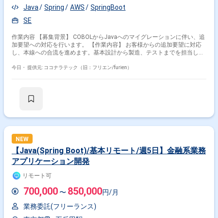
Java
Spring
AWS
SpringBoot
SE
作業内容 【募集背景】 COBOLからJavaへのマイグレーションに伴い、追
加要望への対応を行います。 【作業内容】 お客様からの追加要望に対応
し、本線への合流を進めます。基本設計から製造、テストまでを担当しま
す。 【求める人物像】 自発的に行動し、円滑にコミュニケーションを取
れる方を求めています。 【ポジションの魅力】 マイグレーションプロジ
今日・
提供元: ココナラテック（旧：フリエン/furien）
ェクトにおいて、設計からテストまで一貫して携わることができます。
【開発環境】 Java、Spring Boot、AWSを使用します。
NEW
【Java(Spring Boot)/基本リモート/週5日】金融系業務
アプリケーション開発
リモート可
700,000
850,000
〜
円/月
業務委託(フリーランス)