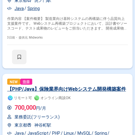
東京都
虎ノ門駅
Java
Spring
作業内容 【案件概要】 製造業向け基幹システムの再構築に伴う品質向上
支援案件です。 Webシステム再構築プロジェクトにおいて、設計書やソー
スコード、テスト成果物のレビューをご担当いただきます。 開発成果物の
品質確認や課題抽出を通じて、システムの品質向上および受入品質の改善
を推進していただきます。 Java(Spring Boot)やOracleを利用した開発経験
3日前・
提供元: Midworks
を活かし、開発チームの品質向上を支援するポジションです。 【作業内
容】 ・詳細設計書と実装コードの整合性レビュー ・単体テストコード、
テストケースの網羅性および品質確認 ・ソースコードの可読性やコメント
内容のレビュー、改善提案 ・品質課題の抽出およびレビュー結果のフィー
ドバック ・Java(Spring Boot)を用いた開発成果物およびSQL実装内容の品
質確認
NEW
注目
【PHP/Java】保険業界向けWebシステム開発構築案件
リモート可
オンライン商談OK
700,000
円/月
業務委託(フリーランス)
東京都
神谷町駅
Java
JavaScript
PHP
Linux
MySQL
Spring