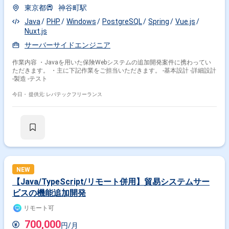
東京都
神谷町駅
Java
PHP
Windows
PostgreSQL
Spring
Vue.js
Nuxt.js
サーバーサイドエンジニア
作業内容 ・Javaを用いた保険Webシステムの追加開発案件に携わってい
ただきます。 ・主に下記作業をご担当いただきます。 -基本設計 -詳細設計
-製造 -テスト
今日・
提供元: レバテックフリーランス
NEW
【Java/TypeScript/リモート併用】貿易システムサー
ビスの機能追加開発
リモート可
700,000
円/月