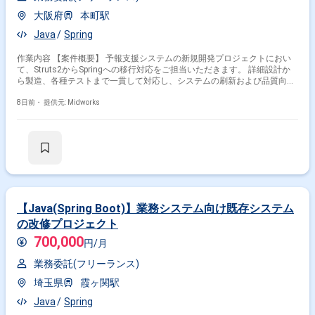
大阪府
本町駅
Java
Spring
作業内容 【案件概要】 予報支援システムの新規開発プロジェクトにおい
て、Struts2からSpringへの移行対応をご担当いただきます。 詳細設計か
ら製造、各種テストまで一貫して対応し、システムの刷新および品質向上
を支援する案件です。 Eclipse、Spring、PostgreSQLを利用した開発環境
での業務となります。 モダナイゼーションを推進する開発メンバーとして
8日前・
提供元: Midworks
ご参画いただきます。 【作業内容】 ・Struts2からSpringへの移行開発を
ご担当いただきます ・詳細設計の作成および設計レビュー対応を実施いた
だきます ・Springを用いた製造および実装作業をご担当いただきます ・単
体試験の実施および不具合修正対応を行っていただきます ・結合試験の実
施および品質確認をご担当いただきます
【Java(Spring Boot)】業務システム向け既存システム
の改修プロジェクト
700,000
円/月
業務委託(フリーランス)
埼玉県
霞ヶ関駅
Java
Spring