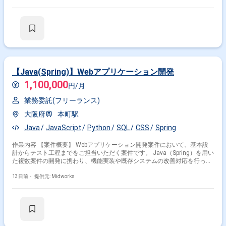
ションのマイグレーション対応 ・Java Spring Bootを用いたWebアプリケ
ーション開発 ・APIの設計および開発 ・一部基本設計、詳細設計対応
【Java(Spring)】Webアプリケーション開発
1,100,000
円/月
業務委託(フリーランス)
大阪府
本町駅
Java
JavaScript
Python
SQL
CSS
Spring
作業内容 【案件概要】 Webアプリケーション開発案件において、基本設
計からテスト工程までをご担当いただく案件です。 Java（Spring）を用い
た複数案件の開発に携わり、機能実装や既存システムの改善対応を行って
いただきます。 設計からテストまで一連の工程を担当し、システム品質向
上を推進していただきます。 Java開発経験を活かして長期的に参画いた
13日前・
提供元: Midworks
だく開発案件です。 【作業内容】 ・Java（Spring）を使用したWebアプ
リケーション開発 ・基本設計、詳細設計対応 ・既存機能の改修および改
善対応 ・テスト設計およびテスト実施 ・システム品質向上に向けた開発
対応