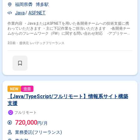
福岡県
博多駅
Java
ASP.NET
作業内容 ・JavaまたはASP.NETを用いた各開発チームへの技術支援に携
わっていただきます ・主に下記作業をご担当いただきます -各開発チー
ムからのフレームワーク（FW）に関する問い合わせ対応 -アプリケーシ
ョンの不具合調査/原因分析 -各チームで解決が困難な技術課題の調査/解
決支援 -アーキテクチャ観点での技術提案/改善提案 -技術調査結果の
2日前・
提供元: レバテックフリーランス
報告および関係者とのコミュニケーション
NEW
注目
【Java/TypeScript/フルリモート】情報系サイト構築
支援
フルリモート
720,000
円/月
業務委託(フリーランス)