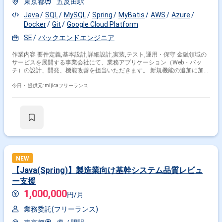
東京都
五反田駅
Java
SQL
MySQL
Spring
MyBatis
AWS
Azure
Docker
Git
Google Cloud Platform
SE
バックエンドエンジニア
作業内容 要件定義,基本設計,詳細設計,実装,テスト,運用・保守 金融領域の
サービスを展開する事業会社にて、業務アプリケーション（Web・バッ
チ）の設計、開発、機能改善を担当いただきます。 新規機能の追加に加え
て、既存システムの改善やリプレイスも対象範囲に含まれ、要件の整理か
ら実装、運用までを一貫して進める体制です。 サーバーサイドは Java を
今日・
提供元: mijicaフリーランス
中心に、Spring Boot や Quarkus を用いて開発しており、実行基盤は AWS
上のコンテナ環境です。 利用者との距離が非常に近く、現場の要望を直接
受け取りながら開発を進められる環境のため、要件に対してオーナーシッ
プを持って動ける方に適しています。 入場後の初日から数日間は出社が必
要ですが、それ以降は基本的にリモートワークで稼働いただけます。 業務
状況に応じて出社が発生する場合がありますので、必要時に都内オフィス
へ出社できる範囲にお住まいの方を希望します。
NEW
【Java(Spring)】製造業向け基幹システム品質レビュ
ー支援
1,000,000
円/月
業務委託(フリーランス)