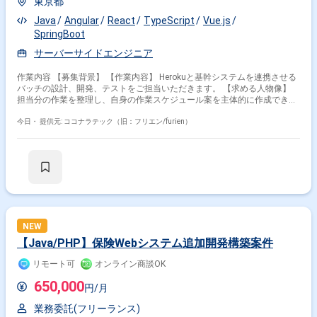
東京都
Java
Angular
React
TypeScript
Vue.js
SpringBoot
サーバーサイドエンジニア
作業内容 【募集背景】 【作業内容】 Herokuと基幹システムを連携させる
バッチの設計、開発、テストをご担当いただきます。 【求める人物像】
担当分の作業を整理し、自身の作業スケジュール案を主体的に作成できる
方を求めています。 【ポジションの魅力】 Herokuと基幹システムの連携
に関わるバッチ開発を、設計からテストまで一貫して担当できます。 【開
今日・
提供元: ココナラテック（旧：フリエン/furien）
発環境】 Heroku、Postgres、Java 21、Vue 3.js（TypeScript）、Spring
Boot、Spring Batch、Hinemos、Slack、Backlog、GitHubを使用します。
NEW
【Java/PHP】保険Webシステム追加開発構築案件
リモート可
オンライン商談OK
650,000
円/月
業務委託(フリーランス)