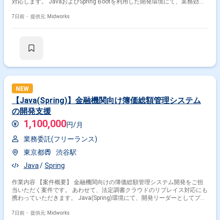
対応します。 JavaおよびSpring Bootを利用した開発環境にて、業務効率
化を目的としたシステム構築を推進します。 サブリーダー枠として、開発
推進やチーム連携を行いながらプロジェクトを支援するポジションです。
7日前・
提供元: Midworks
【作業内容】 ・要件定義および基本設計、詳細設計対応 ・Java／Spring
Bootを用いたワークフローシステム開発 ・単体テスト、結合テストおよ
び総合テスト対応 ・本番リリース対応および運用引継ぎ支援 ・サブリー
ダーとしての進捗管理およびチーム調整対応
NEW
【Java(Spring)】金融機関向け簿価総額管理システム
の開発支援
1,100,000
円/月
業務委託(フリーランス)
東京都
渋谷駅
Java
Spring
作業内容 【案件概要】 金融機関向けの簿価総額管理システム開発をご担
当いただく案件です。 あわせて、法定調書クラウドのリプレイス対応にも
携わっていただきます。 Java(Spring)環境にて、開発リーダーとしてプロ
ジェクト推進やチーム管理を行っていただく想定です。 金融系システム開
発経験を活かしながら、上流工程から幅広く対応いただくポジションで
7日前・
提供元: Midworks