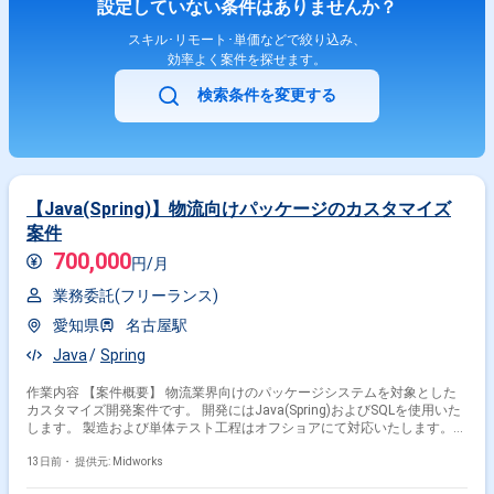
設定していない条件はありませんか？
スキル･リモート･単価などで絞り込み、
効率よく案件を探せます。
検索条件を変更する
【Java(Spring)】物流向けパッケージのカスタマイズ
案件
700,000
円/月
業務委託(フリーランス)
愛知県
名古屋駅
Java
Spring
作業内容 【案件概要】 物流業界向けのパッケージシステムを対象とした
カスタマイズ開発案件です。 開発にはJava(Spring)およびSQLを使用いた
します。 製造および単体テスト工程はオフショアにて対応いたします。
設計工程から単体テストおよび受入れ以降の対応までが主なスコープとな
ります。 上流工程から対応可能なSEを歓迎しますが、JavaおよびSQL経
13日前・
提供元: Midworks
験者の提案も可能です。 【作業内容】 ・基本設計および詳細設計 ・オフ