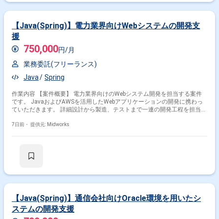
【Java(Spring)】電力業界向けWebシステムの開発支
援
750,000
円/月
業務委託(フリーランス)
Java
Spring
作業内容 【案件概要】 電力業界向けのWebシステム開発を担当する案件
です。 JavaおよびAWSを活用したWebアプリケーションの開発に携わっ
ていただきます。 詳細設計から製造、テストまで一連の開発工程を担当し
ていただきます。 また、AWS環境でのシステム運用や改善対応にも携わ
ることができます。 【作業内容】 ・Java(Spring)を用いたWebアプリケー
7日前・
提供元: Midworks
ション開発 ・詳細設計および実装対応 ・単体テスト、結合テストの実施
・AWS環境でのシステム構築および運用対応 ・システム保守および改善
対応
【Java(Spring)】通信会社向けOracle環境を用いたシ
ステムの開発支援