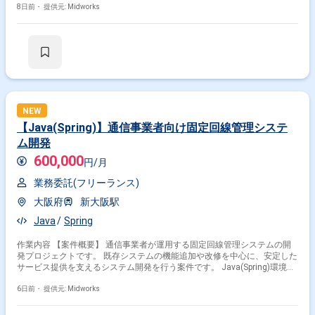
推進いただきます。 関係者と連携しながら、システム全体の品質向上およ
8日前・
提供元: Midworks
び安定稼働を支援いただく案件です。 【作業内容】 ・システム更改に伴
うアーキテクチャ設計をご担当いただきます ・Java（Spring）を用いた技
術方針の策定を実施いただきます ・システム全体の構成検討および技術課
題の解決を行っていただきます ・開発チームへの技術支援およびレビュー
を実施いただきます ・関係各所との調整および設計推進をご担当いただき
ます
NEW
【Java(Spring)】通信事業者向け固定回線管理システ
ム開発
600,000
円/月
業務委託(フリーランス)
大阪府
新大阪駅
Java
Spring
作業内容 【案件概要】 通信事業者が運用する固定回線管理システムの開
発プロジェクトです。 既存システムの機能追加や改修を中心に、安定した
サービス提供を支えるシステム開発を行う案件です。 Java(Spring)環境に
て詳細設計から開発、結合テストまで一連の工程に携わっていただきま
す。 システムの機能拡張や品質向上を通じて、継続的なサービス改善を支
6日前・
提供元: Midworks
援していただきます。 【作業内容】 ・固定回線管理システムの機能追加
および改修対応を行います ・詳細設計書の作成、修正および開発対応を行