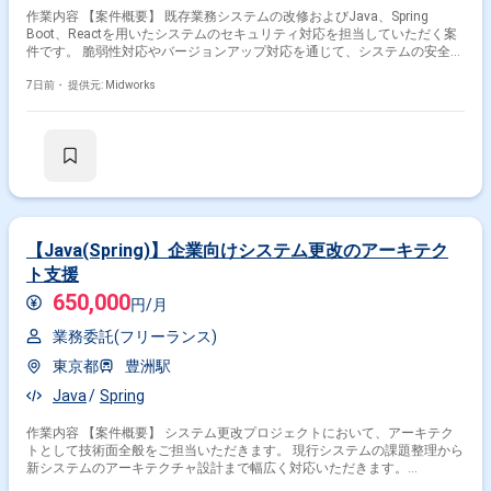
作業内容 【案件概要】 既存業務システムの改修およびJava、Spring
Boot、Reactを用いたシステムのセキュリティ対応を担当していただく案
件です。 脆弱性対応やバージョンアップ対応を通じて、システムの安全性
と安定性の向上を推進します。 AIツールを活用しながら、製造・テスト・
レビューの品質向上および生産性向上にも取り組みます。 お客様と直接要
7日前・
提供元: Midworks
件や仕様の調整を行い、既存メンバーと連携しながら開発を進めていただ
きます。 【作業内容】 ・既存システムの改修および機能改善対応 ・
Java、Spring Boot、React環境における脆弱性対応 ・ライブラリやミドル
ウェアのバージョンアップ対応 ・AIツールを活用した製造、テスト、レビ
ュー業務 ・お客様との要件整理および仕様調整対応
【Java(Spring)】企業向けシステム更改のアーキテク
ト支援
650,000
円/月
業務委託(フリーランス)
東京都
豊洲駅
Java
Spring
作業内容 【案件概要】 システム更改プロジェクトにおいて、アーキテク
トとして技術面全般をご担当いただきます。 現行システムの課題整理から
新システムのアーキテクチャ設計まで幅広く対応いただきます。
Java（Spring）を中心としたシステム基盤の設計および技術方針の策定を