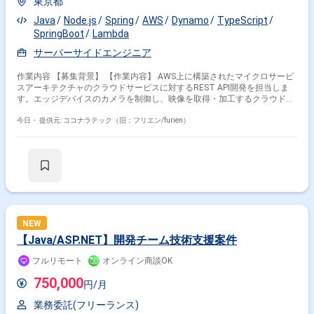
東京都
Java
Node.js
Spring
AWS
Dynamo
TypeScript
SpringBoot
Lambda
サーバーサイドエンジニア
作業内容 【募集背景】 【作業内容】 AWS上に構築されたマイクロサービ
スアーキテクチャのクラウドサービスに対するREST API開発を担当しま
す。エッジデバイスのカメラを制御し、映像を取得・加工するクラウドサ
ービスのバックエンド開発を中心に、フロントエンド開発も一部担当しま
す。 【求める人物像】 【ポジションの魅力】 AWS上のマイクロサービス
今日・
提供元: ココナラテック（旧：フリエン/furien）
アーキテクチャを用いたクラウドサービス開発に携わることができます。
【開発環境】 AWS、Java、JavaScript、TypeScript、Node.js、Spring
Boot、MongoDB、DynamoDBを使用します。
NEW
【Java/ASP.NET】開発チーム技術支援案件
フルリモート
オンライン商談OK
750,000
円/月
業務委託(フリーランス)