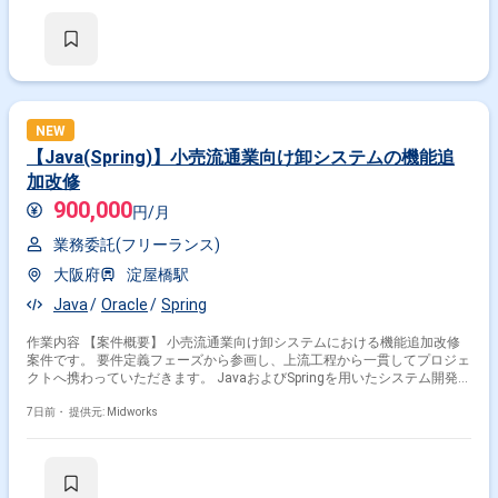
ショア成果物の受入れレビュー ・単体テスト仕様書作成および実施 ・結
合テストおよび検証支援 ・受入れ対応および不具合調査対応
NEW
【Java(Spring)】小売流通業向け卸システムの機能追
加改修
900,000
円/月
業務委託(フリーランス)
大阪府
淀屋橋駅
Java
Oracle
Spring
作業内容 【案件概要】 小売流通業向け卸システムにおける機能追加改修
案件です。 要件定義フェーズから参画し、上流工程から一貫してプロジェ
クトへ携わっていただきます。 JavaおよびSpringを用いたシステム開発を
中心に、既存機能の改修や追加開発を進めます。 設計から開発、テストま
で幅広い工程をご担当いただく想定です。 【作業内容】 ・要件定義およ
7日前・
提供元: Midworks
び仕様整理対応 ・基本設計、詳細設計対応 ・Java(Spring)を用いた機能追
加および改修開発 ・単体テスト、結合テスト対応 ・既存システムの調査
および不具合修正対応