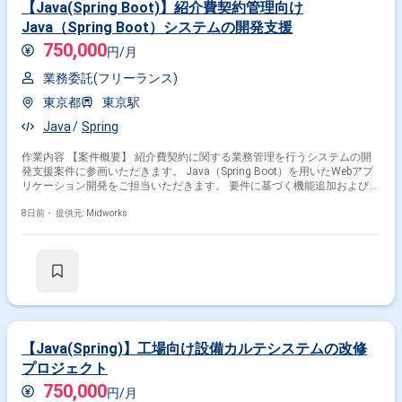
【Java(Spring Boot)】紹介費契約管理向け
Java（Spring Boot）システムの開発支援
750,000
円/月
業務委託(フリーランス)
東京都
東京駅
Java
Spring
作業内容 【案件概要】 紹介費契約に関する業務管理を行うシステムの開
発支援案件に参画いただきます。 Java（Spring Boot）を用いたWebアプ
リケーション開発をご担当いただきます。 要件に基づく機能追加および既
存機能の改修対応を中心に実施いただきます。 業務部門と連携しながら、
システムの安定稼働および機能改善を推進いただきます。 開発からテスト
8日前・
提供元: Midworks
まで一連の工程に携わっていただく想定です。 【作業内容】 ・
Java（Spring Boot）を用いたWebアプリケーション開発 ・既存機能の改
修および新規機能追加対応 ・要件に基づく設計および実装対応 ・単体テ
ストおよび結合テストの実施 ・業務部門との調整および改善対応
【Java(Spring)】工場向け設備カルテシステムの改修
プロジェクト
750,000
円/月