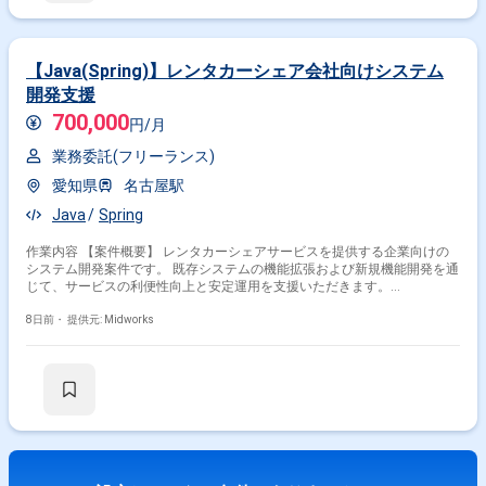
【Java(Spring)】レンタカーシェア会社向けシステム
開発支援
700,000
円/月
業務委託(フリーランス)
愛知県
名古屋駅
Java
Spring
作業内容 【案件概要】 レンタカーシェアサービスを提供する企業向けの
システム開発案件です。 既存システムの機能拡張および新規機能開発を通
じて、サービスの利便性向上と安定運用を支援いただきます。
Java（Spring）を用いたバックエンド開発を中心に、業務システムの改善
に携わっていただきます。 ユーザー向けサービスの品質向上および業務効
8日前・
提供元: Midworks
率化を目的とした開発プロジェクトです。 チーム体制のもとで継続的な開
発・改善に取り組むポジションです。 【作業内容】 ・レンタカーシェア
システムの機能設計および開発対応 ・Java（Spring）を用いたバックエン
ド実装対応 ・既存機能の改修および機能拡張対応 ・単体試験および結合
テストの実施 ・不具合調査および品質改善対応