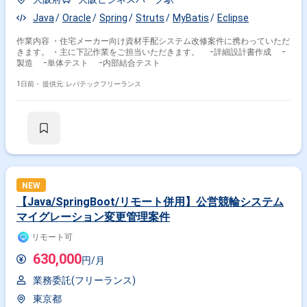
Java
Oracle
Spring
Struts
MyBatis
Eclipse
作業内容 ・住宅メーカー向け資材⼿配システム改修案件に携わっていただ
きます。 ・主に下記作業をご担当いただきます。 ｰ詳細設計書作成 ｰ
製造 ｰ単体テスト ｰ内部結合テスト
1日前・
提供元: レバテックフリーランス
NEW
【Java/SpringBoot/リモート併用】公営競輪システム
マイグレーション変更管理案件
リモート可
630,000
円/月
業務委託(フリーランス)
東京都