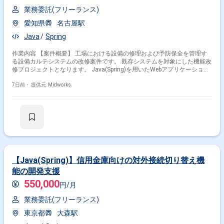
業務委託(フリーランス)
愛知県
名古屋駅
Java
Spring
作業内容 【案件概要】 工場における設備の修理および予防保全を管理す
る設備カルテシステムの改修案件です。 既存システムを対象にした機能改
掛け合わせ条件で絞り込む
修プロジェクトとなります。 Java(Spring)を用いたWebアプリケーション
開発環境です。 詳細設計から単体テストまでの工程を担当いただきます。
【作業内容】 ・詳細設計の作成および修正対応 ・Java(Spring)を用いた製
7日前・
提供元: Midworks
フレームワークで絞り込む
造および改修開発 ・単体テストの実施および不具合対応 ・既存機能の調
査および改修対応 ・関連ドキュメントの修正および整備
Java × SpringBoot
職種で絞り込む
Java × バックエンドエンジニア
Java × サーバーサイドエンジニア
【Java(Spring)】信用金庫向けの対外接続切り替え機
Java × スマホアプリエンジニア
能の開発支援
Java × フロントエンドエンジニア
550,000
円/月
業界で絞り込む
業務委託(フリーランス)
東京都
大森駅
Java × サービス
Java × 製造
Java × EC