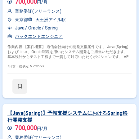
700,000
円/月
業務委託(フリーランス)
東京都
天王洲アイル駅
Java
Oracle
Spring
バックエンドエンジニア
作業内容 【案件概要】 通信会社向けの開発支援案件です。 Java(Spring)
およびLinux、Oracle環境を用いたシステム開発をご担当いただきます。
基本設計からテスト工程まで一貫して対応いただくポジションです。 API
開発やサーバーサイド開発、バッチ開発が中心となる案件です。 【作業内
容】 ・基本設計の作成および対応 ・Java(Spring)を用いたAPI開発 ・サー
7日前・
提供元: Midworks
バーサイド機能の開発および改修 ・バッチ処理の設計および開発 ・テス
ト工程の実施および不具合対応
【Java(Spring)】予報支援システムにおけるSpring移
行開発支援
700,000
円/月
業務委託(フリーランス)