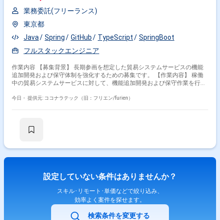
業務委託(フリーランス)
東京都
Java
Spring
GitHub
TypeScript
SpringBoot
フルスタックエンジニア
作業内容 【募集背景】 長期参画を想定した貿易システムサービスの機能
追加開発および保守体制を強化するための募集です。 【作業内容】 稼働
中の貿易システムサービスに対して、機能追加開発および保守作業を行っ
ていただきます。バックエンドではJavaおよびSpring Bootを用いたREST
APIの開発、PostgreSQLとjOOQを利用した実装を行います。フロントエン
今日・
提供元: ココナラテック（旧：フリエン/furien）
ドではReactおよびTypeScript、Vite、Chakra UIを用いた画面開発を行い
ます。OpenAPI 3.0およびYAMLによるAPI仕様管理を行い、APIファースト
な開発を進めていただきます。開発環境としてVisual Studio Code、
GitHub、GitHub Actions、OpenAPI Generator（Swagger）を利用し、継続
的な開発・保守を推進していただきます。 【求める人物像】 中堅から上
級クラスとして、自走して開発を推進できる方を求めています。お客様と
の技術的な会話や設計方針の検討ができ、フットワーク軽くコミュニケー
ションを取りながら開発を進めていただける方を歓迎します。 【ポジショ
ンの魅力】 モダンな技術スタックを用いた貿易システム開発に長期で携わ
設定していない条件はありませんか？
ることができ、APIファーストな開発スタイルのもとでバックエンドから
フロントエンドまで幅広い経験を積むことができます。 【開発環境】
スキル･リモート･単価などで絞り込み、
OpenAPI 3.0、YAML、Java 25、Spring Boot 3.5.x、PostgreSQL 17、
効率よく案件を探せます。
jOOQ、REST API開発、React 18、TypeScript、Vite、Chakra UI、Visual
Studio Code、GitHub、GitHub Actions、OpenAPI Generator（Swagger）
検索条件を変更する
を利用しています。