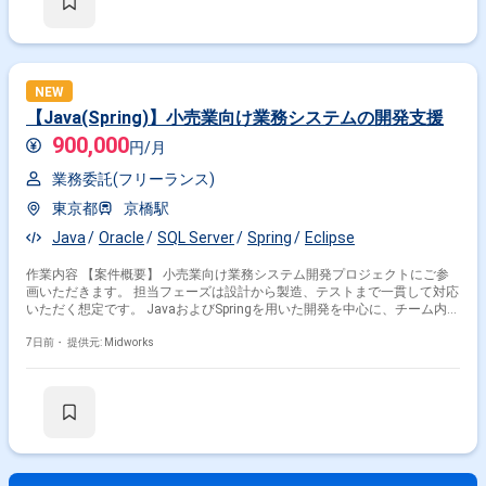
NEW
【Java(Spring)】小売業向け業務システムの開発支援
900,000
円/月
業務委託(フリーランス)
東京都
京橋駅
Java
Oracle
SQL Server
Spring
Eclipse
作業内容 【案件概要】 小売業向け業務システム開発プロジェクトにご参
画いただきます。 担当フェーズは設計から製造、テストまで一貫して対応
いただく想定です。 JavaおよびSpringを用いた開発を中心に、チーム内で
連携しながら開発を進めます。 積極的にコミュニケーションを取りなが
ら、主体的に業務へ取り組める方を募集しています。 【作業内容】 ・
7日前・
提供元: Midworks
Java(Spring)を用いたシステム開発対応 ・基本設計および詳細設計対応 ・
製造および単体テスト、結合テスト対応 ・不具合調査および修正対応 ・
チーム内でのコミュニケーションおよび進捗共有対応