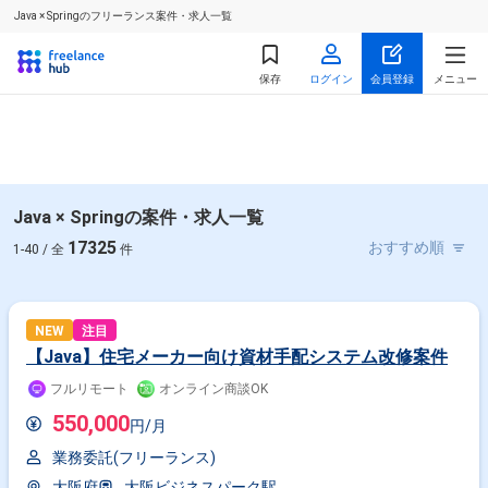
Java × Springのフリーランス案件・求人一覧
保存
ログイン
会員登録
メニュー
Java × Springの案件・求人一覧
17325
1-40 / 全
件
NEW
注目
【Java】住宅メーカー向け資材⼿配システム改修案件
フルリモート
オンライン商談OK
550,000
円/月
業務委託(フリーランス)
大阪府
大阪ビジネスパーク駅