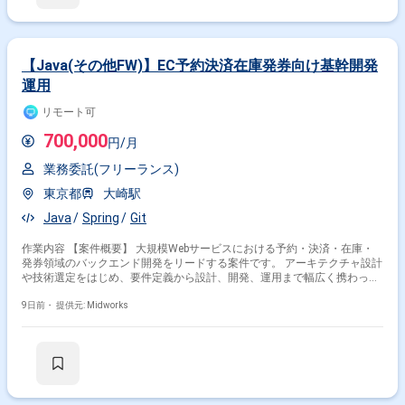
【Java(その他FW)】EC予約決済在庫発券向け基幹開発
運用
リモート可
掛け合わせ条件で絞り込む
700,000
円/月
業務委託(フリーランス)
フレームワークで絞り込む
東京都
大崎駅
Java × Spring
Java × SpringBoot
Java
Spring
Git
職種で絞り込む
作業内容 【案件概要】 大規模Webサービスにおける予約・決済・在庫・
発券領域のバックエンド開発をリードする案件です。 アーキテクチャ設計
Java × バックエンドエンジニア
や技術選定をはじめ、要件定義から設計、開発、運用まで幅広く携わって
Java × サーバーサイドエンジニア
いただきます。 複雑なドメインやレガシーシステムの課題解決に加え、開
発生産性向上や品質改善、技術標準化も推進します。 オンボーディング期
9日前・
提供元: Midworks
Java × スマホアプリエンジニア
間のみ出社し、その後は基本リモートで長期参画を予定している案件で
す。 【作業内容】 ・大規模WebアプリケーションおよびAPIのアーキテク
Java × フロントエンドエンジニア
チャ設計、開発、運用リード ・技術選定、設計方針策定および要件定義、
仕様検討の主導 ・レガシー領域の改善、リファクタリングおよび技術課題
業界で絞り込む
解決 ・開発生産性向上に向けた自動化、ツール導入、品質改善対応 ・コ
ードレビュー、技術標準化およびメンバー育成対応
Java × サービス
Java × 製造
Java × 金融