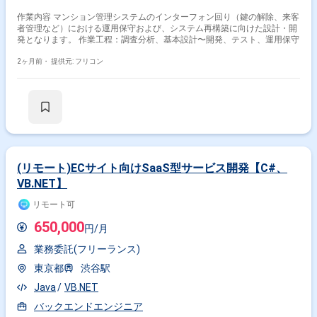
作業内容 マンション管理システムのインターフォン回り（鍵の解除、来客
者管理など）における運用保守および、システム再構築に向けた設計・開
発となります。 作業工程：調査分析、基本設計〜開発、テスト、運用保守
2ヶ月前・
提供元: フリコン
(リモート)ECサイト向けSaaS型サービス開発【C#、
VB.NET】
リモート可
650,000
円/月
業務委託(フリーランス)
東京都
渋谷駅
Java
VB.NET
バックエンドエンジニア