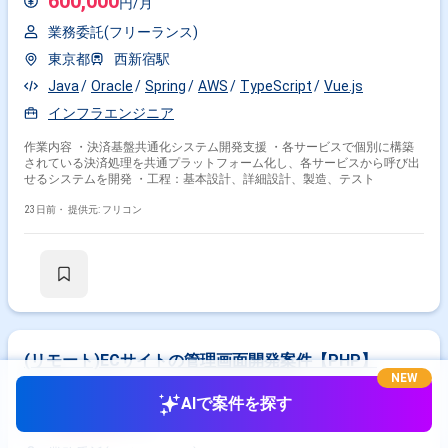
600,000
円/月
業務委託(フリーランス)
東京都
西新宿駅
Java
Oracle
Spring
AWS
TypeScript
Vue.js
インフラエンジニア
作業内容 ・決済基盤共通化システム開発支援 ・各サービスで個別に構築
されている決済処理を共通プラットフォーム化し、各サービスから呼び出
せるシステムを開発 ・工程：基本設計、詳細設計、製造、テスト
23日前・
提供元: フリコン
(リモート)ECサイトの管理画面開発案件【PHP】
NEW
リモート可
AIで案件を探す
500,000
円/月