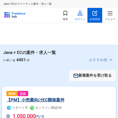
Java × ECのフリーランス案件・求人一覧
保存
ログイン
会員登録
メニュー
Java × ECの案件・求人一覧
4451
1-40 / 全
件
新着案件を受け取る
NEW
注目
【PM】小売業向けEC開発案件
リモート可
オンライン商談OK
1,050,000
円/月