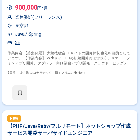
900,000
円/月
業務委託(フリーランス)
東京都
Java
Spring
SE
作業内容 【募集背景】 大規模総合ECサイトの開発体制強化を目的として
います。 【作業内容】 WebサイトECの新規開発および保守、スマートフ
ォンアプリ開発、タブレット向け業務アプリ開発、クラウド・ビッグデー
タ関連の開発を担当します。 要件整理、仕様調整、基本設計、詳細設計、
製造、各種テストを担当します。 【求める人物像】 最新技術やアーキテ
2日前・
提供元: ココナラテック（旧：フリエン/furien）
クチャを活用したスピード感のある開発に意欲的な方を求めています。
【ポジションの魅力】 大規模ECサイトを最新テクノロジーで成長させる
開発を経験できます。技術力を磨けるプロジェクトです。 【開発環境】
WebシステムではJava、Springなどの各種フレームワークを使用します。
ネイティブアプリではObjective-C、Java、C#を使用します。データベー
スはOracle、Redis、Hbase、Solr、MariaDBなどを使用し、インフラ基盤
はOpenStackです。
NEW
【PHP/Java/Ruby/フルリモート】ネットショップ作成
サービス開発サーバサイドエンジニア