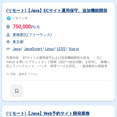
特徴で絞り込む
(リモート)【Java】ECサイト運用保守、追加機能開発
Java × 副業
Java × 在宅・リモート
リモート可
750,000
円/月
その他の条件で検索する
業務委託(フリーランス)
東京都
その他開発言語・スキルから探す
Java
JavaScript
Linux
LESS
Vue.js
Spring
Struts
SpringBoot
JavaScript
SQL
作業内容 ・ECサイトの運用保守および追加機能開発を担当。 ・主に
AWS
Oracle
Linux
PHP
React
Vue.js を用いたフロントエンド開発（設計〜結合試験）を担当し、稼働に
応じてバックエンド、バッチ、管理ツールも対応。 ・進捗報告や課題管理
その他の職種から探す
はSlack / Teams / Backlog を使用。
1ヶ月前・
提供元: フリコン
サーバーサイドエンジニア
バックエンドエンジニア
スマホアプリエンジニア
フロントエンドエンジニア
PM
(リモート)【Java】Web予約サイト開発業務