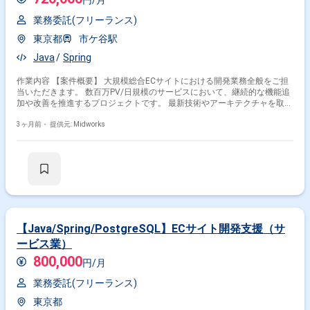
円/月
く状況を楽しみ、変化に柔軟に対応できる方、ショップの成長や成功、メ
ンバーの成長や成功も喜べる方にご活躍いただけるポジションです。 【ポ
業務委託(フリーランス)
ジションの魅力】 成長を続けるネットショップ作成サービスの開発に携わ
東京都
市ケ谷駅
りながら、トラフィック増加や多様なニーズへの対応といったスケールや
複雑性の高い課題に取り組むことができます。既存コードの改善と新機能
Java
Spring
開発を両立しつつ、最新の技術トレンドを意識した開発を行うことで、サ
ーバサイドエンジニアとして継続的に成長していける環境です。少人数チ
作業内容 【案件概要】 大規模総合ECサイトにおける開発業務全般をご担
ームで裁量を持ち、サービス性を維持しながらプロダクトの価値向上に直
当いただきます。 数百万PV/日規模のサービスにおいて、継続的な機能追
接貢献していただけます。 【開発環境】 クラウドサービスの活用やコン
加や改善を推進するプロジェクトです。 最新技術やアーキテクチャを取り
テナ化などを通じて、技術ドリブンな開発環境の改善に取り組んでおりま
入れたスピード感のある開発環境での参画となります。 Webやアプリ、ク
す。
ラウド、ビッグデータなど幅広い領域に関わることができる案件です。
3ヶ月前・
提供元: Midworks
【作業内容】 ・ECサイトにおける機能開発および改善対応 ・
Java（Spring）を用いたバックエンド開発 ・要件に基づく設計から実装、
テストまでの一連の対応 ・クラウド環境を活用したシステム開発支援 ・
関連チームと連携した開発推進
【Java/Spring/PostgreSQL】ECサイト開発支援（サ
ービス業）
800,000
円/月
業務委託(フリーランス)
東京都