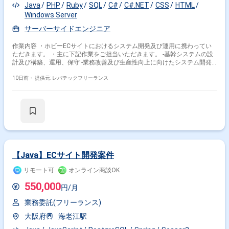
Java
PHP
Ruby
SQL
C#
C#.NET
CSS
HTML
Windows Server
サーバーサイドエンジニア
作業内容 ・ホビーECサイトにおけるシステム開発及び運用に携わってい
ただきます。 ・主に下記作業をご担当いただきます。 -基幹システムの設
計及び構築、運用、保守 -業務改善及び生産性向上に向けたシステム開発 -
Webアプリケーションの設計及び実装、運営
10日前・
提供元: レバテックフリーランス
【Java】ECサイト開発案件
リモート可
オンライン商談OK
550,000
円/月
業務委託(フリーランス)
大阪府
海老江駅