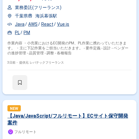
業務委託(フリーランス)
千葉県
海浜幕張駅
Java
AWS
React
Vue.js
PL
PM
作業内容 ・小売業におけるEC開発のPM、PL作業に携わっていただきま
す。 ・主に下記作業をご担当いただきます。 - 要件定義 - 設計 - ベンダー
の進捗管理 - 品質管理 - 調整 - 各種報告
3日前・
提供元: レバテックフリーランス
NEW
【Java/JavaScript/フルリモート】ECサイト保守開発
案件
フルリモート