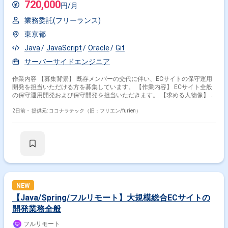
720,000
円/月
業務委託(フリーランス)
東京都
Java
JavaScript
Oracle
Git
サーバーサイドエンジニア
作業内容 【募集背景】 既存メンバーの交代に伴い、ECサイトの保守運用
開発を担当いただける方を募集しています。 【作業内容】 ECサイト全般
の保守運用開発および保守開発を担当いただきます。 【求める人物像】
顧客との折衝を円滑に行い、関係者とコミュニケーションを取りながら業
務を推進できる方を求めています。 【ポジションの魅力】 大規模な既存
2日前・
提供元: ココナラテック（旧：フリエン/furien）
ECシステムの保守開発に携わり、業務仕様の理解やシステム解析の知見を
活かせます。 【開発環境】 Java、Oracle、Git、JavaScriptを使用しま
す。
NEW
【Java/Spring/フルリモート】大規模総合ECサイトの
開発業務全般
フルリモート