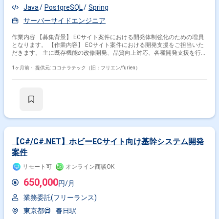
Java
PostgreSQL
Spring
サーバーサイドエンジニア
作業内容 【募集背景】 ECサイト案件における開発体制強化のための増員
となります。 【作業内容】 ECサイト案件における開発支援をご担当いた
だきます。 主に既存機能の改修開発、品質向上対応、各種開発支援を行っ
ていただきます。 設計書やソースコードを確認しながら、詳細設計、製
造、単体テスト、結合テストまで一貫して対応いただく想定です。 参画後
1ヶ月前・
提供元: ココナラテック（旧：フリエン/furien）
の状況やスキル・ご経験に応じて、他案件の開発支援をご担当いただく可
能性があります。 【求める人物像】 仕様や既存コードを主体的に読み解
きながら、自走して開発を進められる方を求めております。 チームメンバ
ーと円滑にコミュニケーションを取りながら、品質向上に主体的に取り組
んでいただける方が望ましいです。 【ポジションの魅力】 ECサイトの開
発支援を通じて、詳細設計からテストまで一連の工程に携わることができ
ます。 既存機能の改修や品質改善対応を経験することで、設計力や問題解
決力を高めていただけます。 【開発環境】 JavaおよびSpring Framework
を用いたWebシステム開発環境下で、PostgreSQLおよびLinuxを利用した
【C#/C#.NET】ホビーECサイト向け基幹システム開発
開発となります。
案件
リモート可
オンライン商談OK
650,000
円/月
業務委託(フリーランス)
東京都
春日駅