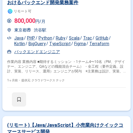
おけるバックエンド開発業務案件
リモート可
800,000
円/月
東京都
渋谷駅
Java
PHP
Python
Ruby
Scala
Trac
GitHub
Kotlin
BigQuery
TypeScript
Figma
Terraform
バックエンドエンジニア
作業内容 業務内容 ■期待するミッション ・1チーム4〜10名（PM、デザイ
ナー、エンジニア、QAなどの職能混合チーム） ・全工程（要件定義、設
計、実装、リリース、運用）エンジニアが関与 ※主業務は設計、実装、
リリース、運用 ・アジャイルなプロセスで進行（スクラムのプラクティス
を一部導入したプロセス） ・バックエンドエンジニアは1チームに2-3名、
1ヶ月前・
提供元: クラウドワークス テック
総勢9名前後 ・Go, Google Cloudを用いた設計、開発、保守、運用 ※変更
の範囲：当社事業に関わる業務全般 ■開発環境 ・言語：Go ・API：
Protocol Buffers, gRPC ・インフラ： Google Cloud (Cloud Run, Cloud
Firestore, Cloud Spanner, etc.) ・CI/CD：GitHub Actions, Cloud Build ・構
成管理： Terraform ・モニタリング：Cloud Monitoring, Cloud Logging,
Cloud Trace ・分析基盤: BigQuery, Looker Studio ・その他: GitHub, Slack,
Notion, Figma ■リモート稼働について 月1回になります。（出社先：企業
オフィス：渋谷） 月に1回出社いただきたいです。 稼働時間：10:00～
19:00 契約期間：初回は3ヶ月、以降は双方合意のもと更新 ■案件の魅力
(リモート)【Java/JavaScript】小売業向けクイックコ
・急成長中のソーシャルECサービスのデータ分析に携わることができます
マースサービス開発