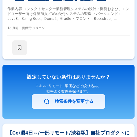
作業内容 コンタクトセンター業務管理システムの設計・開発および、エン
ドユーザー向け保証加入／Web受付システムの製造 ・バックエンド：
Java8、Spring Boot、Doma2、Gradle ・フロント：Bootstrap、
JavaScript、Thymeleaf ・DB：Amazon RDS（PostgreSQL） ・クラウ
ド：AWS（EC2）
1ヶ月前・
提供元: フリコン
設定していない条件はありませんか？
スキル･リモート･単価などで絞り込み、
効率よく案件を探せます。
検索条件を変更する
【Go/週4日～/一部リモート/渋谷駅】自社プロダクトに