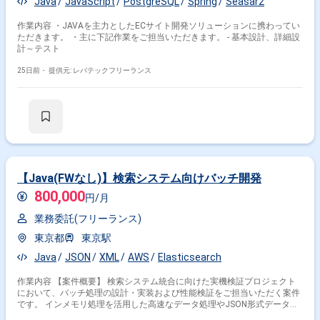
Java
JavaScript
PostgreSQL
Spring
Seasar2
作業内容 ・JAVAを主力としたECサイト開発ソリューションに携わってい
ただきます。 ・主に下記作業をご担当いただきます。 - 基本設計、詳細設
計～テスト
25日前・
提供元: レバテックフリーランス
【Java(FWなし)】検索システム向けバッチ開発
800,000
円/月
業務委託(フリーランス)
東京都
東京駅
Java
JSON
XML
AWS
Elasticsearch
作業内容 【案件概要】 検索システム統合に向けた実機検証プロジェクト
において、バッチ処理の設計・実装および性能検証をご担当いただく案件
です。 インメモリ処理を活用した高速なデータ処理やJSON形式データの
加工、検索基盤への登録処理に携わっていただきます。 処理速度や検索性