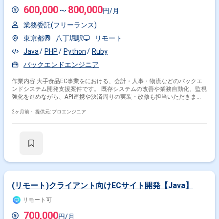
迎いたします。 顧客やメンバーの成長や成功を喜べる方を求めています。
600,000
800,000
〜
円/月
【ポジションの魅力】 国内最大級のEコマースプラットフォームにおい
て、将来的な10倍の負荷増を見越したスケーラビリティ設計に携わること
業務委託(フリーランス)
ができます。 日常的なリファクタリングやコンテナ化など、技術ドリブン
な環境改善が業務に組み込まれている組織で働くことができます。 設計か
東京都
八丁堀駅
リモート
ら実装、リリース、本番稼働後のモニタリングまで一貫して担当するフル
Java
PHP
Python
Ruby
サイクル開発に関わることで、エンジニアとしての総合力を高めることが
できます。 自分のコードが、初めてECを開設する方の夢や、成長したシ
バックエンドエンジニア
ョップの決済を直接支えていることを実感できる環境です。 【開発環境】
クラウドサービス（AWS/GCP等）を活用し、コンテナ化など技術ドリブ
作業内容 大手食品EC事業をにおける、会計・人事・物流などのバックエ
ンな開発環境が整備されています。
ンドシステム開発支援案件です。 既存システムの改善や業務自動化、監視
強化を進めながら、API連携や決済周りの実装・改修も担当いただきま
す。 あわせてCI/CDやAPI基盤の整備、データ・AI活用による業務効率化に
も関与いただく想定です。 業務部門と連携し、課題整理から改善施策の推
2ヶ月前・
提供元: プロエンジニア
進まで主体的に動ける方が求められます。
(リモート)クライアント向けECサイト開発【Java】
リモート可
700,000
円/月