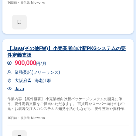
能の測定・分析を通じて、効率的なシステム構成の実現を支援していただ
16日前・
提供元: Midworks
きます。 実装内容のレビューや改善対応を行いながら、検索基盤の品質向
上に貢献いただく案件です。 【作業内容】 ・バッチ処理の設計および実
装 ・インメモリ処理を活用した高速データ処理対応 ・JSONデータの加
工、変換処理 ・検索基盤へのデータ登録処理 ・処理性能、検索性能の測
定および改善対応
【Java(その他FW)】小売業者向け新PKGシステムの要
件定義支援
900,000
円/月
業務委託(フリーランス)
大阪府
海老江駅
Java
作業内容 【案件概要】 小売業者向け新パッケージシステムの開発に伴
う、要件定義支援をご担当いただきます。 百貨店やスーパー向けのお中
元・お歳暮受注入力システムの知見を活かしながら、要件整理や資料作成
を進めていただく想定です。 ECサイト構築やBtoC向けWebアプリケーシ
ョン開発経験を活かし、機能検討やシステム要件整理にも携わっていただ
10日前・
提供元: Midworks
きます。 上流工程を中心に、社内向け検討資料や画面イメージ資料の作成
を行う案件となります。 【作業内容】 ・新パッケージ開発に向けた要件
洗い出し ・社内検討資料の作成 ・機能一覧およびシステム要件の整理 ・