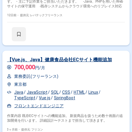
す。 ・主に下記作業をご担当いただきます。 -Java、PHPを用いたWeb
サイトの保守運用 -既存システムからクラウド環境へのリプレイス対応
12日前・
提供元: レバテックフリーランス
【Vue.js、Java】健康食品会社ECサイト機能追加
700,000
円/月
業務委託(フリーランス)
東京都
Java
JavaScript
SQL
CSS
HTML
Linux
TypeScript
Vue.js
SpringBoot
フロントエンドエンジニア
作業内容 既存ECサイトへの機能追加。 新規商品を扱うため数十画面の追
加開発を行います。 詳細設計〜テストまで担当して頂きます。
3ヶ月前・
提供元: フリコン