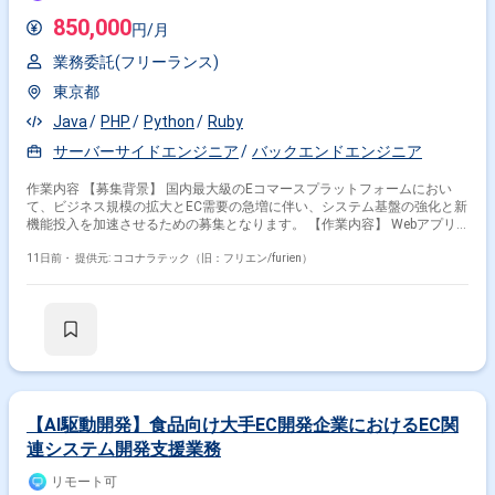
850,000
円/月
業務委託(フリーランス)
東京都
Java
PHP
Python
Ruby
サーバーサイドエンジニア
バックエンドエンジニア
作業内容 【募集背景】 国内最大級のEコマースプラットフォームにおい
て、ビジネス規模の拡大とEC需要の急増に伴い、システム基盤の強化と新
機能投入を加速させるための募集となります。 【作業内容】 Webアプリ
ケーションの設計・実装・リリースをご担当いただきます。 バックエンド
開発を中心に、機能開発の一気通貫したプロセスを担当していただきま
11日前・
提供元: ココナラテック（旧：フリエン/furien）
す。 ご経験や志向性に応じてフロントエンド領域もお任せいたします。
ユーザーフィードバックに基づく機能改善やUX向上に取り組んでいただき
ます。 本番環境のエラー監視やパフォーマンスチューニングを行っていた
だきます。 日常的なリファクタリングを実施していただきます。 クラウ
ドサービス（AWS/GCP等）の活用やコンテナ化など、技術ドリブンな開
発環境の整備・改善に取り組んでいただきます。 【求める人物像】 ユー
ザーのためにこだわりを貫ける方を求めています。 新しい技術や未経験の
領域にも前向きに挑戦し、スピード感を持って吸収できる方を歓迎いたし
ます。 オーナーシップを持って課題に取り組み、どんな部署・立場でも自
【AI駆動開発】食品向け大手EC開発企業におけるEC関
らプロダクトを良くしていくために動ける方を求めています。 すでにある
連システム開発支援業務
問題を解決するだけでなく、プロダクトの課題やコードレベルの課題な
ど、問題を積極的に見つけていき、自ら解決していける方を求めていま
リモート可
す。 常に変わっていく状況を楽しみ、変化に柔軟に対応していける方を歓