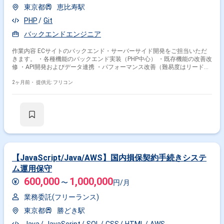
東京都
恵比寿駅
PHP
Git
バックエンドエンジニア
作業内容 ECサイトのバックエンド・サーバーサイド開発をご担当いただ
きます。 ・各種機能のバックエンド実装（PHP中心） ・既存機能の改善改
修 ・API開発およびデータ連携 ・パフォーマンス改善（難易度はリード層
がサポート） ・運用保守対応
2ヶ月前・
提供元: フリコン
【JavaScript/Java/AWS】国内損保契約手続きシステ
ム運用保守
600,000
1,000,000
〜
円/月
業務委託(フリーランス)
東京都
勝どき駅