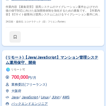
作業内容 【募集背景】 競馬システムのマイグレーション案件およびその
後の保守対応に向けた追加開発体制を強化するための募集です。 【作業内
容】 ECサイト顧客向け競馬システムにおけるマイグレーション案件に向
けた開発支援を行います。昨年度に受託開発した既存プロジェクトをベー
スに、追加開発や機能改修などを継続的に実施していきます。2027年度中
24日前・
提供元: ココナラテック（旧：フリエン/furien）
に予定されているマイグレーション対応および、その後の保守フェーズに
おける開発・改善対応にも関わっていただきます。 【求める人物像】 チ
ームの一員として周囲と連携しながら開発を進めていただける方を求めて
います。既存システムの仕様をキャッチアップしながら、追加開発やマイ
グレーションに向けた改善提案にも前向きに取り組んでいただける方が望
ましいです。 【ポジションの魅力】 中長期での参画を想定しており、既
存システムの追加開発からマイグレーション、保守フェーズまで一連の流
れに関わることができます。競馬システムというドメインに腰を据えて関
与しつつ、マイクロサービスやコンテナ技術などのモダンな技術要素にも
(リモート)【Java/JavaScript】マンション管理システ
触れられる可能性があります。 【開発環境】 Javaを中心とした開発環境
ム運用保守、開発
にて、競馬システムの追加開発およびマイグレーション対応を行います。
PHPやコンテナ技術、マイクロサービスなども一部の領域で利用される想
リモート可
定です。
700,000
円/月
業務委託(フリーランス)
大阪府
Java
JavaScript
Linux
JUnit
AWS
バックエンドエンジニア