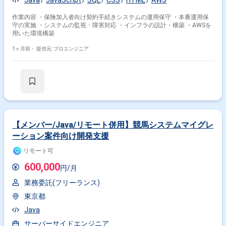
Java
JavaScript
SQL
CSS
HTML
AWS
作業内容 ・保険加入者向け契約手続きシステムの運用保守 ・本番運用保
守の実施 ・システムの監視・障害対応 ・インフラの設計・構築 ・AWSを
用いた環境構築
1ヶ月前・
提供元: プロエンジニア
【メンバー/Java/リモート併用】競馬システムマイグレ
ーション案件向け開発支援
リモート可
600,000
円/月
業務委託(フリーランス)
東京都
Java
サーバーサイドエンジニア