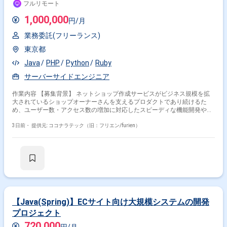
フルリモート
1,000,000
円/月
業務委託(フリーランス)
東京都
Java
PHP
Python
Ruby
サーバーサイドエンジニア
作業内容 【募集背景】 ネットショップ作成サービスがビジネス規模を拡
大されているショップオーナーさんを支えるプロダクトであり続けるた
め、ユーザー数・アクセス数の増加に対応したスピーディな機能開発や、
今後アクセス数がさらに増加した際にも耐えられるプロダクトづくりを推
進する必要があることから募集を行っております。 【作業内容】 開発プ
3日前・
提供元: ココナラテック（旧：フリエン/furien）
ロジェクトにおけるアプリケーション開発をご担当いただきます。機能開
発における設計から実装、リリースまでを一気通貫で対応していただき、
バックエンドの開発を中心に、興味やご経験に応じてフロントエンド開発
もお任せいたします。ユーザーからのフィードバックに基づく改善、本番
エラーの監視と改善、日常的なリファクタリング、クラウドサービスの活
用やコンテナ化など技術ドリブンな開発環境の改善にも取り組んでいただ
きます。 【求める人物像】 ユーザーのためにこだわりを貫けるマインド
をお持ちで、定められた行動指針に沿った志向性をお持ちの方を求めてお
ります。サービスのミッションに共感し、プロダクト成長のために淡々と
【Java(Spring)】ECサイト向け大規模システムの開発
課題解決を実行していける方、インターネットやWebサービスへの強い興
プロジェクト
味・関心をお持ちの方、オーナーシップを持って課題に取り組み自らプロ
ダクトを良くしていくために動ける方を歓迎いたします。常に変わってい
720,000