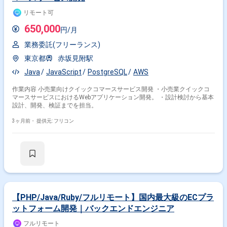
・単なるデータ分析だけでなく、分析結果に基づいた事業戦略の提案まで
担当できます ・経営層と直接コミュニケーションをとり、経営課題の解決
リモート可
にも貢献できます 関わるサービス・プロダクト ■企業について 「新しい生
活圏のカタチをつくる」をビジョンに掲げ、発見型ソーシャルECアプリを
650,000
円/月
運営しています。単にモノを購入するだけでなく、買い物を通じて感情を
動かす体験を提供することで、情報・モノ・感情が循環する新しいECの形
業務委託(フリーランス)
を目指している企業様です。 ■プロダクトについて セール商品との偶然の
出会いや、レビュー・クエストといった参加型機能を備えたソーシャルEC
東京都
赤坂見附駅
アプリです。2025年5月15日には累計400万ダウンロードを突破し、特に
Java
JavaScript
PostgreSQL
AWS
これまでECをあまり利用しなかった40〜50代の女性にも広がるなど、急
成長を続けています。 ■募集背景 以下のような状態になっており、熱狂的
に使ってくださるお客様が増え大きく成長しています。 ・2020/04に創
作業内容 小売業向けクイックコマースサービス開発 ・小売業クイックコ
業、累計約46億円を調達 ・2023/06にはピボットを実施し、DAU、GMV
マースサービスにおけるWebアプリケーション開発。 ・設計検討から基本
ともに大きく成長を開始 ・2024/03には累計DL数200万を突破、2025/10
設計、開発、検証までを担当。
には500万を突破 ・全社で正社員30名前後とスモールな組織 グロースの
角度を更に上げてより多くのお客様に対して価値を生み出していくため
3ヶ月前・
提供元: フリコン
に、仕組みや体験を大きくアップデートし続けている最中です。 超少数精
鋭で非常に大きな事業価値を出す、という基本方針でプロダクト開発チー
ムを作っています。一方で、直近では平行実施したい施策の数も増えてい
ます。それに伴って漸近的な組織拡大を行いたい、という状況になってい
ます。
【PHP/Java/Ruby/フルリモート】国内最大級のECプラ
ットフォーム開発｜バックエンドエンジニア
フルリモート