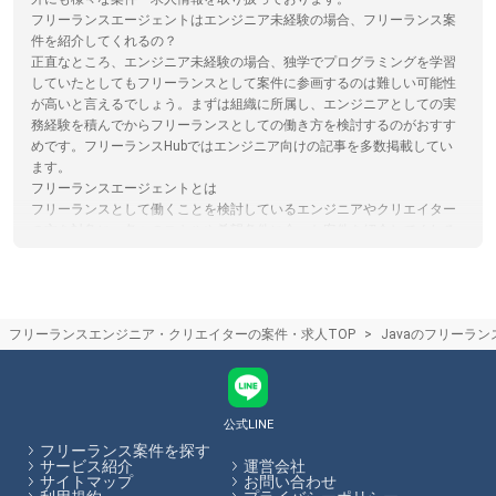
フリーランスエージェントはエンジニア未経験の場合、フリーランス案
件を紹介してくれるの？
正直なところ、エンジニア未経験の場合、独学でプログラミングを学習
していたとしてもフリーランスとして案件に参画するのは難しい可能性
が高いと言えるでしょう。まずは組織に所属し、エンジニアとしての実
務経験を積んでからフリーランスとしての働き方を検討するのがおすす
めです。フリーランスHubではエンジニア向けの記事を多数掲載してい
ます。
フリーランスエージェントとは
フリーランスとして働くことを検討しているエンジニアやクリエイター
の方を対象に、各々のスキルや希望条件に合った案件を紹介してくれる
サービスのことです。個人で案件を請ける場合に必要となる契約処理な
ども代行してくれるため、参画する企業とのやり取りに時間が取られる
こともありません。フリーランスHubでは、フリーランス向けの案件・
求人を多数掲載しています。
フリーランスエンジニア・クリエイターの案件・求人TOP
Javaのフリーラ
フリーランスエージェント担当者との面談のコツ
エージェント担当者とのカウンセリング面談の際には、希望の単価や稼
働可能な日数、勤務形態などを伝えましょう。正しく希望を伝えること
で、お客様の希望に合った案件の紹介可能性が高まります。フリーラン
スHubでは、各エージェントのサービス内容やその比較をサイト内で行
公式LINE
うことができます。
フリーランス案件を探す
サービス紹介
運営会社
サイトマップ
お問い合わせ
フリーランスHubはお客様のフリーランス案件探しを最大限サポートし