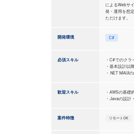
によるWebサ
発・運用を想
ただけます。
開発環境
C#
必須スキル
・C#でのクラ
・基本設計以
・.NET MAUI
歓迎スキル
・AWSの基礎
・Javaの設
案件特徴
リモートOK