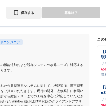
保存する
この
ドエンジニア
【
現
リ
ムの機能追加および既存システムの改修ニーズに対応する
65
なります。
都
された公共調達系システムに対して、機能追加、障害調査
【
務をご担当いただきます。現行の開発・改修案件に参画い
eS
設計から総合テストまでの工程を中心に対応していただき
ス
リ
築されたWindows版およびMac版のクライアントアプリ
学
96