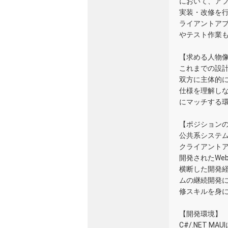
において、アプ
実装・改修を
ライアントアプ
やテスト作業
【求める人物
これまでの設計
双方に主体的
仕様を理解し
にマッチする
【ポジション
公共系システム
クライアントア
開発されたWe
横断した開発
ムの継続開発
修スキルを身
【開発環境】
C#/.NET M