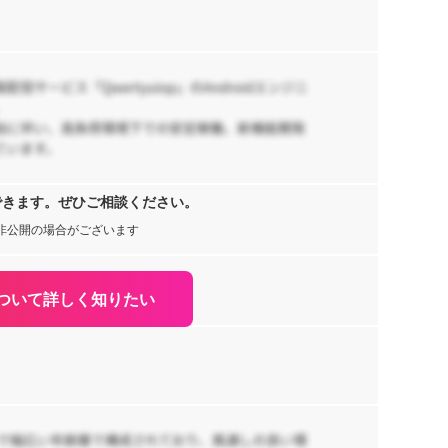
阪
日
【
ルリ
t
リ
ニ
1,
ラ
京
急
ea
b
できます。ぜひご相談ください。
非公開の場合がございます
ついて詳しく知りたい