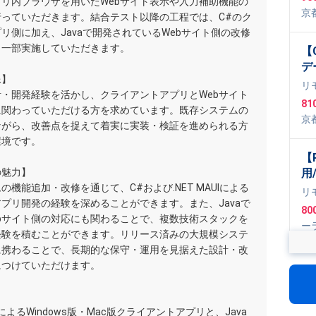
リ内ブラウザを用いたWebサイト表示や入力補助機能の
向
京
行っていただきます。結合テスト以降の工程では、C#のク
件
cri
リ側に加え、Javaで開発されているWebサイト側の改修
も一部実施していただきます。
【
デ
像】
改
リ
・開発経験を活かし、クライアントアプリとWebサイト
81
に関わっていただける方を求めています。既存システムの
京
ながら、改善点を捉えて着実に実装・検証を進められる方
環境です。
【
の魅力】
用
の機能追加・改修を通じて、C#および.NET MAUIによる
信
リ
プリ開発の経験を深めることができます。また、Javaで
発
80
bサイト側の対応にも関わることで、複数技術スタックを
ー
経験を積むことができます。リリース済みの大規模システ
Ty
に携わることで、長期的な保守・運用を見据えた設計・改
,
L
【
につけていただけます。
モ
調
リ
A
AUIによるWindows版・Mac版クライアントアプリと、Java