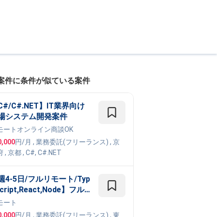
案件に条件が似ている案件
C#/C#.NET】IT業界向け
場システム開発案件
モート
オンライン商談OK
0,000
円/月
,
業務委託(フリーランス)
, 京
府
,
京都
,
C#
,
C#.NET
週4-5日/フルリモート/Typ
cript,React,Node】フル
タックエンジニア - 全国の
モート
校へ導入急拡大中の 10代
0,000
円/月
,
業務委託(フリーランス)
, 東