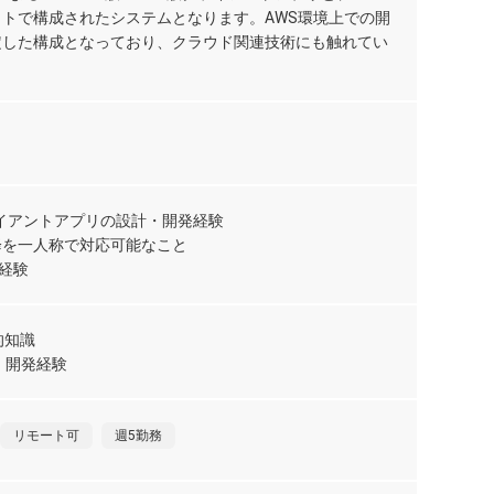
90
イトで構成されたシステムとなります。AWS環境上での開
ho
定した構成となっており、クラウド関連技術にも触れてい
【
発
ト
リ
30
ラ
イアントアプリの設計・開発経験
降を一人称で対応可能なこと
【
の経験
通
ク
1,
京
的知識
計・開発経験
【
ケ
リモート可
週5勤務
案
オ
55