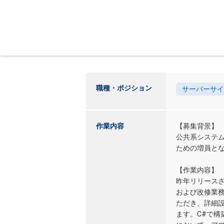
職種・ポジション
サーバーサイ
作業内容
【募集背景】
公共系システ
ための増員と
【作業内容】
昨年リリース
および改修業
ただき、詳細
ます。C#で構