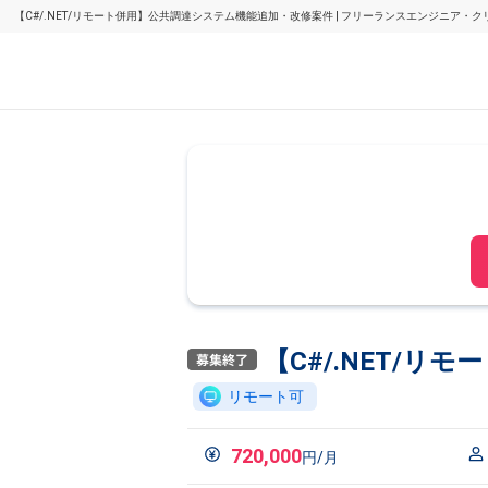
【C#/.NET/リモート併用】公共調達システム機能追加・改修案件 | フリーランスエンジニア・
【C#/.NET/
リモート可
720,000
円/月