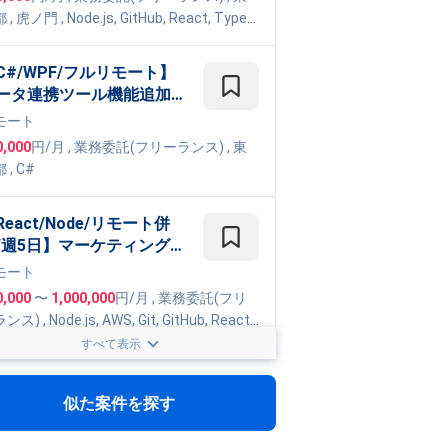
け教育Webサービス開発案
都
,
虎ノ門
,
Node.js
,
GitHub
,
React
,
TypeS
pt
C#/WPF/フルリモート】
ータ連携ツール機能追加・
修支援
モート
0,000
円/月
,
業務委託(フリーランス)
, 東
都
,
C#
React/Node/リモート併
/週5日】マーケティング配
システムのフルスタック開
モート
支援
0,000
〜
1,000,000
円/月
,
業務委託(フリ
ランス)
,
Node.js
,
AWS
,
Git
,
GitHub
,
React
,
peScript
,
Fargate
,
CDK
,
Figma
,
Terraform
すべて表示
ambda
Python,Rag/週5日/一部リ
ート/みなとみらい】仕様
似た案件を探す
査支援向けオフライン環境
モート
I開発業務案件