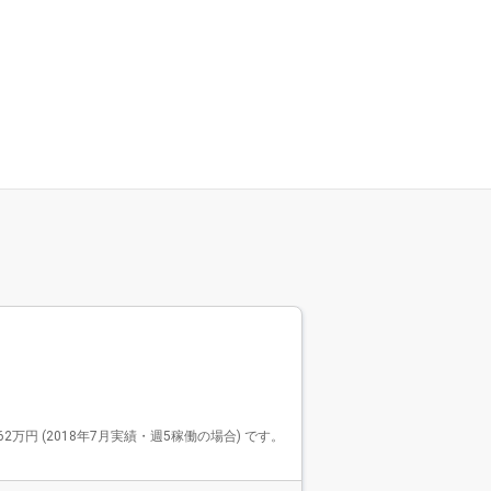
Findy Fre
ファインデ
2569件
Findy Freela
 (2018年7月実績・週5稼働の場合) です。
で、リードエンジニアや技
モダンな開発環境で活躍
す。 リモート案件が9
選べます。