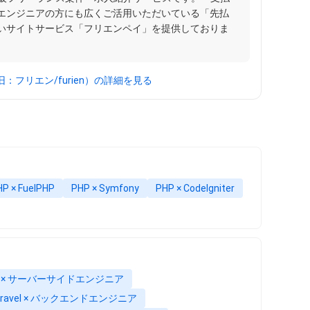
エンジニアの方にも広くご活用いただいている「先払
いサイトサービス「フリエンペイ」を提供しておりま
：フリエン/furien）の詳細を見る
HP × FuelPHP
PHP × Symfony
PHP × CodeIgniter
P × サーバーサイドエンジニア
aravel × バックエンドエンジニア