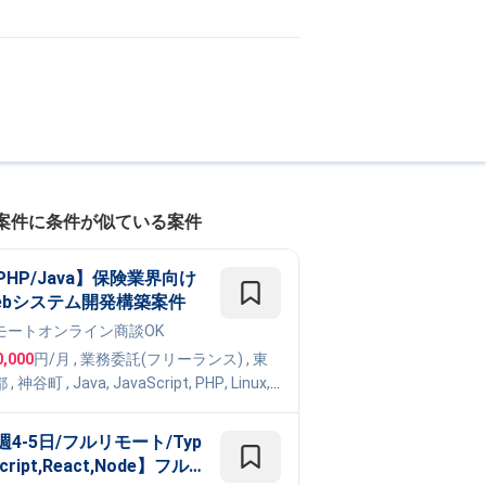
案件に条件が似ている案件
PHP/Java】保険業界向け
ebシステム開発構築案件
モート
オンライン商談OK
0,000
円/月
,
業務委託(フリーランス)
, 東
都
,
神谷町
,
Java
,
JavaScript
,
PHP
,
Linux
,
SQL
,
Spring
,
Symfony
,
Laravel
,
GitHub
週4-5日/フルリモート/Typ
cript,React,Node】フル