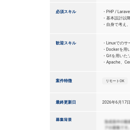
必須スキル
・PHP / La
・基本設計以
・自身で考え
歓迎スキル
・Linuxでの
・Docker
・Gitを用い
・Apache、C
案件特徴
リモートOK
最終更新日
2026年6月17