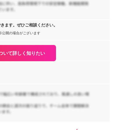
65
阪
できます。ぜひご相談ください。
【
ルリ
非公開の場合がございます
t
リ
ニ
1,
ラ
ついて詳しく知りたい
京
急
ea
b