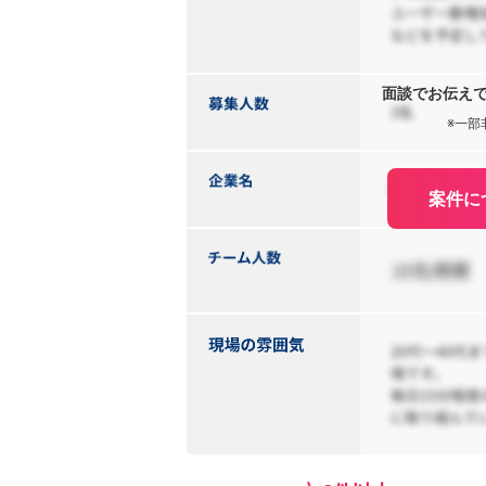
面談でお伝え
※一部
案件に