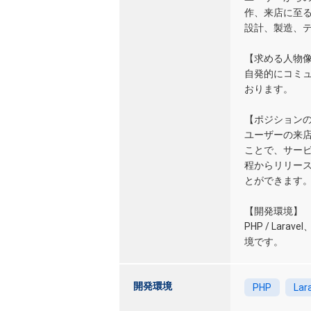
作、来店に至
設計、製造、
【求める人物
自発的にコミ
おります。
【ポジション
ユーザーの来店
ことで、サー
程からリリー
とができます
【開発環境】
PHP / Larav
境です。
開発環境
PHP
Lar