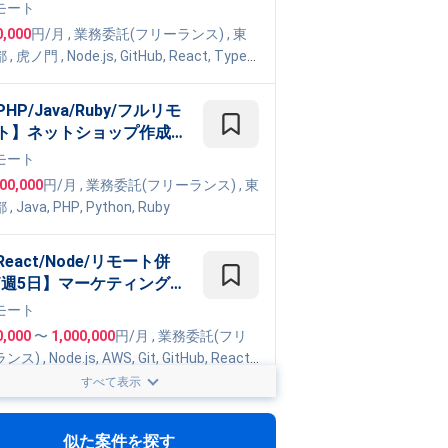
タックエンジニア - 全国の
モート
校へ導入急拡大中の 10代
0,000
円/月
,
業務委託(フリーランス)
, 東
け教育Webサービス開発案
都
,
虎ノ門
,
Node.js
,
GitHub
,
React
,
TypeS
pt
PHP/Java/Ruby/フルリモ
ト】ネットショップ作成サ
ビス開発サーバサイドエン
モート
ニア
000,000
円/月
,
業務委託(フリーランス)
, 東
都
,
Java
,
PHP
,
Python
,
Ruby
React/Node/リモート併
/週5日】マーケティング配
システムのフルスタック開
モート
支援
0,000
〜
1,000,000
円/月
,
業務委託(フリ
ランス)
,
Node.js
,
AWS
,
Git
,
GitHub
,
React
,
peScript
,
Fargate
,
CDK
,
Figma
,
Terraform
すべて表示
ambda
Python,Rag/週5日/一部リ
ート/みなとみらい】仕様
似た案件を探す