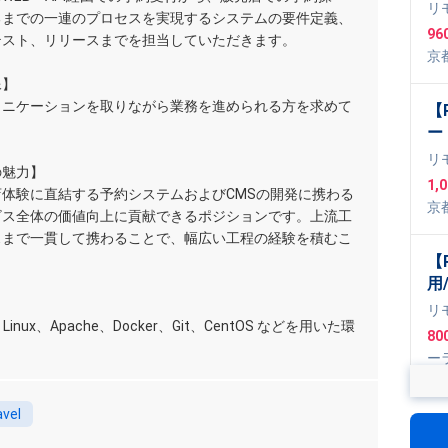
ス
リ
るまでの一連のプロセスを実現するシステムの要件定義、
学
96
テスト、リリースまでを担当していただきます。
向
京
件
cri
像】
ュニケーションを取りながら業務を進められる方を求めて
【
ー
ー
リ
の魅力】
ジ
1,
体験に直結する予約システムおよびCMSの開発に携わる
京
ビス全体の価値向上に貢献できるポジションです。上流工
スまで一貫して携わることで、幅広い工程の経験を積むこ
。
【
用
信
リ
el、Linux、Apache、Docker、Git、CentOS などを用いた環
発
80
ー
Ty
,
L
【
avel
モ