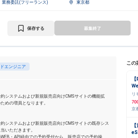
業務委託(フリーランス)
東京都
保存する
この
ドエンジニア
【
W
リ
約システムおよび新規販売店向けCMSサイトの機能拡
70
のための増員となります。
京
My
約システムおよび新規販売店向けCMSサイトの既存シス
【
担当いただきます。
eS
WEB・API経由での予約受付から、販売店での予約操