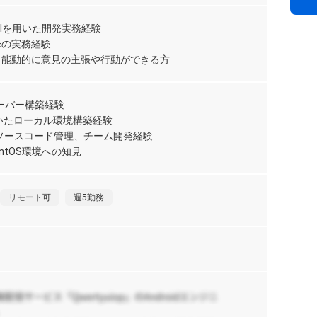
調
リ
A
90
ravelを用いた開発実務経験
ho
降の実務経験
、能動的に意見の主張や行動ができる方
【
発
サーバー構築経験
ト
リ
を用いたローカル環境構築経験
30
たソースコード管理、チーム開発経験
ラ
entOS環境への知見
【
リモート可
週5勤務
向
90
阪
日
【
務
リ