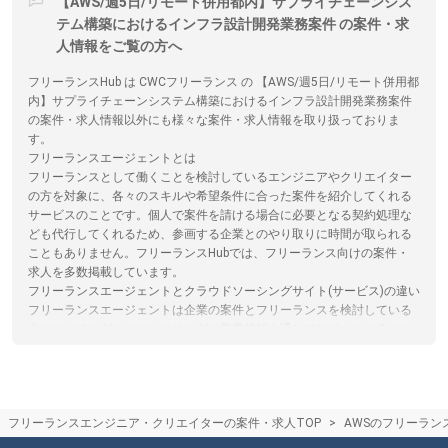
【AWS/週5日/リモート併用都内】サプライチェーンシス
テム構築におけるインフラ設計開発業務案件 の案件・求
人情報をご覧の方へ
フリーランスHub は CWCフリーランス の 【AWS/週5日/リモート併用都
内】サプライチェーンシステム構築におけるインフラ設計開発業務案件
の案件・求人情報以外にも様々な案件・求人情報を取り扱っておりま
す。
フリーランスエージェントとは
フリーランスとして働くことを検討しているエンジニアやクリエイター
の方を対象に、各々のスキルや希望条件に合った案件を紹介してくれる
サービスのことです。個人で案件を請ける場合に必要となる契約処理な
ども代行してくれるため、参画する企業とのやり取りに時間が取られる
こともありません。フリーランスHubでは、フリーランス向けの案件・
求人を多数掲載しています。
フリーランスエージェントとクラウドソーシングサイト(サービス)の違い
フリーランスエージェントは企業の案件とフリーランスを検討している
人のマッチングをカウンセリングや営業代行を通してサポートするのに
対し。クラウドソーシングはサイト上で直接案件を探すものになりま
す。クラウドソーシングサイトを利用する際は、フリーランスと発注者
が直接プラットフォームでやり取りするため、エージェントによるサポ
ートはありません。フリーランスHubではフリーランスエージェントの
フリーランスエンジニア・クリエイターの案件・求人TOP
AWSのフリーラン
保有する案件を多数掲載しています。
フリーランスエージェントの仕組み