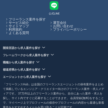
フリーランスエージェントは案件を探しているフリーランスエンジニア
やクリエイターの方と、フリーランス人材を活用したい企業のマッチン
グを行い、仲介手数料を受け取ることで収益としているサービスです。
公式LINE
仲介手数料やエージェントで受けられるサービスは各エージェントで異
フリーランス案件を探す
なります。フリーランスHubでは各エージェントのサービス内容の比較
サービス紹介
運営会社
サイトマップ
お問い合わせ
をサイト内で行うことができます。
利用規約
プライバシーポリシー
よくある質問
フリーランスHubはお客様のフリーランス案件探しを最大限サポートし
ていきます。
開発言語から求人案件を探す
フレームワークから求人案件を探す
職種から求人案件を探す
都道府県から求人案件を探す
エージェントから求人案件を探す
「フリーランスHub」は全国のフリーランスエージェントの保有案件をまとめ
て掲載しているエンジニア・クリエイター向けのフリーランス案件・求人メデ
ィアです。 37万件以上のフリーランス案件から、自分にあった案件・求人を
探し、サイト内ですぐに応募することができます。 会員登録(無料)をすること
で、マイページ上でプロフィールの保存やプロフィールの内容から最適な新着
案件をおすすめするメールを受け取ることが可能です。