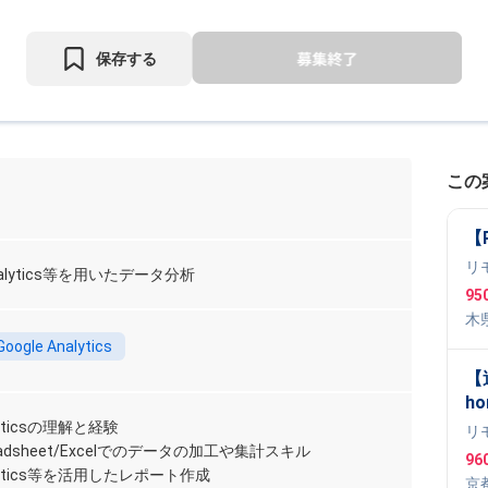
保存する
この
【
リ
Analytics等を用いたデータ分析
95
木
Google Analytics
【
h
エ
alyticsの理解と経験
リ
向
preadsheet/Excelでのデータの加工や集計スキル
96
ビ
nalytics等を活用したレポート作成
京