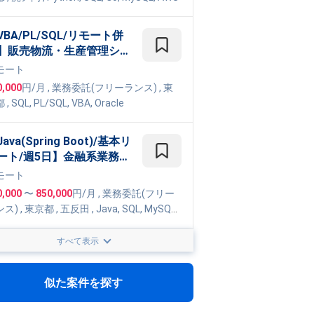
発
VBA/PL/SQL/リモート併
】販売物流・生産管理シス
ム保守開発
モート
0,000
円/月
,
業務委託(フリーランス)
, 東
都
,
SQL
,
PL/SQL
,
VBA
,
Oracle
ava(Spring Boot)/基本リ
ート/週5日】金融系業務ア
リケーション開発
モート
0,000
〜
850,000
円/月
,
業務委託(フリー
ンス)
, 東京都
,
五反田
,
Java
,
SQL
,
MySQL
,
ing
,
MyBatis
,
AWS
,
Azure
,
Docker
,
Git
,
Go
e Cloud Platform
すべて表示
ACL/週3日～/フルリモー
/王子駅】レガシー基幹シ
テムのモダナイゼーション
モート
似た案件を探す
援バックエンド開発業務案
200,000
円/月
, 東京都
,
SQL
,
Ant