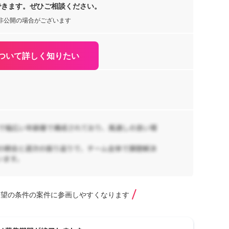
できます。ぜひご相談ください。
【
非公開の場合がございます
ア
業
リ
W
ついて詳しく知りたい
50
ラ
【
売
発
70
阪
【
援
リ
希望の条件の案件に参画しやすくなります
75
京
WS