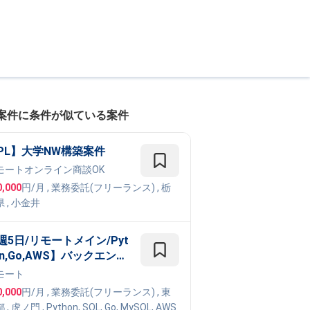
案件に条件が似ている案件
PL】大学NW構築案件
モート
オンライン商談OK
0,000
円/月
,
業務委託(フリーランス)
, 栃
県
,
小金井
週5日/リモートメイン/Pyt
on,Go,AWS】バックエンド
ンジニア - スタートアップ
モート
けデットファイナンスサー
0,000
円/月
,
業務委託(フリーランス)
, 東
スのPythonバックエンド
都
,
虎ノ門
,
Python
,
SQL
,
Go
,
MySQL
,
AWS