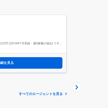
Findy Fre
ファインデ
2569件
Findy Freela
 (2018年7月実績・週5稼働の場合) です。
で、リードエンジニアや技
モダンな開発環境で活躍
す。 リモート案件が9
選べます。
詳細を見る
すべてのエージェントを見る