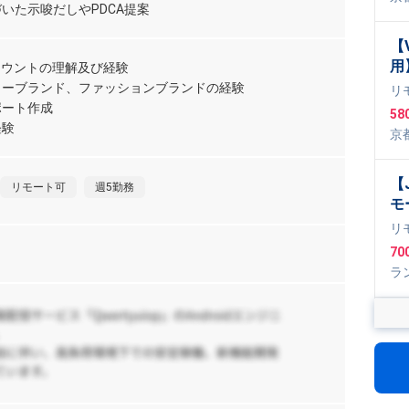
開
いた示唆だしやPDCA提案
【
用
アカウントの理解及び経験
テ
リーブランド、ファッションブランドの経験
リ
ポート作成
58
経験
京
【J
リモート可
週5勤務
モ
プ
リ
70
日
ラ
Spr
ogl
【
ト
ス
リ
支
1,
件