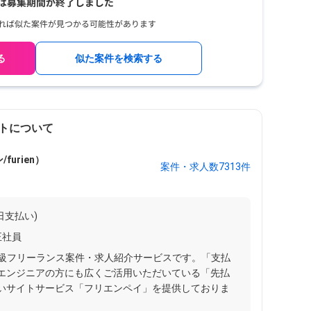
【
Ty
ッ
リ
業
る
似た案件を検索する
92
送
京
ド
Goo
トについて
urien）
案件・求人数7313件
ク
日支払い)
正社員
最大級フリーランス案件・求人紹介サービスです。「支払
エンジニアの方にも広くご活用いただいている「先払
いサイトサービス「フリエンペイ」を提供しておりま