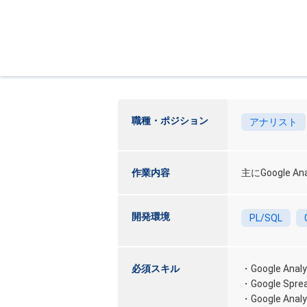
職種・ポジション
アナリスト
作業内容
主にGoogle 
開発環境
PL/SQL
必須スキル
・Google An
・Google S
・Google A