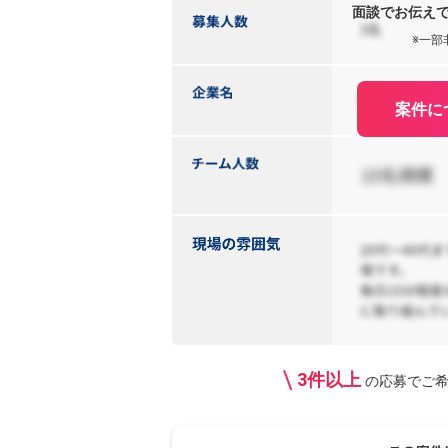
面談でお伝え
※一部
案件に
3件以上
の応募で
ご