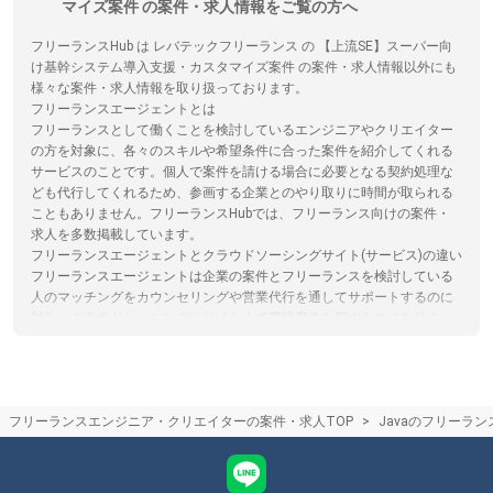
マイズ案件 の案件・求人情報をご覧の方へ
フリーランスHub は レバテックフリーランス の 【上流SE】スーパー向
け基幹システム導入支援・カスタマイズ案件 の案件・求人情報以外にも
様々な案件・求人情報を取り扱っております。
フリーランスエージェントとは
フリーランスとして働くことを検討しているエンジニアやクリエイター
の方を対象に、各々のスキルや希望条件に合った案件を紹介してくれる
サービスのことです。個人で案件を請ける場合に必要となる契約処理な
ども代行してくれるため、参画する企業とのやり取りに時間が取られる
こともありません。フリーランスHubでは、フリーランス向けの案件・
求人を多数掲載しています。
フリーランスエージェントとクラウドソーシングサイト(サービス)の違い
フリーランスエージェントは企業の案件とフリーランスを検討している
人のマッチングをカウンセリングや営業代行を通してサポートするのに
対し。クラウドソーシングはサイト上で直接案件を探すものになりま
す。クラウドソーシングサイトを利用する際は、フリーランスと発注者
が直接プラットフォームでやり取りするため、エージェントによるサポ
ートはありません。フリーランスHubではフリーランスエージェントの
保有する案件を多数掲載しています。
フリーランスエンジニア・クリエイターの案件・求人TOP
Javaのフリーラ
エンジニアがフリーランスエージェントを選ぶコツ
スキルや言語、稼働可能な日数に特化してフリーランス案件を紹介して
くれるエージェントもあるため、自らの希望に合った案件があるかを考
慮してエージェントを選ぶことがおすすめです。フリーランスHubで