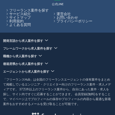
は、フリーランスエージェントの各特徴やおすすめポイントの閲覧、エ
公式LINE
ージェントへの応募を一括で行うことができます。
フリーランス案件を探す
サービス紹介
運営会社
サイトマップ
お問い合わせ
フリーランスHubはお客様のフリーランス案件探しを最大限サポートし
利用規約
プライバシーポリシー
ていきます。
よくある質問
開発言語から求人案件を探す
フレームワークから求人案件を探す
職種から求人案件を探す
都道府県から求人案件を探す
エージェントから求人案件を探す
「フリーランスHub」は全国のフリーランスエージェントの保有案件をまとめ
て掲載しているエンジニア・クリエイター向けのフリーランス案件・求人メデ
ィアです。 37万件以上のフリーランス案件から、自分にあった案件・求人を
探し、サイト内ですぐに応募することができます。 会員登録(無料)をすること
で、マイページ上でプロフィールの保存やプロフィールの内容から最適な新着
案件をおすすめするメールを受け取ることが可能です。