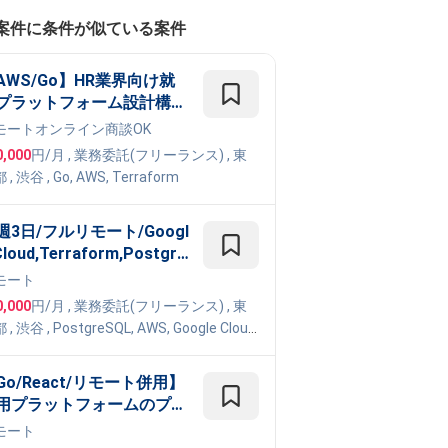
案件に条件が似ている案件
AWS/Go】HR業界向け就
プラットフォーム設計構築
件
モート
オンライン商談OK
0,000
円/月
,
業務委託(フリーランス)
, 東
都
,
渋谷
,
Go
,
AWS
,
Terraform
週3日/フルリモート/Googl
Cloud,Terraform,Postgre
QL】インフラエンジニア -
モート
手製造業向けデータ基盤構
0,000
円/月
,
業務委託(フリーランス)
, 東
に伴うクラウドインフラ設
都
,
渋谷
,
PostgreSQL
,
AWS
,
Google Cloud
・構築
atform
,
Terraform
Go/React/リモート併用】
用プラットフォームのプラ
トフォームエンジニア案件
モート