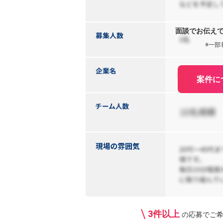
面談でお伝え
※一部
案件に
3件以上
の応募で
ご