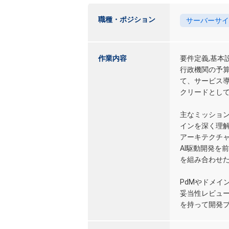
職種・ポジション
サーバーサイ
作業内容
要件定義,基本
行政機関の予算
て、サービス
クリードとし
主なミッショ
インを深く理
アーキテクチ
AI駆動開発を
を組み合わせ
PdMやドメイ
妥当性レビュー
を持って開発