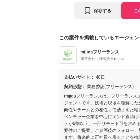
保存する
こ
この案件を掲載しているエージェン
mijicaフリーランス
運営会社：株式会社mijica
支払いサイト：
40日
契約形態：
業務委託(フリーランス)
mijicaフリーランスは、フリーラン
ジェントです。技術と現場を理解した
向性やチームとの相性まで踏まえた精
ベンチャー企業を中心にエンド直請け
トが6割以上、一部リモート可を含め
案件のご提案、ご参画後のフォロー、
ます。将来的に正社員へ戻ることを検