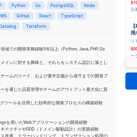
81
P
Python
Go
PostgreSQL
Redis
京
AWS
GitHub
React
TypeScript
【
Datadog
Terraform
用
信
リ
発
での開発実務経験5年以上（Python, Java, PHP, Go
80
ー
ドメインに対する興味と、それらをシステム設計に落とし
Ty
,
L
【
ドチームのリード、および要件定義から保守までの開発プ
リ
験
開
リ
ューを通じた品質管理やチームのアウトプット最大化に貢
1,
ogl
ングツールを活用した効率的な開発プロセスの構築経験
【
 Djangoを用いたWebアプリケーションの開発経験
推
キテクチャやDDD（ドメイン駆動設計）の実践経験
援
75
ンス改善、エラーハンドリング、トランザクション処理の