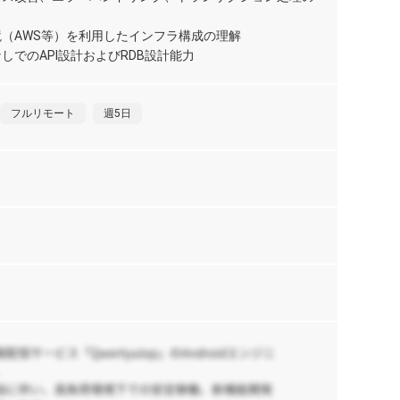
ー
（AWS等）を利用したインフラ構成の理解
しでのAPI設計およびRDB設計能力
【T
情
プ
1,
フルリモート
週5日
京
【R
向
リ
1,
京
Rai
日
RA
,
【
eS
ス
リ
ル
1,
S
京