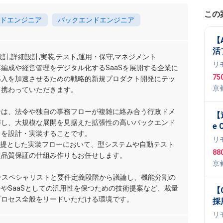
この
ドエンジニア
バックエンドエンジニア
【
活
設計,詳細設計,実装,テスト,運用・保守,マネジメント
案
リ
編成や経営管理をデジタル化するSaaSを展開する企業に
75
導入を加速させるための戦略的新規プロダクト開発にテッ
京
て携わっていただきます。
ンは、法令や独自の事務フローが複雑に絡み合う行政ドメ
【
解し、大規模な展開を見据えた拡張性の高いバックエンド
e 
ャを設計・実装することです。
S
リ
前提とした実装フローにおいて、型システムや自動テスト
大
88
た品質保証の仕組み作りもお任せします。
築
京
計
Pl
ンスペシャリストと要件定義段階から議論し、機能分割の
やSaaSとしての汎用性を保つための技術提案など、裁量
【
プロセス全般をリードいただける環境です。
採
ッ
リ