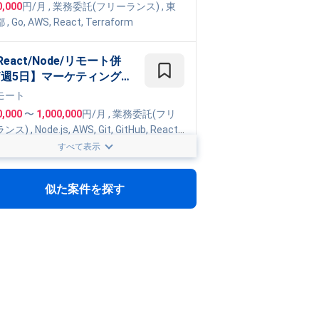
0,000
円/月
,
業務委託(フリーランス)
, 東
都
,
Go
,
AWS
,
React
,
Terraform
React/Node/リモート併
/週5日】マーケティング配
システムのフルスタック開
モート
支援
0,000
〜
1,000,000
円/月
,
業務委託(フリ
ランス)
,
Node.js
,
AWS
,
Git
,
GitHub
,
React
,
peScript
,
Fargate
,
CDK
,
Figma
,
Terraform
すべて表示
ambda
TypeScript/週4日〜/フル
モート】新AIプロダクトの
似た案件を探す
発を担エンジニア業務案件
モート
360,000
円/月
, 東京都
,
虎ノ門
,
Python
,
Go
e Cloud Platform
,
TypeScript
,
Terraform
工場DX/加古川】 工場DX
進・デジタルツイン開発支
0,000
〜
1,200,000
円/月
,
業務委託(フリ