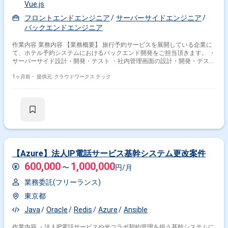
Vue.js
フロントエンドエンジニア
サーバーサイドエンジニア
バックエンドエンジニア
作業内容 業務内容 【業務概要】 旅行予約サービスを展開している企業に
て、ホテル予約システムにおけるバックエンド開発をご担当頂きます。 ・
サーバーサイド設計・開発・テスト ・社内管理画面の設計・開発・テスト
・システム移行に向けた改修業務 etc. 【就業形態について】 現状、開発メ
ンバーのほとんどはフルリモートにて業務を行っております。 週に何日か
1ヶ月前・
提供元: クラウドワークス テック
ご出社をご希望の際にはご相談ください。 ◆補足◆ ホテル・航空券等の
予約システムサービスを展開している企業での開発案件となります。 弊社
にて複数実績があるエンド様になります。 長期的にご参画頂く中で要件定
義などの上流工程に携わって頂く事も可能です。 基本的には長期参画が前
提となります。 ◆主な開発環境・ツール◆ ・言語：PHP・TypeScript ・
FW：Ethna・Vue.js ・DB：PostgreSQL（AWS RDS）・Oracle ・ミドルウ
ェア：apache・redis・memcache ・ソースコード管理ツール：GitHub ・
インフラ環境：GCE・docker・terafform ・コミュニケーションツール：
Slack・google Meet ・時期：即日 / 10月〜 ・稼働：週5日 or 週4日 ・出
【Azure】法人IP電話サービス基幹システム更改案件
社：フルリモート可能（地方可） ・場所：西新宿 ※出社の場合 ・期間：長
600,000
1,000,000
期予定 ・時間:9:00～18:00（フレックス相談可） ・服装：自由 ・貸与：
〜
円/月
PC貸与あり（WindowsもしくはMac） 関わるサービス・プロダクト ■募
業務委託(フリーランス)
集背景 急遽増員のため募集中です
東京都
Java
Oracle
Redis
Azure
Ansible
作業内容 ・法人IP電話サービスや光コラボ契約管理を担う基幹システムに