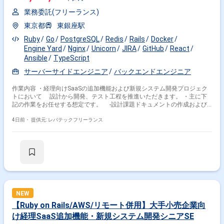
び自社プロダクトの提供を行っている企業です。 ■プロダクトについて：
ユーザーインタビューの管理・分析ツールや、ノーコードで実現する自動
業務委託(フリーランス)
分析・モデル開発ツールのほか、自然言語・画像・テーブルデータに対す
る機械学習モデルなどの開発プロジェクトになります。 ■募集背景： 安定
東京都
東銀座駅
的なインフラ構築に加え、機械学習やデータ分析基盤を考慮したインフラ
Ruby
Go
PostgreSQL
Redis
Rails
Docker
の設計・開発・運用を実践し、既存の環境から常にレベルアップを図るた
Engine Yard
Nginx
Unicorn
JIRA
GitHub
React
め、インフラおよびSREチームを牽引するリードエンジニアを募集してい
ます。
Ansible
TypeScript
サーバーサイドエンジニア
バックエンドエンジニア
作業内容 ・経理向けSaaSの追加機能および新規システム開発プロジェク
トにおいて 設計から開発、テスト工程を推進いただきます。 ・主に下
記の作業をお任せする想定です。 -設計課題ドキュメントの作成および
管理の主担当 -設計からテストのWBS策定および進捗管理 -Ruby on
Railsを用いた、汎用的で保守性の高い設計および実装 -必要に応じた技
4日前・
提供元: レバテックフリーランス
術検証、PoC -プロダクトチーム、関係各社との仕様やスケジュール調整
-提案および報告資料の作成 -設計やコードレビューを通じた品質担保
-既存の要件定義成果物や引き継ぎ資料のキャッチアップ
NEW
【Ruby on Rails/AWS/リモート併用】大手小売企業向
け経理SaaS追加機能・新規システム開発シニアSE