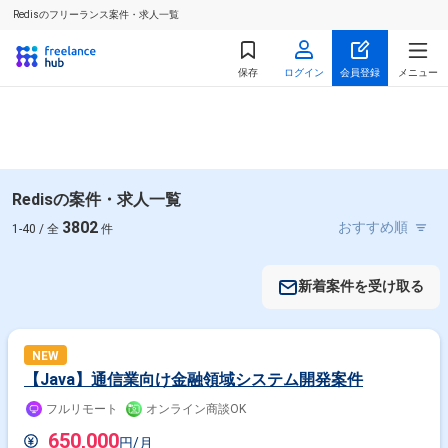
Redisのフリーランス案件・求人一覧
保存
ログイン
会員登録
メニュー
Redisの案件・求人一覧
3802
1-40 / 全
件
新着案件を受け取る
NEW
【Java】通信業向け金融領域システム開発案件
フルリモート
オンライン商談OK
650,000
円/月