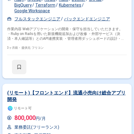
BigQuery
Terraform
Kubernetes
Google Workspace
フルスタックエンジニア
バックエンドエンジニア
作業内容 Webアプリケーションの開発・保守を担当していただきます。
・Ruby on Railsを用いた新規機能追加および改修 ・外部サービス（決
済・本人確認等）とのAPI連携実装 ・管理者用ダッシュボードの設計・開
発による社内業務効率化 ・フロントエンド（Alpine.js等）を含むフルスタ
ックな開発対応 ・開発言語：Ruby ・フレームワーク：Ruby on Rails ・イ
3ヶ月前・
提供元: フリコン
ンフラ：Google Cloud ・DB：MySQL、Redis、BigQuery ・CI/CD：
Github Actions ・構成管理：Terraform ・コード管理：GitHub ・コミュニ
ケーション：Slack ・各種情報管理：Google Workspace、Notion ・その
他：Docker、Kubernetes、RSpec、Alpine.js、Looker Studio、Claude
Code
(リモート)【フロントエンド】流通小売向け総合アプリ
開発
リモート可
800,000
円/月
業務委託(フリーランス)