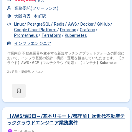
業務委託(フリーランス)
大阪府
本町駅
Linux
PostgreSQL
Redis
AWS
Docker
GitHub
Google Cloud Platform
Datadog
Grafana
Prometheus
Terraform
Kubernetes
インフラエンジニア
作業内容 不動産業界を変革する新規マッチングプラットフォームの開発に
おいて、インフラ基盤の設計・構築・運用を担当していただきます。 【ク
ラウド】AWS / GCP（マルチクラウド対応） 【コンテナ】Kubernetes
(EKS/GKE)、Docker 【IaC】Terraform / Pulumi 【CI/CD】GitHub
Actions、ArgoCD 【監視】Datadog / Prometheus + Grafana 【DB】
2ヶ月前・
提供元: フリコン
PostgreSQL 15+、Redis 7+ 【AI開発ツール】Claude Code、GitHub
Copilot
【AWS/週3日～/基本リモート/都庁前】次世代不動産テ
ッククラウドエンジニア業務案件
フルリモート