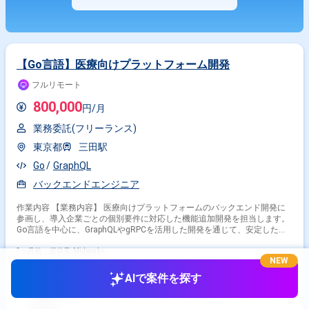
【Go言語】医療向けプラットフォーム開発
フルリモート
800,000
円/月
業務委託(フリーランス)
東京都
三田駅
Go
GraphQL
バックエンドエンジニア
作業内容 【業務内容】 医療向けプラットフォームのバックエンド開発に
参画し、導入企業ごとの個別要件に対応した機能追加開発を担当します。
Go言語を中心に、GraphQLやgRPCを活用した開発を通じて、安定したサ
ービス提供と機能拡張に貢献します。 【作業内容】 ・Go言語、
GraphQL、gRPCを用いたバックエンドアプリケーションの開発 ・医療向
3ヶ月前・
提供元: Midworks
NEW
けプラットフォームへの機能追加開発 ・導入企業ごとの個別要件に対応す
る機能開発 【稼働日数】週5日 【リモート日数】フルリモート
AIで案件を探す