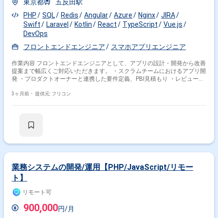
東京都
五反田駅
PHP
SQL
Redis
Angular
Azure
Nginx
JIRA
Swift
Laravel
Kotlin
React
TypeScript
Vue.js
DevOps
フロントエンドエンジニア
スマホアプリエンジニア
作業内容 フロントエンドエンジニアとして、アプリの設計・開発から改善
提案まで幅広くご対応いただきます。 ・スクラムチームにおけるアプリ開
発 ・プロダクトオーナーと連携した要件定義、PBI見積もり ・レビュー、
リリース後の課題分析および改善提案 ・テスト自動化、CI/CDなど開発生
産性向上への取り組み ・ハイブリッド：Ionic、Angular／TypeScript、
3ヶ月前・
提供元: フリコン
SCSS ・ネイティブ：Swift、Kotlin ・バックエンド：Go、C#、
PHP（Laravel）、nginx ・インフラ：Azure（AKS、Functions、API
Management、SQL Database、Redis、CDN） ・CI/CD：Azure DevOps
・モニタリング：NewRelic ・管理ツール：Teams、Slack、Jira、
Confluence
業務システムの開発/運用【PHP/JavaScript/リモー
ト】
リモート可
900,000
円/月