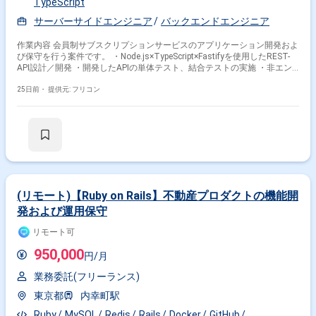
TypeScript
サーバーサイドエンジニア
バックエンドエンジニア
作業内容 会員制サブスクリプションサービスのアプリケーション開発およ
び保守を行う案件です。 ・Node.js×TypeScript×Fastifyを使用したREST-
API設計／開発 ・開発したAPIの単体テスト、結合テストの実施 ・非エン
ジニアを含めたチームメンバー（開発元社員）との仕様策定 ・各種ドキュ
メントの作成
25日前・
提供元: フリコン
(リモート)【Ruby on Rails】不動産プロダクトの機能開
発および運用保守
リモート可
950,000
円/月
業務委託(フリーランス)
東京都
内幸町駅
Ruby
MySQL
Redis
Rails
Docker
GitHub