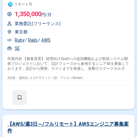
リモート可
1,350,000
円/月
業務委託(フリーランス)
東京都
Ruby
Rails
AWS
SE
作業内容 【募集背景】 経理向けSaaSへの追加機能および新規システム開
発プロジェクトにおいて、設計フェーズから参画するシニアSEを募集して
おります。設計から開発、テストまでを推進し、多数のステークホルダー
が関わる中で設計品質の担保とプロジェクト推進の両輪を担っていただき
ます。 【作業内容】 設計課題ドキュメントの作成・管理（課題の整理・
2日前・
提供元: ココナラテック（旧：フリエン/furien）
起票、関係者との解消推進）を主担当として実施いただきます。設計から
テストにかけてのWBS策定および進捗管理を行っていただきます。Ruby
on Railsを用いた汎用的で保守性の高い設計・実装や、必要に応じた技術
検証・PoCを実施していただきます。プロダクトチームや関係各社との仕
様・スケジュール調整を行っていただきます。提案・報告資料の作成や、
設計・コードレビューを通じた品質担保もお任せいたします。既存の要件
定義成果物や引き継ぎ資料のキャッチアップも行っていただきます。 【求
める人物像】 曖昧な課題を自ら整理し、たたき台を作って前に進められる
方を求めております。実装だけでなく、ドキュメントや資料作成、関係者
【AWS/週3日～/フルリモート】AWSエンジニア募集案
調整もプロジェクトの価値と捉えられる方を歓迎いたします。顧客および
件
チーム双方と丁寧に連携し、多数の関係者を尊重しながら進められる方を