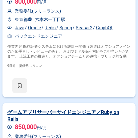
800,000
円/月
業務委託(フリーランス)
東京都
六本木一丁目駅
Java
Oracle
Redis
Spring
Seasar2
GraphQL
バックエンドエンジニア
作業内容 既存証券システムにおける設計〜開発（製造はオフショアメイン
のため手直し・レビューのみ）、およびミドル保守対応をご担当いただき
ます。 上流工程の推進と、オフショアチームとの連携・ブリッジ的な動き
が中心となる長期安定プロジェクトです。 工程：要件定義、基本設計、詳
細設計、ソースレビュー、ミドル保守運用
9日前・
提供元: フリコン
掛け合わせ条件で絞り込む
業界で絞り込む
Redis × ソーシャルゲーム
ゲームアプリサーバーサイドエンジニア／Ruby on
特徴で絞り込む
Rails
Redis × 副業
Redis × 在宅・リモート
850,000
円/月
業務委託(フリーランス)