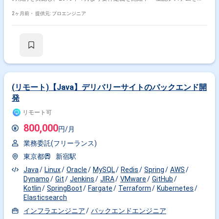
SDPFという提供クラウドからAzureに移設 ・今回のStep1(2026/4～
2027/11予定)では、ホストOSバージョンアップとマネージドサービス移
2ヶ月前・
提供元: プロエンジニア
行によるEOL解消が主目的 ・その後のStep2でコンテナ以上・アプリラン
タイム以上のバージョンアップに着手予定 ・インフラチームのサブリード
を担当するロール、リード(ML7)を補佐し設計・構築を推進
(リモート)【Java】デリバリーサイトのバックエンド開
発
リモート可
800,000
円/月
業務委託(フリーランス)
東京都
新宿駅
Java
Linux
Oracle
MySQL
Redis
Spring
AWS
Dynamo
Git
Jenkins
JIRA
VMware
GitHub
Kotlin
SpringBoot
Fargate
Terraform
Kubernetes
Elasticsearch
インフラエンジニア
バックエンドエンジニア