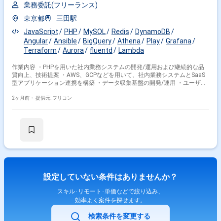
業務委託(フリーランス)
東京都
三田駅
JavaScript
PHP
MySQL
Redis
DynamoDB
Angular
Ansible
BigQuery
Athena
Play
Grafana
Terraform
Aurora
fluentd
Lambda
作業内容 ・PHPを用いた社内業務システムの開発/運用および継続的な品
質向上、技術提案 ・AWS、GCPなどを用いて、社内業務システムとSaaS
型アプリケーション連携を構築 ・データ収集基盤の開発/運用 ・ユーザー
からの問い合わせや調査 技術環境： ・サーバーサイド：PHP（FWなし）
・フロントエンド： AngularJS/JavaScript ・インフラ：EC2/Lambda/ ・
2ヶ月前・
提供元: フリコン
監視：NewRelic/CloudWatch ・DB：
Aurora（mysql）/DynamoDB/Redis ・ログ：
Fluentd/FluentBit/GrafanaLoki/Athena/BigQuery ・CI/CD：GitHubActions
・IaC：Terraform/Ansible ・テスト：Autify/Gauge/Playwright ・開発手
法：アジャイル ・IDE：IntelliJ
設定していない条件はありませんか？
スキル･リモート･単価などで絞り込み、
効率よく案件を探せます。
検索条件を変更する