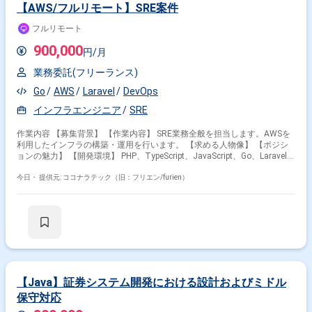
を中核とした不動産系企業 ■プロダクトについて ■募集背景
【AWS/フルリモート】SRE案件
フルリモート
900,000
円/月
業務委託(フリーランス)
Go
AWS
Laravel
DevOps
インフラエンジニア
SRE
作業内容 【募集背景】 【作業内容】 SRE業務全般を担当します。AWSを
利用したインフラの構築・運用を行います。 【求める人物像】 【ポジシ
ョンの魅力】 【開発環境】 PHP、TypeScript、JavaScript、Go、Laravel、
Next.js、Vue.js、MySQL、Redis、AWS、Datadog、Ansible、GitHub
Actions、Terraformを利用します。
今日・
提供元: ココナラテック（旧：フリエン/furien）
【Java】証券システム開発における設計およびミドル
保守対応