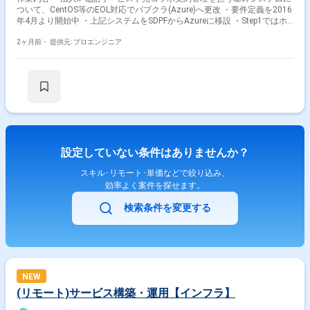
ついて、CentOS等のEOL対応でパブクラ(Azure)へ更改 ・要件定義を2016
年4月より開始中 ・上記システムをSDPFからAzureに移設 ・Step1ではホ
ストOSバージョンアップとマネージドサービス移行によるEOL解消が主目
的 ・Step2でコンテナ以上 ・アプリランタイム以上のバージョンアップに
2ヶ月前・
提供元: プロエンジニア
着手予定 ・インフラチームのサブリードを担当し設計・構築を推進
設定していない条件はありませんか？
スキル･リモート･単価などで絞り込み、
効率よく案件を探せます。
検索条件を変更する
NEW
(リモート)サービス構築・運用【インフラ】