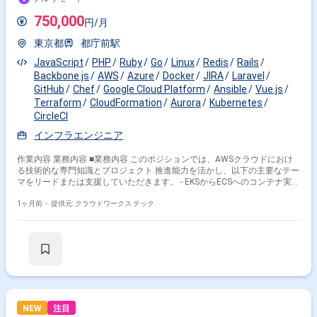
750,000
円/月
東京都
都庁前駅
JavaScript
PHP
Ruby
Go
Linux
Redis
Rails
Backbone.js
AWS
Azure
Docker
JIRA
Laravel
GitHub
Chef
Google Cloud Platform
Ansible
Vue.js
Terraform
CloudFormation
Aurora
Kubernetes
CircleCI
インフラエンジニア
作業内容 業務内容 ■業務内容 このポジションでは、AWSクラウドにおけ
る技術的な専門知識とプロジェクト 推進能力を活かし、以下の主要なテー
マをリードまたは支援していただきます。 - EKSからECSへのコンテナ実行
環境移行 - AWSアカウントの整理・統廃合と最適化 - AWSコスト最適化の
推進 - IaC（Infrastructure as Code）の推進 - TerraformまたはAWS
1ヶ月前・
提供元: クラウドワークス テック
CloudFormationを用いたインフラの自動化・コード化を 推進し、再現
性、運用効率、セキュリティの向上に貢献。 - 技術的な課題解決とベスト
プラクティス導入 - 社内チーム（開発・インフラ）との連携 ■開発環境 -
Golang, Ruby, PHP, JavaScript - Codeigniter, Ruby on Rails, Backbone.js,
Laravel, Vue.js - Amazon RDS （Aurora）, Amazon ElastiCache
（Redis） - Docker, CircleCI, Kubernetes - GitHub, JIRA ■精算：140～
180h（上下割） ■募集人数：2名（8月開始1名、10月開始1名） ■作業期
間：長期予定 ■作業時間：10:00～19:00 ■稼働形態：フルリモート（地方
在住検討可） 関わるサービス・プロダクト ■エンド企業について 家賃保証
NEW
注目