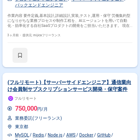
バックエンドエンジニア
作業内容 要件定義,基本設計,詳細設計,実装,テスト,運用・保守 労働集約型
になりがちな業務プロセスや制作工程を、AIエージェントを用いて自動
化・効率化する自社SaaSプロダクトの開発をご担当いただきます。 現在
はプロダクトの価値検証と高速な機能改善を実現するため、開発体制の内
製化を強化する重要なフェーズにあり、中心メンバーとして開発を牽引す
3ヶ月前・
提供元: mijicaフリーランス
るバックエンドエンジニアを募集しています。 具体的な業務は、
Python(FastAPI)を用いた非同期処理を前提としたAPIの設計・開発や、各
種生成AI（LLM）APIとの連携機能の実装です。 単なる実装に留まらず、
PdMやビジネスサイドと密に連携しながら、要件定義、仕様策定、プロン
プト設計、アーキテクチャの選定まで幅広く主導していただきます。 少数
精鋭のチームでプロダクト価値を最大化させるため、必要に応じてフロン
トエンドやインフラ領域へも柔軟に越境し、技術的な意思決定やトレード
オフの判断を担っていただける方を求めています。
(フルリモート)【サーバーサイドエンジニア】通信業向
け会員制サブスクリプションサービス開発・保守案件
フルリモート
750,000
円/月
業務委託(フリーランス)
東京都
MySQL
Redis
Node.js
AWS
Docker
GitHub