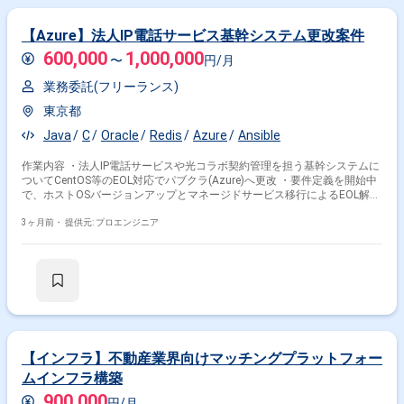
【Azure】法人IP電話サービス基幹システム更改案件
600,000
1,000,000
〜
円/月
業務委託(フリーランス)
東京都
Java
C
Oracle
Redis
Azure
Ansible
作業内容 ・法人IP電話サービスや光コラボ契約管理を担う基幹システムに
ついてCentOS等のEOL対応でパブクラ(Azure)へ更改 ・要件定義を開始中
で、ホストOSバージョンアップとマネージドサービス移行によるEOL解消
が主目的 ・インフラチームのサブリードを担当し設計・構築を推進 ・チ
ームメンバーはパートナー含めて15名程度を予定
3ヶ月前・
提供元: プロエンジニア
【インフラ】不動産業界向けマッチングプラットフォー
ムインフラ構築
900,000
円/月