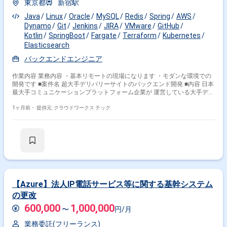
東京都
新宿駅
Java
Linux
Oracle
MySQL
Redis
Spring
AWS
Dynamo
Git
Jenkins
JIRA
VMware
GitHub
Kotlin
SpringBoot
Fargate
Terraform
Kubernetes
Elasticsearch
バックエンドエンジニア
作業内容 業務内容 ・基本リモートの現場になります ・モダンな環境での
開発です ■案件名 超大手デリバリーサイトのバックエンド開発 ■内容 日本
最大手コミュニケーションプラットフォーム企業が 運営している大手デリ
バリーサイトのクーポン系及び プロモーション系システムのバックエンド
開発をお任せいたします。 システムの立ち上げは既に終了しており、主に
1ヶ月前・
提供元: クラウドワークス テック
保守開発と 新規案件に合わせた既存機能の改修、技術負債の解消が 主な
業務となります。 ■工程 基本設計～テスト ■開発環境 開発言語：
Java（Spring Boot）, Kotlin インフラ：AWS, Verda,
Serverless（Fargate）, VMware, Linux, Kubernetes DB：Oracle, MySQL,
Redis, Elasticsearch, Dynamo DB CI/CD：GitHub Actions, Jenkins、
bitrise, Drone CI, Argo CD 構成管理ツール：Terraform コード管理：
GitHub, BitBucket モニタリング：Sentry, NewRelic タスク管理：JIRA 関わ
るサービス・プロダクト ■募集背景 増員のため 8名参画中の現場
【Azure】法人IP電話サービス等に関する基幹システム
の更改
600,000
1,000,000
〜
円/月
業務委託(フリーランス)