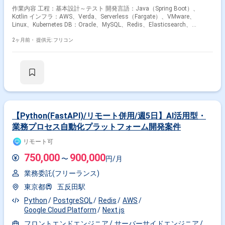
作業内容 工程：基本設計～テスト 開発言語：Java（Spring Boot）、
Kotlin インフラ：AWS、Verda、Serverless（Fargate）、VMware、
Linux、Kubernetes DB：Oracle、MySQL、Redis、Elasticsearch、
Dynamo DB CI/CD：GitHub Actions、Jenkins、bitrise、Drone CI、Argo
CD 構成管理ツール：Terraform コード管理：GitHub、BitBucket モニタリ
2ヶ月前・
提供元: フリコン
ング：Sentry、NewRelic タスク管理：JIRA
【Python(FastAPI)/リモート併用/週5日】AI活用型・
業務プロセス自動化プラットフォーム開発案件
リモート可
750,000
900,000
〜
円/月
業務委託(フリーランス)
東京都
五反田駅
Python
PostgreSQL
Redis
AWS
Google Cloud Platform
Next.js
フロントエンドエンジニア
サーバーサイドエンジニア