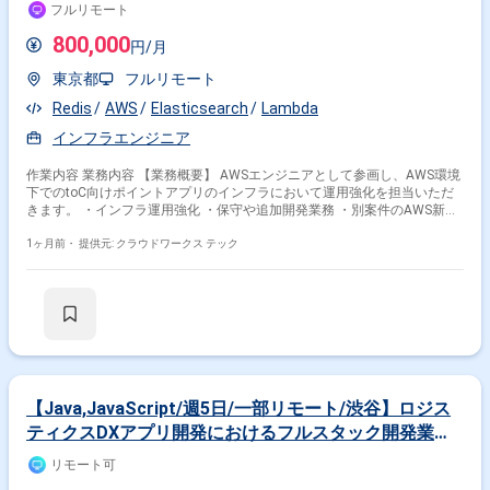
想定しております。ドメイン知識や業務ロジックを素早くキャッチアップ
フルリモート
し、設計に落とし込める方、品質課題やボトルネックを自発的に発見し、
解決までの道筋を示せる方にご活躍いただけます。 【ポジションの魅力】
800,000
円/月
経理向けSaaSの追加機能および新規システム開発において、設計フェーズ
からテストまで一貫して関わることができるポジションです。多数のステ
東京都
フルリモート
ークホルダーと連携しながら、設計品質の担保とプロジェクト推進を主導
する経験を積むことができます。Ruby on RailsやAWS、生成AIを活用した
Redis
AWS
Elasticsearch
Lambda
開発・PoCなど、モダンな技術スタックを活かした上流工程中心の業務に
インフラエンジニア
携わることができます。 【開発環境】 バックエンドはGo、Ruby on
Rails、Unicorn、Nginx、PostgreSQL、Redis、Docker、Elasticsearchな
どを利用しております。フロントエンドはTypeScript、React、Redux、
作業内容 業務内容 【業務概要】 AWSエンジニアとして参画し、AWS環境
styled-components、Storybook、Webpackなどを利用しております。イン
下でのtoC向けポイントアプリのインフラにおいて運用強化を担当いただ
フラはAWS（EC2、RDS、ElastiCache、S3、ElasticsearchService、
きます。 ・インフラ運用強化 ・保守や追加開発業務 ・別案件のAWS新規
Lambda、ElasticBeanstalkなど）、Ansible、Datadog、CircleCI、Engine
構築 ・AWSサービスのアラーム設定や、AutoScaling..etc ◆主な開発環
Yardなどを利用しております。その他、GitHub、Slack、JIRA、Notionな
境・ツール◆ ・インフラ環境：AWS(ECS・Lambda) ・検索基盤：
1ヶ月前・
提供元: クラウドワークス テック
どのツールを利用しております。
Elasticsearch ・その他：API Gateway・Redis・EventBridge ・時期：即
日〜 ・出社：フルリモート(地方可) ・期間：長期予定 ・貸与：PC貸与あ
り 関わるサービス・プロダクト ■募集背景 急遽増員のため
【Java,JavaScript/週5日/一部リモート/渋谷】ロジス
ティクスDXアプリ開発におけるフルスタック開発業務
案件
リモート可