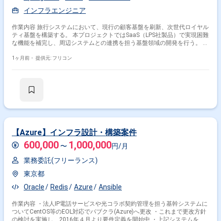
インフラエンジニア
作業内容 旅行システムにおいて、現行の顧客基盤を刷新、次世代ロイヤル
ティ基盤を構築する。 本プロジェクトではSaaS（LPS社製品）で実現困難
な機能を補完し、周辺システムとの連携を担う基盤領域の開発を行う。 作
業内容：アジャイル開発（設計・開発・プレテスト・プレUAT）、システ
ムテスト、ユーザ受入テスト。 フロント：React、Node.js、Redux、 サー
1ヶ月前・
提供元: フリコン
バ：Java、Redis、Springboot、SpringBatch、MyBatis 開発ツール：
Visual Studio Code DB：AuroraPostgre クラウド：AWS
【Azure】インフラ設計・構築案件
600,000
1,000,000
〜
円/月
業務委託(フリーランス)
東京都
Oracle
Redis
Azure
Ansible
作業内容 ・法人IP電話サービスや光コラボ契約管理を担う基幹システムに
ついてCentOS等のEOL対応でパブクラ(Azure)へ更改 ・これまで更改方針
の検討を実施し、2016年４月より要件定義を開始中 ・上記システムを