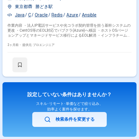
東京都
勝どき駅
Java
C
Oracle
Redis
Azure
Ansible
作業内容 ・法人IP電話サービスや光コラボ契約管理を担う基幹システムの
更改 ・CentOS等のEOL対応でパブクラ(Azure)へ移設 ・ホストOSバージ
ョンアップとマネージドサービス移行によるEOL解消 ・インフラチームの
サブリードを担当し設計・構築を推進 ・チームメンバーはサブコンを含め
て15名程度を予定
2ヶ月前・
提供元: プロエンジニア
設定していない条件はありませんか？
スキル･リモート･単価などで絞り込み、
効率よく案件を探せます。
検索条件を変更する