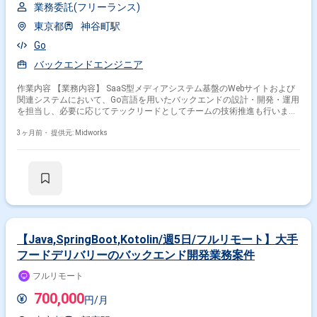
業務委託(フリーランス)
東京都
神谷町駅
Go
バックエンドエンジニア
作業内容 【業務内容】 SaaS型メディアシステム基盤のWebサイトおよび
関連システムにおいて、Go言語を用いたバックエンドの設計・開発・運用
を担当し、必要に応じてテックリードとしてチームの技術推進も行いま
す。 【作業内容】 ・Golangを使用したWebAPIやバッチの設計と実装 ・
PostgreSQLやRedisを用いたデータベース設計と運用 ・チームメンバーと
3ヶ月前・
提供元: Midworks
の連携 ・コードレビューおよびベストプラクティスの推進
【Java,SpringBoot,Kotolin/週5日/フルリモート】大手
フードデリバリーのバックエンド開発業務案件
フルリモート
700,000
円/月