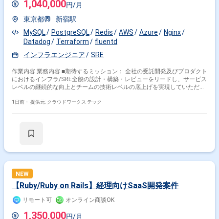
1,040,000
円/月
東京都
新宿駅
MySQL
PostgreSQL
Redis
AWS
Azure
Nginx
Datadog
Terraform
fluentd
インフラエンジニア
SRE
作業内容 業務内容 ■期待するミッション： 全社の受託開発及びプロダクト
におけるインフラ/SRE全般の設計・構築・レビューをリードし、サービス
レベルの継続的な向上とチームの技術レベルの底上げを実現していただき
ます。 ■業務内容・担当工程： 【要件定義・設計・実装・保守運用】 ・ア
ーキテクチャ設計・構築 ・自社プロダクトおよび受託開発プロジェクトに
1日前・
提供元: クラウドワークス テック
おけるアーキテクチャ設計とTerraformによる構築 ・ポリシー策定・ガバ
ナンス管理 ・Google Cloudの利用ポリシー策定と管理（利便性とガバナン
スの向上） ・受託開発で利用するインフラ（AWS/Azureなど）の環境整
備と適切な措置の実施 ・監視体制・障害対応フローの構築 ・SLO/SLAの
設定、ログ収集・アラートなどの監視設定、障害発生時の対応フローの策
定 ・チームマネジメント・技術推進 ・インフラ/SREチームのマネジメン
トおよび社内外への技術力向上支援 ・課題の特定・解決策の提示、継続的
なインフラ改善のソリューション提案 ・最新技術のキャッチアップとドキ
ュメント化による社内共有 ■開発環境： DB：MySQL, PostgreSQL, Redis
NEW
インフラ：Google Cloud, AWS, Azure, Terraform, Nginx, Fluentd,
【Ruby/Ruby on Rails】経理向けSaaS開発案件
CloudWatch, Datadog ■働き方： 稼働量：週5日（月160時間） リモート
稼働：フルリモート可能 フレックス稼働：可能（フルフレックスですが日
リモート可
オンライン商談OK
中帯稼働できることがベース） 関わるサービス・プロダクト ■企業につい
て： データやAIを活用しデータで価値を上げることを信念に受託開発およ
1,350,000
円/月