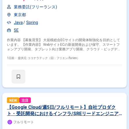
業務委託(フリーランス)
東京都
Java
Spring
SE
作業内容 【募集背景】 大規模総合ECサイトの開発体制強化を目的として
います。 【作業内容】 WebサイトECの新規開発および保守、スマートフ
ォンアプリ開発、タブレット向け業務アプリ開発、クラウド・ビッグデー
タ関連の開発を担当します。 要件整理、仕様調整、基本設計、詳細設計、
製造、各種テストを担当します。 【求める人物像】 最新技術やアーキテ
1日前・
提供元: ココナラテック（旧：フリエン/furien）
クチャを活用したスピード感のある開発に意欲的な方を求めています。
【ポジションの魅力】 大規模ECサイトを最新テクノロジーで成長させる
開発を経験できます。技術力を磨けるプロジェクトです。 【開発環境】
WebシステムではJava、Springなどの各種フレームワークを使用します。
ネイティブアプリではObjective-C、Java、C#を使用します。データベー
スはOracle、Redis、Hbase、Solr、MariaDBなどを使用し、インフラ基盤
はOpenStackです。
NEW
注目
【Google Cloud/週5日/フルリモート】自社プロダク
ト・受託開発におけるインフラ/SREリードエンジニア
案件
フルリモート