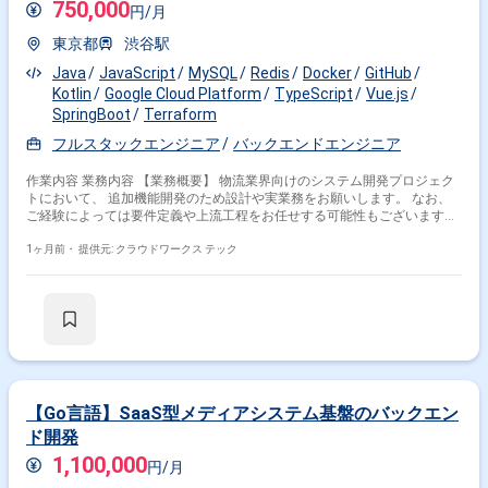
750,000
円/月
東京都
渋谷駅
Java
JavaScript
MySQL
Redis
Docker
GitHub
Kotlin
Google Cloud Platform
TypeScript
Vue.js
SpringBoot
Terraform
フルスタックエンジニア
バックエンドエンジニア
作業内容 業務内容 【業務概要】 物流業界向けのシステム開発プロジェク
トにおいて、 追加機能開発のため設計や実業務をお願いします。 なお、
ご経験によっては要件定義や上流工程をお任せする可能性もございます。
【就業形態について】 リモート併用のプロジェクトになります。 なお、
出社の曜日は決まっておらず、現場で調整いただく形となります。 ◆主な
1ヶ月前・
提供元: クラウドワークス テック
開発環境・ツール◆ ・言語：Kotlin・Java・Typescript・Javascript ・
FW：SpringBoot・Vue.js ・DB：MySQL・Redis ・クラウド：GCP・
Docker・Terraform ・ツール：GitHub・Notion・Slack ・時期：即日 / 5
月〜 ・出社：週3日出社・週2日リモート ・場所：渋谷 ・期間：長期予定
・時間：10:00～19:00 ※フレックス応相談(コアタイム11:00〜15:00) ・服
装：オフィスカジュアル ・貸与：PC貸与あり 関わるサービス・プロダク
ト ■募集背景 増員の為
【Go言語】SaaS型メディアシステム基盤のバックエン
ド開発
1,100,000
円/月