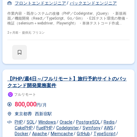
フロントエンドエンジニア
バックエンドエンジニア
作業内容 ・既存システムの改修（PHP／CodeIgniter、jQuery） ・新規画
面／機能開発（React／TypeScript、Go／Gin） ・E2Eテスト環境の整備・
検証（selenium＋webdriver、Playwright） ・単体テストコード作成
（PHPUnit） ・アーキテクチャ設計／運用（Web3層構造、モジュラモノ
リス、Atomic Design）
2ヶ月前・
提供元: フリコン
【PHP/週4日～/フルリモート】旅行予約サイトのバッ
クエンド開発業務案件
フルリモート
800,000
円/月
東京都
西新宿駅
PHP
SQL
Windows
Oracle
PostgreSQL
Redis
CakePHP
FuelPHP
CodeIgniter
Symfony
AWS
Docker
Apache
Memcache
GitHub
TypeScript