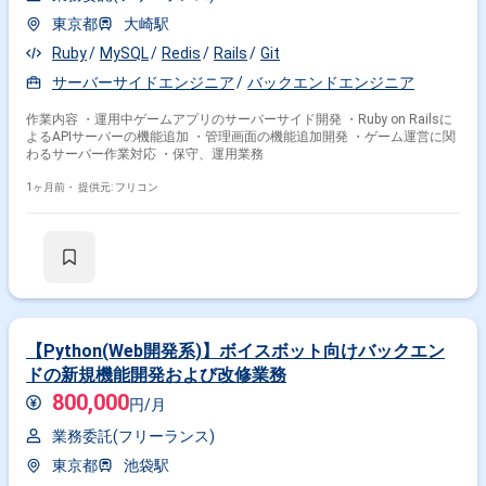
その他の条件で検索する
東京都
大崎駅
Ruby
MySQL
Redis
Rails
Git
その他開発言語・スキルから探す
サーバーサイドエンジニア
バックエンドエンジニア
MySQL
AWS
Docker
Ruby
PHP
React
作業内容 ・運用中ゲームアプリのサーバーサイド開発 ・Ruby on Railsに
JavaScript
Linux
TypeScript
Go
よるAPIサーバーの機能追加 ・管理画面の機能追加開発 ・ゲーム運営に関
わるサーバー作業対応 ・保守、運用業務
その他の職種から探す
1ヶ月前・
提供元: フリコン
サーバーサイドエンジニア
バックエンドエンジニア
フロントエンドエンジニア
スマホアプリエンジニア
インフラエンジニア
【Python(Web開発系)】ボイスボット向けバックエン
ドの新規機能開発および改修業務
800,000
円/月
業務委託(フリーランス)
東京都
池袋駅