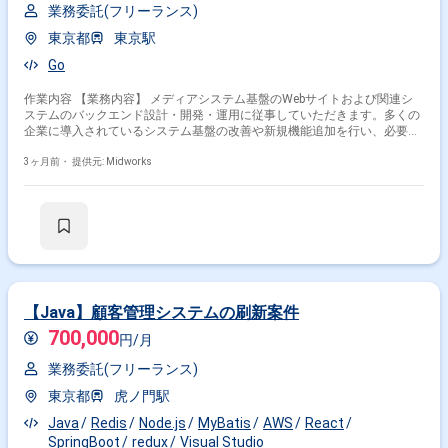
業務委託(フリーランス)
東京都
東京駅
Go
作業内容 【業務内容】 メディアシステム基盤のWebサイトおよび関連シ
ステムのバックエンド設計・開発・運用に従事していただきます。多くの
企業に導入されているシステム基盤の改善や新規機能追加を行い、必要に
応じてテックリードとしてチームを牽引する役割も期待されます。 【作業
内容】 ・Webサイトおよび関連システムのバックエンド設計・開発・運用
3ヶ月前・
提供元: Midworks
・Goを用いたサーバーサイド開発 ・Kubernetes環境でのサービス運用 ・
PostgreSQL、Redis、Elasticsearchなどを利用したデータ管理 ・RESTful
API設計・実装 ・アジャイルとウォーターフォールを組み合わせた開発プ
ロセスでの作業 ・チームメンバーとの協働による設計・レビュー・改善
【Java】顧客管理システムの刷新案件
700,000
円/月
業務委託(フリーランス)
東京都
虎ノ門駅
Java
Redis
Node.js
MyBatis
AWS
React
SpringBoot
redux
Visual Studio