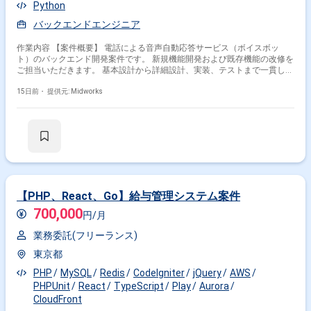
Python
バックエンドエンジニア
作業内容 【案件概要】 電話による音声自動応答サービス（ボイスボッ
ト）のバックエンド開発案件です。 新規機能開発および既存機能の改修を
ご担当いただきます。 基本設計から詳細設計、実装、テストまで一貫して
対応いただく想定です。 状況に応じて要件定義から参画いただく可能性が
あるプロジェクトです。 【作業内容】 ・ボイスボットのバックエンド機
15日前・
提供元: Midworks
能開発および改修 ・基本設計および詳細設計対応 ・PythonおよびJavaを
用いた実装業務 ・テスト設計およびテスト実施対応 ・AWS環境および各
種DB（Redis、DynamoDB、MySQL）を用いた開発対応
【PHP、React、Go】給与管理システム案件
700,000
円/月
業務委託(フリーランス)
東京都
PHP
MySQL
Redis
CodeIgniter
jQuery
AWS
PHPUnit
React
TypeScript
Play
Aurora
CloudFront