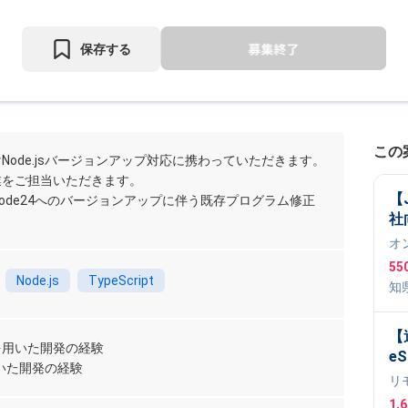
保存する
この
Node.jsバージョンアップ対応に携わっていただきます。
業をご担当いただきます。
【J
からNode24へのバージョンアップに伴う既存プログラム修正
社
案
オ
55
Node.js
TypeScript
知
L
,
W
【
ptを用いた開発の経験
eS
を用いた開発の経験
長
リ
ビ
1,