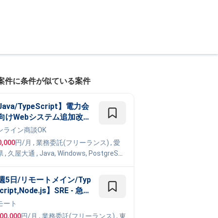
案件に条件が似ている案件
ava/TypeScript】電力会
向けWebシステム追加改修
件
ンライン商談OK
0,000
円/月
,
業務委託(フリーランス)
, 愛
県
,
久屋大通
,
Java
,
Windows
,
PostgreSQ
indows Server
,
TypeScript
週5日/リモートメイン/Typ
cript,Node.js】SRE - 急成
中のオンラインオリパサー
モート
スにおける信頼性向上とイ
600,000
円/月
,
業務委託(フリーランス)
, 東