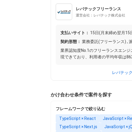
レバテックフリーランス
運営会社：レバテック株式会社
支払いサイト：
15日(月末締め翌月15
契約形態：
業務委託(フリーランス) , 派
業界認知度No.1のフリーランスエン
現できており、利用者の平均年収は862万
レバテッ
かけ合わせ条件で案件を探す
フレームワークで絞り込む
TypeScript × React
JavaScript × R
TypeScript × Next.js
JavaScript × j