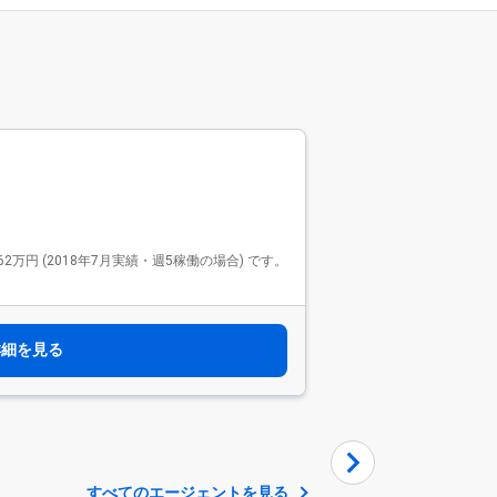
Findy Fre
ファインデ
2576件
Findy Freela
 (2018年7月実績・週5稼働の場合) です。
で、リードエンジニアや技
モダンな開発環境で活躍
す。 リモート案件が9
選べます。
詳細を見る
すべてのエージェントを見る