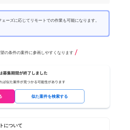
知
udi
【
フェーズに応じてリモートでの作業も可能になります。
eS
ア
リ
（
1,
み
京
大
ac
希望の条件の案件に参画しやすくなります
ー
る
似た案件を検索する
トについて