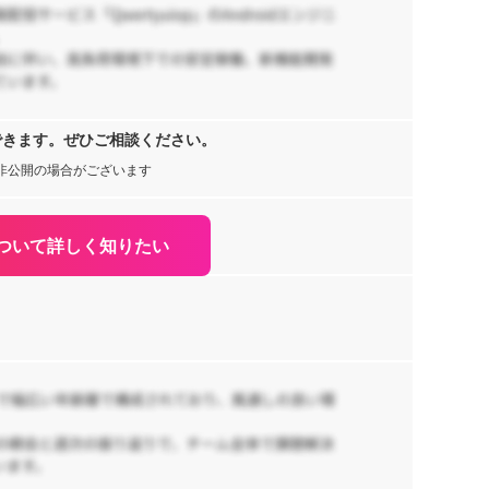
1,
ML
Az
K
,
A
【
F
一
リ
できます。ぜひご相談ください。
ト
1,
非公開の場合がございます
る
ー
,
Dj
ついて詳しく知りたい
【T
業
の
1,
京
【J
ス
リ
70