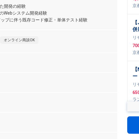
ン
京
いた開発の経験
でのWebシステム開発経験
アップに伴う既存コード修正・単体テスト経験
【J
併
ス
リ
オンライン商談OK
70
京
ype
【N
ー
イ
リ
65
ラ
TM
og
,
【
Scr
モ
C
リ