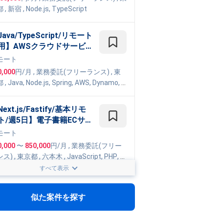
フラ基盤改善
都
,
新宿
,
Node.js
,
TypeScript
ava/TypeScript/リモート
用】AWSクラウドサービ
開発対応
モート
0,000
円/月
,
業務委託(フリーランス)
, 東
都
,
Java
,
Node.js
,
Spring
,
AWS
,
Dynamo
,
T
Script
,
SpringBoot
,
Lambda
ext.js/Fastify/基本リモ
ト/週5日】電子書籍ECサ
トの開発
モート
0,000
〜
850,000
円/月
,
業務委託(フリー
ンス)
, 東京都
,
六本木
,
JavaScript
,
PHP
,
H
L5
,
Node.js
,
FuelPHP
,
AWS
,
Docker
,
Backl
すべて表示
JIRA
,
CSS3
,
Laravel
,
GitHub
,
React
,
Type
TypeScript/週5日/フルリ
ipt
,
Next.js
,
Figma
,
CircleCI
ート】落とし物管理AI Po
似た案件を探す
のテックリード業務案件
モート