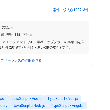
案件・求人数102713件
日支払い)
遣 , 契約社員 , 正社員
ジニアエージェントです。業界トップクラスの高単価を実
円 (2018年7月実績・週5稼働の場合) です。
クフリーランスの詳細を見る
eact
JavaScript × Vue.js
TypeScript × Vue.js
Query
JavaScript × Node.js
TypeScript × Angular