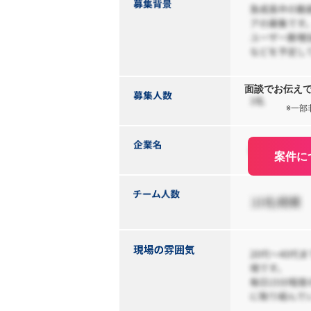
面談でお伝え
※一部
案件に