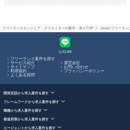
くれるエージェントもあるため、自らの希望に合った案件があるかを考
慮してエージェントを選ぶことがおすすめです。フリーランスHubで
は、フリーランスエージェントの各特徴やおすすめポイントの閲覧、エ
ージェントへの応募を一括で行うことができます。
フリーランスエージェントとクラウドソーシングサイト(サービス)の違い
フリーランスエンジニア・クリエイターの案件・求人TOP
Javaのフリーラ
フリーランスエージェントは企業の案件とフリーランスを検討している
人のマッチングをカウンセリングや営業代行を通してサポートするのに
対し。クラウドソーシングはサイト上で直接案件を探すものになりま
す。クラウドソーシングサイトを利用する際は、フリーランスと発注者
が直接プラットフォームでやり取りするため、エージェントによるサポ
公式LINE
ートはありません。フリーランスHubではフリーランスエージェントの
フリーランス案件を探す
保有する案件を多数掲載しています。
サービス紹介
運営会社
サイトマップ
お問い合わせ
利用規約
プライバシーポリシー
フリーランスHubはお客様のフリーランス案件探しを最大限サポートし
よくある質問
ていきます。
開発言語から求人案件を探す
フレームワークから求人案件を探す
職種から求人案件を探す
都道府県から求人案件を探す
エージェントから求人案件を探す