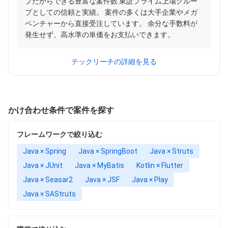
プだからできる豊富な案件数 東証プライム上場グルー
プとしての信頼と実績。 案件の多くは大手企業やメガ
ベンチャーから直接受注しています。 余分な手数料が
発生せず、高水準の単価をお支払いできます。
テックリーチの詳細を見る
かけ合わせ条件で案件を探す
フレームワークで絞り込む
Java × Spring
Java × SpringBoot
Java × Struts
Java × JUnit
Java × MyBatis
Kotlin × Flutter
Java × Seasar2
Java × JSF
Java × Play
Java × SAStruts