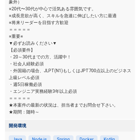
象外）
※20代〜30代が中心で活気ある雰囲気です。
※成長意欲が高く、スキルを急速に伸ばしたい方に最適
※将来リーダーを目指す方歓迎
＝＝＝＝＝
※重要※
▼必ずお読みください▼
【必須要件】
・20～30代までの方、活躍中！
・社会人経験必須
・外国籍の場合、JLPT(N1)もしくはJPT700点以上のビジネス
上級レベル必須
・週5日稼働必須
・エンジニア実務経験3年以上必須
＝＝＝＝＝
★本案件の最新の状況は、担当者までお問合せ下さい。
★期間：随時～
開発環境
Java
Node.js
Spring
Docker
Kotlin