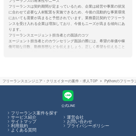
フリーランスの将来性やニーズ
フリーランスは契約期間が定まっているため、企業は経営や事業の状況
に合わせて必要な人材配置を実施できるため、今後の流動的な事業環境
においても需要が高まると予想されています。業務委託契約でフリーラ
ンスを受け入れる企業は増加しており、今後もニーズが高まる傾向にあ
ります。
フリーランスエージェント担当者との面談のコツ
エージェント担当者とのカウンセリング面談の際には、希望の単価や稼
働可能な日数、勤務形態などを伝えましょう。正しく希望を伝えること
で、お客様の希望に合った案件の紹介可能性が高まります。フリーラン
スHubでは、各エージェントのサービス内容やその比較をサイト内で行
うことができます。
フリーランスエージェントの仕組み
フリーランスエージェントは案件を探しているフリーランスエンジニア
フリーランスエンジニア・クリエイターの案件・求人TOP
Pythonのフリー
やクリエイターの方と、フリーランス人材を活用したい企業のマッチン
グを行い、仲介手数料を受け取ることで収益としているサービスです。
仲介手数料やエージェントで受けられるサービスは各エージェントで異
なります。フリーランスHubでは各エージェントのサービス内容の比較
をサイト内で行うことができます。
公式LINE
フリーランス案件を探す
フリーランスHubはお客様のフリーランス案件探しを最大限サポートし
サービス紹介
運営会社
サイトマップ
お問い合わせ
ていきます。
利用規約
プライバシーポリシー
よくある質問