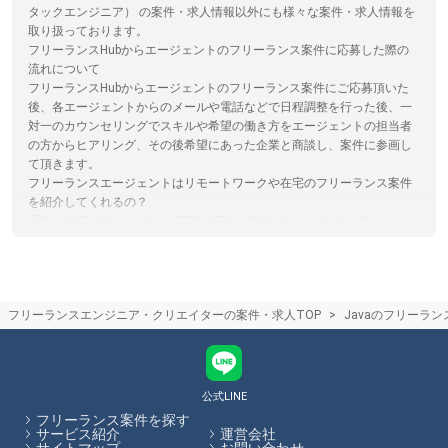
タックエンジニア） の案件・求人情報以外にも様々な案件・求人情報を
取り扱っております。
フリーランスHubからエージェントのフリーランス案件に応募した際の
流れについて
フリーランスHubからエージェントのフリーランス案件にご応募頂いた
後、各エージェントからのメールや電話などで日程調整を行った後、一
対一のカウンセリングでスキルや希望の働き方をエージェントの担当者
の方からヒアリング、その後希望にあった企業と商談し、案件に参画し
て頂きます。
フリーランスエージェントはリモートワークや在宅のフリーランス案件
を紹介してくれるの？
最近は在宅/リモートワーク可能な案件が増えており、フリーランスエー
ジェントでもリモート/在宅案件を取り扱っております。ただ常駐案件が
多いエージェントやリモート案件が多いエージェントなど、エージェン
トによって特徴がありますので、リモート案件に強いエージェントを選
ぶのがおすすめです。フリーランスHubでは、各エージェントのサービ
フリーランスエンジニア・クリエイターの案件・求人TOP
Javaのフリーラ
ス内容やその比較をサイト内で行うことができます。
フリーランスの将来性やニーズ
フリーランスは契約期間が定まっているため、企業は経営や事業の状況
に合わせて必要な人材配置を実施できるため、今後の流動的な事業環境
においても需要が高まると予想されています。業務委託契約でフリーラ
公式LINE
ンスを受け入れる企業は増加しており、今後もニーズが高まる傾向にあ
フリーランス案件を探す
ります。
サービス紹介
運営会社