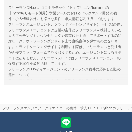
フリーランスHub は ココナラテック（旧：フリエン/furien） の
【Python/リモート併用】学習ツールにおけるバックエンド開発 の案
件・求人情報以外にも様々な案件・求人情報を取り扱っております。
フリーランスエージェントとクラウドソーシングサイト(サービス)の違い
フリーランスエージェントは企業の案件とフリーランスを検討している
人のマッチングをカウンセリングや営業代行を通してサポートするのに
対し。クラウドソーシングはサイト上で直接案件を探すものになりま
す。クラウドソーシングサイトを利用する際は、フリーランスと発注者
が直接プラットフォームでやり取りするため、エージェントによるサポ
ートはありません。フリーランスHubではフリーランスエージェントの
保有する案件を多数掲載しています。
フリーランスHubからエージェントのフリーランス案件に応募した際の
流れについて
フリーランスHubからエージェントのフリーランス案件にご応募頂いた
後、各エージェントからのメールや電話などで日程調整を行った後、一
対一のカウンセリングでスキルや希望の働き方をエージェントの担当者
の方からヒアリング、その後希望にあった企業と商談し、案件に参画し
て頂きます。
フリーランスエンジニア・クリエイターの案件・求人TOP
Pythonのフリー
フリーランスの将来性やニーズ
フリーランスは契約期間が定まっているため、企業は経営や事業の状況
に合わせて必要な人材配置を実施できるため、今後の流動的な事業環境
においても需要が高まると予想されています。業務委託契約でフリーラ
ンスを受け入れる企業は増加しており、今後もニーズが高まる傾向にあ