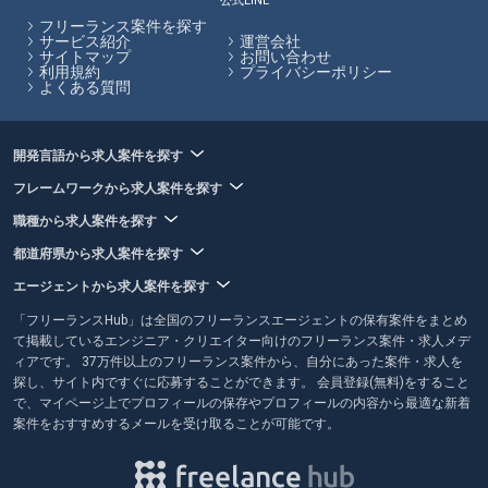
公式LINE
ります。
フリーランス案件を探す
サービス紹介
運営会社
サイトマップ
お問い合わせ
フリーランスHubはお客様のフリーランス案件探しを最大限サポートし
利用規約
プライバシーポリシー
ていきます。
よくある質問
開発言語から求人案件を探す
フレームワークから求人案件を探す
職種から求人案件を探す
都道府県から求人案件を探す
エージェントから求人案件を探す
「フリーランスHub」は全国のフリーランスエージェントの保有案件をまとめ
て掲載しているエンジニア・クリエイター向けのフリーランス案件・求人メデ
ィアです。 37万件以上のフリーランス案件から、自分にあった案件・求人を
探し、サイト内ですぐに応募することができます。 会員登録(無料)をすること
で、マイページ上でプロフィールの保存やプロフィールの内容から最適な新着
案件をおすすめするメールを受け取ることが可能です。