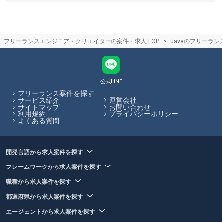
対し。クラウドソーシングはサイト上で直接案件を探すものになりま
す。クラウドソーシングサイトを利用する際は、フリーランスと発注者
が直接プラットフォームでやり取りするため、エージェントによるサポ
ートはありません。フリーランスHubではフリーランスエージェントの
フリーランスエンジニア・クリエイターの案件・求人TOP
Javaのフリーラ
保有する案件を多数掲載しています。
フリーランスエージェント担当者との面談のコツ
エージェント担当者とのカウンセリング面談の際には、希望の単価や稼
働可能な日数、勤務形態などを伝えましょう。正しく希望を伝えること
で、お客様の希望に合った案件の紹介可能性が高まります。フリーラン
公式LINE
スHubでは、各エージェントのサービス内容やその比較をサイト内で行
フリーランス案件を探す
うことができます。
サービス紹介
運営会社
サイトマップ
お問い合わせ
利用規約
プライバシーポリシー
フリーランスHubはお客様のフリーランス案件探しを最大限サポートし
よくある質問
ていきます。
開発言語から求人案件を探す
フレームワークから求人案件を探す
職種から求人案件を探す
都道府県から求人案件を探す
エージェントから求人案件を探す