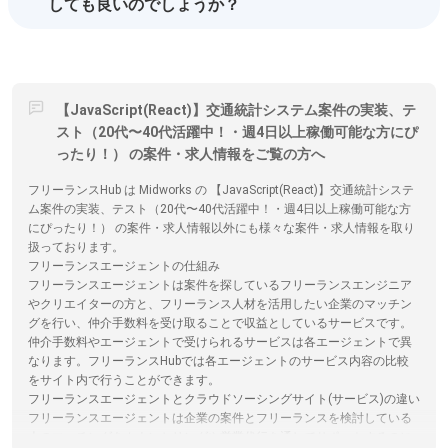
しても良いのでしょうか？
【JavaScript(React)】交通統計システム案件の実装、テ
スト（20代〜40代活躍中！・週4日以上稼働可能な方にぴ
ったり！） の案件・求人情報をご覧の方へ
フリーランスHub は Midworks の 【JavaScript(React)】交通統計システ
ム案件の実装、テスト（20代〜40代活躍中！・週4日以上稼働可能な方
にぴったり！） の案件・求人情報以外にも様々な案件・求人情報を取り
扱っております。
フリーランスエージェントの仕組み
フリーランスエージェントは案件を探しているフリーランスエンジニア
やクリエイターの方と、フリーランス人材を活用したい企業のマッチン
グを行い、仲介手数料を受け取ることで収益としているサービスです。
仲介手数料やエージェントで受けられるサービスは各エージェントで異
なります。フリーランスHubでは各エージェントのサービス内容の比較
をサイト内で行うことができます。
フリーランスエージェントとクラウドソーシングサイト(サービス)の違い
フリーランスエージェントは企業の案件とフリーランスを検討している
人のマッチングをカウンセリングや営業代行を通してサポートするのに