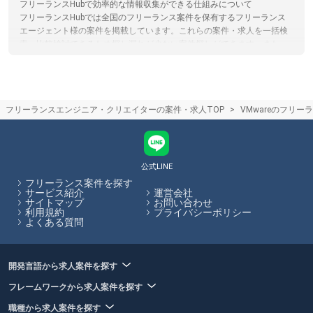
フリーランスHubで効率的な情報収集ができる仕組みについて
フリーランスHubでは全国のフリーランス案件を保有するフリーランス
エージェント様の案件を掲載しています。これらの案件・求人を一括検
索、比較検討できるため探し漏れが少ない案件探しができます。また、
フリーランスHub内から全ての案件に応募が可能ですので、複数のサイ
トに登録する必要がなく、忙しいフリーランスエンジニア/クリエイター
の手間を省きます。
フリーランスエージェントはエンジニア未経験の場合、フリーランス案
フリーランスエンジニア・クリエイターの案件・求人TOP
VMwareのフリ
件を紹介してくれるの？
正直なところ、エンジニア未経験の場合、独学でプログラミングを学習
していたとしてもフリーランスとして案件に参画するのは難しい可能性
が高いと言えるでしょう。まずは組織に所属し、エンジニアとしての実
務経験を積んでからフリーランスとしての働き方を検討するのがおすす
公式LINE
めです。フリーランスHubではエンジニア向けの記事を多数掲載してい
フリーランス案件を探す
ます。
サービス紹介
運営会社
サイトマップ
お問い合わせ
利用規約
プライバシーポリシー
フリーランスHubはお客様のフリーランス案件探しを最大限サポートし
よくある質問
ていきます。
開発言語から求人案件を探す
フレームワークから求人案件を探す
職種から求人案件を探す