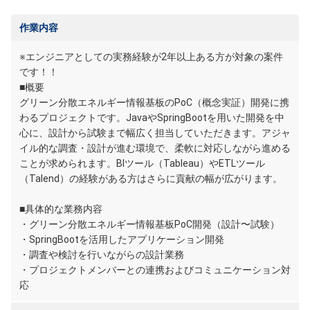
作業内容
※エンジニアとしての実務経験が2年以上ある方が対象の案件
です！！
■概要
グリーン分散エネルギー情報基板のPoC（概念実証）開発に携
わるプロジェクトです。JavaやSpringBootを用いた開発を中
心に、設計から試験まで幅広く担当していただきます。アジャ
イル的な調査・設計が進む環境で、柔軟に対応しながら進める
ことが求められます。BIツール（Tableau）やETLツール
（Talend）の経験がある方はさらに貢献の幅が広がります。
■具体的な業務内容
・グリーン分散エネルギー情報基板PoC開発（設計〜試験）
・SpringBootを活用したアプリケーション開発
・調査や検討を行いながらの設計業務
・プロジェクトメンバーとの連携およびコミュニケーション対
応