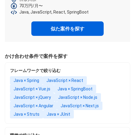
70万円/月〜
Java, JavaScript, React, SpringBoot
似た案件を探す
かけ合わせ条件で案件を探す
フレームワークで絞り込む
Java × Spring
JavaScript × React
JavaScript × Vue.js
Java × SpringBoot
JavaScript × jQuery
JavaScript × Node.js
JavaScript × Angular
JavaScript × Next.js
Java × Struts
Java × JUnit