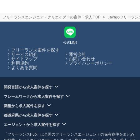
求人を多数掲載しています。
フリーランスの将来性やニーズ
フリーランスエンジニア・クリエイターの案件・求人TOP
Javaのフリーラ
フリーランスは契約期間が定まっているため、企業は経営や事業の状況
に合わせて必要な人材配置を実施できるため、今後の流動的な事業環境
においても需要が高まると予想されています。業務委託契約でフリーラ
ンスを受け入れる企業は増加しており、今後もニーズが高まる傾向にあ
ります。
公式LINE
フリーランス案件を探す
フリーランスHubはお客様のフリーランス案件探しを最大限サポートし
サービス紹介
運営会社
サイトマップ
お問い合わせ
ていきます。
利用規約
プライバシーポリシー
よくある質問
開発言語から求人案件を探す
フレームワークから求人案件を探す
職種から求人案件を探す
都道府県から求人案件を探す
エージェントから求人案件を探す
「フリーランスHub」は全国のフリーランスエージェントの保有案件をまとめ