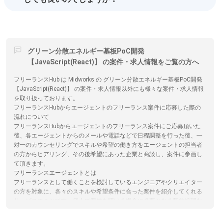
グリーン分散エネルギー基板PoC開発
【JavaScript(React)】 の案件・求人情報をご覧の方へ
フリーランスHub は Midworks の グリーン分散エネルギー基板PoC開発
【JavaScript(React)】 の案件・求人情報以外にも様々な案件・求人情報
を取り扱っております。
フリーランスHubからエージェントのフリーランス案件に応募した際の
流れについて
フリーランスHubからエージェントのフリーランス案件にご応募頂いた
後、各エージェントからのメールや電話などで日程調整を行った後、一
対一のカウンセリングでスキルや希望の働き方をエージェントの担当者
の方からヒアリング、その後希望にあった企業と商談し、案件に参画し
て頂きます。
フリーランスエージェントとは
フリーランスとして働くことを検討しているエンジニアやクリエイター
の方を対象に、各々のスキルや希望条件に合った案件を紹介してくれる
サービスのことです。個人で案件を請ける場合に必要となる契約処理な
ども代行してくれるため、参画する企業とのやり取りに時間が取られる
こともありません。フリーランスHubでは、フリーランス向けの案件・