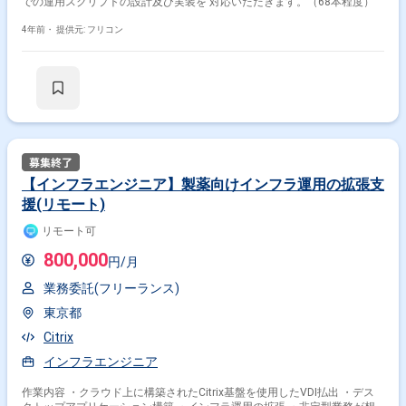
での運用スクリプトの設計及び実装を 対応いただきます。（68本程度）
インフラエンジニア
サーバーエンジニア
PM
4年前・
提供元: フリコン
PMO
PL
【インフラエンジニア】製薬向けインフラ運用の拡張支
援(リモート)
リモート可
800,000
円/月
業務委託(フリーランス)
東京都
Citrix
インフラエンジニア
作業内容 ・クラウド上に構築されたCitrix基盤を使用したVDI払出 ・デス