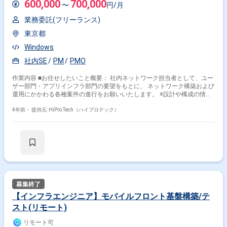
600,000
700,000
〜
円/月
業務委託(フリーランス)
東京都
Windows
社内SE
PM
PMO
作業内容 ■お任せしたいこと概要： 社内ネットワーク担当者として、ユー
ザー部門・アプリインフラ部門の要望をもとに、 ネットワーク構築および
運用にかかわる各種案件の進行をお願いいたします。 ※設計や構成の情報
が完璧に整備されていない部分もありますため、 社員への確認・改善提
案なども歓迎です。 ・対応方針検討、計画立案 ・各ステークホルダーと
4年前・
提供元: HiPro Tech（ハイプロテック）
の調整 ・ネットワーク技術ベンダーへの指示、進捗,品質管理 ・リリース
調整 など ■プロジェクト例（※ご経験に応じて、プロジェクトを割り振
ります）： ・本社サーバ室内への新規サーバ機器導入のため、必要追加機
器の検討と設置までのコーディネーション。 ・工場エリアへの無線アクセ
スポイント増設。そのための現状のNW調査と必要追加配線、接続方法の
検討。 ・WANアクセス回線に輻輳が発生した拠点において、過去の監視
システム情報より大量通信原因の解析。 など
【インフラエンジニア】モバイルフロント基盤構築/テ
スト(リモート)
リモート可