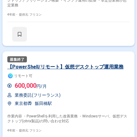
クトップアプリケーション構築 ・インフラ運用の拡張 ・非定型業務が想
定業務
4年前・
提供元: フリコン
【PowerShell/リモート】仮想デスクトップ運用業務
リモート可
600,000
円/月
業務委託(フリーランス)
東京都
飯田橋駅
作業内容 ・PowerShellを利用した改善業務 ・Windowsサーバ、仮想デス
クトップ(citrix製品)の問い合わせ対応
4年前・
提供元: フリコン