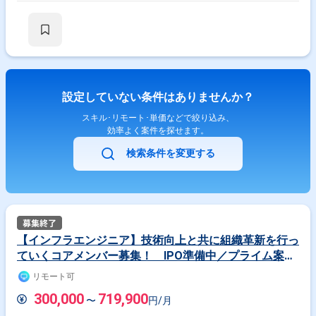
設定していない条件はありませんか？
スキル･リモート･単価などで絞り込み、
効率よく案件を探せます。
検索条件を変更する
【インフラエンジニア】技術向上と共に組織革新を行っ
ていくコアメンバー募集！ IPO準備中／プライム案件
80％／副業OK／3年連続ベストベンチャー100掲載
リモート可
300,000
719,900
〜
円/月