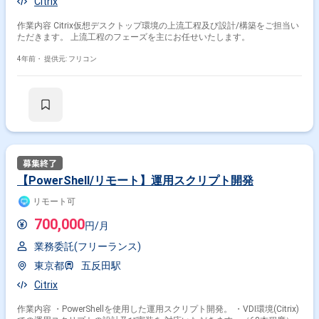
Citrix
作業内容 Citrix仮想デスクトップ環境の上流工程及び設計/構築をご担当い
ただきます。 上流工程のフェーズを主にお任せいたします。
4年前・
提供元: フリコン
【PowerShell/リモート】運用スクリプト開発
リモート可
その他の条件で検索する
700,000
円/月
業務委託(フリーランス)
その他開発言語・スキルから探す
東京都
五反田駅
Windows
VMware
Azure
Windows Server
Citrix
AWS
Linux
JP1
NetAPP
ESXi
Oracle
作業内容 ・PowerShellを使用した運用スクリプト開発。 ・VDI環境(Citrix)
その他の職種から探す