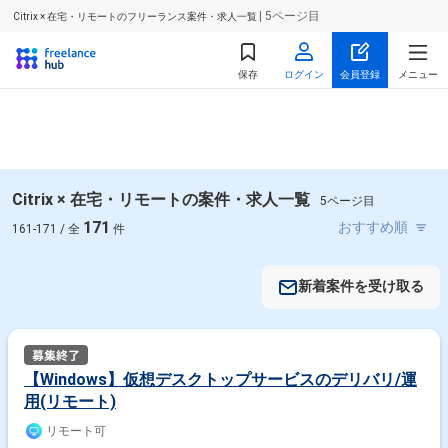
| 5ページ目
Citrix × 在宅・リモートのフリーランス案件・求人一覧
保存
ログイン
会員登録
メニュー
Citrix × 在宅・リモートの案件・求人一覧
5ページ目
171
161-171 / 全
件
新着案件を受け取る
【Windows】仮想デスクトップサービスのデリバリ/運
用(リモート)
リモート可