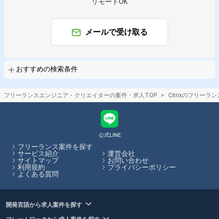
リモートOK
識や共感できる組織を目指しています。 四半期に一度行われるQアワード
での表彰では、アメーバ毎にポイントが蓄積される仕組みもあり、それぞ
れのアメーバが年間の表彰「キングオブアメーバ」を目指して取り組んで
います。 【プロジェクト例（一例）】 ⾦融系：30％ メーカー系：30％ エ
メールで受け取る
ンタープライズ系：20％ その他：20％ エンドユーザー直取引案件 【主な
プロダクト】 シンクライアント：Citrix XenApp/XenDesktop 仮想基盤：
VMware ESX/vCenter/vSAN メール基盤：Microsoft Exchange/Exchange
Online/ADFS/AzureADConnect ハードウェア：DELL/NetApp 等 OS：
おすすめの検索条件
Windows Server 2016/Windows 10 ※シンクライアント：1,500台 ※仮想基
盤：50台以上 ※VM数：600台 ▼某⼤⼿商社SAPサーバークラウド移⾏
Azure Site Recoveryを⽤いてオンプレのSAPサーバーをAzureへ移⾏ 環
境：Windows Server 2008 R2 Standard sp1 移⾏⽅式：Azure Site
フリーランスエンジニア・クリエイターの案件・求人TOP
Citrixのフリー
Recovery 移⾏後接続⽅式：ポイント対サイトVPN接続 ▼某キャリア5G構
築案件 将来の5G導⼊に向けたバックボーンシステムの設計構築。検証を
中⼼に5Gのトラフィックに耐える機器の選定・導⼊。 主なベンダーや機
器 環境：Cisco Catalyst/Nexus、ISR ▼某SIer向けセキュリティ強化 次世
代ファイアウォールを使⽤した社内ネットワーク更改。提案書、⾒積作
公式LINE
成。各種設計ドキュメント作成。場内テストおよび構築。 環境：
フリーランス案件を探す
AlaxalA、Paloalto、JuniperSRX ▼某⾃動⾞メーカー向けOffice365移⾏ 既
サービス紹介
運営会社
存システムからOffice365への移⾏。共通機能の設計・設定・構築・検証業
サイトマップ
お問い合わせ
務。各種ドキュメント作成業務 環境：Office365 共通機能
利用規約
プライバシーポリシー
（ExchangeOnline/Teams/Skype for business/Azure Active
よくある質問
Directory/Microsoft Intune） インフラ規模 拠点：約4拠点以上※海外拠点
含む クライアント端末：約20000台以上 ▼某⼤学 VDI 更改 ⼤学案件を中
⼼とした⽂教・公共・医療関連のVDI更改。提案、設計、構築、保守まで
⼀気通貫で対応。 環境：VMware vCenter、VMware vSphere、VMware
開発言語から求人案件を探す
Horizon、UCS（サーバ）、DELL/HP（シンクライアント・ゼロクライア
ント） 【勤務地エリア】 東京23区内のプロジェクト先にて勤務いただき