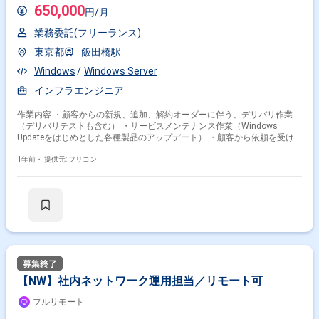
650,000
円/月
業務委託(フリーランス)
東京都
飯田橋駅
Windows
Windows Server
インフラエンジニア
作業内容 ・顧客からの新規、追加、解約オーダーに伴う、デリバリ作業
（デリバリテストも含む） ・サービスメンテナンス作業（Windows
Updateをはじめとした各種製品のアップデート） ・顧客から依頼を受け
た設定作業（グループポリシーの設定やWindowsの設定など） 基本的な
ドキュメントはありますが、顧客オーダーによるカスタマイズや手順書の
1年前・
提供元: フリコン
更新、事前検証も担当します。
【NW】社内ネットワーク運用担当／リモート可
フルリモート