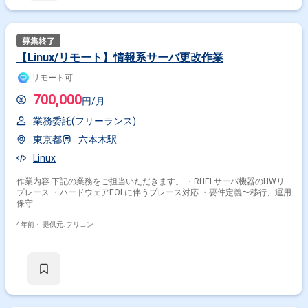
【Linux/リモート】情報系サーバ更改作業
リモート可
700,000
円/月
業務委託(フリーランス)
東京都
六本木駅
Linux
作業内容 下記の業務をご担当いただきます。 ・RHELサーバ機器のHWリ
プレース ・ハードウェアEOLに伴うプレース対応 ・要件定義〜移行、運用
保守
4年前・
提供元: フリコン