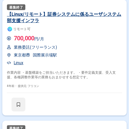
【Linux/リモート】証券システムに係るユーザシステム
部支援インフラ
リモート可
700,000
円/月
業務委託(フリーランス)
東京都
国際展示場駅
Linux
掛け合わせ条件で絞り込む
作業内容 ・基盤構築をご担当いただきます。 ・要件定義支援、受入支
職種で絞り込む
援、各種調整作業等の業務もおまかせする想定です。
Linux × インフラエンジニア
4年前・
提供元: フリコン
Linux × サーバーサイドエンジニア
Linux × サーバーエンジニア
Linux × 社内SE
Linux × 組込・制御
Linux × SRE
特徴で絞り込む
Linux × 副業