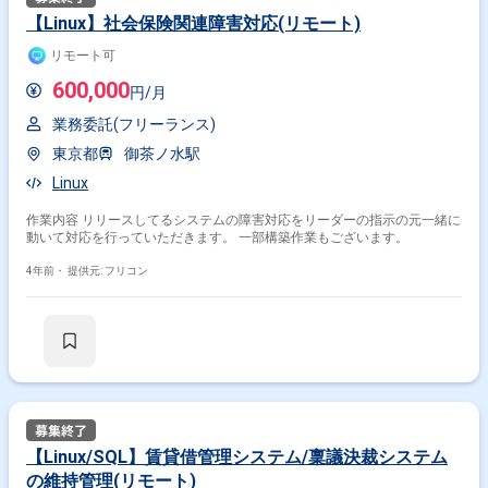
【Linux】社会保険関連障害対応(リモート)
リモート可
その他の条件で検索する
600,000
円/月
その他開発言語・スキルから探す
業務委託(フリーランス)
Java
AWS
Windows
MySQL
PHP
SQL
東京都
御茶ノ水駅
JavaScript
Oracle
Python
C
Linux
その他の職種から探す
作業内容 リリースしてるシステムの障害対応をリーダーの指示の元一緒に
動いて対応を行っていただきます。 一部構築作業もございます。
インフラエンジニア
サーバーサイドエンジニア
4年前・
提供元: フリコン
サーバーエンジニア
バックエンドエンジニア
フロントエンドエンジニア
【Linux/SQL】賃貸借管理システム/稟議決裁システム
の維持管理(リモート)