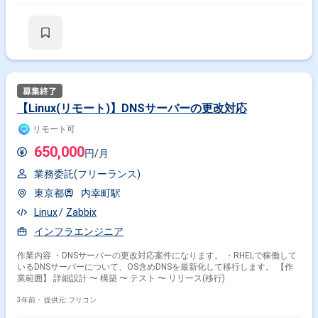
【Linux(リモート)】DNSサーバーの更改対応
リモート可
650,000
円/月
業務委託(フリーランス)
東京都
内幸町駅
Linux
Zabbix
インフラエンジニア
作業内容 ・DNSサーバーの更改対応案件になります。 ・RHELで稼働して
いるDNSサーバーについて、OS含めDNSを最新化して移行します。 【作
業範囲】 詳細設計 〜 構築 〜 テスト 〜 リリース(移行)
3年前・
提供元: フリコン