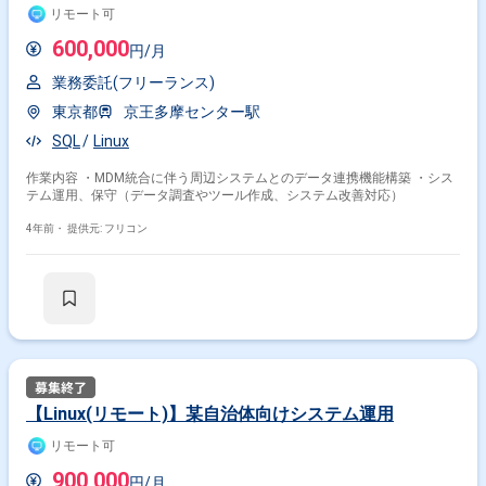
リモート可
600,000
円/月
業務委託(フリーランス)
東京都
京王多摩センター駅
SQL
Linux
作業内容 ・MDM統合に伴う周辺システムとのデータ連携機能構築 ・シス
テム運用、保守（データ調査やツール作成、システム改善対応）
4年前・
提供元: フリコン
【Linux(リモート)】某自治体向けシステム運用
リモート可
900,000
円/月