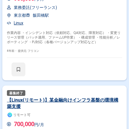
業務委託(フリーランス)
東京都
飯田橋駅
Linux
作業内容 ・インシデント対応（依頼対応、QA対応、障害対応） ・変更リ
リース管理（パッチ適用、ファームUP作業） ・構成管理 ・性能分析／レ
ポーティング ・PJ対応（各種バージョンアップ対応など）
4年前・
提供元: フリコン
【Linux(リモート)】某金融向けインフラ基盤の環境構
築支援
リモート可
700,000
円/月