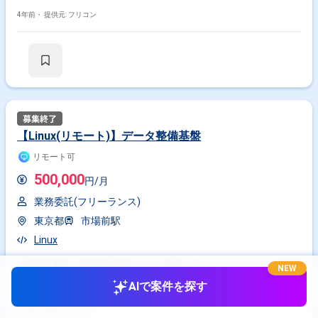
4年前・
提供元: フリコン
【Linux(リモート)】データ整備基盤
リモート可
500,000
円/月
業務委託(フリーランス)
東京都
市場前駅
Linux
作業内容 既存の顧客契約管理のデータ整備を行うシステムに対し、既存機
NEW
能の運用維持のために下記の対応を実施。 ・本番稼働対応（サーバ構築、
AIで案件を探す
ファイル転送、ネットワーク等） ・各種環境整備
2年前・
提供元: フリコン