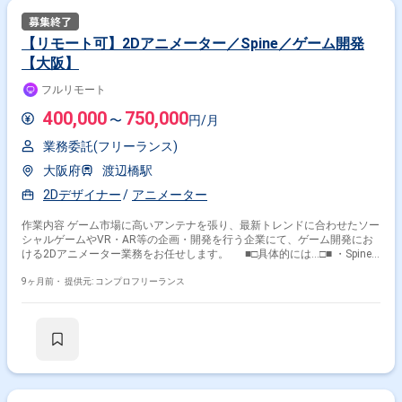
【リモート可】2Dアニメーター／Spine／ゲーム開発
【大阪】
フルリモート
400,000
750,000
〜
円/月
業務委託(フリーランス)
大阪府
渡辺橋駅
2Dデザイナー
アニメーター
作業内容 ゲーム市場に高いアンテナを張り、最新トレンドに合わせたソー
シャルゲームやVR・AR等の企画・開発を行う企業にて、ゲーム開発にお
ける2Dアニメーター業務をお任せします。 ■□具体的には…□■ ・Spine
を使用したスチルのモーション制作／監修 ・キャラクターモーション制作
・アニメーション制作のためのイラスト切り分け（Photoshop使用） ・デ
9ヶ月前・
提供元: コンプロフリーランス
ータ実装作業（Unity使用） ＜こんな方におすすめです！＞ ・Spineや
Unityのスキルを活かして、ゲーム開発に携わりたい方 ・フルリモートで
柔軟に働きたい方