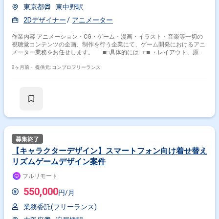
Illustrator
SpriteStudio
SAI
MotionBuilder
東京都
東中野駅
3ds Max
Blender
2Dデザイナー
アニメーター
その他の職種から探す
作業内容 アニメーション・CG・ゲーム・漫画・イラスト・音楽等一切の
視聴覚コンテンツの企画、制作を行う企業にて、ゲーム開発におけるアニ
モーションデザイナー
3Dデザイナー
メーター業務をお任せします。 ■□具体的には…□■ ・レイアウト、原画
グラフィックデザイナー
キャラクターデザイナー
制作 ＜こんな方におすすめです！＞ ・アニメーターとしての経験を活
かしたい方 ・フルリモートで柔軟に働きたい方
9ヶ月前・
提供元: コンプロフリーランス
2Dデザイナー
【キャラクターデザイン】スマートフォン向け着せ替え
リズムゲームデザイン案件
フルリモート
550,000
円/月
業務委託(フリーランス)