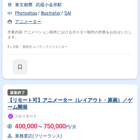
東京都
武蔵小金井駅
Photoshop
Illustrator
SAI
アニメーター
作業内容 アニメーション制作におけるポスター制作の作業をお任せいたし
ます。
4ヶ月前・
提供元: レバテッククリエイター
【リモート可】アニメーター（レイアウト・原画）／ゲ
ーム開発
その他の条件で検索する
フルリモート
その他開発言語・スキルから探す
400,000
750,000
〜
円/月
Photoshop
Unity
Maya
After Effects
業務委託(フリーランス)