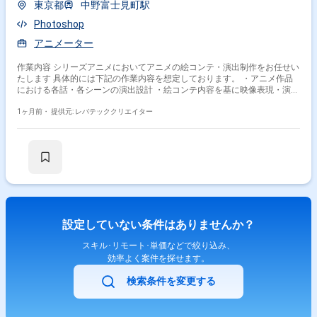
東京都
中野富士見町駅
Photoshop
アニメーター
作業内容 シリーズアニメにおいてアニメの絵コンテ・演出制作をお任せい
たします 具体的には下記の作業内容を想定しております。 ・アニメ作品
における各話・各シーンの演出設計 ・絵コンテ内容を基に映像表現・演技
プランの立案 ・キャラクターの演技、表情、動作に関する演出指示
1ヶ月前・
提供元: レバテッククリエイター
設定していない条件はありませんか？
スキル･リモート･単価などで絞り込み、
効率よく案件を探せます。
検索条件を変更する