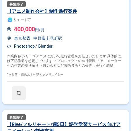
【アニメ制作会社】制作進行案件
リモート可
400,000
円/月
東京都
中野富士見町駅
Photoshop
Blender
作業内容 シリーズアニメにおいて進行管理をお任せいたします 具体的に
は下記作業を想定しています ・プロジェクトの進行管理 ・アニメーター
への作業の割り振り ・協力会社など関係各所との橋渡しを行う調整
1ヶ月前・
提供元: レバテッククリエイター
【Rive/フルリモート/週5日】語学学習サービス向けア
ニメーション制作支援