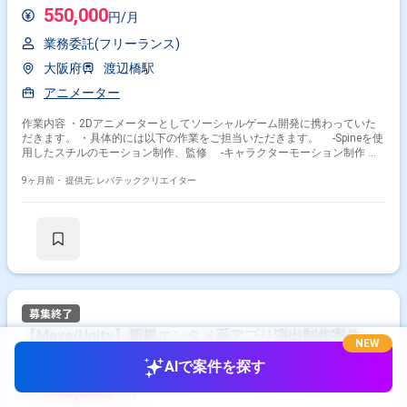
550,000
円/月
業務委託(フリーランス)
大阪府
渡辺橋駅
アニメーター
作業内容 ・2Dアニメーターとしてソーシャルゲーム開発に携わっていた
だきます。 ・具体的には以下の作業をご担当いただきます。 -Spineを使
用したスチルのモーション制作、監修 -キャラクターモーション制作 -
アニメーション制作のためのイラスト切り分け -データ実装作業
9ヶ月前・
提供元: レバテッククリエイター
【Maya/Unity】新規エンタメ系アプリ演出制作案件
NEW
リモート可
AIで案件を探す
650,000
円/月