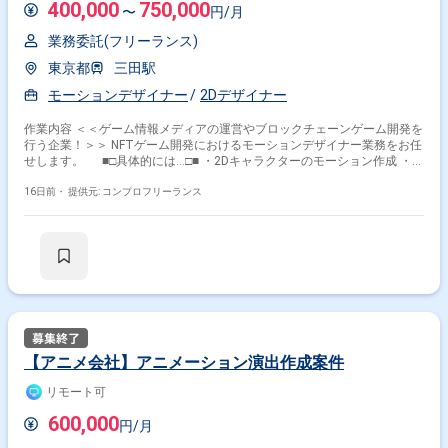
400,000
750,000
〜
円/月
業務委託(フリーランス)
東京都
三田駅
モーションデザイナー
2Dデザイナー
作業内容 ＜＜ゲーム情報メディアの運営やブロックチェーンゲーム開発を
行う企業！＞＞ NFTゲーム開発におけるモーションデザイナー業務をお任
せします。 ■□具体的には…□■ ・2Dキャラクターのモーション作成 ・
2Dエフェクトの作成 ・ゲーム内演出の作成／提案 ＜こんな方におすす
めです！＞ ・デザインスキルを活かしたい方 ・新しい技術や表現に挑戦
16日前・
提供元: コンプロフリーランス
したい方
【アニメ会社】アニメーション演出作成案件
リモート可
600,000
円/月