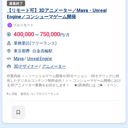
【リモート可】3Dアニメーター／Maya・Unreal
Engine／コンシューマゲーム開発
フルリモート
400,000
750,000
〜
円/月
業務委託(フリーランス)
東京都
白金高輪駅
Maya
Unreal Engine
3Dデザイナー
アニメーター
作業内容 ＜＜ソーシャルゲーム開発や3Dモーション・3Dモデリングに特
化したデジタルコンテンツ制作会社！＞＞ コンシューマゲーム開発におけ
る3Dアニメーター業務をお任せします！ ■□具体的には…□■ ・イベント
カットシーンの3Dモーション制作 ・背景にいるNPC／車などの配置、モ
ーション付け ・その他関連業務 ・使用ツール ∟Maya／Unreal Engine
8ヶ月前・
提供元: コンプロフリーランス
／After Effects ＜こんな方におすすめです！＞ ・デザインスキルを活か
したい方 ・新しい技術や表現に挑戦したい方