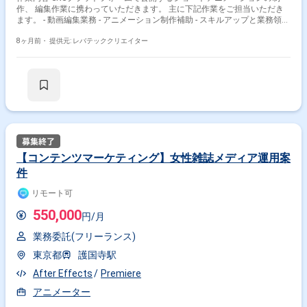
作、 編集作業に携わっていただきます。 主に下記作業をご担当いただき
ます。 - 動画編集業務 - アニメーション制作補助 - スキルアップと業務領域
の拡大
8ヶ月前・
提供元: レバテッククリエイター
【コンテンツマーケティング】女性雑誌メディア運用案
件
リモート可
550,000
円/月
業務委託(フリーランス)
東京都
護国寺駅
After Effects
Premiere
アニメーター