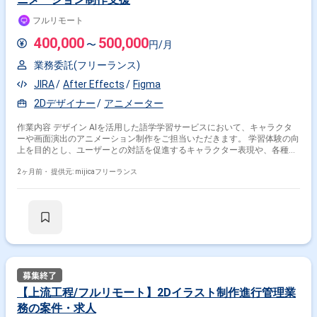
フルリモート
400,000
500,000
〜
円/月
業務委託(フリーランス)
JIRA
After Effects
Figma
2Dデザイナー
アニメーター
作業内容 デザイン AIを活用した語学学習サービスにおいて、キャラクタ
ーや画面演出のアニメーション制作をご担当いただきます。 学習体験の向
上を目的とし、ユーザーとの対話を促進するキャラクター表現や、各種UI
アニメーションの設計・実装を行います。 Riveを用いたインタラクティブ
なアニメーション制作が中心となり、デザイナーやPdM、エンジニアと連
2ヶ月前・
提供元: mijicaフリーランス
携しながら制作を進めていただきます。 教育系サービスやコンシューマー
向けプロダクトにおける体験設計の知見をお持ちの方、ユーザー目線で魅
力的な動きを設計できる方を歓迎いたします。
【上流工程/フルリモート】2Dイラスト制作進行管理業
務の案件・求人