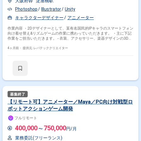
大阪府
淀屋橋駅
Photoshop
Illustrator
Unity
キャラクターデザイナー
アニメーター
作業内容 ・2Dデザイナーとして、某有名国民的IPキャラのスマートフォン
向け着せ替え&リズムゲームの作業に携わっていただきます。 ・主に下記
作業をご担当いただきます。 - 衣装、アクセサリー、楽器デザインの3Dモ
デル用デザイン画の制作/外注監修 - ステージモデル用のステージイメージ
ボードの制作とギミック案制作 - ゲーム内アイテムアイコンのデザイン制
4ヶ月前・
提供元: レバテッククリエイター
作、切り出し作業 - その他ゲーム開発用2Dデータの制作
【リモート可】アニメーター／Maya／PC向け対戦型ロ
ボットアクションゲーム開発
フルリモート
400,000
750,000
〜
円/月
業務委託(フリーランス)