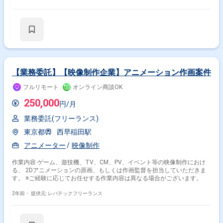
務）】 ・アニメスタジオへの制作OS導入支援（現地／オンライン） ・制
作工程（線画・中割・検査・再生成など）の整理・適用設計 ・現場の判
断・ルールを制作OSの設定・入力に落とし込む翻訳業務 ・OS内クレジッ
ト／リソース枠を前提とした運用計画・優先度設計 【改善・最適化】 ・
設定・プリセット・テンプレートの最適化 ・品質基準（OK／NGライン）
の整理 ・運用ルール、引き継ぎ資料の作成 【軽開発・プロダクト連携】
・制作OS上での軽微な機能追加・チューニング要件の整理 ・社内エンジ
ニア・PdMとの連携 ・顧客要望をプロダクト改善につなげるフィードバッ
ク ■稼働について 状況に応じて顧客先に出向いていただく可能性がござい
【業務委託】【映像制作企業】アニメーション作画案件
ます。 関わるサービス・プロダクト ■企業について アニメ×生成AIのスタ
ートアップ企業です。生成AIを活用してアニメ制作の工程を革新し、日本
フルリモート
オンライン商談OK
発の技術で表現の自由と現場の持続性を両立させる未来を目指していま
250,000
す。国内外のトップ企業で経験を積んだエンジニアが多数在籍する少数精
円/月
鋭のチームです。 ■プロダクトについて アニメ制作における課題の大きい
工程（線画・中割・検査・仕上げ周辺など）をAIで自動化し、少人数でも
業務委託(フリーランス)
高品質な映像制作を可能にする「次世代アニメ制作OS」を開発・提供して
東京都
西早稲田駅
います。現在はアニメスタジオやIPホルダーと共にPoCを推進中です。 ■
募集背景 アニメの制作現場が抱える国内アニメーターの減少や過重労働、
アニメーター
映像制作
海外委託への依存といった深刻な課題を解決するため、開発したシステム
をアニメスタジオの現場に根付かせるための技術責任者が不足していま
作業内容 ゲーム、遊技機、TV、CM、PV、イベント等の映像制作におけ
す。スタジオごとに制作OSを最適化し、現場に伴走できる人材を募集しま
る、 2Dアニメーションの原画、もしくは作画監督を担当していただきま
す。
す。 ※ご経験に応じてお任せする作業内容は異なる場合がございます。
2年前・
提供元: レバテックフリーランス