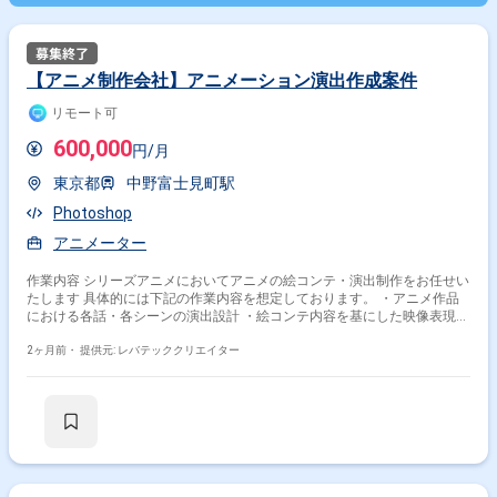
【アニメ制作会社】アニメーション演出作成案件
リモート可
600,000
円/月
東京都
中野富士見町駅
Photoshop
アニメーター
作業内容 シリーズアニメにおいてアニメの絵コンテ・演出制作をお任せい
たします 具体的には下記の作業内容を想定しております。 ・アニメ作品
における各話・各シーンの演出設計 ・絵コンテ内容を基にした映像表現・
演技プランの立案 ・キャラクターの演技、表情、動作に関する演出指示
2ヶ月前・
提供元: レバテッククリエイター