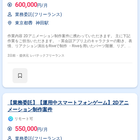
600,000
円/月
業務委託(フリーランス)
東京都
神田駅
作業内容 2Dアニメーション制作案件に携わっていただきます。 主に下記
作業をご担当いただきます。 ・英会話アプリ上のキャラクターの動き、表
情、リアクション演出をRiveで制作 ・Riveを用いたパーツ階層、リグ、ウ
ェイト、メッシュ設定のキャラクター構造化 ・待機や成功、失敗、驚き等
のアニメーション制作 ・State Machineの設計および実装 ・素材側へのパ
2日前・
提供元: レバテックフリーランス
ーツ分割や不足パーツに関するフィードバック ・演出リストの整理および
仕様策定
【業務委託】【運用中スマートフォンゲーム】2Dアニ
メーション制作案件
リモート可
550,000
円/月
業務委託(フリーランス)