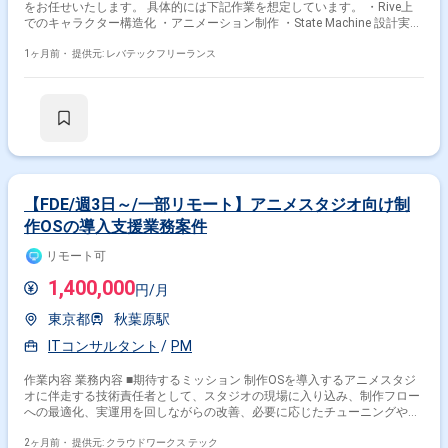
をお任せいたします。 具体的には下記作業を想定しています。 ・Rive上
でのキャラクター構造化 ・アニメーション制作 ・State Machine 設計実装
・素材(イラスト)側へのフィードバック ・演出⼀覧の整理
1ヶ月前・
提供元: レバテックフリーランス
【FDE/週3日～/一部リモート】アニメスタジオ向け制
作OSの導入支援業務案件
リモート可
1,400,000
円/月
東京都
秋葉原駅
ITコンサルタント
PM
作業内容 業務内容 ■期待するミッション 制作OSを導入するアニメスタジ
オに伴走する技術責任者として、スタジオの現場に入り込み、制作フロー
への最適化、実運用を回しながらの改善、必要に応じたチューニングや軽
微な機能追加まで対応し、システムを現場に根付かせるミッションを担っ
ていただきます。 ■担当工程（業務範囲） 【導入・運用支援（中核業
2ヶ月前・
提供元: クラウドワークス テック