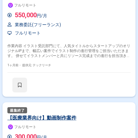
フルリモート
550,000
円/月
業務委託(フリーランス)
フルリモート
作業内容 イラスト受託部門にて、人気タイトルからスタートアップのオリ
ジナルIPまで、幅広い案件でイラスト制作の進行管理をご担当いただきま
す。 併せてイラストメンバーと共にリソース完成までの進行を担当頂きな
がら、適宜作画作業にも携わって頂きます。 ＜主な業務内容＞ キャラク
ターイラストの工数管理、進捗管理 クライアントとの窓口業務など イラ
1ヶ月前・
提供元: テックリーチ
ストレーター、アニメーターとの連携 納品データチェック ※少人数体制の
ため、管理業務をしながらADとして業務を行っていただく可能性あり ※当
案件におきましては、直近参画期間が半年以内の案件が続いている方はお
見送りとなります。（但し、企業都合退場は対象外） ※20代〜30代が中心
で活気ある雰囲気です。 ※成長意欲が高く、スキルを急速に伸ばしたい方
に最適 ※将来リーダーを目指す方歓迎 ＝＝＝＝＝ ※重要※ ▼必ずお読みく
ださい▼ 【必須要件】 ・20～30代までの方、活躍中！ ・社会人経験必須
・外国籍の場合、JLPT(N1)もしくはJPT700点以上のビジネス上級レベル
必須 ・週5日稼働必須 ・エンジニア実務経験3年以上必須 ＝＝＝＝＝ ★本
案件の最新の状況は、担当者までお問合せ下さい。 ★期間：随時～
【医療業界向け】動画制作案件
フルリモート
300,000
円/月