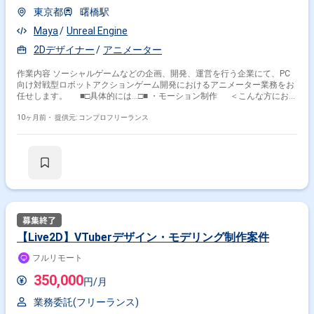
東京都
曙橋駅
Maya
Unreal Engine
2Dデザイナー
アニメーター
作業内容 ソーシャルゲームなどの企画、開発、運営を行う企業にて、PC
向け対戦型ロボットアクションゲーム開発におけるアニメーター業務をお
任せします。 ■□具体的には…□■ ・モーション制作 ＜こんな方におす
すめです！＞ ・スキルを活かしてゲーム開発に携わりたい方 ・新しい技
術やツールを積極的に学びたい方
10ヶ月前・
提供元: コンプロフリーランス
【Live2D】VTuberデザイン・モデリング制作案件
フルリモート
350,000
円/月
業務委託(フリーランス)