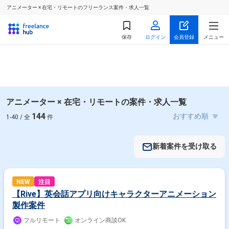
アニメーター × 在宅・リモートのフリーランス案件・求人一覧
保存
ログイン
会員登録
メニュー
アニメーター × 在宅・リモートの案件・求人一覧
144
1-40 / 全
件
新着案件を受け取る
NEW
注目
【Rive】英会話アプリ向けキャラクターアニメーション
製作案件
フルリモート
オンライン商談OK