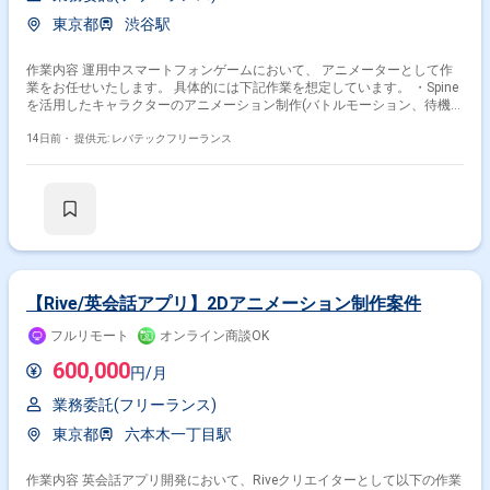
東京都
渋谷駅
作業内容 運用中スマートフォンゲームにおいて、 アニメーターとして作
業をお任せいたします。 具体的には下記作業を想定しています。 ・Spine
を活用したキャラクターのアニメーション制作(バトルモーション、待機モ
ーション等) ・キャラクターの魅力を引き出すための演出、動きの提案
14日前・
提供元: レバテックフリーランス
【Rive/英会話アプリ】2Dアニメーション制作案件
フルリモート
オンライン商談OK
600,000
円/月
業務委託(フリーランス)
東京都
六本木一丁目駅
作業内容 英会話アプリ開発において、Riveクリエイターとして以下の作業