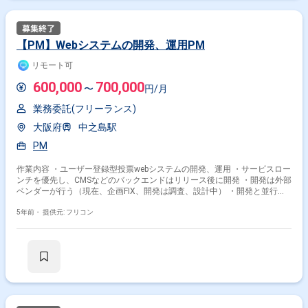
【PM】Webシステムの開発、運用PM
リモート可
600,000
700,000
〜
円/月
業務委託(フリーランス)
大阪府
中之島駅
PM
作業内容 ・ユーザー登録型投票webシステムの開発、運用 ・サービスロー
ンチを優先し、CMSなどのバックエンドはリリース後に開発 ・開発は外部
ベンダーが行う（現在、企画FIX、開発は調査、設計中） ・開発と並行し
て運用体制構築
5年前・
提供元: フリコン