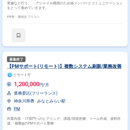
実施など行う。 ・アジャイル開発のため各メンバーとコミュニケーション
をとって進めていきます。
4年前・
提供元: フリコン
【PMサポート(リモート)】複数システム刷新/業務改善
リモート可
1,200,000
円/月
業務委託(フリーランス)
神奈川県
みなとみらい駅
PM
作業内容 ・IT部門へのヒアリング、課題/現状把握、ツール作成、資料作
成 ・複数pjのPMサポート業務