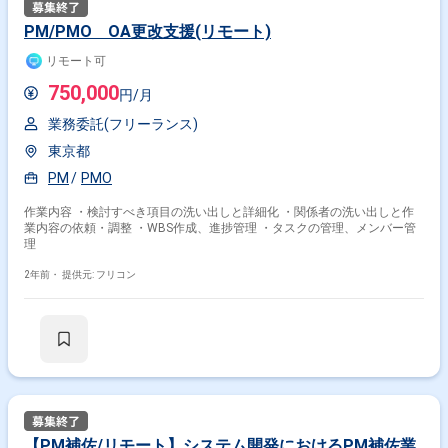
PM/PMO OA更改支援(リモート)
リモート可
750,000
円/月
業務委託(フリーランス)
東京都
PM
PMO
作業内容 ・検討すべき項目の洗い出しと詳細化 ・関係者の洗い出しと作
業内容の依頼・調整 ・WBS作成、進捗管理 ・タスクの管理、メンバー管
理
2年前・
提供元: フリコン
掛け合わせ条件で絞り込む
特徴で絞り込む
PM × 副業
その他の条件で検索する
【PM補佐/リモート】システム開発におけるPM補佐業