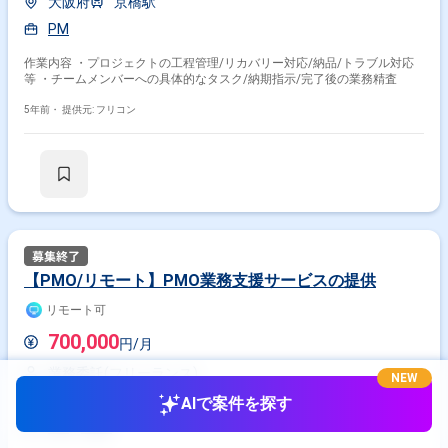
大阪府
京橋駅
PM
作業内容 ・プロジェクトの工程管理/リカバリー対応/納品/トラブル対応
等 ・チームメンバーへの具体的なタスク/納期指示/完了後の業務精査
5年前・
提供元: フリコン
【PMO/リモート】PMO業務支援サービスの提供
リモート可
700,000
円/月
業務委託(フリーランス)
NEW
東京都
大島駅
AIで案件を探す
PM
PMO