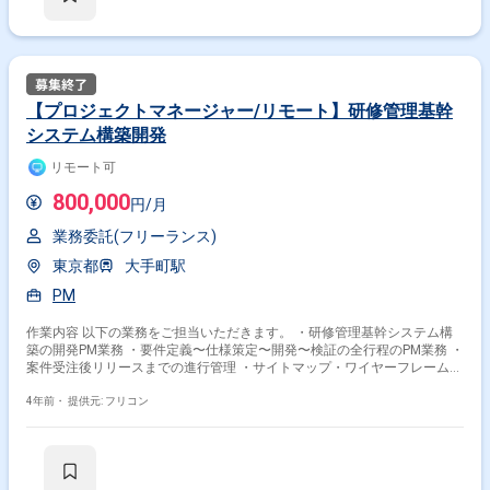
【プロジェクトマネージャー/リモート】研修管理基幹
システム構築開発
リモート可
800,000
円/月
業務委託(フリーランス)
東京都
大手町駅
PM
作業内容 以下の業務をご担当いただきます。 ・研修管理基幹システム構
築の開発PM業務 ・要件定義〜仕様策定〜開発〜検証の全行程のPM業務 ・
案件受注後リリースまでの進行管理 ・サイトマップ・ワイヤーフレームの
作成
4年前・
提供元: フリコン