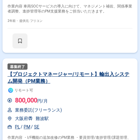
作業内容 車両SOCサービスの導入に向けて、マネジメント補佐、関係事業
者調整、進捗管理等のPM支援業務をご担当いただきます。
2年前・
提供元: フリコン
【プロジェクトマネージャー/リモート】輸出入システ
ム開発（PM業務）
リモート可
800,000
円/月
業務委託(フリーランス)
大阪府
難波駅
PL
PM
SE
作業内容 ・I/F機能の追加改修のPM業務 ・要員管理/進捗管理/課題管理、