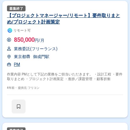
【プロジェクトマネージャー/リモート】要件取りまと
め/プロジェクト計画策定
リモート可
850,000
円/月
業務委託(フリーランス)
東京都
御成門駅
PM
作業内容 PMとして下記の業務をご担当いただきます。 ・設計工程 ・要件
取りまとめ ・プロジェクト計画策定 ・進捗／課題管理 ・顧客折衝
4年前・
提供元: フリコン