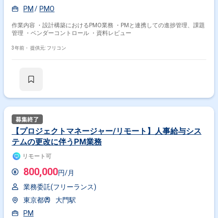
PM
PMO
作業内容 ・設計構築におけるPMO業務 ・PMと連携しての進捗管理、課題
管理 ・ベンダーコントロール ・資料レビュー
3年前・
提供元: フリコン
【プロジェクトマネージャー/リモート】人事給与シス
テムの更改に伴うPM業務
リモート可
800,000
円/月
業務委託(フリーランス)
東京都
大門駅
PM