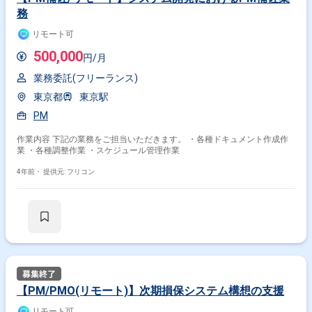
務
その他開発言語・スキルから探す
リモート可
AWS
Java
PHP
Python
JavaScript
Linux
500,000
円/月
React
TypeScript
SQL
Azure
業務委託(フリーランス)
その他の職種から探す
東京都
東京駅
PMO
PL
ITコンサルタント
コンサル
PM
インフラエンジニア
作業内容 下記の業務をご担当いただきます。 ・各種ドキュメント作成作
業 ・各種調整作業 ・スケジュール管理作業
4年前・
提供元: フリコン
【PM/PMO(リモート)】次期損保システム構想の支援
リモート可