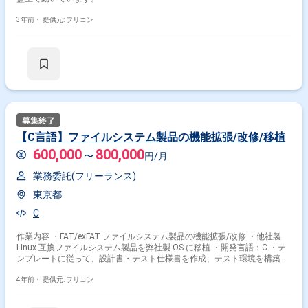
3年前・
提供元: フリコン
【C言語】ファイルシステム製品の機能拡張/改修/移植
600,000
800,000
〜
円/月
業務委託(フリーランス)
東京都
C
作業内容 ・FAT/exFAT ファイルシステム製品の機能拡張/改修 ・他社製
Linux 互換ファイルシステム製品を弊社製 OS に移植 ・開発言語：C ・テ
ンプレートに従って、設計書・テスト仕様書を作成、テスト環境を構築、
テスト実施まで行っていただきます
4年前・
提供元: フリコン