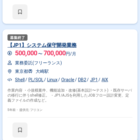
【JP1】システム保守開発業務
500,000
700,000
〜
円/月
業務委託(フリーランス)
東京都
大崎駅
Shell
PL/SQL
Linux
Oracle
DB2
JP1
AIX
作業内容 ・小規模案件、機能追加・改修(基本設計〜テスト) ・既存サーバ
の移行に伴うshell修正。 ・JP1/AJSを利用したJOBフロー設計変更、定
義ファイルの作成など。
5年前・
提供元: フリコン