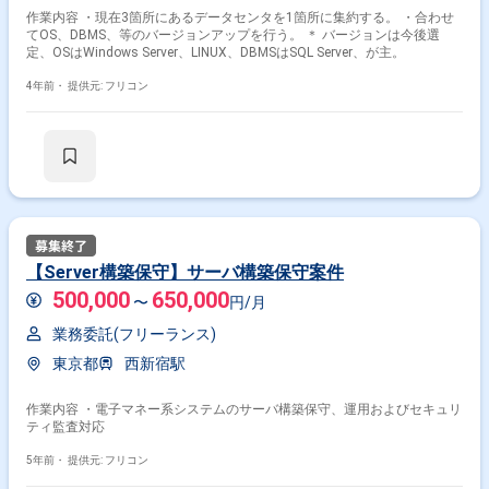
作業内容 ・現在3箇所にあるデータセンタを1箇所に集約する。 ・合わせ
てOS、DBMS、等のバージョンアップを行う。 ＊ バージョンは今後選
定、OSはWindows Server、LINUX、DBMSはSQL Server、が主。
4年前・
提供元: フリコン
【Server構築保守】サーバ構築保守案件
500,000
650,000
〜
円/月
業務委託(フリーランス)
東京都
西新宿駅
作業内容 ・電子マネー系システムのサーバ構築保守、運用およびセキュリ
ティ監査対応
5年前・
提供元: フリコン