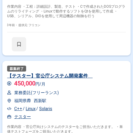
作業内容 ・工程：詳細設計、製造、テスト ・Cで作成されたDOSプログラ
ムのリライティング ・Linuxで動作するソフトをQtを使用して作成 ・
USB、シリアル、DIOを使用して周辺機器の制御を行う
3年前・
提供元: フリコン
【テスター】官公庁システム開発案件
450,000
円/月
業務委託(フリーランス)
福岡県
西新駅
C++
Linux
Solaris
テスター
作業内容 ・官公庁向けシステムのテスターをご担当いただきます。 ・単
体テストフェーズをご担当いただきます。