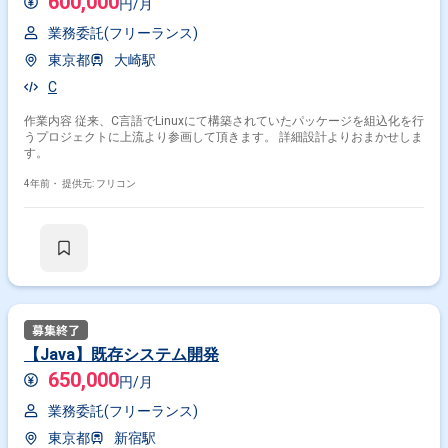
600,000
円/月
業務委託(フリーランス)
東京都
大崎駅
C
作業内容 従来、C言語でLinuxにて構築されていたパッケージを組込化を行
うプロジェクトに上流より参画して頂きます。 詳細設計よりおまかせしま
す。
4年前・
提供元: フリコン
【Java】既存システム開発
650,000
円/月
業務委託(フリーランス)
東京都
新宿駅