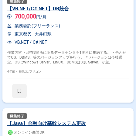
【VB.NET/C#.NET】DB統合
700,000
円/月
業務委託(フリーランス)
東京都
大井町駅
VB.NET
C#.NET
作業内容 ・現在3箇所にあるデータセンタを1箇所に集約する。 ・合わせ
てOS、DBMS、等のバージョンアップを行う。 ＊ バージョンは今後選
定、OSはWindows Server、LINUX、DBMSはSQL Server、が主。
4年前・
提供元: フリコン
【Java】金融向け基幹システム更改
オンライン商談OK