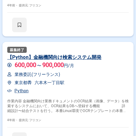
実施計画の立案、作業の実施、周辺との調整等。
4年前・
提供元: フリコン
【Python】金融機関向け検索システム開発
600,000
900,000
〜
円/月
業務委託(フリーランス)
東京都
六本木一丁目駅
Python
作業内容 金融機関向け業務ドキュメントのOCR結果（画像、データ）を検
索するシステムにおいて、OCR結果をDBへ登録する機能 詳
細設計〜結合テストを行う。 本番Linux環境でOCRテンプレートの本番適
用作業、読取コマンド実行、エラー調査などを行う。
4年前・
提供元: フリコン