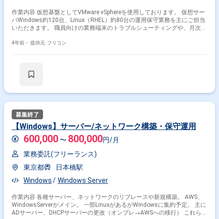
作業内容 仮想基盤としてVMware vSphereを使用しております。 仮想サー
バWindows約120台、Linux（RHEL）約80台の運用保守業務を主にご担当
いただきます。 職員向けの業務端末のトラブルシューティングや、月次で
の端末更新業務もおまかせする想定です。
4年前・
提供元: フリコン
【Windows】サーバー/ネットワーク構築・保守運用
600,000
800,000
〜
円/月
業務委託(フリーランス)
東京都
日本橋駅
Windows
Windows Server
作業内容 各種サーバー、ネットワークのリプレースや新規構築。 AWS、
WindowsServerがメイン。 一部LinuxがあるがWindowsに集約予定。 主に
ADサーバー、DHCPサーバーの更改（オンプレ→AWSへの移行） これらの