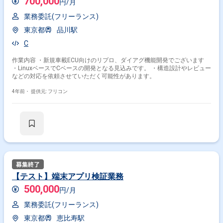
700,000
円/月
業務委託(フリーランス)
東京都
品川駅
C
作業内容 ・新規車載ECU向けのリプロ、ダイアグ機能開発でございます
・LinuxベースでCベースの開発となる見込みです。 ・構造設計やレビュー
などの対応を依頼させていただく可能性があります。
4年前・
提供元: フリコン
【テスト】端末アプリ検証業務
500,000
円/月
業務委託(フリーランス)
東京都
恵比寿駅