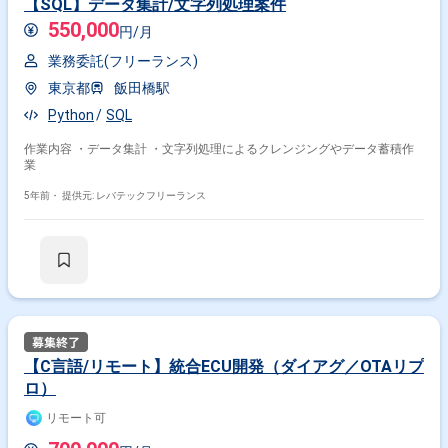
【SQL】データ集計/文字列処理案件
550,000
円/月
その他の条件で検索する
業務委託(フリーランス)
東京都
飯田橋駅
その他開発言語・スキルから探す
Python
SQL
Java
AWS
Windows
MySQL
PHP
SQL
作業内容 ・データ集計 ・文字列処理によるクレンジングやデータ蓄積作
JavaScript
Oracle
Python
C
業
その他の職種から探す
5年前・
提供元: レバテックフリーランス
インフラエンジニア
サーバーサイドエンジニア
サーバーエンジニア
バックエンドエンジニア
フロントエンドエンジニア
【C言語/リモート】統合ECU開発（ダイアグ／OTAリプ
ロ）
リモート可