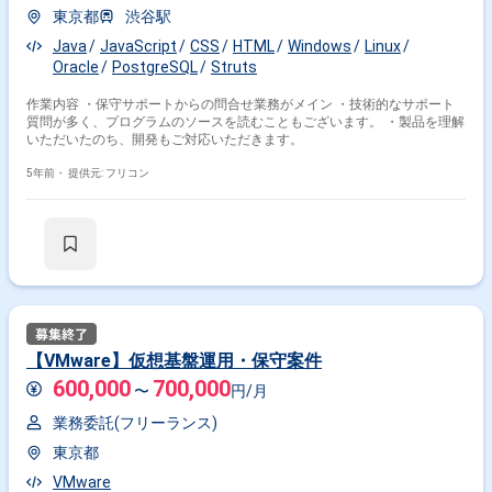
東京都
渋谷駅
Java
JavaScript
CSS
HTML
Windows
Linux
Oracle
PostgreSQL
Struts
作業内容 ・保守サポートからの問合せ業務がメイン ・技術的なサポート
質問が多く、プログラムのソースを読むこともございます。 ・製品を理解
いただいたのち、開発もご対応いただきます。
5年前・
提供元: フリコン
【VMware】仮想基盤運用・保守案件
600,000
700,000
〜
円/月
業務委託(フリーランス)
東京都
VMware