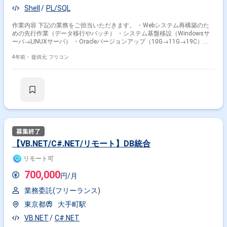
Shell
PL/SQL
作業内容 下記の業務をご担当いただきます。 ・Webシステム再構築のた
めの先行作業（データ移行やバッチ） ・システム基盤移設（Windowsサ
ーバ→LINUXサーバ） ・Oracleバージョンアップ（10G→11G→19C）
PL/SQL、Shellでの作業を想定しています。
4年前・
提供元: フリコン
【VB.NET/C#.NET/リモート】DB統合
リモート可
700,000
円/月
業務委託(フリーランス)
東京都
大手町駅
VB.NET
C#.NET