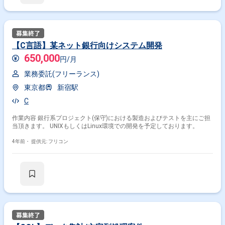
【C言語】某ネット銀行向けシステム開発
650,000
円/月
業務委託(フリーランス)
東京都
新宿駅
C
掛け合わせ条件で絞り込む
作業内容 銀行系プロジェクト(保守)における製造およびテストを主にご担
当頂きます。 UNIXもしくはLinux環境での開発を予定しております。
職種で絞り込む
4年前・
提供元: フリコン
Linux × インフラエンジニア
Linux × サーバーサイドエンジニア
Linux × サーバーエンジニア
Linux × 社内SE
Linux × 組込・制御
Linux × SRE
特徴で絞り込む
Linux × 副業
Linux × 在宅・リモート