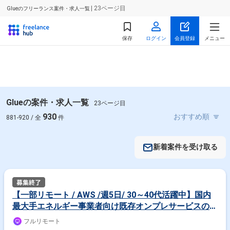
| 23ページ目
Glueのフリーランス案件・求人一覧
保存
ログイン
会員登録
メニュー
Glueの案件・求人一覧
23ページ目
930
881-920 / 全
件
新着案件を受け取る
【一部リモート / AWS /週5日/ 30～40代活躍中】国内
最大手エネルギー事業者向け既存オンプレサービスのク
ラウド更改
フルリモート