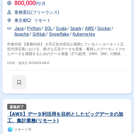
800,000
円/月
Fargate / Lambda / ECR / Lake Formation / Glue ・GCP BigQuery / App
Engine / Cloud Pub/Sub / Cloud Functions / Firebase Cloud Messaging ・
業務委託(フリーランス)
DB/データ分析基盤 PostgreSQL / SQL Server / Oracle Database /
Embulk / Digdag / Elasticsearch ・主な使用ツール Slack / Backlog / G
東京都
リモート
Suite GitHub / GitHub Actions / NewRelic ------------------------------------------
Java
Python
SQL
Scala
Spark
AWS
Docker
Apache
GitHub
Snowflake
Kubernetes
作業内容 【業務内容】 大手広告代理店が展開しているインターネット広
告代理店業における、膨大な広告データを収集・蓄積したデータレイクか
らデータを展開するためのデータ基盤（ETL処理、DWH、DM）の開発、
運用、保守をお願いします。 【ポイント】 データレイクが取り扱うデー
タ量は数十TB/月を誇り、毎日数10億単位のレコードを蓄積しているた
3年前・
提供元: BIGDATA NAVI
め、そんな大規模データと向き合った開発にチャレンジすることができま
す。複数のプロダクトを管理しているチームのため、様々な技術を習得す
ることができます。 【開発チームと配属先について】 当事業部には現状
で約60名のエンジニアが在籍しており、複数のチームに分かれて開発を進
めています。 今回お願いしたいポジションはサーバサイドエンジニアで
す。 チームには現在18名のエンジニアが在籍しています。 また、複数の
プロダクトを管理しているチームのため、担当領域ごとにグループ分けを
しています。 Infeed領域の広告運用のためのプロダクトを開発するグルー
プインターネット広告関連データをデータレイクに蓄積するシステムを開
発するグループインターネット広告関連データが蓄積されたデータレイク
【AWS】データ利活用を目的としたビッグデータの加
を用いたデータ基盤を開発するグループ機械学習を用いたプロダクトを開
工、集計業務(リモート)
発するグループ掲載情報や実績情報を出力・レポーティングするための分
析用プロダクトを開発するグループ 【技術キーワード】
リモート可
ApacheSparkAWS GlueSnowflakeデータレイク/データウェアハウス/デー