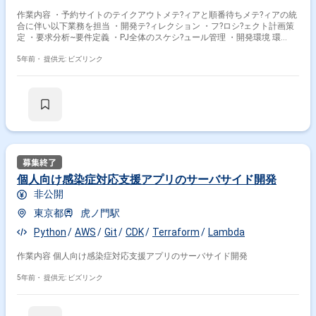
作業内容 ・予約サイトのテイクアウトメテ?ィアと順番待ちメテ?ィアの統
合に伴い以下業務を担当 ・開発テ?ィレクション ・フ?ロシ?ェクト計画策
定 ・要求分析~要件定義 ・PJ全体のスケシ?ュール管理 ・開発環境 環
境:AWSOS:Amazon Linux2 webサーハ?:nginxDB:Aurola MySQL 言
語:PHP(laravel) /vue.js/python/node.js/JavaScript等 その
5年前・
提供元: ビズリンク
他:ElasticSearch/Glue/Lambda等
個人向け感染症対応支援アプリのサーバサイド開発
非公開
東京都
虎ノ門駅
Python
AWS
Git
CDK
Terraform
Lambda
作業内容 個人向け感染症対応支援アプリのサーバサイド開発
5年前・
提供元: ビズリンク