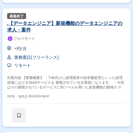
,【データエンジニア】新規機能のデータエンジニアの
求人・案件
フルリモート
-
円/月
業務委託(フリーランス)
リモート
作業内容 【業務概要】 ・ToB向けに経理精算や請求書処理といった経理
領域におけるSaaSサービスを 展開されている企業様になります。 ・今回
はその展開されているサービスにBIツールを用いた新規機能の開発の デー
掛け合わせ条件で絞り込む
タエンジニアとして参画して頂きます。 ・具体的には、既存にあるデータ
を利用し、データウェアハウスやBIツールの構築等に携わって頂きます。
2年前・
提供元: BIGDATA NAVI
特徴で絞り込む
【参画メリット】 ・新規機能を0→1で携わって頂きますので今後のスキ
ルアップに繋がりやすいかと存じます。 ・フルリモートになりますのでリ
Glue × 在宅・リモート
ラックスした環境で働けるかと存じます。 【技術環境】 ・開発言語：未
定（PdMの方と決めて頂きます） ・DB：PostgreSQL、RDS ・その他:：
AWS（Glue、Athena）、CircleCI、JIRA
その他の条件で検索する