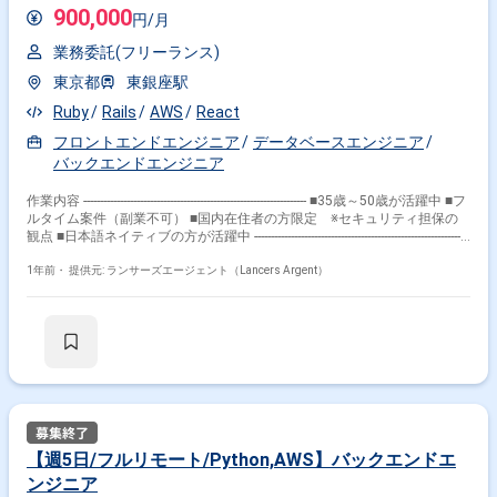
900,000
円/月
業務委託(フリーランス)
東京都
東銀座駅
Ruby
Rails
AWS
React
フロントエンドエンジニア
データベースエンジニア
バックエンドエンジニア
作業内容 ------------------------------------------------------------------- ■35歳～50歳が活躍中 ■フ
ルタイム案件（副業不可） ■国内在住者の方限定 ※セキュリティ担保の
観点 ■日本語ネイティブの方が活躍中 -----------------------------------------------------------------
-- 【企業】 IT技術を活用して法人向け事業を展開し、デジタルマーケティ
ングやシステムインテグレーション、データ分析などのサービスを提供し
1年前・
提供元: ランサーズエージェント（Lancers Argent）
ています。 デジタルマーケティング領域に強みを持っており、独自のマー
ケティングプラットフォームを構築し、顧客の購買行動分析など高度なサ
ービスでこれにより、幅広いクライアントのニーズに応じることができま
す。 【業務内容】 支出管理クラウドに蓄積されたデータを活用し、新し
い価値を生み出す新規プロダクトの開発を担当。 この新規プロダクトは、
BIツールのようなレポーティング機能や、ビッグデータを活用した改善提
案機能等を提供する想定。 特に、バックエンド〜クラウドインフラ領域に
おける深い知識と豊富な実務経験を活かし、エンタープライズのお客様か
らの要望を実現するための、リーンな新規開発に関わっていただく想定。
【具体的な仕事内容】 ・AWSを活用した商用プロダクトの開発 ・データ
【週5日/フルリモート/Python,AWS】バックエンドエ
基盤の設計と構築 ・BIツールを用いたダッシュボードの開発 ・ユーザー
ンジニア
認証や権限管理を含むWebアプリケーションの開発 ・要件定義からデプロ