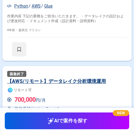
Python
AWS
Glue
作業内容 下記の業務をご担当いただきます。 ・データレイクの設計およ
び更改対応 ・ドキュメント作成（設計資料・説明資料）
4年前・
提供元: フリコン
【AWS/リモート】データレイク分析環境運用
リモート可
700,000
円/月
業務委託(フリーランス)
NEW
東京都
東京駅
AIで案件を探す
AWS
Redshift
Glue