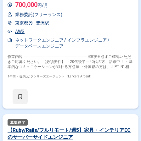
700,000
円/月
業務委託(フリーランス)
東京都
豊洲駅
AWS
ネットワークエンジニア
インフラエンジニア
データベースエンジニア
作業内容 ------------------------------------------------------------------- ※重要※ 必ずご確認いただ
きご応募ください。 【必須要件】 ・20代後半～40代の方、活躍中！ ・基
本的なコミュニケーションが取れる方必須 ・外国籍の方は、JLPT N1相当
またはJPT700点以上のビジネス日本語上級レベル必須 ・フルタイム案件
（副業不可） ・エンジニア実務経験3年以上必須 ---------------------------------------------
1年前・
提供元: ランサーズエージェント（Lancers Argent）
---------------------- 【企業概要】 徹底的な顧客目線でプロジェクトに伴走、顧
客と共に新しい価値を創出します。 スタートアップから大企業まで柔軟
性と拡張性の高い専属チームで徹底支援いたします。 【案件概要】 ・現
在オンプレで稼働している国内最大手エネルギー事業者のコンタクトセン
ターシステムがEoSLを迎えるに伴って、Amazon Connectを活用したクラ
ウドシステムに更改するものです。 ・AWS基盤構築チームの一員とし
て、おもに以下想定業務内容に記載の作業に従事いただく想定です。 【業
務内容】 ・Amazon Connectで発生するレポートデータをKinesisや各種
データ管理サービスを介して、QuicksightやGrafanaで可視化できるサー
ビスの設計・構築 ・VPCや仮想ネットワーク等、AWSにおける仮想環境を
【Ruby/Rails/フルリモート/週5】家具・インテリアEC
複数の拠点からのインバウンド/アウトバウンドを考慮した設計・構築 ・
のサーバーサイドエンジニア
複数AWSアカウントおよび複数環境を考慮して、IAMやResource Access