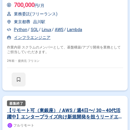
タマート
700,000
円/月
業務委託(フリーランス)
東京都
品川駅
Python
SQL
Linux
AWS
Lambda
インフラエンジニア
作業内容 スクラムのメンバーとして、基盤構築/アプリ開発を業務として
ご担当していただきます。
2年前・
提供元: フリコン
【リモート可（東銀座） / AWS / 週4日〜/ 30～40代活
躍中】エンタープライズ向け新規開発を担うリードエン
ジニアをお任せします！
フルリモート