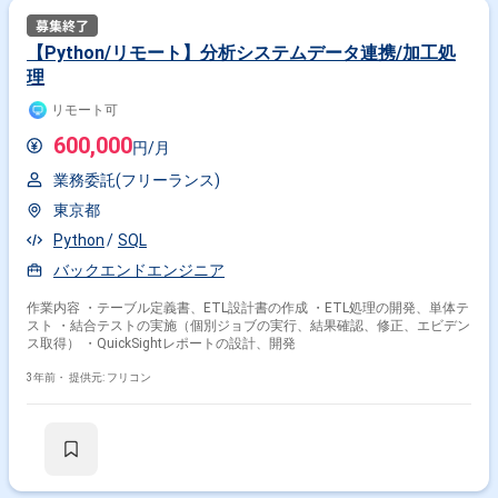
その他開発言語・スキルから探す
【Python/リモート】分析システムデータ連携/加工処
AWS
Python
Lambda
SQL
Redshift
理
Athena
MySQL
Aurora
BigQuery
DynamoDB
リモート可
その他の職種から探す
600,000
円/月
インフラエンジニア
サーバーサイドエンジニア
業務委託(フリーランス)
バックエンドエンジニア
データサイエンティスト
東京都
アプリケーションエンジニア
Python
SQL
バックエンドエンジニア
作業内容 ・テーブル定義書、ETL設計書の作成 ・ETL処理の開発、単体テ
スト ・結合テストの実施（個別ジョブの実行、結果確認、修正、エビデン
ス取得） ・QuickSightレポートの設計、開発
3年前・
提供元: フリコン