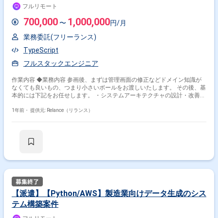
します。自分の意志をプロダクトに反映できるのは自社開発の醍醐味で
リの開発を牽引するソフトウェアエンジニアを募集！
フルリモート
す！） 4. 以上が固まったところでそれらをプロダクトの仕様とし、開発担
（jd01716）
当者に見積もりを依頼します。 5. 見積もりを基にPOと開発チームのリー
700,000
1,000,000
〜
円/月
ダー陣で開発ロードマップを作り、以降は開発ロードマップに従い開発チ
ームが開発を進めます。 このように業務内容は多岐にわたりますが、より
業務委託(フリーランス)
具体的に仕事内容をイメージできるよう、最近あったお仕事でのエピソー
ドを聞いてみました！ ▽チーム体制 開発責任者 1名 ・システムエンジニ
TypeScript
ア1名（★ここが今回の募集ポジションです） ・フロントエンドエンジニ
ア 3名 ・バックエンドエンジニア 5名 └データ基盤チーム └GraphQLサ
フルスタックエンジニア
ーバーチーム ・データエンジニア 2名 ※上記は社員のみ 業務委託で複数
名のエンジニアにご参画頂いております。 ▽募集背景 もともと1つの自社
作業内容 ◆業務内容 参画後、まずは管理画面の修正などドメイン知識が
プロダクトに複数の機能が搭載されていましたが、機能ごとに切り出しプ
なくても良いもの、つまり小さいボールをお渡しいたします。 その後、基
ロダクト化を進めたため、合計4つのプロダクト数となりました。 マルチ
本的には下記をお任せします。 ・システムアーキテクチャの設計・改善
プロダクト化による、要件定義数の増加に伴い、本ポジションの募集をし
・システム開発・運用 ※候補者様の強み/特性に準じて業務割合を調整い
ております。 ▽求める人物像? ・システム設計力 ・コミュニケーション能
たします。 ‐ フロントエンド開発 ‐ バックエンド開発 ‐ クラウドイ
1年前・
提供元: Relance（リランス）
力 ・論理的思考力 ・技術への興味
ンフラの管理・運用 ・新しい技術の導入・評価 ・コードレビューと品質
管理 ※サービス的にもバックエンドのタスクが多く、直近のissueの観点か
らもバックエンドでバリューを見出せる方を優先して探しています※ ◆こ
の会社で叶えられること ※例 ・かなり技術力の高いメンバーで成り立っ
ています。いい意味での刺激も多く、ご自身の実力を試すには非常に良い
環境かと思います。 ・大量のユーザーデータに触れることができ、データ
を使ってインターフェイスに落とし込むようななかなかない体験が可能で
す。 ↓↓詳細は下記に記載します↓↓ ◆開発環境 《TypeScriptの全面採
用》 弊社は、主要言語としてTypeScriptを全面採用しており、 フロントエ
ンド・バックエンド・インフラ定義において全面的にTypeScriptを用いて
【派遣】【Python/AWS】製造業向けデータ生成のシス
います。 monorepoで基本的にすべてのpackageを一つのリポジトリで管
テム構築案件
理しており、コードの共通化ができております。 《テクノロジースタッ
ク》 iOSアプリは、capasitor + ionic-react (web component) で記述されて