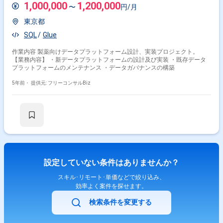
（Infrastructure as Code）の環境が整備されている ◆コミュニケーショ
1,000,000
1,200,000
〜
円/月
ン 《MTG頻度》 スクラム開発で進めている当社において、基本的に下
記は必須参加となります。 ・デイリースクラム（つまり朝会。15~30
東京都
分） ・スプリントレビュー：2週間に1回実施 《オープンな情報共有》
・開発に必要な全ての資料やデータ（個人情報を除く）は、実装を担当
SQL
Glue
するメンバーなら誰でも、上長その他の許可の必要なく自由に閲覧できる
・チャットツールを導入しており、チームのためのチャットルームがあ
作業内容 製薬向けデータプラットフォーム設計、実装プロジェクト。
る（Slack） ・専用の情報共有ツールを使って、ノウハウや議事録、日
【業務内容】 ・新データプラットフォームの設計及び実装 ・既存データ
報などの情報共有を行っている ◆求める人物像 ・技術的なリーダーシ
プラットフォームのメンテナンス ・データガバナンスの構築
ップを発揮できる方 ・新しい技術やトレンドに敏感で、自ら学び続ける
意欲がある方 ・急成長していく、変化していくスタートアップの環境を
5年前・
提供元: フリーコンサルBiz
楽しめる方 ・チームの成長に貢献できる方 ・自発的に課題を見つ
け、解決に導ける方 ◆この求人に相応しくない人物像 ◎自己中心的な
方 ◎顧客志向が一切なく、ただ言われたことだけを実行する方 ◎指
示待ちの人 →ある意味、組織としてしっかりとした仕組化ができていな
いので個々人の裁量にゆだねられています。 その分裁量権はあるの
で、そこをネガティブに捉える方はあいません。 ＝＝会社について＝＝
◆事業・プロダクト概要 当社は、創業以来培ってきたユーザーインターフ
ェイスのノウハウとコンシューマー向けサービスの経験を活かし、 ショッ
ピングアシストアプリの事業開発を行っています。 複雑な調べ作業や難し
い入力の手間などを自動化し、誰もがフラットに、便利に、楽しく、経済
設定していない条件はありませんか？
的に オンラインコマースを利用できる世界を目指しています。 ◆ショッ
ピングアシストアプリについて 入れておくだけでオンラインショッピング
スキル･リモート･単価などで絞り込み、
がお得になる、ショッピングアシストアプリを2022年3月に正式リリース
効率よく案件を探せます。
しました。 以降、順調にユーザー数を伸ばしており、現在毎日約30万人
のユーザーにご利用いただいています。 拡張機能を有効にすることで、対
検索条件を変更する
象のECサイトにおけるキャッシュバックやクーポンを自動で発見します。
また、対象のECモールの商品ページにアクセスすると、より安く購入でき