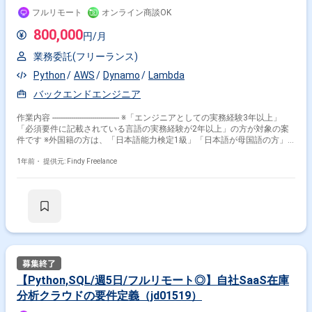
イ、運用保守までの全フェーズを担当 【開発環境】 ・バックエン
フルリモート
オンライン商談OK
ド:RubyonRails/Unicorn/Nginx/PostgreSQL/Redis/Docker/Elasticsearch
・フロントエンド:TypeScript/React/Redux/styled-
800,000
円/月
components/Storybook/Webpack ・インフ
ラ:AWS(EC2/RDS/ElastiCache/S3/ElasticsearchService/Lambda/ElasticBeans
業務委託(フリーランス)
など)/Ansible/Datadog/CircleCI/EngineYard ・その他主要なツー
ル:GitHub/Slack/JIRA/Notion ※技術は現プロダクトでの標準であり、新
Python
AWS
Dynamo
Lambda
機能開発においては状況に応じて柔軟に技術選定を行います。 【稼働条
件】 ・週4〜5日での稼働 ・期間：6ヶ月以上（延長の可能性あり） ・フ
バックエンドエンジニア
ルリモート可（必要に応じて都内オフィス（東銀座駅徒歩2分）への出社
の可能性あり） ・入場時期:可能ならば即日、希望9月上旬 ・就業時間
作業内容 -------------------------------- ※「エンジニアとしての実務経験3年以上」
9:30〜18:30（休憩60分）
「必須要件に記載されている言語の実務経験が2年以上」の方が対象の案
件です ※外国籍の方は、「日本語能力検定1級」「日本語が母国語の方」
の方が対象です ※すでにFindy Freelanceで担当がついている方は、直接ご
連絡いただいた方がスムーズです -------------------------------- 「アルゴリズムで、
1年前・
提供元: Findy Freelance
社会はもっとシンプルになる。」をミッションに掲げ、アルゴリズムを用
いて事業開発を行うAIスタートアップです。 アルゴリズムを軸とした複数
のアプリケーションを開発・運用しています。 現在弊社で特に力を入れて
いるのが商談のデジタル化を実現するソフトウェア開発となり、 オンライ
ン商談を書き起こし、商談の内容や温度感を自動で共有・解析できる営業
AIクラウドを開発しております。 【事業紹介】 現在は、主に以下2つのサ
ービスを展開しています。 ・AIソフトウェアサービス 2022年4月にブラッ
クボックス化しがちな商談や会議内容を可視化し、営業組織の強化を支援
する営業DX×AI SaaSを正式リリースいたしました。 直近では、ChatGPT
をセキュアに利活用できる法人向けチャットボットAIプラットフォームを
【Python,SQL/週5日/フルリモート◎】自社SaaS在庫
リリースし、官公庁などにもご活用いただいています。 今後、複数の
分析クラウドの要件定義（jd01519）
SaaSプロダクトの開発・リリースを進める方針です。 ・DXパートナーサ
ービス 保険、自動車、建設、製造業、小売など、さまざまな産業において