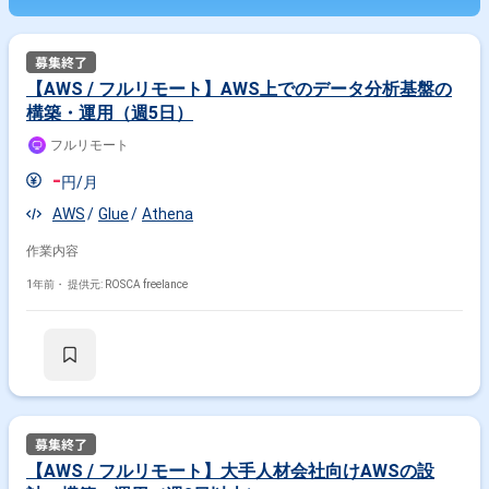
るショップを自動検索し表示します。 エンドユーザーのショッピング体験
を良くするだけでなく、提携するEC事業者を大きくサポートすることがで
きています。 現在1000以上のサイトに対応し、ECサイト訪問者のコンバ
ージョン率、リピート率、購入単価の改善に貢献しています。 ＝＝＝＝＝
＝＝＝＝＝ 【開発環境】 フロントエンド：Next.js,React,ionic-
【AWS / フルリモート】AWS上でのデータ分析基盤の
react,Tailwind CSS,capacitor,Swift バックエンド：
Nest.js,TypeORM,MySQL,BigQuery,ElasticSearch,DynamoDB,MongoDB
構築・運用（週5日）
インフラ：AWS,AWS CloudFormation,AWS CDK,AWS
ElasticBeanstalk,AWS RDS,AWS
フルリモート
Glue,Firehose,GCP（BigQuery）,Firebase（Hosting, Auth,
-
Analytics）,Segment,Sentry,Auth0 データ分析・機械学習：jupyter
円/月
notebook,scikit-learn 開発環境：Git,GitHub,GitHub Actions,monorepo 開発
AWS
Glue
Athena
フロー：Git Flow
作業内容
1年前・
提供元: ROSCA freelance
【AWS / フルリモート】大手人材会社向けAWSの設