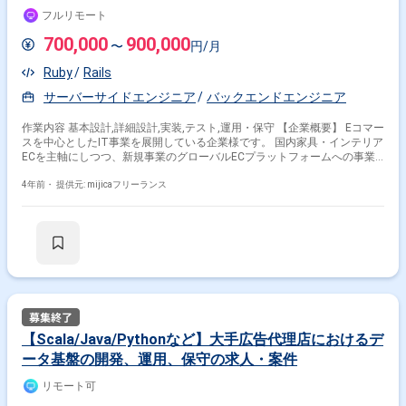
Managerを使用したデータ連携およびユーザ権限の設計・構築 ※要件定義
フルリモート
中につき、業務内容は一部変更がある場合があります 【使用想定サ
ービス】 Amazon Connect, Lambda, DynamoDB, Amazon Lex,
700,000
900,000
〜
円/月
ContactLens, Bedrock, Kinesis Data Firehose, Kinesis Data Streams,
Timestream, Quicksight, Timestream, EventBrigde, EventBrigde
Ruby
Rails
Scheduler, Grafana, S3, Athena, Glue Catalog, Quicksight, Lake
Formation, Resource Access Manager, CloudWatch, CloudTrail, IAM ■そ
サーバーサイドエンジニア
バックエンドエンジニア
の他条件： 作業期間：2025年1月～長期 作業時間：原則9:00～18:00
作業場所：原則リモート（初日は豊洲出社、PJ状況により都内23区内出
作業内容 基本設計,詳細設計,実装,テスト,運用・保守 【企業概要】 Eコマー
社の可能性あり） 面談回数：弊社Web面談1回
スを中心としたIT事業を展開している企業様です。 国内家具・インテリア
ECを主軸にしつつ、新規事業のグローバルECプラットフォームへの事業
投資も行っており、国内外におけるEC事業を軸に事業展開しております。
インテリアECにおける業界トップクラスとして、企画製造から販売まで一
4年前・
提供元: mijicaフリーランス
貫して自社で行う企業様では、マーケティング、サプライチェーン、商品
企画といった顧客に商品を届けるまでの一連のシステム開発や、業界に先
駆けたARサービスの開発等を、企画の段階から全て社内で実施していま
す。 現在、70名を超えるエンジニアが在籍しておりますが、インテリア×
テクノロジーの領域で、福岡発のグローバルテックカンパニーを目指し、
今後更にエンジニアを増員・強化していく予定です。 【具体的な業務例】
社内で開発中のECもしくはSCMシステムにおけるサーバーサイドの開発を
担当していただきます。 カート/決済/マイページ/その他サービス機能な
どのWebアプリケーション設計、開発、運用またはAPI設計、開発、運用 ※
社内ではフロントエンドの開発を行うチームもあり、人材交流があります
【Scala/Java/Pythonなど】大手広告代理店におけるデ
ので、将来的にフルスタックエンジニアを目指したい方にも向いてる環境
ータ基盤の開発、運用、保守の求人・案件
です ※サービス力を強化する為、最新の技術やフレームワーク導入・活用
に積極的な文化です ------------------------------------------ 【開発環境】 ■利用技術（一
リモート可
部） ・開発言語/フレームワーク Ruby / PHP / Python3 / Elixir / JavaScript
/ SQL Ruby on Rails / CakePHP / Laravel / Phoenix / Vue.js 他 ・AWS