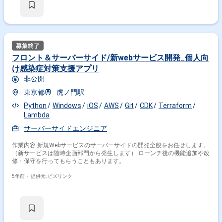
フロント＆サーバーサイド/新webサービス開発_個人向
け感染症対策支援アプリ
非公開
東京都
虎ノ門駅
Python
Windows
iOS
AWS
Git
CDK
Terraform
Lambda
サーバーサイドエンジニア
作業内容 新規Webサービスのサーバーサイドの開発全般をお任せします。
（新サービスは随時企画部門から発生します） ローンチ後の機能追加や改
修・保守を行ってもらうこともあります。
5年前・
提供元: ビズリンク