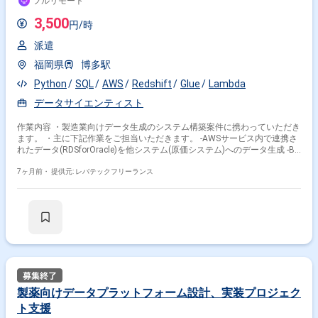
フルリモート
いるので、基本的にはReactを書いているのと感覚は同じです。 他は、
Next.js + Tailwind CSS + Vercel の組み合わせがメインとなっています。
3,500
円/時
詳細は以下の通りです。 《技術カルチャー》 ・CTO またはそれに準じ
る、技術やワークフローの標準化を行う役割の人・部門が存在する ・取
派遣
締役（社内）または執行役員として、エンジニアリング部門の人間が経営
に参加している ・経営トップがエンジニア出身、または現役のエンジニ
福岡県
博多駅
アである ・エンジニアの人事評価にエンジニアが関わっている 《コー
ド品質向上のための取り組み》 ・本番にデプロイされるコードには、全
Python
SQL
AWS
Redshift
Glue
Lambda
てコードレビューまたはペアプログラミングを実施している ・「リファ
データサイエンティスト
クタリングは随時行われるべき」という価値観をメンバー全員が共有して
おり、日常的に実施している ・何らかのコーディング規約をチーム全体
作業内容 ・製造業向けデータ生成のシステム構築案件に携わっていただき
で遵守するようにしている ・提出されたコードには自動的にリグレッシ
ます。 ・主に下記作業をご担当いただきます。 ‐AWSサービス内で連携さ
ョンテストが実行される環境が構築されている ・コード品質評価ツール
れたデータ(RDSforOracle)を他システム(原価システム)へのデータ生成 ‐BI
を導入して、メンバーが常に確認できるようにしている 《テストの実施
ツール用のデータ生成構築 ‐AWS Lambda(Python、SQLArchemy)での製造
度》 ・ほとんどのプロダクトコードに単体テストを記述、実施している
- 詳細設計書執筆(ジョブフロー、項目転送仕様) ‐単体テスト(仕様書作成、
7ヶ月前・
提供元: レバテックフリーランス
・ほとんどの機能に受け入れテストを記述、実施している ・機能の実
実施) ‐結合テスト
装と同時にテストコードを記述している ・想定される複数環境での品質
チェックを義務づけている 《アジャイル実践状況》 ・1ヶ月以下の短い
期間でのイテレーション開発を実践している ・デイリーでスタンドアッ
プミーティング、またはそれに準じるチーム内の打ち合わせを行っている
・イテレーションの最後などに、定期的にチームでふりかえりミーティ
ングを行っている ・タスク見積もりの単位には絶対量（人日など）では
なく相対ポイントを用い、極力複数人の意見を調整する形で行っている
・継続的なデプロイ（デリバリー）を行っている 《ワークフローの整
備》 ・全てのコードをバージョン管理ツールで管理している ・各メ
ンバーが実装したコードのマージは Pull Request ベースで行われる ・
製薬向けデータプラットフォーム設計、実装プロジェク
自動（＝システム化され、1コマンドで実行できる）ビルド、自動デプロ
ト支援
イ環境が整備されている ・コードによるインフラ構成管理