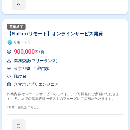
【Flutter/リモート】オンラインサービス開発
リモート可
900,000
円/月
業務委託(フリーランス)
東京都
半蔵門駅
掛け合わせ条件で絞り込む
Flutter
職種で絞り込む
スマホアプリエンジニア
Flutter × スマホアプリエンジニア
作業内容 オンラインサービスのモバイルアプリ開発にご参画いただきま
す。 Flutterでの基本設計〜テストのフェーズにご参画いただきます。
Flutter × ネイティブアプリエンジニア
4年前・
提供元: フリコン
特徴で絞り込む
Flutter × 副業
Flutter × 在宅・リモート