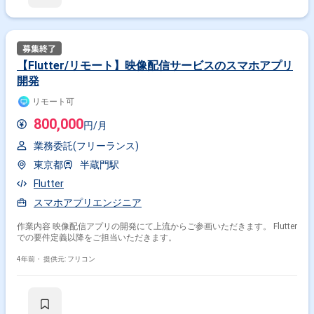
その他の条件で検索する
その他開発言語・スキルから探す
【Flutter/リモート】映像配信サービスのスマホアプリ
Android
iOS
Swift
Kotlin
React
開発
TypeScript
AWS
Java
JavaScript
Vue.js
リモート可
その他の職種から探す
800,000
円/月
スマホアプリエンジニア
アプリケーションエンジニア
業務委託(フリーランス)
フロントエンドエンジニア
バックエンドエンジニア
東京都
半蔵門駅
ネイティブアプリエンジニア
Flutter
スマホアプリエンジニア
作業内容 映像配信アプリの開発にて上流からご参画いただきます。 Flutter
での要件定義以降をご担当いただきます。
4年前・
提供元: フリコン