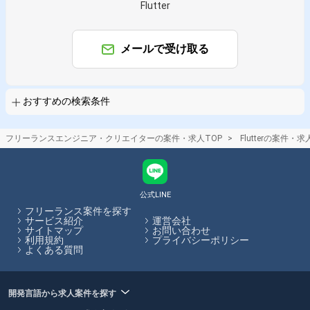
職種で絞り込む
Flutter
Flutter × スマホアプリエンジニア
Flutter × ネイティブアプリエンジニア
メールで受け取る
特徴で絞り込む
Flutter × 副業
Flutter × 在宅・リモート
おすすめの検索条件
その他の条件で検索する
フリーランスエンジニア・クリエイターの案件・求人TOP
Flutterの案件・求
その他開発言語・スキルから探す
Android
iOS
Swift
Kotlin
React
公式LINE
TypeScript
AWS
Java
JavaScript
Vue.js
フリーランス案件を探す
サービス紹介
運営会社
その他の職種から探す
サイトマップ
お問い合わせ
利用規約
プライバシーポリシー
よくある質問
スマホアプリエンジニア
アプリケーションエンジニア
フロントエンドエンジニア
バックエンドエンジニア
ネイティブアプリエンジニア
開発言語から求人案件を探す