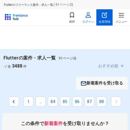
| 91ページ目
Flutterのフリーランス案件・求人一覧
保存
ログイン
会員登録
メニュー
Flutterの案件・求人一覧
91ページ目
3488
- / 全
件
新着案件を受け取る
1
...
84
85
86
87
88
掛け合わせ条件で絞り込む
この条件で
新着案件
を受け取りませんか？