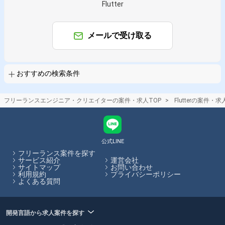
職種で絞り込む
Flutter
Flutter × スマホアプリエンジニア
Flutter × ネイティブアプリエンジニア
メールで受け取る
特徴で絞り込む
Flutter × 副業
Flutter × 在宅・リモート
おすすめの検索条件
その他の条件で検索する
フリーランスエンジニア・クリエイターの案件・求人TOP
Flutterの案件・求
その他開発言語・スキルから探す
Android
iOS
Swift
Kotlin
React
公式LINE
TypeScript
AWS
Java
JavaScript
Vue.js
フリーランス案件を探す
サービス紹介
運営会社
その他の職種から探す
サイトマップ
お問い合わせ
利用規約
プライバシーポリシー
よくある質問
スマホアプリエンジニア
アプリケーションエンジニア
フロントエンドエンジニア
バックエンドエンジニア
ネイティブアプリエンジニア
開発言語から求人案件を探す