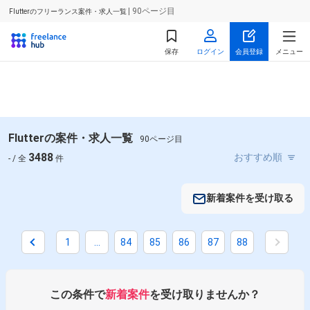
| 90ページ目
Flutterのフリーランス案件・求人一覧
保存
ログイン
会員登録
メニュー
Flutterの案件・求人一覧
90ページ目
3488
- / 全
件
新着案件を受け取る
1
...
84
85
86
87
88
掛け合わせ条件で絞り込む
この条件で
新着案件
を受け取りませんか？