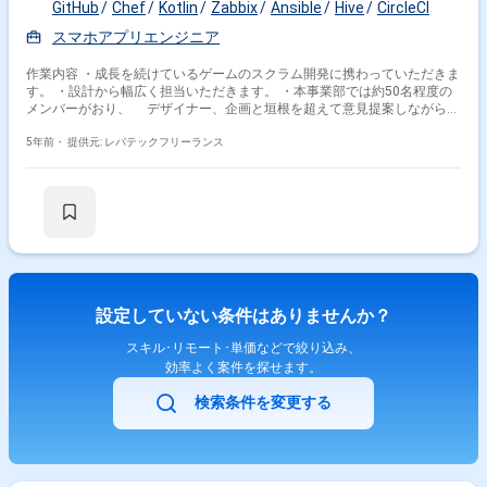
GitHub
Chef
Kotlin
Zabbix
Ansible
Hive
CircleCI
スマホアプリエンジニア
作業内容 ・成長を続けているゲームのスクラム開発に携わっていただきま
す。 ・設計から幅広く担当いただきます。 ・本事業部では約50名程度の
メンバーがおり、 デザイナー、企画と垣根を超えて意見提案しながら進
めていただきます。 ・主な業務は下記の通りです。 -新規機能開発 -
AWSのインフラ運用 -障害対応 -パフォーマンスチューニング -効果
5年前・
提供元: レバテックフリーランス
検証や機能改善 -コードレビューやテスト ※担当範囲は、スキルや経験お
よび進捗状況により変動いたします。
設定していない条件はありませんか？
スキル･リモート･単価などで絞り込み、
効率よく案件を探せます。
検索条件を変更する