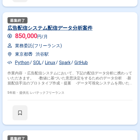
広告配信システム配信データ分析案件
850,000
円/月
業務委託(フリーランス)
東京都
渋谷駅
Python
SQL
Linux
Spark
GitHub
作業内容 ・広告配信システムにおいて、下記の配信データ分析に携わって
いただきます。 -数値に基づいた意思決定をするためのデータ分析 -新
規配信手法のプロトタイプ作成・提案 -データ可視化システムを用いた
レポーティング・プレゼンなど
5年前・
提供元: レバテックフリーランス