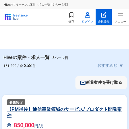
| 5ページ目
Hiveのフリーランス案件・求人一覧
保存
ログイン
会員登録
メニュー
Hiveの案件・求人一覧
5ページ目
258
161-200 / 全
件
新着案件を受け取る
【PM補佐】通信事業領域のサービス/プロダクト開発案
件
850,000
円/月