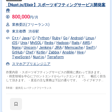
【Nuxt.js/Elixir】スポーツギフティングサービス開発案
件
800,000
円/月
業務委託(フリーランス)
東京都
渋谷駅
C++
Java
C
Python
Ruby
Go
Android
Linux
iOS
Unix
MySQL
Redis
Hadoop
Rails
AWS
Nginx
Unicorn
Jenkins
JIRA
Memcache
Swift
GitHub
Chef
Kotlin
Zabbix
Ansible
Hive
TypeScript
Nuxt.js
Terraform
スマホアプリエンジニア
作業内容 ・スポーツギフティングサービスの開発に携わって頂きます。
・得意領域を中心にフロントエンドからバックエンドまで、 幅広く担当
して頂きます。 ・直近の主な業務は下記の通りです。 -ライブギフティ
ング サービス開発 -Webでのギフティングサービス開発 -スポーツメデ
ィアとの連携に関連する開発 ※担当範囲は、スキルや経験および進捗状況
5年前・
提供元: レバテックフリーランス
により変動いたします。