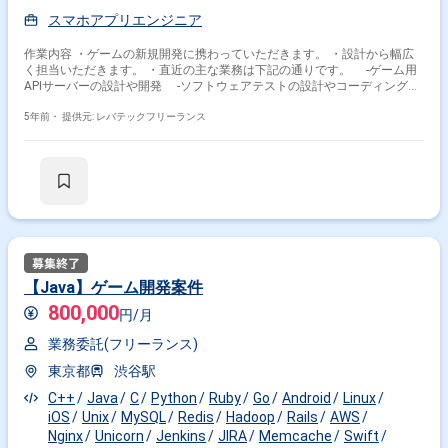
スマホアプリエンジニア
作業内容 ・ゲームの新規開発に携わっていただきます。 ・設計から幅広
く担当いただきます。 ・直近の主な業務は下記の通りです。 -ゲーム用
APIサーバーの設計や開発 -ソフトウェアテストの設計やコーディング
-コードや設計のレビュー -パフォーマンスチューニング -ゲーム企画
担当者と仕様の相談や調整 -開発プロセス全体の自動化や効率化 ※担当範
5年前・
提供元: レバテックフリーランス
囲は、スキルや経験および進捗状況により変動いたします。
【Java】ゲーム開発案件
800,000
円/月
業務委託(フリーランス)
東京都
渋谷駅
C++
Java
C
Python
Ruby
Go
Android
Linux
iOS
Unix
MySQL
Redis
Hadoop
Rails
AWS
Nginx
Unicorn
Jenkins
JIRA
Memcache
Swift