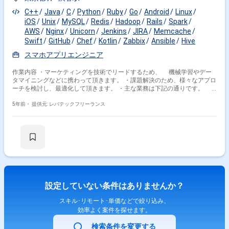
CI, Redmine, WordPress, Laravel, RubyOnRails, CentOS,
C++
Java
C
Python
Ruby
Go
Android
Linux
Debian, Vernish, Python, Perl, Javascript, PHP
iOS
Unix
MySQL
Redis
Hadoop
Rails
Spark
※一般のWEBシステムで使うようなサービスを中心に活
AWS
Nginx
Unicorn
Jenkins
JIRA
Memcache
用しております。 その他: Fastly、
Twilio、Mackerel、Slack、Backlog ▼勤務地等 勤務時間 ：
Swift
GitHub
Chef
Kotlin
Zabbix
Ansible
Hive
11:00－19:00（実働7時間、1時間休憩） ※土日祝日の出社
スマホアプリエンジニア
は基本的にありません。 ※以下に該当する方からの応募はお断りしており
ます。 なお、選考を進めるにあたってスキルシートが必要です。 ---------------
作業内容 ・マーケティングを技術でリードするため、 機械学習やデー
----------------------------------------- ・外国籍の方(永住権をお持ちの方は問題ございま
タマイニングなどに携わって頂きます。 ・課題解決のため、様々なアプロ
せん) ・週5日稼働できない方 --------------------------------------------------------
ーチを検討し、最適化して頂きます。 ・主な業務は下記の通りです。 -
リターゲティング広告配信やプロモーションのためのDMP構築 -サード
パーティの広告配信へのオーディエンスデータ連携 -ログからキャンペ
5年前・
提供元: レバテックフリーランス
ーンのレポーティングやパフォーマンス実証 -データ解析環境の構築や
効果的な広告配信のためのデータ分析 -アプリのプロモーションや広告
運用のテクニカルサポート
設定していない条件はありませんか？
スキル･リモート･単価などで絞り込み、
効率よく案件を探せます。
検索条件を変更する