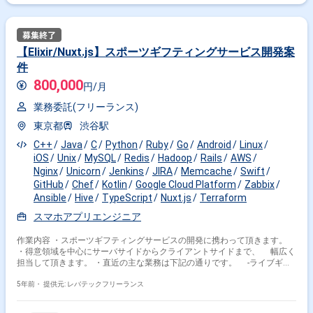
【Elixir/Nuxt.js】スポーツギフティングサービス開発案
件
800,000
円/月
業務委託(フリーランス)
東京都
渋谷駅
C++
Java
C
Python
Ruby
Go
Android
Linux
iOS
Unix
MySQL
Redis
Hadoop
Rails
AWS
Nginx
Unicorn
Jenkins
JIRA
Memcache
Swift
GitHub
Chef
Kotlin
Google Cloud Platform
Zabbix
Ansible
Hive
TypeScript
Nuxt.js
Terraform
スマホアプリエンジニア
作業内容 ・スポーツギフティングサービスの開発に携わって頂きます。
・得意領域を中心にサーバサイドからクライアントサイドまで、 幅広く
担当して頂きます。 ・直近の主な業務は下記の通りです。 -ライブギフ
ティング サービス開発 -Webでのギフティングサービス開発 -スポーツ
メディアとの連携に関連する開発 ※担当範囲は、スキルや経験および進捗
5年前・
提供元: レバテックフリーランス
状況により変動いたします。