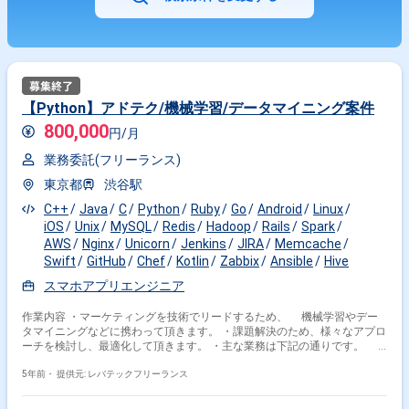
【Python】アドテク/機械学習/データマイニング案件
800,000
円/月
業務委託(フリーランス)
東京都
渋谷駅
C++
Java
C
Python
Ruby
Go
Android
Linux
iOS
Unix
MySQL
Redis
Hadoop
Rails
Spark
AWS
Nginx
Unicorn
Jenkins
JIRA
Memcache
Swift
GitHub
Chef
Kotlin
Zabbix
Ansible
Hive
スマホアプリエンジニア
作業内容 ・マーケティングを技術でリードするため、 機械学習やデー
タマイニングなどに携わって頂きます。 ・課題解決のため、様々なアプロ
ーチを検討し、最適化して頂きます。 ・主な業務は下記の通りです。 -
リターゲティング広告配信やプロモーションのためのDMP構築 -サード
パーティの広告配信へのオーディエンスデータ連携 -ログからキャンペ
5年前・
提供元: レバテックフリーランス
ーンのレポーティングやパフォーマンス実証 -データ解析環境の構築や
効果的な広告配信のためのデータ分析 -アプリのプロモーションや広告