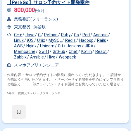
【Perl/Go】サロン予約サイト開発案件
800,000
円/月
業務委託(フリーランス)
東京都
渋谷駅
C++
Java
C
Python
Ruby
Go
Perl
Android
Linux
iOS
Unix
MySQL
Redis
Hadoop
Rails
AWS
Nginx
Unicorn
Git
Jenkins
JIRA
Memcache
Swift
GitHub
Chef
Kotlin
React
Zabbix
Ansible
Hive
Webpack
スマホアプリエンジニア
作業内容 ・サロン予約サイトの開発に携わっていただきます。 ・設計か
ら幅広く担当いただきます。 ・サーバーサイド開発を中心にインフラ周り
と幅広く、 一部クライアントサイド開発にも携わっていただく場合がご
ざいます。 ※担当範囲は、スキルや経験および進捗状況により変動いたし
ます。
5年前・
提供元: レバテックフリーランス