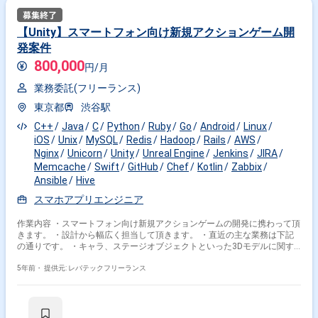
【Unity】スマートフォン向け新規アクションゲーム開
発案件
800,000
円/月
業務委託(フリーランス)
東京都
渋谷駅
C++
Java
C
Python
Ruby
Go
Android
Linux
iOS
Unix
MySQL
Redis
Hadoop
Rails
AWS
Nginx
Unicorn
Unity
Unreal Engine
Jenkins
JIRA
Memcache
Swift
GitHub
Chef
Kotlin
Zabbix
Ansible
Hive
スマホアプリエンジニア
作業内容 ・スマートフォン向け新規アクションゲームの開発に携わって頂
きます。 ・設計から幅広く担当して頂きます。 ・直近の主な業務は下記
の通りです。 ・キャラ、ステージオブジェクトといった3Dモデルに関す
る開発 ・企画側が動かしやすいような運用ツールの作成 ※担当範囲は、ス
キルや経験および進捗状況により変動いたします。
5年前・
提供元: レバテックフリーランス