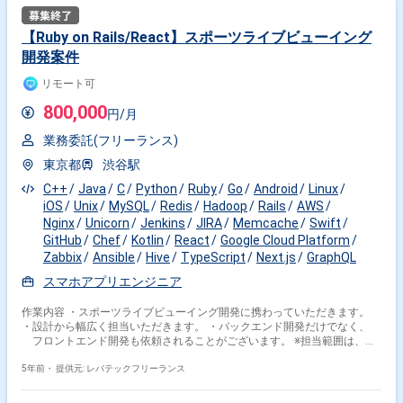
【Ruby on Rails/React】スポーツライブビューイング
開発案件
リモート可
800,000
円/月
業務委託(フリーランス)
東京都
渋谷駅
C++
Java
C
Python
Ruby
Go
Android
Linux
iOS
Unix
MySQL
Redis
Hadoop
Rails
AWS
Nginx
Unicorn
Jenkins
JIRA
Memcache
Swift
GitHub
Chef
Kotlin
React
Google Cloud Platform
Zabbix
Ansible
Hive
TypeScript
Next.js
GraphQL
スマホアプリエンジニア
作業内容 ・スポーツライブビューイング開発に携わっていただきます。
・設計から幅広く担当いただきます。 ・バックエンド開発だけでなく、
フロントエンド開発も依頼されることがございます。 ※担当範囲は、ス
キルや経験および進捗状況により変動いたします。
5年前・
提供元: レバテックフリーランス