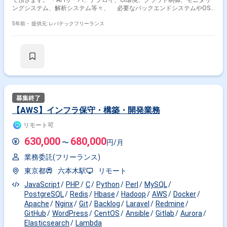
て頂きます。 ・APIサーバ、デプロイ、CI環境、クラウド制御、モニタリ
ングシステム、解析システム等々、 必要なバックエンドシステムやOSS
を活用し、設計や開発および運用して頂きます。 ・課題解決のため、様々
なアプローチを検討し、最適化して頂きます。 ・スクラム開発で、
5年前・
提供元: レバテックフリーランス
GitHubFlowをベースにPullRequestを活用してます。 ※担当範囲は、スキル
や経験および進捗状況により変動いたします。
【AWS】インフラ保守・構築・開発業務
リモート可
630,000
680,000
〜
円/月
業務委託(フリーランス)
東京都
六本木駅
リモート
JavaScript
PHP
C
Python
Perl
MySQL
PostgreSQL
Redis
Hbase
Hadoop
AWS
Docker
Apache
Nginx
Git
Backlog
Laravel
Redmine
GitHub
WordPress
CentOS
Ansible
Gitlab
Aurora
Elasticsearch
Lambda