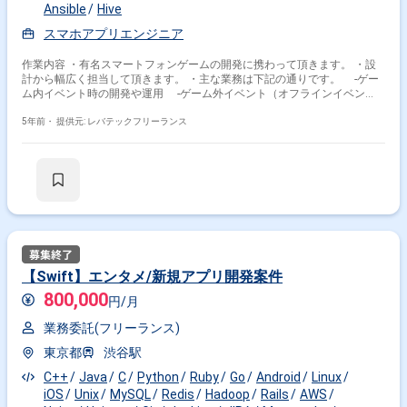
Ansible
Hive
スマホアプリエンジニア
作業内容 ・有名スマートフォンゲームの開発に携わって頂きます。 ・設
計から幅広く担当して頂きます。 ・主な業務は下記の通りです。 -ゲー
ム内イベント時の開発や運用 -ゲーム外イベント（オフラインイベン
ト）に向けた開発や運用 -ディレクターやアーティストおよびQAチーム
とのMTG -開発効率を上げるツールや環境の設計や構築および運用 -ビ
5年前・
提供元: レバテックフリーランス
ルド環境の自動化 ※担当範囲は、スキルや経験および進捗状況により変動
いたします。
【Swift】エンタメ/新規アプリ開発案件
800,000
円/月
業務委託(フリーランス)
東京都
渋谷駅
C++
Java
C
Python
Ruby
Go
Android
Linux
iOS
Unix
MySQL
Redis
Hadoop
Rails
AWS