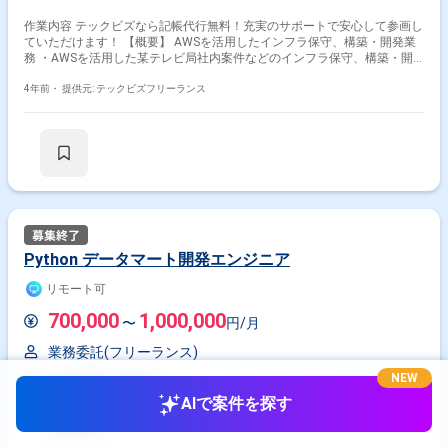
作業内容 テックビズなら記帳代行無料！充実のサポートで安心して参画し
ていただけます！ 【概要】 AWSを活用したインフラ保守、構築・開発業
務 ・AWSを活用した某テレビ局社内案件などのインフラ保守、構築・開
発の 大型案件 ・CMSサービスのインフラ保守運用 ・物理サーバー案件(頻
度:低) ・インフラ関連業務、及びその他付随業務 ※アサイン後はクラウド
4年前・
提供元: テックビズフリーランス
から物理環境までを扱う業務内容の いづれかをご担当いただきます。 ア
サイン予定のチームは他の複数のチームと関わりながら業務を 遂行する横
断的な組織になります。 ※【参考】使用サービス例 AWS関連:
EC2(AmazonLinux),EBS,AutoScalingGroup,ELB各種,ECS,ECR,S3,
EFS,DynamoDB,ElasticsearchService,Aurora,RDS各種,
Lambda,Athena,Kinesis,CloudFront,ACM,SNS,SQS,
CloudTrail,CodeCommit,CodeBuild,CodeDeploy,Route53,
DirectConnect,VPC,CloudWatch,AWSWAF,GuradDuty OSS関連
Apache,Nginx,Redis,MySQL,PostgreSQL,Memcached,Postfix,
vsftp,Zabbix,crond,OpenSSL,Elasticsearch,Kibana,Fluentd,
Python データマート開発エンジニア
Docker,Ansible,Hadoop,HBase,Hive,Pig,ZooKeeper,
Git,GitHub,Gitlab,GitlabCIRunner,CircleCI,Redmine,
リモート可
WordPress,Laravel,RubyOnRails,CentOS,Debian,Vernish,
Python,Perl,Javascript,PHP ※一般のWEBシステムで使うようなサービスを
700,000
1,000,000
〜
円/月
中心に活用しております。 その他: Fastly、Twilio、Mackerel、Slack、
Backlog ▼勤務地等 最寄駅:六本木,リモート 勤務時間:10:00-18:00勤務(7
業務委託(フリーランス)
時間稼働、1時間休憩) ※土日祝日の出社は基本的にありません。 ▼条件面
東京都
東京駅
面談:1回(Meet予定) 精算:140-180h ※週5日〜OKの案件です！
NEW
AIで案件を探す
Python
SQL
Linux
Google Cloud Platform
BigQuery