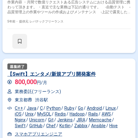
作業内容 ・月間で数億リクエストある広告システムにおける品質管理に携
わって頂きます。 ・直近で主な業務は下記の通りです。 -自動テスト -
品質管理上の作業やツールの作成およびメンテナンス -上記で露見した
状況への報告や対処 -CI環境の構築やメンテナンス ※担当範囲は、スキル
や経験および進捗状況により変動いたします。
5年前・
提供元: レバテックフリーランス
【Swift】エンタメ/新規アプリ開発案件
800,000
円/月
業務委託(フリーランス)
東京都
渋谷駅
C++
Java
C
Python
Ruby
Go
Android
Linux
iOS
Unix
MySQL
Redis
Hadoop
Rails
AWS
Nginx
Unicorn
Git
Jenkins
JIRA
Memcache
Swift
GitHub
Chef
Kotlin
Zabbix
Ansible
Hive
スマホアプリエンジニア