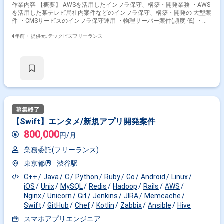
作業内容 【概要】 AWSを活用したインフラ保守、構築・開発業務 ・AWS
その他開発言語・スキルから探す
を活用した某テレビ局社内案件などのインフラ保守、構築・開発の 大型案
件 ・CMSサービスのインフラ保守運用 ・物理サーバー案件(頻度:低) ・イ
Hadoop
Python
AWS
Linux
Java
Ruby
ンフラ関連業務、及びその他付随業務 ※アサイン後はクラウドから物理環
境までを扱う業務内容の いづれかをご担当いただきます。 アサイン予定
4年前・
提供元: テックビズフリーランス
MySQL
Rails
Redis
Chef
のチームは他の複数のチームと関わりながら業務を 遂行する横断的な組織
になります。 ※【参考】使用サービス例 AWS関連:
その他の職種から探す
EC2(AmazonLinux),EBS,AutoScalingGroup,ELB各種,ECS,ECR,S3,
EFS,DynamoDB,ElasticsearchService,Aurora,RDS各種,
スマホアプリエンジニア
インフラエンジニア
Lambda,Athena,Kinesis,CloudFront,ACM,SNS,SQS,
CloudTrail,CodeCommit,CodeBuild,CodeDeploy,Route53,
アプリケーションエンジニア
DirectConnect,VPC,CloudWatch,AWSWAF,GuradDuty OSS関連
Apache,Nginx,Redis,MySQL,PostgreSQL,Memcached,Postfix,
サーバーサイドエンジニア
データベースエンジニア
vsftp,Zabbix,crond,OpenSSL,Elasticsearch,Kibana,Fluentd,
Docker,Ansible,Hadoop,HBase,Hive,Pig,ZooKeeper,
【Swift】エンタメ/新規アプリ開発案件
Git,GitHub,Gitlab,GitlabCIRunner,CircleCI,Redmine,
800,000
WordPress,Laravel,RubyOnRails,CentOS,Debian,Vernish,
円/月
Python,Perl,Javascript,PHP ※一般のWEBシステムで使うようなサービスを
中心に活用しております。 その他: Fastly、Twilio、Mackerel、Slack、
業務委託(フリーランス)
Backlog ▼勤務地等 最寄駅:六本木オフィス※リモート可 勤務時間:10:00-
東京都
渋谷駅
18:00勤務(7時間稼働、1時間休憩) ※土日祝日の出社は基本的にありませ
ん。 ▼条件面 面談:1回(Meet予定) 精算:140-180h ※週5日〜OKの案件で
C++
Java
C
Python
Ruby
Go
Android
Linux
す！
iOS
Unix
MySQL
Redis
Hadoop
Rails
AWS
Nginx
Unicorn
Git
Jenkins
JIRA
Memcache
Swift
GitHub
Chef
Kotlin
Zabbix
Ansible
Hive
スマホアプリエンジニア