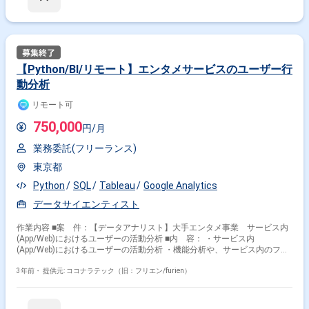
【Python/BI/リモート】エンタメサービスのユーザー行
動分析
リモート可
750,000
円/月
業務委託(フリーランス)
東京都
Python
SQL
Tableau
Google Analytics
データサイエンティスト
作業内容 ■案 件：【データアナリスト】大手エンタメ事業 サービス内
(App/Web)におけるユーザーの活動分析 ■内 容： ・サービス内
(App/Web)におけるユーザーの活動分析 ・機能分析や、サービス内のファ
ネル分析、ユーザー別の活動分析等の幅広な分析を実施 ・データを依頼し
てのその直接提示というより、持つ仮説を強化あるいは反証するデータを
3年前・
提供元: ココナラテック（旧：フリエン/furien）
幅広に検証したり、そこから必要な取得データや分析を提案し回答や示唆
を提供する ・必要情報を取得する際の開発チームへの依頼や要件の伝達
(イベントの発火組み込みや、新機能における分析必要項目のDevチームへ