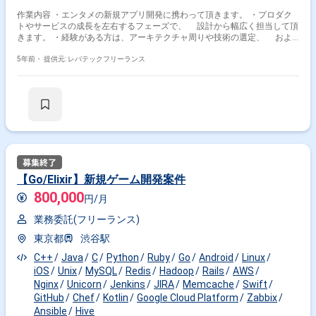
作業内容 ・エンタメの新規アプリ開発に携わって頂きます。 ・プロダク
トやサービスの成長を左右するフェーズで、 設計から幅広く担当して頂
きます。 ・経験がある方は、アーキテクチャ周りや技術の選定、 およ
びCI周りやAndroidなども併せて依頼されることがございます。 ※担当範囲
は、スキルや経験および進捗状況により変動いたします。
5年前・
提供元: レバテックフリーランス
【Go/Elixir】新規ゲーム開発案件
800,000
円/月
業務委託(フリーランス)
東京都
渋谷駅
C++
Java
C
Python
Ruby
Go
Android
Linux
iOS
Unix
MySQL
Redis
Hadoop
Rails
AWS
Nginx
Unicorn
Jenkins
JIRA
Memcache
Swift
GitHub
Chef
Kotlin
Google Cloud Platform
Zabbix
Ansible
Hive