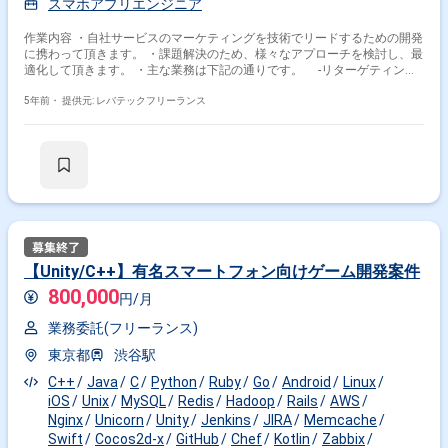
スマホアプリエンジニア
作業内容 ・自社サービスのマーケティングを技術でリードするための開発
に携わって頂きます。 ・課題解決のため、様々なアプローチを検討し、最
適化して頂きます。 ・主な業務は下記の通りです。 -リターゲティング
広告配信やプロモーションのためのDMP構築 -サードパーティの広告配
信へのオーディエンスデータ連携 -ログからキャンペーンのレポーティ
5年前・
提供元: レバテックフリーランス
ングやパフォーマンス実証 -データ解析環境の構築や効果的な広告配信
のためのデータ分析 -アプリのプロモーションや広告運用のテクニカル
サポート
【Unity/C++】有名スマートフォン向けゲーム開発案件
800,000
円/月
業務委託(フリーランス)
東京都
渋谷駅
C++
Java
C
Python
Ruby
Go
Android
Linux
iOS
Unix
MySQL
Redis
Hadoop
Rails
AWS
Nginx
Unicorn
Unity
Jenkins
JIRA
Memcache
Swift
Cocos2d-x
GitHub
Chef
Kotlin
Zabbix