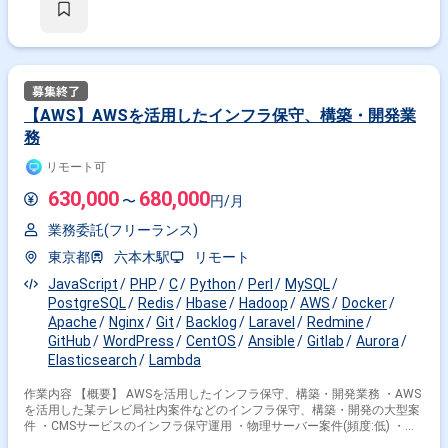
の連絡や埋め込み依頼等) ※海外とのやり取りが発生するため英語の読み書
きが頻出します(担当業務によっては英会話の必要性も有り) ＜業務詳細＞
・分析基盤整備 └ダッシュボードの作成（KPIツリー、目的別ボード）
└ユーザー行動の可視化（推移、利用特性） └分析基盤整備の推進
（データ取得の推進、課題点洗い出し） ・分析 └データを用いた仮説検
証（機能、UI改善、施策） └ユーザー行動（数値化、可視化、セグメン
ト分類） └効果検証（広告、キャンペーン、メールマガジン等） └得
【AWS】AWSを活用したインフラ保守、構築・開発業
られたデータを元にしたインサイトの提供
務
リモート可
630,000
680,000
〜
円/月
業務委託(フリーランス)
東京都
六本木駅
リモート
JavaScript
PHP
C
Python
Perl
MySQL
PostgreSQL
Redis
Hbase
Hadoop
AWS
Docker
Apache
Nginx
Git
Backlog
Laravel
Redmine
GitHub
WordPress
CentOS
Ansible
Gitlab
Aurora
Elasticsearch
Lambda
作業内容 【概要】 AWSを活用したインフラ保守、構築・開発業務 ・AWS
を活用した某テレビ局社内案件などのインフラ保守、構築・開発の大型案
件 ・CMSサービスのインフラ保守運用 ・物理サーバー案件(頻度:低) ・イ
ンフラ関連業務、及びその他付随業務 ※アサイン後はクラウドから物理環