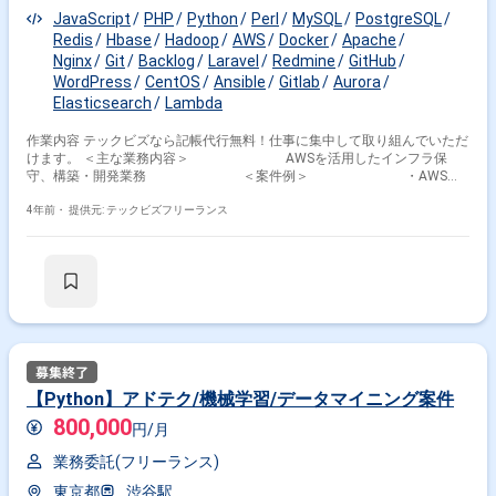
JavaScript
PHP
Python
Perl
MySQL
PostgreSQL
Redis
Hbase
Hadoop
AWS
Docker
Apache
Nginx
Git
Backlog
Laravel
Redmine
GitHub
WordPress
CentOS
Ansible
Gitlab
Aurora
Elasticsearch
Lambda
作業内容 テックビズなら記帳代行無料！仕事に集中して取り組んでいただ
けます。 ＜主な業務内容＞ AWSを活用したインフラ保
守、構築・開発業務 ＜案件例＞ ・AWSを
活用した某テレビ局社内案件などのインフラ保守、構築・開発の
大型案件 ・CMSサービスのインフラ保守
4年前・
提供元: テックビズフリーランス
運用 ・物理サーバー案件（頻度：低） ・
インフラ関連業務、及びその他付随業務 ※アサイン後はク
ラウドから物理環境までを扱う業務内容の いづれかをご
担当いただきます。 アサイン予定のチームは他の複数の
チームと関わりながら業務を 遂行する横断的な組織にな
ります。 ※【参考】使用サービス例 AWS
関連: EC2(AmazonLinux), EBS, AutoScalingGroup, ELB
各種, ECS, ECR, S3, EFS, DynamoDB, Elasticsearch
Service, Aurora, RDS各種, Lambda, Athena, Kinesis,
CloudFront, ACM, SNS, SQS, CloudTrail, CodeCommit,
【Python】アドテク/機械学習/データマイニング案件
CodeBuild, CodeDeploy, Route53, DirectConnect, VPC,
800,000
CloudWatch, AWS WAF, GuradDuty OSS関連
円/月
Apache, Nginx, Redis, MySQL, PostgreSQL, Memcached,
Postfix, vsftp, Zabbix, crond, OpenSSL, Elasticsearch,
業務委託(フリーランス)
Kibana, Fluentd, Docker, Ansible, Hadoop, HBase, Hive,
東京都
渋谷駅
Pig, ZooKeeper, Git,GitHub, Gitlab, Gitlab CI Runner, Circle