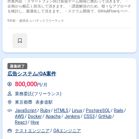
作業内容 ・スマートフォン向け新規ゲーム開発に携わって頂きます。 ・
企画から幅広く担当して頂きます。 ・課題解決のため、様々なアプローチ
を検討し、最適化して頂きます。 ・スクラム開発で、GitHubFlowをベース
にPullRequestを活用してます。 ・ご経験がある方は、リーダーも併せて
依頼されることもございます。 ※担当範囲は、スキルや経験および進捗状
5年前・
提供元: レバテックフリーランス
況により変動いたします。
広告システム/QA案件
800,000
円/月
業務委託(フリーランス)
東京都
表参道駅
JavaScript
Ruby
HTML5
Linux
PostgreSQL
Rails
AWS
Docker
Apache
Jenkins
CSS3
GitHub
React
Hive
テストエンジニア
QAエンジニア