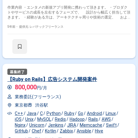
作業内容 ・エンタメの新規アプリ開発に携わって頂きます。 ・プロダク
トやサービスの成長を左右するフェーズで、 設計から幅広く担当して頂
きます。 ・経験がある方は、アーキテクチャ周りや技術の選定、 およ
びCI周りなども併せて依頼されることがございます。 ※担当範囲は、スキ
ルや経験および進捗状況により変動いたします。
5年前・
提供元: レバテックフリーランス
【Ruby on Rails】広告システム開発案件
800,000
円/月
業務委託(フリーランス)
東京都
渋谷駅
C++
Java
C
Python
Ruby
Go
Android
Linux
iOS
Unix
MySQL
Redis
Hadoop
Rails
AWS
Nginx
Unicorn
Jenkins
JIRA
Memcache
Swift
GitHub
Chef
Kotlin
Zabbix
Ansible
Hive