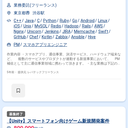
業務委託(フリーランス)
東京都
渋谷駅
C++
Java
C
Python
Ruby
Go
Android
Linux
iOS
Unix
MySQL
Redis
Hadoop
Rails
AWS
Nginx
Unicorn
Jenkins
JIRA
Memcache
Swift
GitHub
Chef
Kotlin
Zabbix
Ansible
Hive
PM
スマホアプリエンジニア
作業内容 ・スマホアプリ、通信事業、決済サービス、ハードウェア端末な
ど、 複数のサービスやプロダクトが連動する新規事業において、 PM
補佐として主に通信事業領域に携わって頂きます。 ・主な業務は下記の通
りです。 -担当プロジェクトに紐づくタスクの推進 -資料作成や整理
-懸案事項の整理 -外部の関連業者との折衝や調整 -社内の関連部署と
5年前・
提供元: レバテックフリーランス
の調整 -議事録や資料などのドキュメント作成 ※担当範囲は、スキルや経
験および進捗状況により変動いたします。
【Unity】スマートフォン向けゲーム新規開発案件