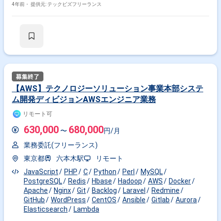
境までを扱う業務内容の いづれかをご担当いただきます。 アサイン予定
4年前・
提供元: テックビズフリーランス
のチームは他の複数のチームと関わりながら業務を 遂行する横断的な組織
になります。 ※【参考】使用サービス例 AWS関連:
EC2(AmazonLinux),EBS,AutoScalingGroup,ELB各種,ECS,ECR,S3,
EFS,DynamoDB,ElasticsearchService,Aurora,RDS各種,
Lambda,Athena,Kinesis,CloudFront,ACM,SNS,SQS,
CloudTrail,CodeCommit,CodeBuild,CodeDeploy,Route53,
DirectConnect,VPC,CloudWatch,AWSWAF,GuradDuty OSS関連
Apache,Nginx,Redis,MySQL,PostgreSQL,Memcached,Postfix,
vsftp,Zabbix,crond,OpenSSL,Elasticsearch,Kibana,Fluentd,
Docker,Ansible,Hadoop,HBase,Hive,Pig,ZooKeeper,
【AWS】テクノロジーソリューション事業本部システ
Git,GitHub,Gitlab,GitlabCIRunner,CircleCI,Redmine,
ム開発ディビジョンAWSエンジニア業務
WordPress,Laravel,RubyOnRails,CentOS,Debian,Vernish,
Python,Perl,Javascript,PHP ※一般のWEBシステムで使うようなサービスを
リモート可
中心に活用しております。 その他: Fastly、Twilio、Mackerel、Slack、
Backlog ▼勤務地等 最寄駅:六本木オフィス※リモート可 勤務時間:10:00-
630,000
680,000
〜
円/月
18:00勤務(7時間稼働、1時間休憩) ※土日祝日の出社は基本的にありませ
ん。 ▼条件面 面談:1回(Meet予定) 精算:140-180h ※週5日〜OKの案件で
業務委託(フリーランス)
掛け合わせ条件で絞り込む
す！
東京都
六本木駅
リモート
特徴で絞り込む
JavaScript
PHP
C
Python
Perl
MySQL
PostgreSQL
Redis
Hbase
Hadoop
AWS
Docker
Hive × 在宅・リモート
Apache
Nginx
Git
Backlog
Laravel
Redmine
GitHub
WordPress
CentOS
Ansible
Gitlab
Aurora
Elasticsearch
Lambda
その他の条件で検索する