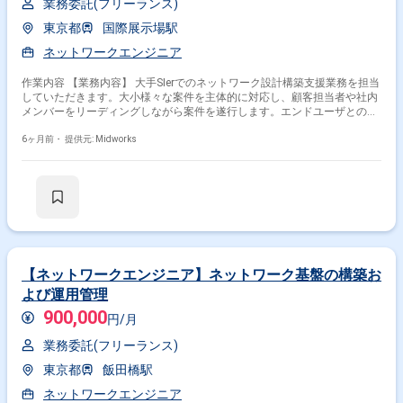
業務委託(フリーランス)
東京都
国際展示場駅
ネットワークエンジニア
作業内容 【業務内容】 大手SIerでのネットワーク設計構築支援業務を担当
していただきます。大小様々な案件を主体的に対応し、顧客担当者や社内
メンバーをリーディングしながら案件を遂行します。エンドユーザとのコ
ミュニケーションも適宜行い、長期的に多様な案件を推進します。 【作業
内容】 ・NW設計構築案件の対応 ・顧客プロパ・社内メンバーのリーディ
6ヶ月前・
提供元: Midworks
ング ・エンドユーザとのコミュニケーション ・Cisco(Firepower、
Catalyst、Nexus)、Paloalto、Fortigate、BIG-IP、Aruba等の設計構築業務
【ネットワークエンジニア】ネットワーク基盤の構築お
よび運用管理
900,000
円/月
業務委託(フリーランス)
東京都
飯田橋駅
ネットワークエンジニア