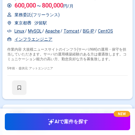
600,000
800,000
〜
円/月
業務委託(フリーランス)
東京都
汐留駅
Linux
MySQL
Apache
Tomcat
BIG-IP
CentOS
インフラエンジニア
作業内容 大規模ニュースサイトのインフラ(サーバ/NW)の運用・保守を担
当していただきます。サーバの運用構築経験のある方は優遇致します。コ
ミュニケーション能力の高い方、勤怠良好な方を募集致します。
5年前・
提供元: アットエンジニア
【仮想化サーバ/NWエンジニア】大手小売り業向けNW
NEW
設計構築運用支援業務(NW統合OA)
AIで案件を探す
700,000
円/月