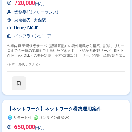
720,000
円/月
業務委託(フリーランス)
東京都
大森駅
Linux
BIG-IP
インフラエンジニア
作業内容 新規仮想サーバ（認証基盤）の要件定義から構築、試験、リリー
スまでの一連の業務をご担当いただきます。 ・認証系仮想サーバ（BIG-IP
APM、AXIOLE）の要件定義、基本/詳細設計 ・サーバ構築、単体/結合試
験、本番リリース作業 ・現行機器への組み込みにともなう各種調整
4日前・
提供元: フリコン
【ネットワーク】ネットワーク構築運用案件
リモート可
オンライン商談OK
650,000
円/月