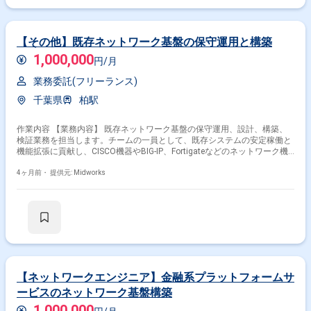
【その他】既存ネットワーク基盤の保守運用と構築
1,000,000
円/月
業務委託(フリーランス)
千葉県
柏駅
作業内容 【業務内容】 既存ネットワーク基盤の保守運用、設計、構築、
検証業務を担当します。チームの一員として、既存システムの安定稼働と
機能拡張に貢献し、CISCO機器やBIG-IP、Fortigateなどのネットワーク機
器を活用した運用と設計を行います。 【作業内容】 ・既存ネットワーク
基盤の保守運用 ・ネットワーク機器（CISCO、BIG-IP、Fortigateなど）の
4ヶ月前・
提供元: Midworks
設計・構築 ・ネットワーク環境の検証作業 ・システム安定稼働のための
運用改善
掛け合わせ条件で絞り込む
特徴で絞り込む
BIG-IP × 在宅・リモート
【ネットワークエンジニア】金融系プラットフォームサ
ービスのネットワーク基盤構築
その他の条件で検索する
1,000,000