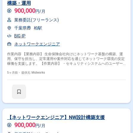
構築・運用
900,000
円/月
業務委託(フリーランス)
千葉県
柏駅
BIG-IP
ネットワークエンジニア
作業内容 【業務内容】 生命保険会社向けにネットワーク基盤の構築、運
用、保守を担当し、定常運用や案件対応を通じてネットワーク環境の安定
稼働を支援します。 【作業内容】 ・セキュリティシステムへのユーザー
登録作業 ・ネットワーク機器(Cisco等)からのログ収集、分析、レポート
作成 ・ネットワーク障害発生時の原因究明、復旧作業 ・全国拠点のWi-Fi
5ヶ月前・
提供元: Midworks
機器更新作業(機器設定、テスト含む) ・本社ネットワーク回線増速のため
の設計、構築、テスト作業 ・コアスイッチ更新作業(機器選定、設定、テ
スト含む) ・ネットワークシステムの要件定義、設計書作成 ・設計に基づ
いたネットワーク機器の設定、構築 ・構築したネットワーク環境の検証、
テスト実施 ・テスト結果に基づいた修正、改善 ・本番環境へのリリース
作業
【ネットワークエンジニア】NW設計構築支援
900,000
円/月