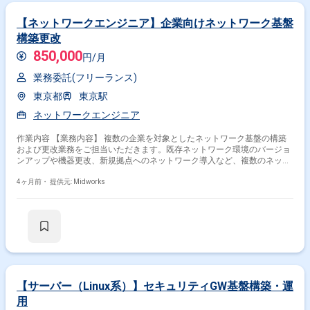
【ネットワークエンジニア】企業向けネットワーク基盤
構築更改
850,000
円/月
業務委託(フリーランス)
東京都
東京駅
ネットワークエンジニア
作業内容 【業務内容】 複数の企業を対象としたネットワーク基盤の構築
および更改業務をご担当いただきます。既存ネットワーク環境のバージョ
ンアップや機器更改、新規拠点へのネットワーク導入など、複数のネット
ワーク案件に並行して携わります。ネットワーク機器の設計から構築、導
入までの工程に対応し、環境に応じた設定変更や機器更新を行います。ま
4ヶ月前・
提供元: Midworks
た、仮想化されたネットワーク機器のバージョンアップ対応や複数拠点へ
の機器導入作業を通じて、ネットワークの安定稼働と拡張性向上を実現し
ます。構築作業だけでなく、現地での導入作業や環境切り替え対応も含
め、ネットワーク基盤全体の整備と運用安定化に貢献していただきます。
【作業内容】 ・ネットワーク機器の基本設計および詳細設計 ・仮想ロー
ドバランサの環境設定およびバージョンアップ対応 ・ネットワーク機器更
改に伴う構築および設定変更 ・新規拠点へのネットワーク機器導入 ・既
存ネットワーク設定の変更および調整 ・ネットワーク機器の現地導入作業
・構築環境の動作確認および検証作業
【サーバー（Linux系）】セキュリティGW基盤構築・運
用