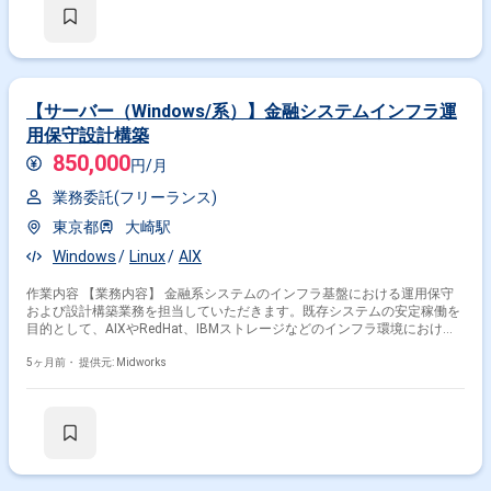
（Hinemos、JP1）を用いたシステム監視 ・NW機器（BIG-IP、Nexus、
Catalyst、Ciscoルータ）の運用保守 ・セキュリティ関連対応
（TrendMicro等）
【サーバー（Windows/系）】金融システムインフラ運
用保守設計構築
850,000
円/月
業務委託(フリーランス)
東京都
大崎駅
Windows
Linux
AIX
作業内容 【業務内容】 金融系システムのインフラ基盤における運用保守
および設計構築業務を担当していただきます。既存システムの安定稼働を
目的として、AIXやRedHat、IBMストレージなどのインフラ環境における
障害対応や変更対応、定期的な保守作業を行います。また、システムの安
定性とパフォーマンス向上を目的としたパフォーマンス分析やチューニン
5ヶ月前・
提供元: Midworks
グにも携わり、継続的な改善を進めていきます。必要に応じて新規環境の
構築やシステム構成の見直しも行い、金融システムの安定運用を支えるイ
ンフラ基盤の整備と最適化に取り組んでいただきます。 【作業内容】 ・
AIX、RedHat、IBMストレージ環境の障害対応 ・AIX、RedHat、IBMスト
レージ環境の変更対応 ・インフラ環境の定期保守作業 ・AIX、RedHat、
IBMストレージ環境の新規構築 ・システムパフォーマンス解析 ・パフォー
マンスチューニング対応