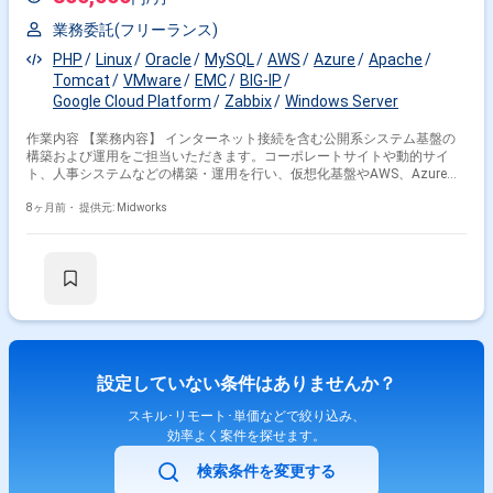
業務委託(フリーランス)
PHP
Linux
Oracle
MySQL
AWS
Azure
Apache
Tomcat
VMware
EMC
BIG-IP
Google Cloud Platform
Zabbix
Windows Server
作業内容 【業務内容】 インターネット接続を含む公開系システム基盤の
構築および運用をご担当いただきます。コーポレートサイトや動的サイ
ト、人事システムなどの構築・運用を行い、仮想化基盤やAWS、Azureを
用いた環境提供に携わっていただきます。 【作業内容】 ・Linuxコマンド
を用いたファイル・ディレクトリ操作、ログ分析、アカウント管理、リソ
8ヶ月前・
提供元: Midworks
ース確認、ネットワーク調査、シェルスクリプト作成・修正 ・Word、
Excel、PowerPoint、Visioを用いた運用資料の作成・修正 ・TCP/IPの基礎
知識（OSI参照モデル、IPアドレス、ネットワーク通信）の活用 ・インフ
ラ設計（ネットワーク、サーバ、アプリ等）および設計書、試験仕様書の
作成・実行 ・インフラ構築（OS、ミドルウェア、ネットワーク、ハイパ
ーバイザー、クラウド、各種製品）の実施 【稼働日数】週5日 【リモート
日数】常駐
設定していない条件はありませんか？
スキル･リモート･単価などで絞り込み、
効率よく案件を探せます。
検索条件を変更する