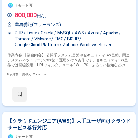
リモート可
800,000
円/月
業務委託(フリーランス)
PHP
Linux
Oracle
MySQL
AWS
Azure
Apache
Tomcat
VMware
EMC
BIG-IP
Google Cloud Platform
Zabbix
Windows Server
作業内容 【業務内容】 公開系システム基盤やセキュリティGW基盤、関連
システムネットワークの構築・運用を行う案件です。セキュリティGW基
盤では回線設定、URLフィルタ、メールGW、IPS、ふるまい検知などの構
築・運用を担当いただきます。公開系システム基盤ではコーポレートサイ
トや動的サイト、人事システムなどに対応し、仮想化基盤やAWS、Azure
8ヶ月前・
提供元: Midworks
で提供します。関連システムネットワークではクラウド接続やDC間接続を
対応します。Linuxコマンドを用いた運用業務やインフラ設計・構築業務
も含まれます。 【作業内容】 ・Linuxコマンドを用いたインフラ運用業務
（ファイル操作、ログ分析、アカウント管理、リソース確認、ネットワー
ク調査、シェルスクリプト作成・修正） ・Word、Excel、PowerPoint、
Visio等を用いた運用資料の作成・修正 ・TCP/IPの基礎知識に基づくイン
フラ構築業務（OSI参照モデル、IPアドレス、ネットワーク通信の理解）
・インフラ設計（ネットワーク、サーバ、アプリ等）および設計書・試験
仕様書の作成・実行 ・インフラ構築（OS: RedHat、Windows Server／ミ
【クラウドエンジニア(AWS)】大手ユーザ向けクラウド
ドルウェア: Apache、PHP、MySQL、PostgreSQL、Tomcat、Oracle、
サービス移行対応
Zabbix等／ネットワーク: ルータ、L2SW、L3SW／ハイパーバイザー:
VMware、Nutanix等／クラウド: AWS、Azure、GCP／製品構築: Cisco製
リモート可