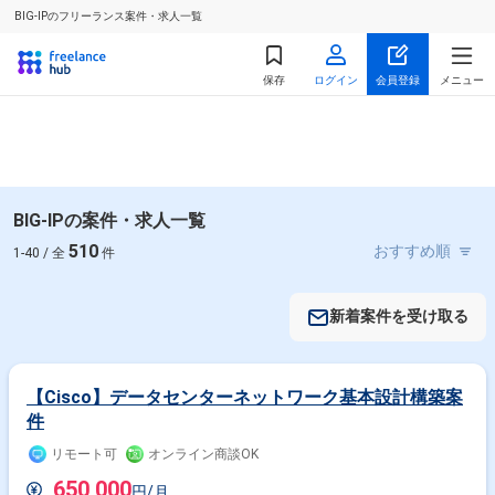
BIG-IPのフリーランス案件・求人一覧
保存
ログイン
会員登録
メニュー
BIG-IPの案件・求人一覧
510
1-40 / 全
件
新着案件を受け取る
【Cisco】データセンターネットワーク基本設計構築案
件
リモート可
オンライン商談OK
650,000
円/月