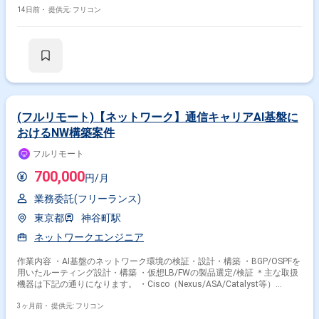
改、本社NW増速、コアスイッチ更改などを過去実施しており、設計、構
14日前・
提供元: フリコン
築、テスト、リリースまでを対応して頂きます。
(フルリモート)【ネットワーク】通信キャリアAI基盤に
おけるNW構築案件
フルリモート
700,000
円/月
業務委託(フリーランス)
東京都
神谷町駅
ネットワークエンジニア
作業内容 ・AI基盤のネットワーク環境の検証・設計・構築 ・BGP/OSPFを
用いたルーティング設計・構築 ・仮想LB/FWの製品選定/検証 ＊主な取扱
機器は下記の通りになります。 ・Cisco（Nexus/ASA/Catalyst等）
Cumulus、BIG-IP、A10など
3ヶ月前・
提供元: フリコン