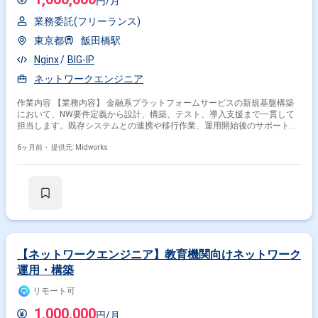
円/月
その他開発言語・スキルから探す
業務委託(フリーランス)
Linux
Catalyst
Juniper
Windows
VMware
東京都
飯田橋駅
Apache
Oracle
AWS
Tomcat
Nginx
BIG-IP
Windows Server
ネットワークエンジニア
その他の職種から探す
作業内容 【業務内容】 金融系プラットフォームサービスの新規基盤構築
において、NW要件定義から設計、構築、テスト、導入支援まで一貫して
ネットワークエンジニア
インフラエンジニア
担当します。既存システムとの連携や移行作業、運用開始後のサポートも
実施し、チームメンバーと協力してプロジェクトを推進します。 【作業内
サーバーエンジニア
PM
PL
容】 ・Cisco、Arista機器を用いたL2/L3ネットワークの設計・構築 ・BIG-
6ヶ月前・
提供元: Midworks
IP、Nginx Plusを用いたロードバランサの設定・運用 ・Fortigate、Palo
Alto Networks（Prisma Access含む）を用いたファイアウォール設定・運
用 ・ネットワーク機器の設定、テスト、検証 ・ネットワーク切り替え作
業の実施 ・関連ドキュメントの作成 ・チームメンバーとの協力によるプ
ロジェクト推進
【ネットワークエンジニア】教育機関向けネットワーク
運用・構築
リモート可
1,000,000
円/月