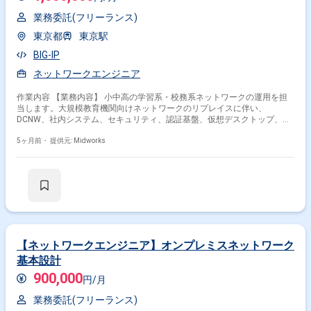
業務委託(フリーランス)
東京都
東京駅
BIG-IP
ネットワークエンジニア
作業内容 【業務内容】 小中高の学習系・校務系ネットワークの運用を担
当します。大規模教育機関向けネットワークのリプレイスに伴い、
DCNW、社内システム、セキュリティ、認証基盤、仮想デスクトップ、拠
点NW、端末など広範囲の運用を行い、数千人規模のユーザを対象に安定
稼働を支えます。既存NWチームリーダーの下で業務を遂行します。 【作
5ヶ月前・
提供元: Midworks
業内容】 ・小中高の学習系ネットワークと校務系ネットワーク、関連シス
テムの運用業務全般 ・VPN接続によるリモートアクセスの設定、運用、ト
ラブルシューティング ・FCスイッチ、Fortigateファイアウォール、BIG-IP
ロードバランサ等のネットワーク機器の運用、保守、監視 ・インターネッ
ト回線、拠点間専用線の監視、障害対応 ・拠点LAN、大規模LANの運用、
保守、監視、障害対応
【ネットワークエンジニア】オンプレミスネットワーク
基本設計
900,000
円/月
業務委託(フリーランス)