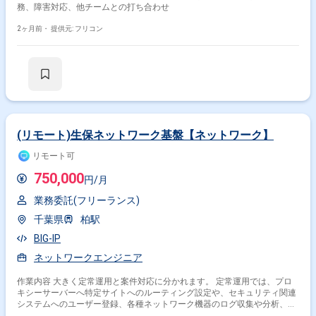
務、障害対応、他チームとの打ち合わせ
2ヶ月前・
提供元: フリコン
(リモート)生保ネットワーク基盤【ネットワーク】
リモート可
750,000
円/月
業務委託(フリーランス)
千葉県
柏駅
BIG-IP
ネットワークエンジニア
作業内容 大きく定常運用と案件対応に分かれます。 定常運用では、プロ
キシーサーバーへ特定サイトへのルーティング設定や、セキュリティ関連
システムへのユーザー登録、各種ネットワーク機器のログ収集や分析、障
害対応などを実施して頂きます。 案件対応としては、WI-FI機器全国更