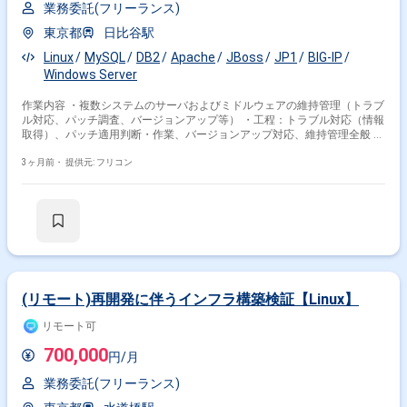
業務委託(フリーランス)
東京都
日比谷駅
Linux
MySQL
DB2
Apache
JBoss
JP1
BIG-IP
Windows Server
作業内容 ・複数システムのサーバおよびミドルウェアの維持管理（トラブ
ル対応、パッチ調査、バージョンアップ等） ・工程：トラブル対応（情報
取得）、パッチ適用判断・作業、バージョンアップ対応、維持管理全般 ・
OS：RedHat Linux、Windows Server ・MW：WebLogic、Apache、
JBoss、WebSphere、JP1、SEP、BIG-IP 等 ・DB：MySQL、DB2
3ヶ月前・
提供元: フリコン
(リモート)再開発に伴うインフラ構築検証【Linux】
リモート可
700,000
円/月
業務委託(フリーランス)