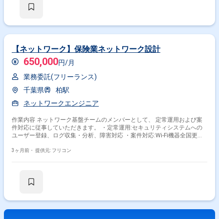
【ネットワーク】保険業ネットワーク設計
650,000
円/月
業務委託(フリーランス)
千葉県
柏駅
ネットワークエンジニア
作業内容 ネットワーク基盤チームのメンバーとして、 定常運用および案
件対応に従事していただきます。 ・定常運用:セキュリティシステムへの
ユーザー登録、ログ収集・分析、障害対応 ・案件対応:Wi-Fi機器全国更
改、本社NW増速、コアスイッチ更改など ・その他:設計、検証、構築、テ
スト、リリースまでの一連の業務
3ヶ月前・
提供元: フリコン