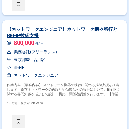
用上の課題・問題を抽出し、運用改善策の検討および推進を行っていただ
きます。 vSphereを用いた仮想基盤の設計・構築・運用・保守を行い、
Weblogicなどのミドルウェアを含めた基盤更改に対応していただきます。
Ansibleなどの自動化ツールを活用し、サーバ構築や設定作業の効率化を検
討・設計・実装していただきます。 【求める人物像】 主体的に課題を発
見し、関係者と連携しながら改善を推進していただける方を求めていま
す。 チームリーダーとしてメンバーを取りまとめ、報告・連絡・相談を適
【ネットワークエンジニア】ネットワーク機器移行と
切に行いながら業務を推進できる方を歓迎いたします。 複数のミドルウェ
BIG-IP技術支援
アやインフラ技術に対して学習意欲が高く、新しい技術や仕組みの導入に
前向きに取り組んでいただける方が望ましいです。 【ポジションの魅力】
800,000
円/月
大規模な顧客・料金管理システムのインフラ全体に関わることができ、仮
想基盤からOS、ミドルウェア、運用改善まで幅広い経験を積むことができ
業務委託(フリーランス)
ます。 リーダーポジションとして、設計・構築だけでなく改善推進やメン
東京都
品川駅
バーの牽引など上流から関与できるため、キャリアアップにつながる環境
です。 vSphereやWeblogic、Ansibleなどの技術を実務で活用しながら、オ
BIG-IP
ンプレ基盤領域での専門性を高めていただけます。 【開発環境】
Linux(RHEL8)およびWindowsServer(Ver2016)のオンプレ環境上で
ネットワークエンジニア
vSphere6.5を利用した仮想基盤を運用しております。 Web系ミドルウェア
としてApache、Tomcat、Weblogic ver14、IIS、SVF、Tableauなどを利用
作業内容 【業務内容】 ネットワーク機器の移行に関わる技術支援を担当
しております。 監視にはHinemosやJP1を使用し、TrendMicro関連製品に
します。既存ネットワークの再設計や新製品への移行において、BIG-IPに
よるセキュリティ対策を行っております。 データベースはExadata上の
関する専門知識を活かして設計・構築・関係者調整を行います。 【作業内
Oracle Rac 19cを利用しており、構成管理や自動化の一部でAnsibleを活用
容】 ・既存ネットワークの構成検討 ・新製品導入に向けた設計と構築支
しております。
援 ・BIG-IPを用いた移行作業の技術アドバイス ・関係者との調整・連携
4ヶ月前・
提供元: Midworks
・既存パートナーからの技術移行サポート