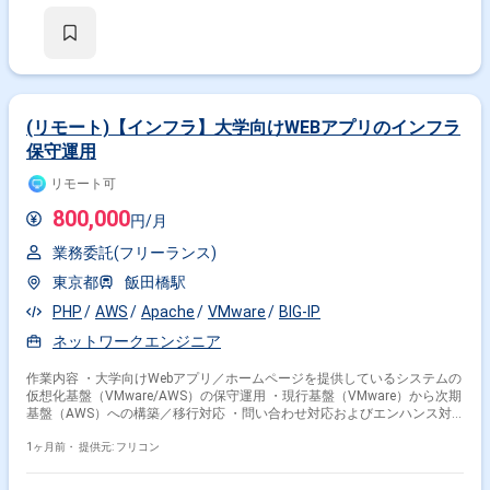
(リモート)【インフラ】大学向けWEBアプリのインフラ
保守運用
リモート可
800,000
円/月
業務委託(フリーランス)
東京都
飯田橋駅
PHP
AWS
Apache
VMware
BIG-IP
ネットワークエンジニア
作業内容 ・大学向けWebアプリ／ホームページを提供しているシステムの
仮想化基盤（VMware/AWS）の保守運用 ・現行基盤（VMware）から次期
基盤（AWS）への構築／移行対応 ・問い合わせ対応およびエンハンス対
応（仮想サーバ払い出し、基盤メンテナンス等） ・基本は手順書に沿った
作業、初回作業時には手順書作成も実施
1ヶ月前・
提供元: フリコン