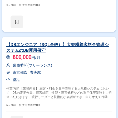
やFortigateファイアウォール、BIG-IP負荷分散装置、Flowmonトラフィッ
ク測定装置を用いた設計・構築・検証・導入作業を実施します。 【作業内
6ヶ月前・
提供元: Midworks
容】 ・上位SE、E/Uとの設計に関するヒアリングや作業調整 ・設計レビュ
ーの実施 ・ネットワーク機器の設計、構築 ・事前検証の実施 ・導入作業
・運用資料の作成
【DBエンジニア（SQL全般）】大規模顧客料金管理シ
ステムのDB運用保守
800,000
円/月
業務委託(フリーランス)
東京都
豊洲駅
SQL
作業内容 【業務内容】 顧客・料金を集中管理する大規模システムにおい
て、DBの定期作業、障害対応、性能・障害解析などの運用保守業務をご担
当いただきます。現行リーダーと技術的な会話ができ、自ら考えて行動で
きる方に向けた業務です。 【作業内容】 ・DBの定期作業実施 ・障害対応
・性能解析・障害解析 ・Linux、Windowsサーバ環境での運用保守 ・VM
5ヶ月前・
提供元: Midworks
環境およびWeb系サーバ（Apache、Tomcat、Weblogic、IIS等）の監視・
管理 ・Exadata（Oracle RAC 12c Release2）の管理 ・監視ツール