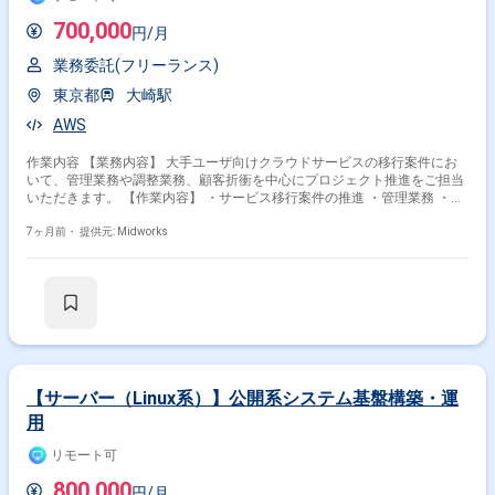
品、Fortinet製品、Paloalto製品、EMC製品、BIG-IP製品等） 【稼働日数】
週5日 【リモート日数】常駐
700,000
円/月
業務委託(フリーランス)
東京都
大崎駅
AWS
作業内容 【業務内容】 大手ユーザ向けクラウドサービスの移行案件にお
いて、管理業務や調整業務、顧客折衝を中心にプロジェクト推進をご担当
いただきます。 【作業内容】 ・サービス移行案件の推進 ・管理業務 ・調
整業務 ・顧客折衝 【稼働日数】週5日 【リモート日数】環境構築後基本リ
モート
7ヶ月前・
提供元: Midworks
【サーバー（Linux系）】公開系システム基盤構築・運
用
リモート可
800,000
円/月