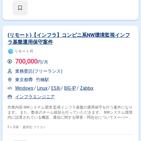
(リモート)【インフラ】コンビニ系NW環境監視インフ
ラ基盤運用保守案件
リモート可
700,000
円/月
業務委託(フリーランス)
東京都
竹橋駅
Windows
Linux
ESXi
BIG-IP
Zabbix
インフラエンジニア
作業内容 NWシステム環境 監視インフラ基盤の運用保守を行う案件になり
ます。 また、数名のチーム統括も行っていただきます。 NWシステム環境
内に設置されている機器、通信に関する障害・問合せについてスーパーバ
イザーの役割(Tier2)として複雑なトラブルシューティングや運用改善検
討・提案に務めます。 特権ID管理システムの運用業務として、以下のよう
3ヶ月前・
提供元: フリコン
な対応も行います。 ・特権ID管理システム基盤のセキュリティ業務の運用
設計・導入 （WSUS、アンチウイルス管理） ・特権ID管理システム基盤の