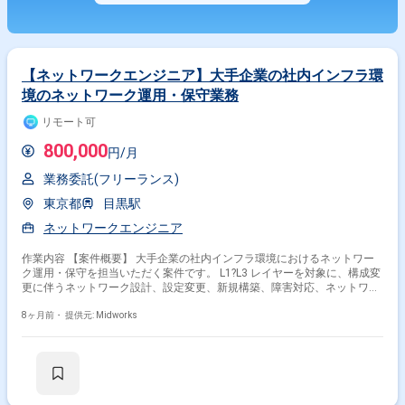
【ネットワークエンジニア】大手企業の社内インフラ環
境のネットワーク運用・保守業務
リモート可
800,000
円/月
業務委託(フリーランス)
東京都
目黒駅
ネットワークエンジニア
作業内容 【案件概要】 大手企業の社内インフラ環境におけるネットワー
ク運用・保守を担当いただく案件です。 L1?L3 レイヤーを対象に、構成変
更に伴うネットワーク設計、設定変更、新規構築、障害対応、ネットワー
ク機器の運用支援を行います。 対象機器は L2/L3 スイッチ、ロードバラン
サ、ファイアウォールなど幅広く、継続的な改善や運用最適化にも携わっ
8ヶ月前・
提供元: Midworks
ていただきます。 【作業内容】 ・ネットワーク（L1〜L3）の構成変更に
伴う基本設計・詳細設計の作成 ・L2SW / L3SW / LB / FW の設定変更、設
定追加、パラメータ調整 ・新規ネットワーク構築（機器セットアップ、コ
ンフィグ投入、疎通確認等） ・ネットワーク機器の運用支援（ログ調査、
障害切り分け、ベンダーエスカレーション） ・ネットワークパフォーマン
スや構成の改善提案 ・運用手順書、設計書、構成図などドキュメント作