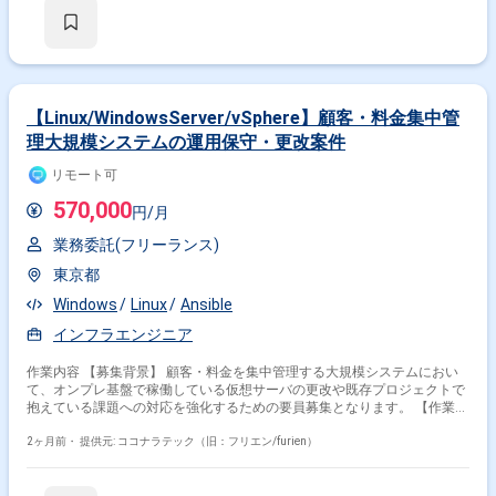
監視基盤の設計／構築、運用設計・導入 （Zabbixでの監視設計・設定も含
む）
【Linux/WindowsServer/vSphere】顧客・料金集中管
理大規模システムの運用保守・更改案件
リモート可
570,000
円/月
業務委託(フリーランス)
東京都
Windows
Linux
Ansible
インフラエンジニア
作業内容 【募集背景】 顧客・料金を集中管理する大規模システムにおい
て、オンプレ基盤で稼働している仮想サーバの更改や既存プロジェクトで
抱えている課題への対応を強化するための要員募集となります。 【作業内
容】 オンプレ環境で構築された社内向け大規模システムの運用保守および
システム変更に伴うAP開発支援を行っていただきます。 EOLを迎えたOS
2ヶ月前・
提供元: ココナラテック（旧：フリエン/furien）
やミドルウェアに対して、LinuxやWindowsServer環境でのバージョンア
ップ対応を実施していただきます。 既存プロジェクトにおけるシステム運