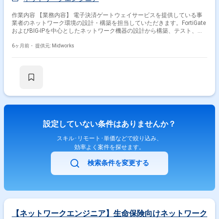
作業内容 【業務内容】 電子決済ゲートウェイサービスを提供している事
業者のネットワーク環境の設計・構築を担当していただきます。FortiGate
およびBIG-IPを中心としたネットワーク機器の設計から構築、テスト、運
用保守まで一貫して対応し、安定したサービス提供を支えるインフラ基盤
の整備を推進します。 【作業内容】 ・FortiGateおよびBIG-IPを用いたネッ
6ヶ月前・
提供元: Midworks
トワーク設計 ・ネットワーク機器の構築および設定作業 ・構築後のテス
トおよび動作確認 ・ネットワーク障害対応およびトラブルシューティング
・お客様からの問い合わせ対応 ・ネットワーク環境の運用保守 ・設計書
や手順書などのドキュメント作成
設定していない条件はありませんか？
スキル･リモート･単価などで絞り込み、
効率よく案件を探せます。
検索条件を変更する
【ネットワークエンジニア】生命保険向けネットワーク