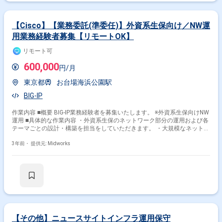
成/更新 ・定期メンテナンス、各種申請対応 ・セキュリティポリシーに基
づく設定確認および修正対応 ◆環境： ・L2SW、L3SW (Cisco) ・FW
(Cisco ASA) ・LB (BIG-IP) ◆勤 務 地 ：有楽町、渋谷 （リモート併
【Cisco】【業務委託(準委任)】外資系生保向け／NW運
用） まれに大阪への出張対応がございます。
用業務経験者募集【リモートOK】
リモート可
600,000
円/月
東京都
お台場海浜公園駅
BIG-IP
作業内容 ■概要 BIG-IP業務経験者を募集いたします。 ※外資系生保向けNW
運用 ■具体的な作業内容 ・外資系生保のネットワーク部分の運用および各
テーマごとの設計・構築を担当をしていただきます。 ・大規模なネットワ
ークとなるため、SEとしてのスキルが必要です。
3年前・
提供元: Midworks
【その他】ニュースサイトインフラ運用保守