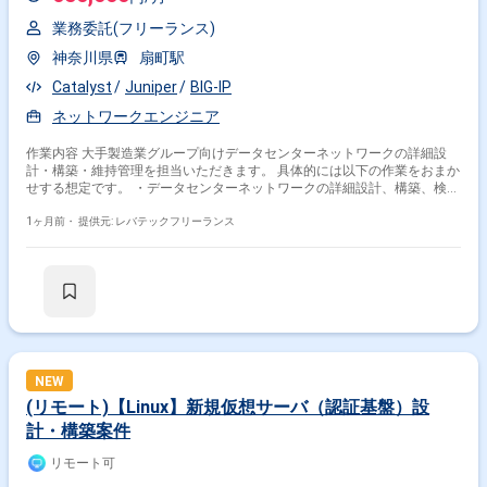
業務委託(フリーランス)
神奈川県
扇町駅
Catalyst
Juniper
BIG-IP
ネットワークエンジニア
作業内容 大手製造業グループ向けデータセンターネットワークの詳細設
計・構築・維持管理を担当いただきます。 具体的には以下の作業をおまか
せする想定です。 ・データセンターネットワークの詳細設計、構築、検
証、実装 ・パラメータシート作成、Config作成、投入作業 ・Cisco、
Arista、Fortinet、F5(BIG-IP)、Juniper等を用いたネットワーク機器の設定
1ヶ月前・
提供元: レバテックフリーランス
・障害時のログ解析、トラブルシューティング（原因切り分け）
NEW
(リモート)【Linux】新規仮想サーバ（認証基盤）設
計・構築案件
リモート可