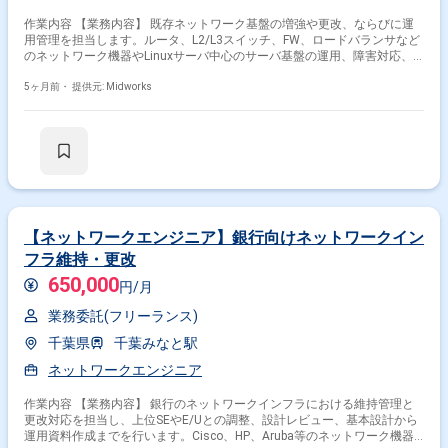
作業内容 【業務内容】 既存ネットワーク基盤の増強や更改、ならびに運
用管理を担当します。ルータ、L2/L3スイッチ、FW、ロードバランサなど
のネットワーク機器やLinuxサーバ中心のサーバ基盤の運用、障害対応、
問い合わせ対応、構成変更作業を行います。顧客と連携しながら安定した
ネットワークサービスを提供します。 【作業内容】 ・ネットワークイン
5ヶ月前・
提供元: Midworks
フラの増強/増設（L2スイッチ、L3スイッチ、ルータ設計構築） ・ロード
バランサ(BIG-IP)の更改 ・ネットワーク基盤およびサーバ基盤の運用管理
・システムに関する問い合わせおよび相談対応 ・障害発生時の復旧対応、
調査、報告 ・顧客依頼による構成変更作業
【ネットワークエンジニア】銀行向けネットワークイン
フラ維持・更改
650,000
円/月
業務委託(フリーランス)
千葉県
千葉みなと駅
ネットワークエンジニア
作業内容 【業務内容】 銀行のネットワークインフラにおける維持管理と
更改対応を担当し、上位SEやE/Uとの調整、設計レビュー、基本設計から
運用資料作成までを行います。Cisco、HP、Aruba等のネットワーク機器