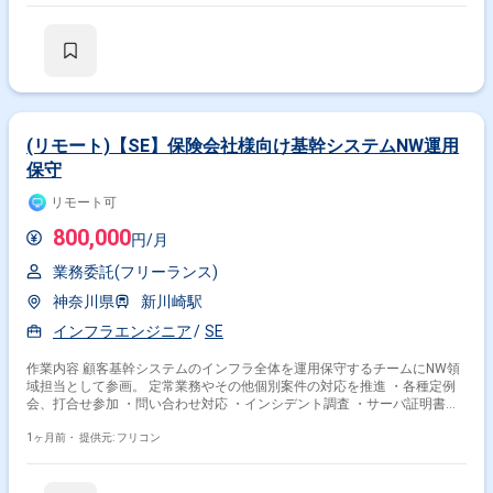
(リモート)【SE】保険会社様向け基幹システムNW運用
保守
リモート可
800,000
円/月
業務委託(フリーランス)
神奈川県
新川崎駅
インフラエンジニア
SE
作業内容 顧客基幹システムのインフラ全体を運用保守するチームにNW領
域担当として参画。 定常業務やその他個別案件の対応を推進 ・各種定例
会、打合せ参加 ・問い合わせ対応 ・インシデント調査 ・サーバ証明書更
新 ・ポリシー追加 ・OSバージョンアップ ・新規外接サービス追加 ・機器
リプレース
1ヶ月前・
提供元: フリコン