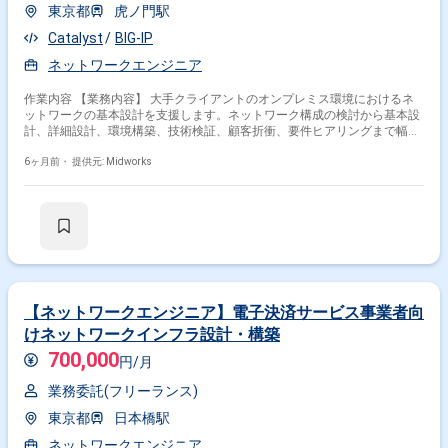
東京都
虎ノ門駅
Catalyst
BIG-IP
ネットワークエンジニア
作業内容 【業務内容】 大手クライアントのオンプレミス環境におけるネ
ットワークの基本設計を支援します。ネットワーク構成の検討から基本設
計、詳細設計、環境構築、技術検証、顧客折衝、要件ヒアリングまで幅広
く対応し、安定した稼働環境の実現に貢献します。 【作業内容】 ・Cisco
Catalystスイッチ、ルータを用いたネットワーク基本設計 ・Fortigateファ
6ヶ月前・
提供元: Midworks
イアウォール、BIG-IP負荷分散装置を含むネットワーク環境構築・検証 ・
顧客との要件ヒアリング、設計内容の調整
【ネットワークエンジニア】電子決済サービス事業者向
けネットワークインフラ設計・構築
700,000
円/月
業務委託(フリーランス)
東京都
日本橋駅
ネットワークエンジニア