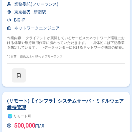
業務委託(フリーランス)
東京都
新宿駅
BIG-IP
ネットワークエンジニア
作業内容 ・クライアントが展開しているサービスのネットワーク環境にお
ける構築や維持運用作業に携わっていただきます。 ・具体的には下記作業
を想定しています。 -データセンターにおけるネットワーク機器の構築
-Cisco機器の設定および障害切り分け対応 -LBの構築 -タスクや課題
管理の推進
15日前・
提供元: レバテックフリーランス
(リモート)【インフラ】システムサーバ・ミドルウェア
維持管理
リモート可
500,000
円/月