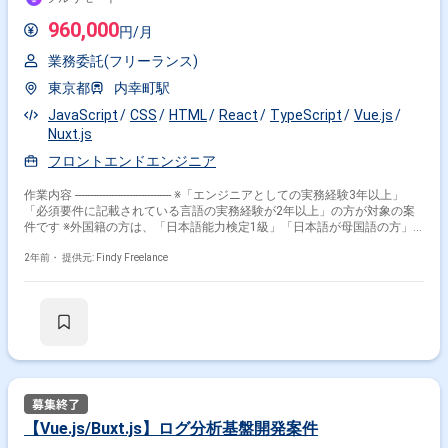
960,000
円/月
業務委託(フリーランス)
東京都
内幸町駅
JavaScript
CSS
HTML
React
TypeScript
Vue.js
Nuxt.js
フロントエンドエンジニア
作業内容 -------------------------------- ※「エンジニアとしての実務経験3年以上」
「必須要件に記載されている言語の実務経験が2年以上」の方が対象の案
件です ※外国籍の方は、「日本語能力検定1級」「日本語が母国語の方」
の方が対象です ※すでにFindy Freelanceで担当がついている方は、直接ご
連絡いただいた方がスムーズです -------------------------------- 弊社は、以前は限ら
2年前・
提供元: Findy Freelance
れた投資家に限定されていた投資機会を、より多くの人に届けるべく、オ
ンライン不動産プラットフォームを開発・提供しています。 そのほか新サ
ービスとして個人投資家向けのシステム開発・構築プロジェクトも推進し
ており、今年中のリリースを予定しています。 本求人では、新サービス開
発を進めてくださるフロントエンドエンジニアを募集します！ ■業務内容
各プロジェクトのウェブプラットフォーム設計と実装をご担当いただきま
す ・ウェブアプリケーションのアーキテクチャ設計と実装 ・デザイナー
やバックエンドエンジニアと連携し、効率的なフロントエンドのコーディ
ング ・パフォーマンス最適化、アクセシビリティ、SEO対策などのフロン
トエンドのベストプラクティスを適用 ◎新たな不動産投資として注目され
【Vue.js/Buxt.js】ログ分析基盤開発案件
ている不動産STOに携われるポジションです。 【ポジションの魅力】 ・