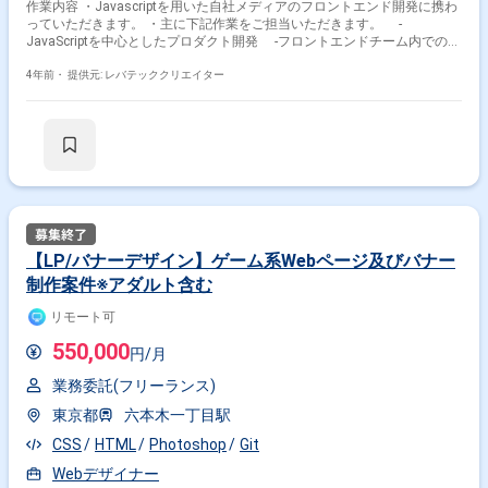
作業内容 ・Javascriptを用いた自社メディアのフロントエンド開発に携わ
っていただきます。 ・主に下記作業をご担当いただきます。 ‐
JavaScriptを中心としたプロダクト開発 ‐フロントエンドチーム内での担
当領域の設計方針策定や推進 ‐フロントエンドに関するDXの改善提案と
実施 ‐バックエンド含むチームメンバーが開発できるようにドキュメン
4年前・
提供元: レバテッククリエイター
トの整備や勉強会の開催 ‐ビジネス課題チームのフロントエンド開発を
リード ‐バックエンドの方針に則ったバックエンド開発（バックエンド
の開発は必須という訳ではありません）
【LP/バナーデザイン】ゲーム系Webページ及びバナー
制作案件※アダルト含む
リモート可
550,000
円/月
業務委託(フリーランス)
東京都
六本木一丁目駅
CSS
HTML
Photoshop
Git
Webデザイナー