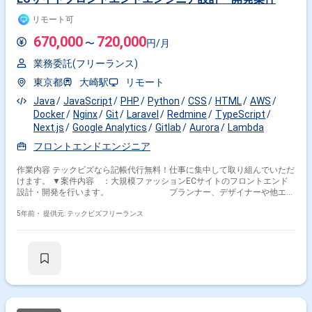
(2)使用言語・フレームワーク・アーキテクチャ
リモート可
・PHP8, Python3, Laravel, HTML5, CSS3,
JavaScript(ES6+), TypeScript, Next.js,
670,000
720,000
〜
円/月
CleanArchitecture ほか。 (3)開発支援ツール
・GitLab / Redmine / Chatwork / SonorQube / Sphinx /
業務委託(フリーランス)
Cypress ほか。 ※個人で使用するエデ
ィタなどについての制約はございません。 ※以下に該当
東京都
大崎駅
リモート
する方からの応募はお断りしております。 なお、選考を進めるにあたって
スキルシートが必要です。 -------------------------------------------------------- ・外国籍の方
Java
JavaScript
PHP
Python
CSS
HTML
AWS
(永住権をお持ちの方は問題ございません) ・週5日稼働できない方 --------------
Docker
Nginx
Git
Laravel
Redmine
TypeScript
------------------------------------------
Next.js
Google Analytics
Gitlab
Aurora
Lambda
フロントエンドエンジニア
作業内容 テックビズなら記帳代行無料！仕事に集中して取り組んでいただ
けます。 ▼案件内容 ：大規模ファッションECサイトのフロントエンド
設計・開発を行います。 プランナー、デザイナーや他エン
ジニアを中心に他職種と連携を取り 開発業務を遂行して頂
きます。 ・WEBサイト・ネイティブアプリのWEBビュー
5年前・
提供元: テックビズフリーランス
部分の フロントエンドの設計・開発 └
商品ページ、検索、ショッピングカート等のUI改善 ・今後
の新規サイト・アプリのフロンエンドの設計・開発 ・サイ
トの速度改善、SEO対策 開発環境 ：・Git-flowをベースにしたTeam開
発で行います。 ・APIファーストでのプロダクト開発を行
います。 (1)開発プラットフォーム・ミドルウェア
・Docker （ローカル環境はDocker Desktop、
プロダクション環境はAWS Fargare上のContainerで構