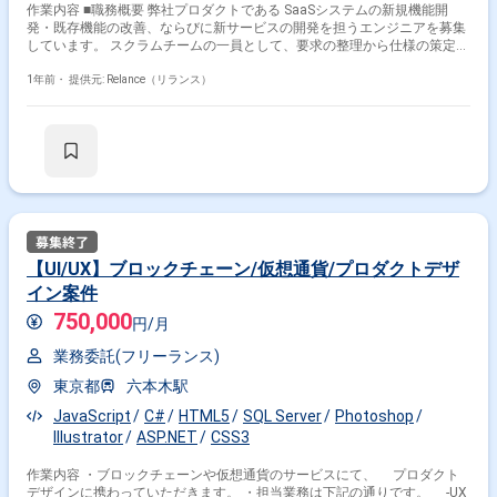
作業内容 ■職務概要 弊社プロダクトである SaaSシステムの新規機能開
発・既存機能の改善、ならびに新サービスの開発を担うエンジニアを募集
しています。 スクラムチームの一員として、要求の整理から仕様の策定、
システムの設計、実装からリリースまで一貫した開発をチームメンバーと
連携しながらこなしていただきます。 エンジニアの職務には、仕様の策定
1年前・
提供元: Relance（リランス）
から設計・実装、テストの追加や修正、コードレビューやペアプロ、リフ
ァクタリングといった開発に関わるすべての活動が含まれます。 専門のフ
ロントエンドエンジニアも採用予定ですが、必要に応じてフロントエンド
の実装もしていただきます。 ■求める人物像 ・ソフトウェア開発が好きな
方 ・設計やアーキテクチャに興味がある方 ・アジャイル開発や開発生産
性向上に興味がある方 ・自発的に問題を発見しチームと協調しながら改善
していける方 ・弊社Mission / Visionに共感してくれる方 ■事業内容 増え
続けるアカウント・権限の課題を解決するクラウド型ID管理サービスの企
画・開発・販売を事業としています。 近年、DXやリモートワークが進む
中で、業務システムの”所有(パッケージ)”から"利用(SaaS)"への流れは不可
【UI/UX】ブロックチェーン/仮想通貨/プロダクトデザ
逆な流れとなっています。 そんな中、管理すべきアカウント・権限も増え
イン案件
続けており、IT部門を中心に様々な課題を抱えています。 当社は、社内に
散らばるデジタルアイデンティティ情報を統合し、ルール・ポリシーに基
750,000
円/月
づき、各種SaaSや社内システムのアカウント・権限の発行を自動化するこ
とで、 内部統制・情報セキュリティへの対応を一気通貫して整えられるサ
業務委託(フリーランス)
ービスを社員一丸となって開発しています。 ■Mission / Vision ＜MIssion
＞ 「企業の人・組織・情報にまつわる非効率をなくす」 革新的なテクノ
東京都
六本木駅
ロジーを駆使し、すべての企業が人・組織・情報を効率よく、正しく、安
JavaScript
C#
HTML5
SQL Server
Photoshop
心して活用するための確かな情報基盤をつくります。 ＜Vision＞ 「SaaS
を組み合わせて企業を運営する。当社はその基盤となる。」 SaaSを提供
Illustrator
ASP.NET
CSS3
する企業が増え、ERPパッケージを利用していたエンタープライズ企業も
徐々に部分機能に最適化されたSaaSを利用し始めています。 一元管理さ
作業内容 ・ブロックチェーンや仮想通貨のサービスにて、 プロダクト
れたERPパッケージを利用していた時は当たり前だった情報の管理をSaaS
デザインに携わっていただきます。 ・担当業務は下記の通りです。 -UX