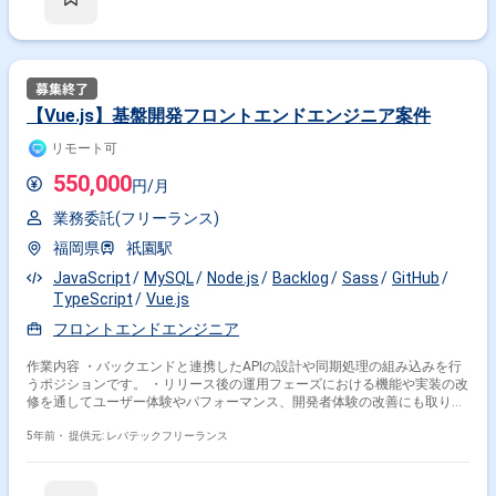
【Vue.js】基盤開発フロントエンドエンジニア案件
リモート可
550,000
円/月
業務委託(フリーランス)
福岡県
祇園駅
JavaScript
MySQL
Node.js
Backlog
Sass
GitHub
TypeScript
Vue.js
フロントエンドエンジニア
作業内容 ・バックエンドと連携したAPIの設計や同期処理の組み込みを行
うポジションです。 ・リリース後の運用フェーズにおける機能や実装の改
修を通してユーザー体験やパフォーマンス、開発者体験の改善にも取り組
んでいただきます。 ・下記作業をご担当いただきます。 -社内システムや
新サービス開発プロジェクトにおけるフロントエンド開発（UI/インタラク
5年前・
提供元: レバテックフリーランス
ション/付随するAPIなどの開発） -バックエンドと連携した API の設計
や同期処理の組み込み -バックエンドのエンジニアとコミュニケーショ
ンを取りながら社内システムの画面実装 -フロントエンドアーキテクチ