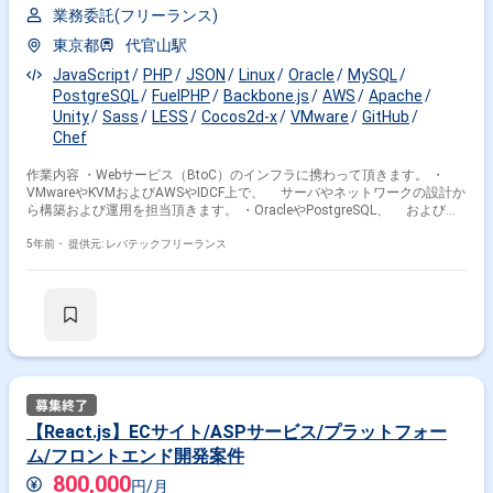
業務委託(フリーランス)
その他開発言語・スキルから探す
東京都
代官山駅
JavaScript
CSS
HTML
React
Vue.js
JavaScript
PHP
JSON
Linux
Oracle
MySQL
TypeScript
HTML5
jQuery
CSS3
PHP
PostgreSQL
FuelPHP
Backbone.js
AWS
Apache
Unity
Sass
LESS
Cocos2d-x
VMware
GitHub
その他の職種から探す
Chef
フロントエンドエンジニア
マークアップ
作業内容 ・Webサービス（BtoC）のインフラに携わって頂きます。 ・
VMwareやKVMおよびAWSやIDCF上で、 サーバやネットワークの設計か
サーバーサイドエンジニア
Webデザイナー
ら構築および運用を担当頂きます。 ・OracleやPostgreSQL、 および
HTMLコーダー
MySQLのDB運用支援などの作業もございます。 ・ネットワーク機器は、
Ciscoが中心となり、 ロードバランサ、ファイアーウォールなどの構築
5年前・
提供元: レバテックフリーランス
もございます。 ※担当範囲は、ご希望やスキルおよび進捗状況によって変
動いたします。
【React.js】ECサイト/ASPサービス/プラットフォー
ム/フロントエンド開発案件
800,000
円/月