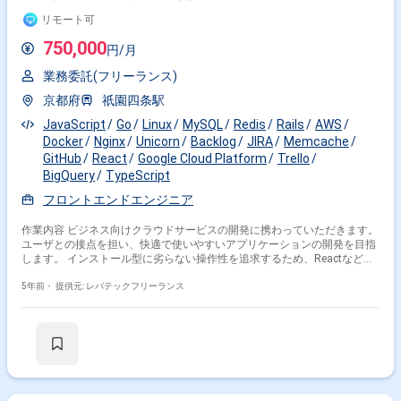
リモート可
750,000
円/月
業務委託(フリーランス)
京都府
祇園四条駅
JavaScript
Go
Linux
MySQL
Redis
Rails
AWS
Docker
Nginx
Unicorn
Backlog
JIRA
Memcache
GitHub
React
Google Cloud Platform
Trello
BigQuery
TypeScript
フロントエンドエンジニア
作業内容 ビジネス向けクラウドサービスの開発に携わっていただきます。
ユーザとの接点を担い、快適で使いやすいアプリケーションの開発を目指
します。 インストール型に劣らない操作性を追求するため、Reactなどの
効果的な技術を積極的に採用し、可能な限り体験の向上を行うために技術
的負債の返却とモダンフロントエンドへの展開を推進して頂きます。 長期
5年前・
提供元: レバテックフリーランス
運用が前提であるため、実装の際には保守性を第一に考慮します。 また、
知見や実装時の判断基準の共有のため、レビューフローを重要視していま
す。 ※稼働日数について、 今回は週4～週5で現場常駐して稼働できる方
を対象として募集されていますが、 リモートワークが実践されていた現
場なのでリモートでの作業も検討は可能です。 (現状は週1の現場作業は
マストで、それ以外はリモートでor現場での作業どちらにするかご自身で
お選びいただけるという状況です。)