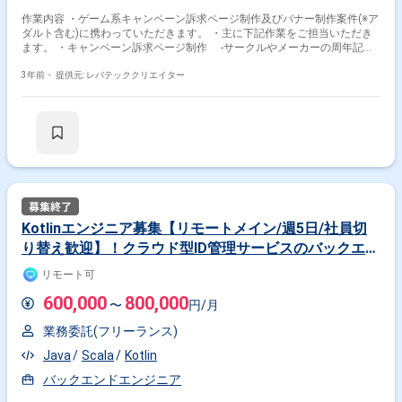
作業内容 ・ゲーム系キャンペーン訴求ページ制作及びバナー制作案件(※ア
ダルト含む)に携わっていただきます。 ・主に下記作業をご担当いただき
ます。 ・キャンペーン訴求ページ制作 -サークルやメーカーの周年記念
特設や作品単体の紹介ページなども対応 - WF制作からHTML、CSSコー
ディング、リリースまで ・バナー対応 -SteamやJohrenという海外展開
3年前・
提供元: レバテッククリエイター
サイトへの掲載用バナー - キャンペーン訴求ページに紐づくバナー制作
・GAなどを利用した分析を元に次回に向けての改善提案をするなどの機会
もあります。
Kotlinエンジニア募集【リモートメイン/週5日/社員切
り替え歓迎】！クラウド型ID管理サービスのバックエン
ド開発（jd02004）
リモート可
600,000
800,000
〜
円/月
業務委託(フリーランス)
Java
Scala
Kotlin
バックエンドエンジニア