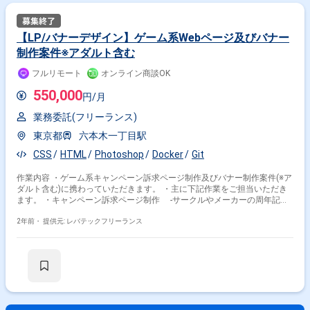
下に該当する方からの応募はお断りしております。 なお、選考を進めるに
あたってスキルシートが必要です。 -------------------------------------------------------- ・40
代以上の方 ・外国籍の方(永住権をお持ちの方は問題ございません) ・週5
日稼働できない方 --------------------------------------------------------
【LP/バナーデザイン】ゲーム系Webページ及びバナー
制作案件※アダルト含む
フルリモート
オンライン商談OK
550,000
円/月
業務委託(フリーランス)
東京都
六本木一丁目駅
CSS
HTML
Photoshop
Docker
Git
作業内容 ・ゲーム系キャンペーン訴求ページ制作及びバナー制作案件(※ア
ダルト含む)に携わっていただきます。 ・主に下記作業をご担当いただき
ます。 ・キャンペーン訴求ページ制作 -サークルやメーカーの周年記念
特設や作品単体の紹介ページなども対応 - WF制作からHTML、CSSコー
ディング、リリースまで ・バナー対応 -SteamやJohrenという海外展開
2年前・
提供元: レバテックフリーランス
サイトへの掲載用バナー - キャンペーン訴求ページに紐づくバナー制作
・GAなどを利用した分析を元に次回に向けての改善提案をするなどの機会
もあります。