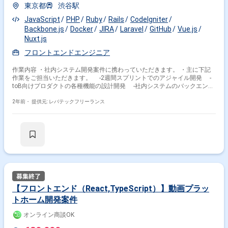
東京都
渋谷駅
JavaScript
PHP
Ruby
Rails
CodeIgniter
Backbone.js
Docker
JIRA
Laravel
GitHub
Vue.js
Nuxt.js
フロントエンドエンジニア
作業内容 ・社内システム開発案件に携わっていただきます。 ・主に下記
作業をご担当いただきます。 -2週間スプリントでのアジャイル開発 -
toB向けプロダクトの各種機能の設計開発 -社内システムのバックエンド
まわりの設計開発 -エンジニア視点での立案、企画による各種機能の設
計開発
2年前・
提供元: レバテックフリーランス
【フロントエンド（React,TypeScript）】動画プラッ
トホーム開発案件
オンライン商談OK