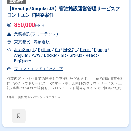
築）, nginx, Aurora, ElastiCache, SQS, Lambda,
DynamoDB, API Gateway, SendGrid, Rundeck ほか。
【React.js/AngularJS】宿泊施設運営管理サービスフ
(2)使用言語・フレームワーク・アーキテクチャ
ロントエンド開発案件
・PHP8, Python3, Laravel, HTML5, CSS3,
JavaScript(ES6+), TypeScript, Next.js,
850,000
CleanArchitecture ほか。 (3)開発支援ツール
円/月
・GitLab / Redmine / Chatwork / SonorQube / Sphinx /
業務委託(フリーランス)
Cypress ほか。 ※個人で使用するエデ
ィタなどについての制約はございません。 [求める人物
東京都
表参道駅
像] (1) スピード感をもって仕事ができること
IT企業にとって最も大事なものはスピードです。
JavaScript
Python
Go
MySQL
Redis
Django
極論言えば50%の出来で早くリリースし、
Angular
AWS
Docker
Git
GitHub
React
リリース後に50％の実装をしていかないと他社と戦
BigQuery
えない世界です。 もちろん品質も大事ですが上記く
らいのスピード感を求めます。 (2) 非エンジニアに対し
フロントエンドエンジニア
適切にコミュニケーションができること。 専門知識
のない非エンジニアに対し実装意図や、仕様説明など、
作業内容 ・下記2事業の開発をご支援いただきます。 -宿泊施設運営会社
期待効果など業務において必要なコミュニケーショ
向けのクラウドサービス -スマートホテル向けのクラウドサービス ・上
ンが 行えることを求めます。 (3)
記2事業のいずれの場合も、フロントエンド開発をメインでご担当いただ
プレイングマネージャーであること。 自らがコーダ
きます。 ・具体的には下記業務をお任せいたします。 -自社サービス
ーとしてアウトプットをし続けられることを求めます。
（新規プロダクト含む）の企画から開発まで、及び運用 -開発フローや
5年前・
提供元: レバテックフリーランス
マネジメントは事業上の目的達成の手段のうちの
プロセスの改善
１つでしかないので、マネジメントのみでは課題は
解決しないです。 必要に応じてマネジメントを行う
というスタンスの方を求めます。 ▼勤務地等 最寄駅 ：リモート ※
客先は大崎です。 ※入社オリエンテーションと月1指定出
社日あり 勤務時間 ：10:00～19:00 ▼条件面 期間 ：2021年即
日 or 12月 ～ 中長期 面談 ：1回 精算 ：140-180h ※以