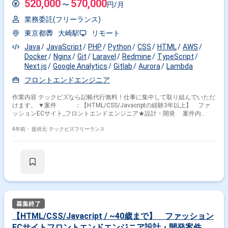
520,000
570,000
〜
円/月
業務委託(フリーランス)
東京都
大崎駅
リモート
Java
JavaScript
PHP
Python
CSS
HTML
AWS
Docker
Nginx
Git
Laravel
Redmine
TypeScript
Next.js
Google Analytics
Gitlab
Aurora
Lambda
フロントエンドエンジニア
作業内容 テックビズなら記帳代行無料！仕事に集中して取り組んでいただ
けます。 ▼案件 ：【HTML/CSS/Javacriptの経験3年以上】 ファ
ッションECサイト_フロントエンドエンジニア★設計・開発 案件内
容 ：大規模ファッションECサイトのフロントエンド設計・開発を行いま
す。 プランナー、デザイナーや他エンジニアを中心に他職
4年前・
提供元: テックビズフリーランス
種と連携を取り 開発業務を遂行して頂きます。
・WEBサイト・ネイティブアプリのWEBビュー部分の
フロントエンドの設計・開発 └商品ペ
ージ、検索、ショッピングカート等のUI改善 ・今後の新規
サイト・アプリのフロンエンドの設計・開発 ・サイトの速
度改善、SEO対策 開発環境 ：・Git-flowをベースにしたTeam開発で行
います。 ・APIファーストでのプロダクト開発を行いま
す。 (1)開発プラットフォーム・ミドルウェア
・Docker （ローカル環境はDocker Desktop、
プロダクション環境はAWS Fargare上のContainerで構
【HTML/CSS/Javacript / ~40歳まで】 ファッション
築）, nginx, Aurora, ElastiCache, SQS, Lambda,
ECサイトフロントエンドエンジニア設計・開発案件
DynamoDB, API Gateway, SendGrid, Rundeck ほか。