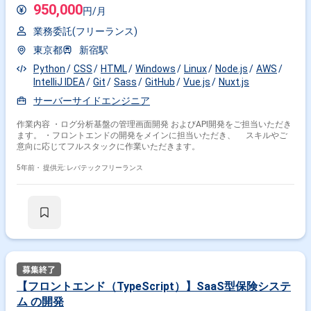
裁量が大きくさまざまなことに挑戦できる リリース前の新サービス開発に
950,000
円/月
携われるポジションです。アーキテクチャ設計から進めていかなくてはい
けないものもあり、さまざまなフェーズに関われます。KDXの子会社であ
業務委託(フリーランス)
り安定した経営基盤がある上で自由度が高いベンチャー気質である点も魅
力。業務が細分化しすぎておらず、一人あたりの裁量が大きくやりがいを
東京都
新宿駅
感じられる環境です。 ・スキルの高いエンジニアと働く面白さ Vueやマイ
Python
CSS
HTML
Windows
Linux
Node.js
AWS
クロサービスなど最新かつ高度な技術を導入しています。またメルカリや
MIXI、楽天、チームラボ出身の優秀なエンジニアが揃っている刺激的な環
IntelliJ IDEA
Git
Sass
GitHub
Vue.js
Nuxt.js
境です。
サーバーサイドエンジニア
作業内容 ・ログ分析基盤の管理画面開発 およびAPI開発をご担当いただき
ます。 ・フロントエンドの開発をメインに担当いただき、 スキルやご
意向に応じてフルスタックに作業いただきます。
5年前・
提供元: レバテックフリーランス
【フロントエンド（TypeScript）】SaaS型保険システ
ム の開発