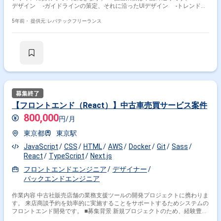
の世界でも実現する。 当社は、すべてのSaaS管理の基盤・情報の起点と
デザイン -ガイドラインの策定、それに沿ったUIデザイン -トレンドや
なるために存在します。 ■勤務体系 リモートワーク（週1出社） 【開発環
最優良事例の調査やプロダクトへの導入 -プロダクトの設計 -プロトタ
境】 - フロントエンド: HTML / Sass（SCSS） / TypeScript /
イプの作成 -チームメンバーやステークホルダーへのプレゼンテーショ
5年前・
提供元: レバテックフリーランス
Vue.js（2.X） / Vuex / Storybook - バックエンド: Kotlin / Ktor / Exposed /
ン ・プロダクトの改善 ※担当範囲は、スキルや経験およびプロジェクトの
Express - データベース: PostgreSQL (Cloud SQL) - インフラ: GCP / Docker
進捗状況により変動いたします。
/ Kubernetes - IaC: kustomize / Helm - バージョン管理 : GitHub - タスク管
理: JIRA - CI/CD: CloudBuild / Argo CD - コミュニケーション: Slack /
Notion / Google Meet / Gather
【フロントエンド（React）】中古車売買サービス案件
800,000
円/月
東京都
東京駅
JavaScript
CSS
HTML
AWS
Docker
Git
Sass
React
TypeScript
Next.js
フロントエンドエンジニア
デザイナー
バックエンドエンジニア
作業内容 中古社販売店舗の業務支援ツールの開発プロジェクトに携わりま
す。 来店商談予約を効率的に実施することをサポートするためシステムの
フロントエンド開発です。 ■募集背景 新規プロジェクトのため、経験豊富
な開発エンジニアを募集しています。 ■使用技術 フロントエンドは