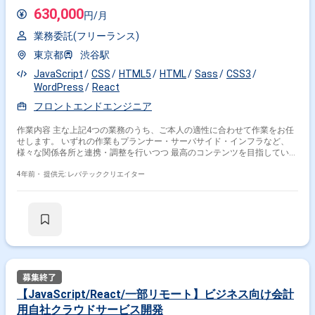
630,000
円/月
業務委託(フリーランス)
東京都
渋谷駅
JavaScript
CSS
HTML5
HTML
Sass
CSS3
WordPress
React
フロントエンドエンジニア
作業内容 主な上記4つの業務のうち、ご本人の適性に合わせて作業をお任
せします。 いずれの作業もプランナー・サーバサイド・インフラなど、
様々な関係各所と連携・調整を行いつつ 最高のコンテンツを目指していた
だきます。 ・WEBブラウザゲームの運用開発 ・社内独自WEBシステムの
運用開発 ・WEBサービスの運用開発 ・WEBサイト制作
4年前・
提供元: レバテッククリエイター
【JavaScript/React/一部リモート】ビジネス向け会計
用自社クラウドサービス開発