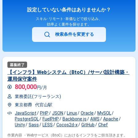
設定していない条件はありませんか？
スキル･リモート･単価などで絞り込み、
効率よく案件を探せます。
検索条件を変更する
【インフラ】Webシステム（BtoC）/サーバ設計構築・
運用保守案件
800,000
円/月
業務委託(フリーランス)
東京都
代官山駅
JavaScript
PHP
JSON
Linux
Oracle
MySQL
PostgreSQL
FuelPHP
Backbone.js
AWS
Apache
Unity
Sass
LESS
Cocos2d-x
GitHub
Chef
作業内容 ・Webサービス（BtoC）におけるインフラをご担当頂きます。