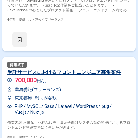
作業内容 ・Javascriptを用いた自社メディアのフロントエンド開発に携わ
っていただきます。 ・主に下記作業をご担当いただきます。 ‐
JavaScriptを中心としたプロダクト開発 ‐フロントエンドチーム内での担
当領域の設計方針策定や推進 ‐フロントエンドに関するDXの改善提案と
実施 ‐バックエンド含むチームメンバーが開発できるようにドキュメン
4年前・
提供元: レバテックフリーランス
トの整備や勉強会の開催 ‐ビジネス課題チームのフロントエンド開発を
リード ‐バックエンドの方針に則ったバックエンド開発（バックエンド
の開発は必須という訳ではありません）
受託サービスにおけるフロントエンジニア募集案件
700,000
円/月
業務委託(フリーランス)
東京都
雑司が谷駅
PHP
MySQL
Sass
Laravel
WordPress
pug
Vue.js
Nuxt.js
作業内容 不動産、化粧品販売、展示会向けシステム等の開発におけるフロ
ントエンド開発業務に従事いただきます。
5年前・
提供元: ビズリンク