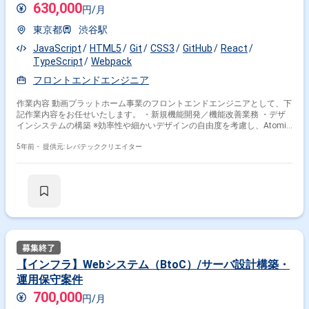
630,000
円/月
東京都
渋谷駅
JavaScript
HTML5
Git
CSS3
GitHub
React
TypeScript
Webpack
フロントエンドエンジニア
作業内容 動画プラットホーム事業のフロントエンドエンジニアとして、下
記作業内容をお任せいたします。 ・新規機能開発／機能改善業務 ・デザ
インシステムの構築 ※効率性や細かいデザインの自由度を考慮し、Atomic
Designを活用しております。 ※PC/スマホ版それぞれの開発に携わってい
ただきます。 ※外部開発業者さんにお手伝いいただく場面もあり、外部の
5年前・
提供元: レバテッククリエイター
業者さんとのやり取りも発生します。
掛け合わせ条件で絞り込む
特徴で絞り込む
Sass × 副業
Sass × 在宅・リモート
【インフラ】Webシステム（BtoC）/サーバ設計構築・
運用保守案件
700,000
その他の条件で検索する
円/月