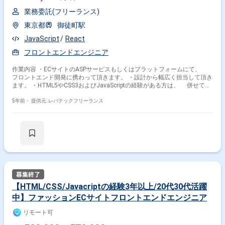
業務委託(フリーランス)
東京都
御徒町駅
JavaScript
React
フロントエンドエンジニア
作業内容 ・ECサイトのASPサービスもしくはプラットフォームにて、
フロントエンド開発に携わって頂きます。 ・設計から幅広く担当して頂き
ます。 ・HTML5やCSS3およびJavaScriptの経験がある方は、 併せて依
頼されることがございます。 ※担当範囲は、スキルや経験および進捗状況
により変動いたします。
5年前・
提供元: レバテックフリーランス
【HTML/CSS/Javacriptの経験3年以上/20代30代活躍
中】ファッションECサイトフロントエンドエンジニア
リモート可