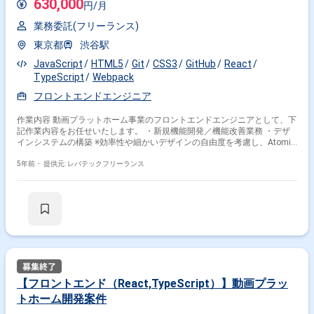
630,000
円/月
業務委託(フリーランス)
東京都
渋谷駅
JavaScript
HTML5
Git
CSS3
GitHub
React
TypeScript
Webpack
フロントエンドエンジニア
作業内容 動画プラットホーム事業のフロントエンドエンジニアとして、下
記作業内容をお任せいたします。 ・新規機能開発／機能改善業務 ・デザ
インシステムの構築 ※効率性や細かいデザインの自由度を考慮し、Atomic
Designを活用しております。 ※PC/スマホ版それぞれの開発に携わってい
ただきます。 ※外部開発業者さんにお手伝いいただく場面もあり、外部の
5年前・
提供元: レバテックフリーランス
業者さんとのやり取りも発生します。
【フロントエンド（React,TypeScript）】動画プラッ
トホーム開発案件