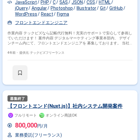
JavaScript
PHP
C
SAS
JSON
CSS
HTML
jQuery
Angular
Photoshop
Illustrator
Git
GitHub
WordPress
React
Figma
フロントエンドエンジニア
作業内容 テックビズなら記帳代行無料！充実のサポートで安心して参画し
ていただけます！ 案件内容:デジタルマーケティング事業本部内、 デザイ
ンチーム内にて、フロントエンドエンジニアを 募集しております。 当社
顧客で担当する様々な案件のデザインを 統括しているチームに所属して頂
きます。 チーム内のフロントエンドの担当としてUI/UXに 関わる領域等、
4年前・
提供元: テックビズフリーランス
幅広くご活躍頂けるポジションです。 WEBサイトの新規構築・運用も含
めたコーディング。 jQueryやAPIを使用したJSON読み込みなどJavaScript
業務 全般。 某大手テレビ局の番組サイト制作やテンプレの改修、 外部案
件構築などさまざま。 [歓迎する人材像] ・向上心・探究心のある方 ・意欲
が高く責任感のある方(長期の就業希望) ・個人プレーでなくチームで成長
する意識を持てる方 ・コミュニケーション能力の高い方 ・UXに興味があ
る方 ・マルチタスク(同時進行)への適応力がある方 [求める人物像] ・向上
心・探究心のある方 ・意欲が高く責任感のある方(長期の就業希望) ・個人
プレーでなくチームで成長する意識を持てる方 ・コミュニケーション能力
の高い方 ・UXに興味がある方 ・マルチタスク(同時進行)への適応力があ
【フロントエンド(Nuxt.js)】社内システム開発案件
る方 [仕事の魅力] デザイン領域の上流から携わることができるポジション
です ▼勤務地等 最寄駅:リモート可 ※現場は六本木 ※地方の方も検討可 勤
フルリモート
オンライン商談OK
務時間:11:00~19:00(所定労働時間7時間、休憩時間1時間) ▼条件面 面談:1
回(Meet予定) 精算:140-180h ※週5日〜OKの案件です！
800,000
円/月
業務委託(フリーランス)