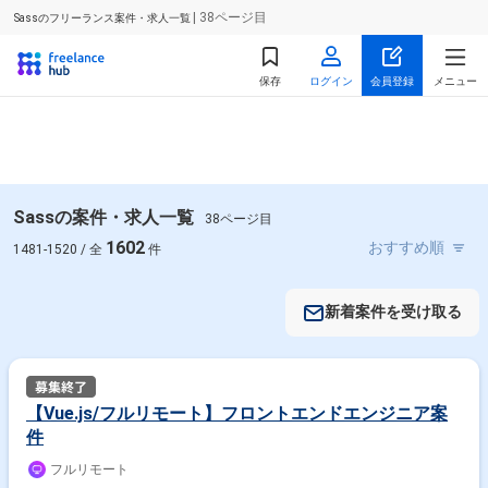
| 38ページ目
Sassのフリーランス案件・求人一覧
保存
ログイン
会員登録
メニュー
Sassの案件・求人一覧
38ページ目
1602
1481-1520 / 全
件
新着案件を受け取る
【Vue.js/フルリモート】フロントエンドエンジニア案
件
フルリモート