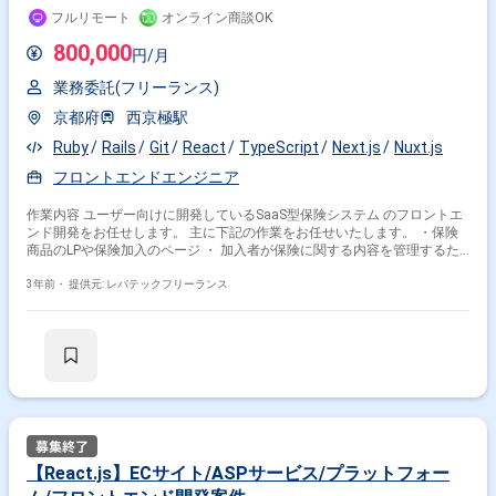
フルリモート
オンライン商談OK
800,000
円/月
業務委託(フリーランス)
京都府
西京極駅
Ruby
Rails
Git
React
TypeScript
Next.js
Nuxt.js
フロントエンドエンジニア
作業内容 ユーザー向けに開発しているSaaS型保険システム のフロントエ
ンド開発をお任せします。 主に下記の作業をお任せいたします。 ・保険
商品のLPや保険加入のページ ・ 加入者が保険に関する内容を管理するた
めのwebアプリ ・ 社内や代理店が保険業務の管理をするためのwebアプリ
・ コーポレートサイト
3年前・
提供元: レバテックフリーランス
【React.js】ECサイト/ASPサービス/プラットフォー