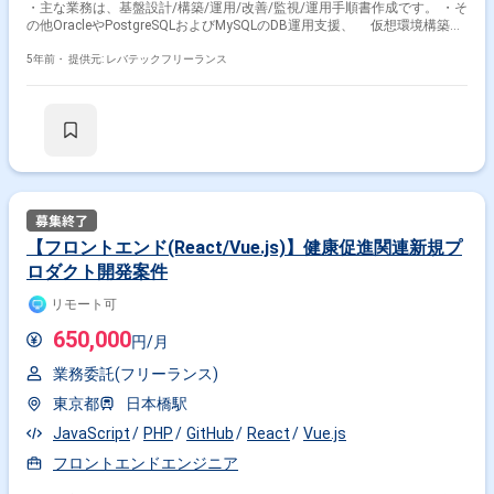
・主な業務は、基盤設計/構築/運用/改善/監視/運用手順書作成です。 ・そ
の他OracleやPostgreSQLおよびMySQLのDB運用支援、 仮想環境構築や
ネットワークなども携わって頂くことがございます。 ・ネットワーク機器
は、Ciscoが中心となり、 ロードバランサ、ファイアーウォールなどの
5年前・
提供元: レバテックフリーランス
構築もございます。 ※担当範囲は、ご希望やスキルおよび進捗状況によっ
て変動いたします。
【フロントエンド(React/Vue.js)】健康促進関連新規プ
ロダクト開発案件
リモート可
650,000
円/月
業務委託(フリーランス)
東京都
日本橋駅
JavaScript
PHP
GitHub
React
Vue.js
フロントエンドエンジニア