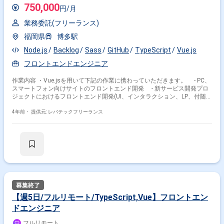
750,000
円/月
業務委託(フリーランス)
福岡県
博多駅
Node.js
Backlog
Sass
GitHub
TypeScript
Vue.js
フロントエンドエンジニア
作業内容 ・Vue.jsを用いて下記の作業に携わっていただきます。 - PC、
スマートフォン向けサイトのフロントエンド開発 - 新サービス開発プロ
ジェクトにおけるフロントエンド開発(UI、インタラクション、LP、付随す
るAPIなどの開発) ・テックリードポジションとして、上流工程から一貫し
てご担当いただきます。
4年前・
提供元: レバテックフリーランス
【週5日/フルリモート/TypeScript,Vue】フロントエン
ドエンジニア
フルリモート