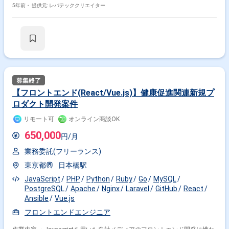
Next.js(React)、バックエンドは現在検討中(Node.js,Ruby,Javaのどれか ■
5年前・
提供元: レバテッククリエイター
具体的には下記作業をお任せいたします。 ・店舗スタッフが効率よく作業
をできるように、来店予約情報の閲覧、検索、詳細情報表示などの開発 ・
新規プロジェクトのため、他メンバーと協働しながらゼロからの立ち上げ
・アプリケーション新規構築、バックエンドとの連携
【フロントエンド(React/Vue.js)】健康促進関連新規プ
ロダクト開発案件
リモート可
オンライン商談OK
650,000
円/月
業務委託(フリーランス)
東京都
日本橋駅
JavaScript
PHP
Python
Ruby
Go
MySQL
PostgreSQL
Apache
Nginx
Laravel
GitHub
React
Ansible
Vue.js
フロントエンドエンジニア