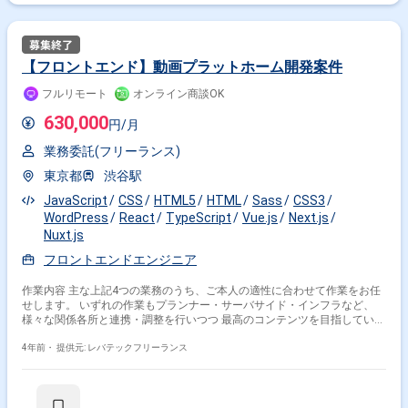
【フロントエンド】動画プラットホーム開発案件
フルリモート
オンライン商談OK
630,000
円/月
業務委託(フリーランス)
東京都
渋谷駅
JavaScript
CSS
HTML5
HTML
Sass
CSS3
WordPress
React
TypeScript
Vue.js
Next.js
Nuxt.js
フロントエンドエンジニア
作業内容 主な上記4つの業務のうち、ご本人の適性に合わせて作業をお任
せします。 いずれの作業もプランナー・サーバサイド・インフラなど、
様々な関係各所と連携・調整を行いつつ 最高のコンテンツを目指していた
だきます。 ・WEBブラウザゲームの運用開発 ・社内独自WEBシステムの
運用開発 ・WEBサービスの運用開発 ・WEBサイト制作
4年前・
提供元: レバテックフリーランス