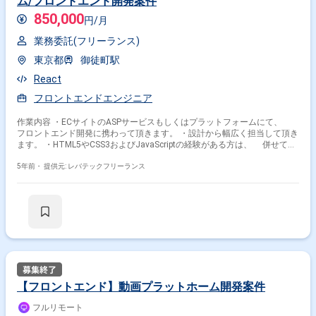
ム/フロントエンド開発案件
850,000
円/月
業務委託(フリーランス)
東京都
御徒町駅
React
フロントエンドエンジニア
作業内容 ・ECサイトのASPサービスもしくはプラットフォームにて、
フロントエンド開発に携わって頂きます。 ・設計から幅広く担当して頂き
ます。 ・HTML5やCSS3およびJavaScriptの経験がある方は、 併せて依
頼されることがございます。 ※担当範囲は、スキルや経験および進捗状況
により変動いたします。
5年前・
提供元: レバテックフリーランス
【フロントエンド】動画プラットホーム開発案件
フルリモート