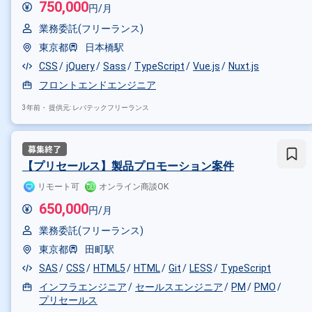
750,000
円/月
業務委託(フリーランス)
東京都
日本橋駅
CSS
jQuery
Sass
TypeScript
Vue.js
Nuxt.js
フロントエンドエンジニア
3年前・
提供元: レバテックフリーランス
【プリセールス】製品プロモーション案件
リモート可
オンライン商談OK
650,000
円/月
掛け合わせ条件で絞り込む
業務委託(フリーランス)
東京都
田町駅
特徴で絞り込む
SAS
CSS
HTML5
HTML
Git
LESS
TypeScript
Sass × 副業
Sass × 在宅・リ
インフラエンジニア
セールスエンジニア
PM
PMO
プリセールス