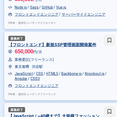
Node.js
Sass
GitHub
Vue.js
フロントエンドエンジニア
サーバーサイドエンジニア
5年前・
提供元: レバテッククリエイター
【フロントエンド】新規SSP管理画面開発案件
650,000
円/月
業務委託(フリーランス)
東京都
渋谷駅
JavaScript
CSS
HTML5
Backbone.js
Knockout.js
Angular
CSS3
フロントエンドエンジニア
5年前・
提供元: レバテックフリーランス
【JavaScript / ~40歳まで】大規模ファッション