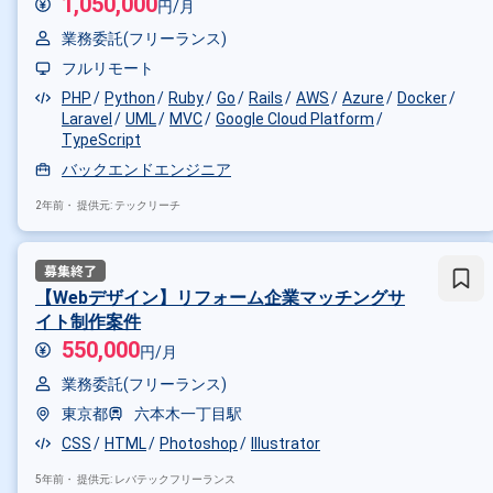
1,050,000
円/月
業務委託(フリーランス)
フルリモート
PHP
Python
Ruby
Go
Rails
AWS
Azure
Docker
Laravel
UML
MVC
Google Cloud Platform
TypeScript
バックエンドエンジニア
2年前・
提供元: テックリーチ
【Webデザイン】リフォーム企業マッチングサ
イト制作案件
550,000
円/月
業務委託(フリーランス)
東京都
六本木一丁目駅
CSS
HTML
Photoshop
Illustrator
5年前・
提供元: レバテックフリーランス