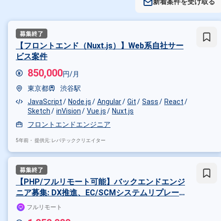
新着案件を受け取る
【フロントエンド（Nuxt.js）】Web系自社サー
ビス案件
850,000
円/月
東京都
渋谷駅
JavaScript
Node.js
Angular
Git
Sass
React
Sketch
inVision
Vue.js
Nuxt.js
フロントエンドエンジニア
5年前・
提供元: レバテッククリエイター
【PHP/フルリモート可能】バックエンドエンジ
ニア募集: DX推進、EC/SCMシステムリプレース
の案件・求人
フルリモート