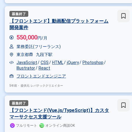
【フロントエンド】動画配信プラットフォーム
開発案件
550,000
円/月
業務委託(フリーランス)
東京都
九段下駅
JavaScript
CSS
HTML
jQuery
Photoshop
Illustrator
React
フロントエンドエンジニア
5年前・
提供元: レバテッククリエイター
【フロントエンド(Vue.js/TypeScript)】カスタ
マーサクセス支援ツール
フルリモート
オンライン商談OK