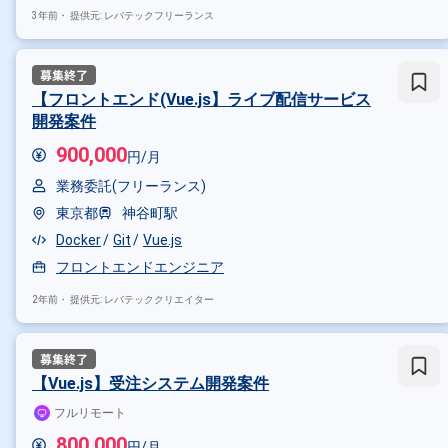
その他の条件で検索する
3年前・
提供元: レバテックフリーランス
その他開発言語・スキルから探す
JavaScript
CSS
HTML
R
【フロントエンド(Vue.js】ライブ配信サービス
開発案件
その他の職種から探す
900,000
フロントエンドエンジニア
マ
円/月
業務委託(フリーランス)
東京都
神谷町駅
Docker
Git
Vue.js
フロントエンドエンジニア
2年前・
提供元: レバテッククリエイター
【Vue.js】受注システム開発案件
フルリモート
800,000
円/月