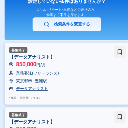
設定していない条件はありませんか？
スキル･リモート･単価などで絞り込み、
効率よく案件を探せます。
検索条件を変更する
【データアナリスト】
850,000
円/月
業務委託(フリーランス)
東京都
豊洲駅
データアナリスト
4年前・
提供元: フリコン
【データアナリスト】