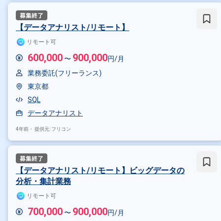
その他の条件で検索する
その他開発言語・スキルから探す
【データアナリスト/リモート】
SQL
Python
Tableau
Bi
リモート可
600,000
900,000
〜
円/月
その他の職種から探す
業務委託(フリーランス)
データサイエンティスト
デー
東京都
SQL
データアナリスト
4年前・
提供元: フリコン
【データアナリスト/リモート】ビッグデータの
分析・集計業務
リモート可
700,000
900,000
〜
円/月