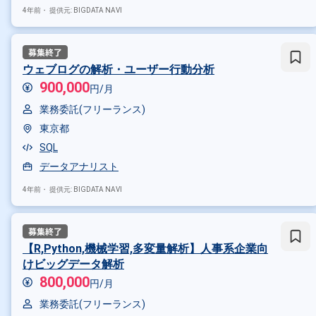
4年前・
提供元: BIGDATA NAVI
ウェブログの解析・ユーザー行動分析
900,000
円/月
業務委託(フリーランス)
東京都
SQL
データアナリスト
4年前・
提供元: BIGDATA NAVI
【R,Python,機械学習,多変量解析】人事系企業向
けビッグデータ解析
800,000
円/月
業務委託(フリーランス)