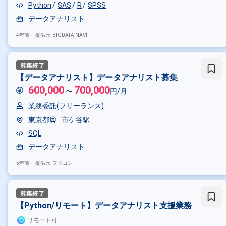
Python
SAS
R
SPSS
データアナリスト
4年前・
提供元: BIGDATA NAVI
【データアナリスト】データアナリスト募集
600,000
700,000
〜
円/月
業務委託(フリーランス)
東京都
市ケ谷駅
SQL
データアナリスト
5年前・
提供元: フリコン
【Python/リモート】データアナリスト支援業務
リモート可