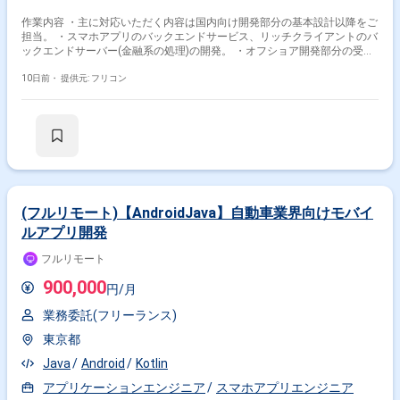
作業内容 ・主に対応いただく内容は国内向け開発部分の基本設計以降をご
担当。 ・スマホアプリのバックエンドサービス、リッチクライアントのバ
ックエンドサーバー(金融系の処理)の開発。 ・オフショア開発部分の受入
れ、各種依頼、レビューなど。 ・開発は国内側、オフショア双方で開発。
・開発：Android(Kotlin、Java)、Android Studio ＊管理：Github
10日前・
提供元: フリコン
(フルリモート)【AndroidJava】自動車業界向けモバイ
ルアプリ開発
フルリモート
900,000
円/月
業務委託(フリーランス)
東京都
Java
Android
Kotlin
アプリケーションエンジニア
スマホアプリエンジニア