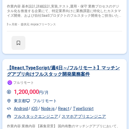
作業内容 基本設計,詳細設計,実装,テスト,運用・保守 業務プロセスのデジ
タル化を推進する企業にて、特定業界向けに業務課題に特化したカスタマ
イズ開発、および自社SaaSプロダクトのフルスタック開発をご担当いただ
きます。 具体的には、AIロジックを組み込んだアプリケーションの設計・
実装から、マルチクラウド環境（AWS/GCP等）を用いたインフラ設計・
3ヶ月前・
提供元: mijicaフリーランス
構築まで一気通貫でお任せいたします。 また、提案段階における技術レビ
ューや工数算出、クライアント（顧客IT部門等）とのシステム構成やセキ
ュリティ要件に関する合意形成も担っていただきます。 要件が固まった作
業をオフショア開発メンバーへ委譲・主導する進行管理業務や、受託案件
で得たノウハウを自社プロダクト開発側へ還元して共通コンポーネントを
標準化する取り組みなど、設計・実装に深く関わりながら横断的に活躍い
ただける環境です。
【React,TypeScript/週4日～/フルリモート】マッチン
グアプリ向けフルスタック開発業務案件
フルリモート
1,200,000
円/月
東京都
フルリモート
Android
iOS
Node.js
React
TypeScript
フルスタックエンジニア
スマホアプリエンジニア
作業内容 業務内容 【募集背景】 国内有数のマッチングアプリにおいて、