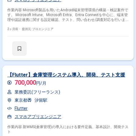
作業内容 Microsoft製品を用いたAndroid端末管理環境の構築・検証案件で
す。 Microsoft Intune、Microsoft Entra、Entra Connectを中心に、端末管
理や認証連携に関する設定確認、テスト、問い合わせ/調査対応を行いま
す。 テストで発生した課題の切り分けや問い合わせ対応、設計書修正まで
一連で担当いただく想定です。 ほぼ出社環境のため、現場でのコミュニケ
2ヶ月前・
提供元: プロエンジニア
ーションを取りながら自走できる方が求められます。
【Flutter】倉庫管理システム導入、開発、テスト支援
700,000
円/月
業務委託(フリーランス)
東京都
汐留駅
Flutter
スマホアプリエンジニア
作業内容 新WMS(倉庫管理)の導入における要件定義、基本設計、開発テス
ト