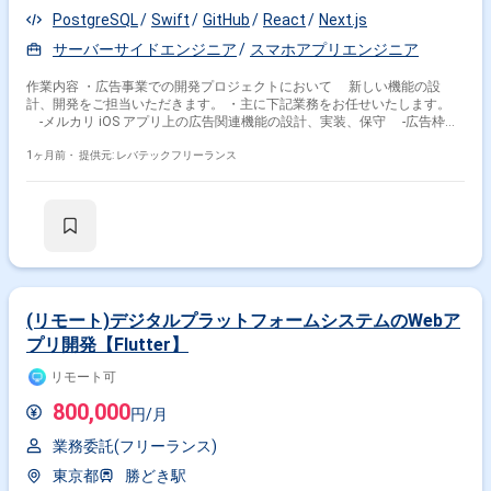
PostgreSQL
Swift
GitHub
React
Next.js
サーバーサイドエンジニア
スマホアプリエンジニア
作業内容 ・広告事業での開発プロジェクトにおいて 新しい機能の設
計、開発をご担当いただきます。 ・主に下記業務をお任せいたします。
-メルカリ iOS アプリ上の広告関連機能の設計、実装、保守 -広告枠、
広告表示、計測まわりの iOS クライアント実装 および広告体験の品質向
上 -要件定義から設計、実装、テスト、リリースまで、 機能開発のエ
1ヶ月前・
提供元: レバテックフリーランス
ンドツーエンドの推進 -モジュラーアーキテクチャに沿った、保守性と
拡張性の高い設計 -広告バックエンド、インフラ、プロダクト、デザイ
ン等各チームとの協働 -コードレビュー、自動テスト、CI/CD 改善 -ド
キュメント整備を通じた品質向上
(リモート)デジタルプラットフォームシステムのWebア
プリ開発【Flutter】
リモート可
800,000
円/月
業務委託(フリーランス)
東京都
勝どき駅