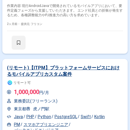
作業内容 現行AndroidJavaで開発されているモバイルアプリにおいて、要
件定義フェーズから支援していただきます。 エンド社員との折衝が発生す
るため、各種調整能力やPJ推進力の高い方を求めています。
2ヶ月前・
提供元: フリコン
(リモート)【ITPM】プラットフォームサービスにおけ
るモバイルアプリカスタム案件
リモート可
1,000,000
円/月
業務委託(フリーランス)
東京都
虎ノ門駅
Java
PHP
Python
PostgreSQL
Swift
Kotlin
PM
スマホアプリエンジニア