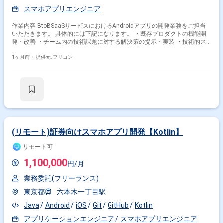
スマホアプリエンジニア
作業内容 BtoBSaaSサービスにおけるAndroidアプリの開発業務をご担当
いただきます。 具体的には下記になります。 ・既存プロダクトの機能開
発・改善 ・チーム内の技術課題に対する解決策の提示・実装 ・技術的ス
キル向上と成果物の品質担保 ・スクラムによるチーム運用の改善
1ヶ月前・
提供元: フリコン
(リモート)証券向けスマホアプリ開発【Kotlin】
リモート可
1,100,000
円/月
業務委託(フリーランス)
東京都
六本木一丁目駅
Java
Android
iOS
Git
GitHub
Kotlin
アプリケーションエンジニア
スマホアプリエンジニア