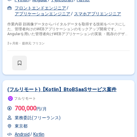
フロントエンドエンジニア
アプリケーションエンジニア
スマホアプリエンジニア
作業内容 顔画像データからバイタルデータを取得する技術をベースにし
た、管理者向けのWEBアプリケーションのモックアップ開発です。 ・
Angularを用いた管理者向けWEBアプリケーションの実装 ・既存のデザイ
ン案・画面遷移図に基づいた実機能の構築 ・テストシナリオ作成、単体テ
スト ・PMとのミーティング、資料作成補助
2ヶ月前・
提供元: フリコン
(フルリモート)【Kotlin】BtoBSaaSサービス案件
フルリモート
700,000
円/月
業務委託(フリーランス)
東京都
Android
Kotlin