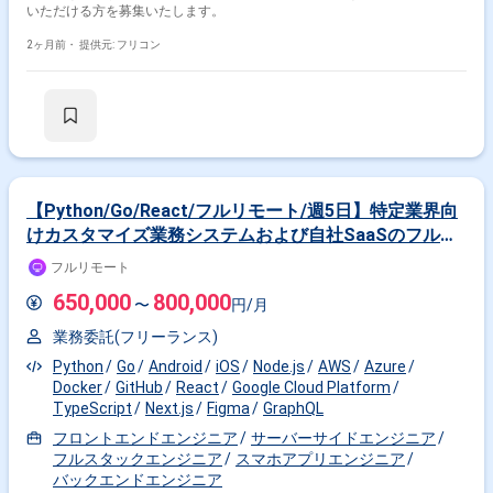
いただける方を募集いたします。
2ヶ月前・
提供元: フリコン
【Python/Go/React/フルリモート/週5日】特定業界向
けカスタマイズ業務システムおよび自社SaaSのフルス
タック開発支援
フルリモート
650,000
800,000
〜
円/月
業務委託(フリーランス)
Python
Go
Android
iOS
Node.js
AWS
Azure
Docker
GitHub
React
Google Cloud Platform
TypeScript
Next.js
Figma
GraphQL
フロントエンドエンジニア
サーバーサイドエンジニア
フルスタックエンジニア
スマホアプリエンジニア
バックエンドエンジニア