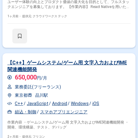
ユーザー体験の向上とプロダクト価値の最大化を目的として、フルスタッ
クエンジニアを募集しております。 【作業内容】 React Nativeを用いた
iOS／Androidアプリの新機能開発および既存機能の改善を行っていただき
ます。具体的には、ユーザー体験を重視した機能実装、UI/UX改善、アプ
1ヶ月前・
提供元: クラウドワークス テック
リのパフォーマンス向上、安定したアプリ体験の提供などを担っていただ
きます。また、バックエンドとの連携を意識した実装やAPI仕様の理解を
通じて、プロダクト全体を見据えた開発にも関わっていただきます。 【求
める人物像】 ユーザー体験を大切にし、細部までこだわった実装ができる
方を求めております。プロダクトやチームと向き合いながら主体的に開発
を進められ、職種の垣根を越えてコミュニケーションを取り、より良いプ
ロダクトを目指せる方を歓迎いたします。変化や改善を前向きに捉え、継
続的に学び続けられる方にマッチするポジションです。 【ポジションの魅
力】 国内有数のマッチングアプリの開発に携わり、多くのユーザーに影響
【C++】ゲームシステム/ゲーム用 文字入力およびIME
を与える機能開発や改善に取り組むことができます。フロントエンドから
関連機能開発
バックエンドとの連携まで一貫して関与できるため、プロダクト全体を俯
瞰した開発経験を積むことができます。プロダクトマネージャーやデザイ
650,000
円/月
ナーと密に連携しながら開発を進めることで、ビジネス視点やUX観点も養
うことができます。 【開発環境】 ReactおよびReact Nativeを中心とした
業務委託(フリーランス)
フロントエンド技術スタックに加え、Node.jsやAPI連携を前提としたバッ
東京都
品川駅
クエンドとの連携環境にて開発を行っていただきます。 関わるサービス・
プロダクト ■募集背景 増員のため
C++
JavaScript
Android
Windows
iOS
組込・制御
スマホアプリエンジニア
作業内容 ・ゲームシステム/ゲーム用 文字入力およびIME関連機能開発 ・
開発、環境構築、テスト、デバッグ
2ヶ月前・
提供元: フリコン