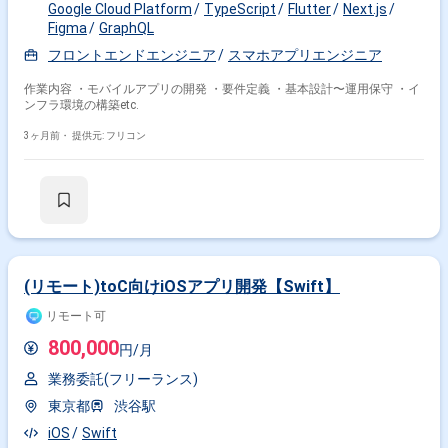
Google Cloud Platform
TypeScript
Flutter
Next.js
Figma
GraphQL
フロントエンドエンジニア
スマホアプリエンジニア
作業内容 ・モバイルアプリの開発 ・要件定義 ・基本設計〜運用保守 ・イ
ンフラ環境の構築etc.
3ヶ月前・
提供元: フリコン
(リモート)toC向けiOSアプリ開発【Swift】
リモート可
800,000
円/月
業務委託(フリーランス)
東京都
渋谷駅
iOS
Swift