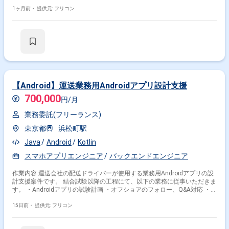
1ヶ月前・
提供元: フリコン
【Android】運送業務用Androidアプリ設計支援
700,000
円/月
業務委託(フリーランス)
東京都
浜松町駅
Java
Android
Kotlin
スマホアプリエンジニア
バックエンドエンジニア
作業内容 運送会社の配送ドライバーが使用する業務用Androidアプリの設
計支援案件です。 結合試験以降の工程にて、以下の業務に従事いただきま
す。 ・Androidアプリの試験計画 ・オフショアのフォロー、Q&A対応 ・オ
フショア開発物（主にテスト成績書）のレビュー ・内部連結テスト ・外
部連結テスト ・結合試験計画および実施 ・オフショア成果物（テスト仕
15日前・
提供元: フリコン
様書・成績書）の受入