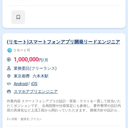
(リモート)スマートフォンアプリ開発リードエンジニア
リモート可
1,000,000
円/月
業務委託(フリーランス)
東京都
六本木駅
Android
iOS
スマホアプリエンジニア
作業内容 スマートフォンアプリの設計・実装・テストを一貫して担当いた
だくポジションです。 企画段階や仕様策定にも参画し、要件整理や設計内
容の具体化など上流工程から関わっていただきます。 開発方針や設計ルー
ルが未整備なため、既存前提のもと設計整理・ドキュメント化・品質向上
を推進できる方を想定しています。 ご経験に応じて、チームリードや設計
2ヶ月前・
提供元: フリコン
整理、メンバー管理をお任せする場合があります。