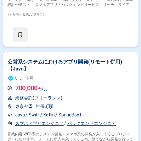
設計〜テスト ・スマホアプリのバックエンドサービス、リッチクライアン
ト向けバックエンドサーバー（金融系処理）の一部開発
2ヶ月前・
提供元: フリコン
公営系システムにおけるアプリ開発(リモート併用)
【Java】
リモート可
700,000
円/月
業務委託(フリーランス)
東京都
神保町駅
Java
Swift
Kotlin
SpringBoot
スマホアプリエンジニア
バックエンドエンジニア
作業内容 WEB系のシステム開発＋スマホ系の開発が入ってくるプロジェ
クトになります。 チームに新人も入ってくる為、教えながら開発を行って