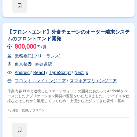
【フロントエンド】外食チェーンのオーダー端末システ
ムのフロントエンド開発
800,000
円/月
業務委託(フリーランス)
東京都
表参道駅
Android
React
TypeScript
Next.js
フロントエンドエンジニア
スマホアプリエンジニア
作業内容 POSと連携したスマートウォッチの開発にあたってAndroidをベ
ースにしたアプリケーション開発の要望をいただきました。 デバイスや仕
様などはこれから策定していくため、上流から上がってきた要件・基本設
計に対してユーザビリティを考慮した設計・実装するスキルがあると評価
されます。
2ヶ月前・
提供元: フリコン