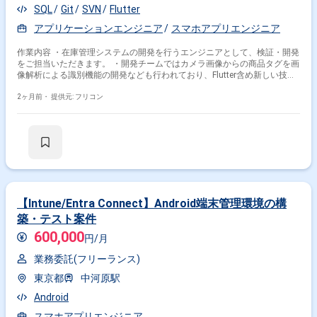
SQL
Git
SVN
Flutter
アプリケーションエンジニア
スマホアプリエンジニア
作業内容 ・在庫管理システムの開発を行うエンジニアとして、検証・開発
をご担当いただきます。 ・開発チームではカメラ画像からの商品タグを画
像解析による識別機能の開発なども行われており、Flutter含め新しい技術
を積極的に取り込む環境となっています。
2ヶ月前・
提供元: フリコン
【Intune/Entra Connect】Android端末管理環境の構
築・テスト案件
600,000
円/月
業務委託(フリーランス)
東京都
中河原駅
Android
スマホアプリエンジニア