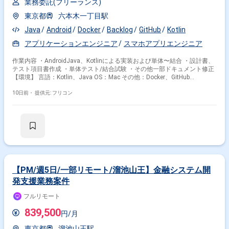
業務委託(フリーランス)
東京都
六本木一丁目駅
Java
Android
Docker
Backlog
GitHub
Kotlin
アプリケーションエンジニア
スマホアプリエンジニア
作業内容 ・AndroidJava、Kotlinによる実装および単体〜結合 ・設計書、
テスト項目書作成 ・単体テスト/結合試験 ・その他一部ドキュメント修正
【環境】 言語：Kotlin、Java OS：Mac その他：Docker、GitHub
Enterprise、Bitrise 情報共有ツール：Slack プロジェクト管理：Backlog、
Notion
10日前・
提供元: フリコン
【PM/週5日/一部リモート/溜池山王】金融システム開
発支援業務案件
フルリモート
839,500
円/月
東京都
溜池山王駅