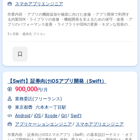
スマホアプリエンジニア
作業内容 ・アプリの機能追加や施策に向けた改修 ・アプリ開発で利用す
る内製SDK・ライブラリの改修 ・機能開発を支えるための保守・改善 ・ア
プリのパフォーマンス改善 ・ライブラリやSDKの更新・モダンな技術の取
り込み ・開発環境の整備 など
2ヶ月前・
提供元: フリコン
【Swift】証券向けiOSアプリ開発（Swift）
900,000
円/月
業務委託(フリーランス)
東京都
六本木一丁目駅
Android
iOS
Xcode
Git
Swift
アプリケーションエンジニア
スマホアプリエンジニア
作業内容 ・証券向けiOSスマホアプリ（Swift）の基本設計〜テスト ・オフ
ショア開発向け：設計書作成、依頼、受入れ、レビュー ・国内向け：基本