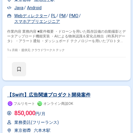
Java
Android
Webディレクター
PL
PM
PMO
スマホアプリエンジニア
作業内容 業務内容 ■案件概要 ・ドローンを用いた既存設備の自動撮影とデ
ータアップロード機能実装 ・AIによる物体認識＆変化点検出（時系列デー
タ） ・アラート通知 ・ダッシュボード テクノロジーを用いたプロトタイ
プの業務改善の調査結果をまとめ業務をお任せします。 ・ドキュメント作
成 ドローンやAIの業務をトライアルしてみたものの分析 テクノロジ
1ヶ月前・
提供元: クラウドワークス テック
ーを用いたプロトタイプの業務改善の調査結果を分析、 アウトプット資
料化 コンサルチームの責任者はアクセンチュア出身。弊社からも開発者1
～2名参画中。 現在PoC～実証実験からとりかかるところで、開発着手は
25年を予定しております。 定例等を除けば成果主義のためフルフレック
スにて働いていただけます。 ■期間：10月~長期 ■勤務地：フルリモート ■
募集人数：1人 ■備考： ・稼働率50％以上の副業兼業で就業可能 ・大手フ
ァームでは経験のできない先端性と裁量の自由度が魅力です。 ・在宅勤務
ですが、ドローンなので実機や検証のための出張可能性はあり（半年に1
回あるかどうか） ・PC自前 関わるサービス・プロダクト ■企業について
【Swift】広告関連プロダクト開発案件
SES企業様からのエンド直受託案件でございます。面談未実施のため、企
業情報については随時更新いたします。 エンド先は数千万DLを超える、
フルリモート
オンライン商談OK
国内最大級の無料マンガアプリを運営する企業様です。 ■プロダクトにつ
850,000
いて マンガアプリのAndroid開発支援 ■募集背景 事業拡大における人員増
円/月
員のため
業務委託(フリーランス)
東京都
六本木駅