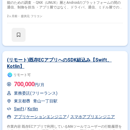
能のための調査 ・QNX（LINUX）層とAndroidのプラットフォームの間の
その他開発言語・スキルから探す
通信、制御を担当 ・アプリ層ではなく、ドライバ、通信、ミドル層での開
発
Android
iOS
Swift
Kotlin
Java
Flutter
2ヶ月前・
提供元: フリコン
Objective-C
AWS
React
JavaScript
その他の職種から探す
アプリケーションエンジニア
ネイティブアプリエンジニア
サーバーサイドエンジニア
フロントエンドエンジニア
(リモート)既存ECアプリへのSDK組込み【Swift、
Kotlin】
バックエンドエンジニア
リモート可
700,000
円/月
業務委託(フリーランス)
東京都
青山一丁目駅
Swift
Kotlin
アプリケーションエンジニア
スマホアプリエンジニア
作業内容 既存ECアプリで利用しているMAツールでユーザーの行動履歴を