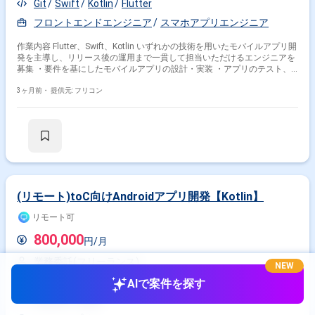
Git
Swift
Kotlin
Flutter
フロントエンドエンジニア
スマホアプリエンジニア
作業内容 Flutter、Swift、Kotlin いずれかの技術を用いたモバイルアプリ開
発を主導し、リリース後の運用まで一貫して担当いただけるエンジニアを
募集 ・要件を基にしたモバイルアプリの設計・実装 ・アプリのテスト、
デバッグ、品質向上のための改修 ・リリース後のアプリ保守、継続的な機
能追加・改善提案
3ヶ月前・
提供元: フリコン
(リモート)toC向けAndroidアプリ開発【Kotlin】
リモート可
800,000
円/月
業務委託(フリーランス)
NEW
東京都
渋谷駅
AIで案件を探す
Android
Kotlin