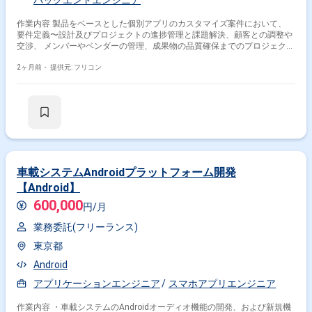
バックエンドエンジニア
作業内容 製品をベースとした個別アプリのカスタマイズ案件において、
要件定義〜設計及びプロジェクトの進捗管理と課題解決、顧客との調整や
交渉、 メンバーやベンダーの管理、成果物の品質確保までのプロジェクト
管理を案件PMとしてお任せします。
2ヶ月前・
提供元: フリコン
車載システムAndroidプラットフォーム開発
【Android】
掛け合わせ条件で絞り込む
600,000
円/月
特徴で絞り込む
業務委託(フリーランス)
スマホアプリエンジニア × 副業
東京都
スマホアプリエンジニア × 在宅・リモート
Android
アプリケーションエンジニア
スマホアプリエンジニア
その他の条件で検索する
作業内容 ・車載システムのAndroidオーディオ機能の開発、および新規機