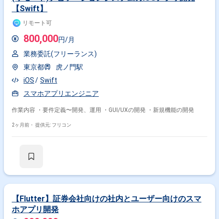
【Swift】
リモート可
800,000
円/月
業務委託(フリーランス)
東京都
虎ノ門駅
iOS
Swift
スマホアプリエンジニア
作業内容 ・要件定義〜開発、運用 ・GUI/UXの開発 ・新規機能の開発
2ヶ月前・
提供元: フリコン
【Flutter】証券会社向けの社内とユーザー向けのスマ
ホアプリ開発