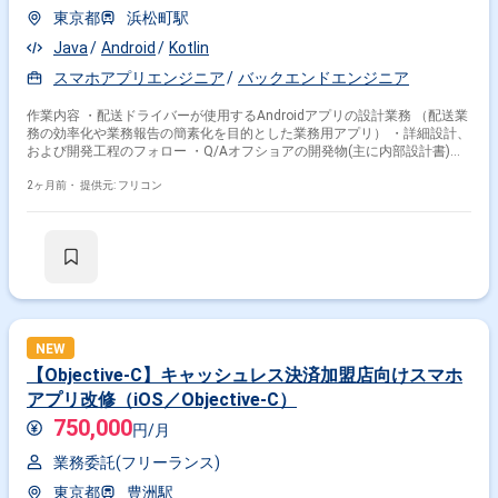
東京都
浜松町駅
Java
Android
Kotlin
スマホアプリエンジニア
バックエンドエンジニア
作業内容 ・配送ドライバーが使用するAndroidアプリの設計業務 （配送業
務の効率化や業務報告の簡素化を目的とした業務用アプリ） ・詳細設計、
および開発工程のフォロー ・Q/Aオフショアの開発物(主に内部設計書)の
レビューや内部連結テストの準備 ・環境：Android、Java、Kotolin、等
・工程：詳細設計、および開発工程のフォロー、Q/A※レビューも担当
2ヶ月前・
提供元: フリコン
NEW
【Objective-C】キャッシュレス決済加盟店向けスマホ
アプリ改修（iOS／Objective-C）
750,000
円/月
業務委託(フリーランス)
東京都
豊洲駅