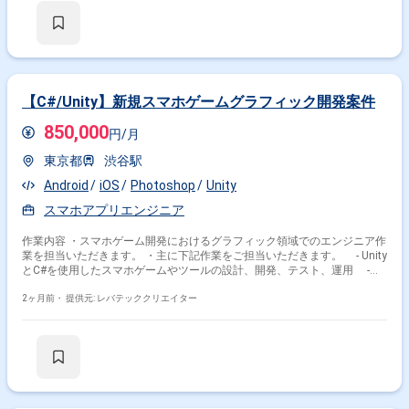
【C#/Unity】新規スマホゲームグラフィック開発案件
850,000
円/月
東京都
渋谷駅
Android
iOS
Photoshop
Unity
スマホアプリエンジニア
作業内容 ・スマホゲーム開発におけるグラフィック領域でのエンジニア作
業を担当いただきます。 ・主に下記作業をご担当いただきます。 - Unity
とC#を使用したスマホゲームやツールの設計、開発、テスト、運用 -
URPなどのパイプラインやHLSLなどで表現を実現する設計、開発、テス
ト、運用 - DCCツールやPhotoshopなどのUnity以外のクリエイターが使
2ヶ月前・
提供元: レバテッククリエイター
用しているツールに対する 設計、開発、テスト、運用 - フローなど含
めた作業効率などの改善に対する提案、推進、実装 - iOS、Android向け
アプリに関する技術検証、実装 - 各種要望や求める表現の実現性検証と
改善検討、調整等