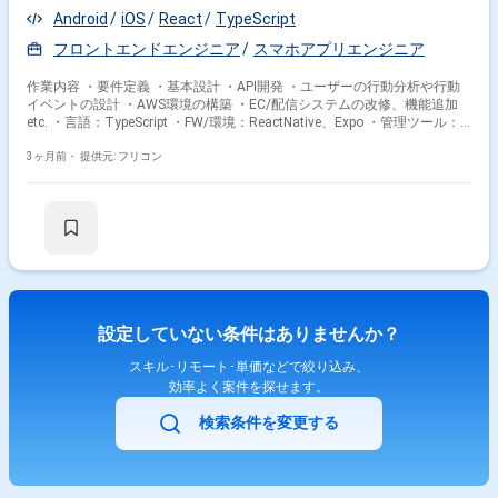
Android
iOS
React
TypeScript
フロントエンドエンジニア
スマホアプリエンジニア
作業内容 ・要件定義 ・基本設計 ・API開発 ・ユーザーの行動分析や行動
イベントの設計 ・AWS環境の構築 ・EC/配信システムの改修、機能追加
etc. ・言語：TypeScript ・FW/環境：ReactNative、Expo ・管理ツール：
firebase、Git
3ヶ月前・
提供元: フリコン
設定していない条件はありませんか？
スキル･リモート･単価などで絞り込み、
効率よく案件を探せます。
検索条件を変更する