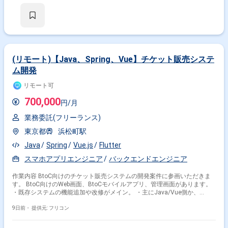
(リモート)【Java、Spring、Vue】チケット販売システ
ム開発
リモート可
700,000
円/月
業務委託(フリーランス)
東京都
浜松町駅
Java
Spring
Vue.js
Flutter
スマホアプリエンジニア
バックエンドエンジニア
作業内容 BtoC向けのチケット販売システムの開発案件に参画いただきま
す。 BtoC向けのWeb画面、BtoCモバイルアプリ、管理画面があります。
・既存システムの機能追加や改修がメイン。 ・主にJava/Vue側か、
Flutter側かどちらか得意な方、もしくは両方を担当いただく想定です。 ・
設計、製造、試験
9日前・
提供元: フリコン