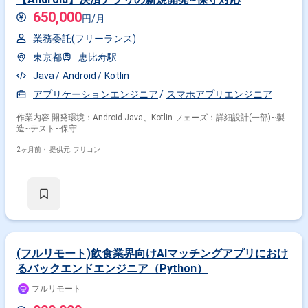
650,000
円/月
業務委託(フリーランス)
東京都
恵比寿駅
Java
Android
Kotlin
アプリケーションエンジニア
スマホアプリエンジニア
作業内容 開発環境：Android Java、Kotlin フェーズ：詳細設計(一部)~製
造~テスト~保守
2ヶ月前・
提供元: フリコン
(フルリモート)飲食業界向けAIマッチングアプリにおけ
るバックエンドエンジニア（Python）
フルリモート