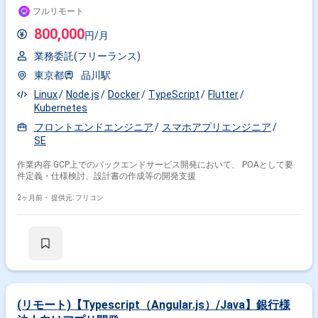
フルリモート
800,000
円/月
業務委託(フリーランス)
東京都
品川駅
Linux
Node.js
Docker
TypeScript
Flutter
Kubernetes
フロントエンドエンジニア
スマホアプリエンジニア
SE
作業内容 GCP上でのバックエンドサービス開発において、 POAとして要
件定義・仕様検討、設計書の作成等の開発支援
2ヶ月前・
提供元: フリコン
(リモート)【Typescript（Angular.js）/Java】銀行様