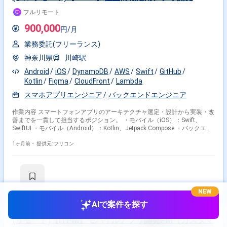
フルリモート
900,000
円/月
業務委託(フリーランス)
神奈川県
川崎駅
Android
iOS
DynamoDB
AWS
Swift
GitHub
Kotlin
Figma
CloudFront
Lambda
スマホアプリエンジニア
バックエンドエンジニア
作業内容 スマートフォンアプリのアーキテクチャ選定・設計から実装・改
善までを一貫して担当するポジション。 ・モバイル（iOS）：Swift、
SwiftUI ・モバイル（Android）：Kotlin、Jetpack Compose ・バックエン
ド：Rust、Axum、Diesel、OpenAPI ・インフラ：AWS（Lambda、API
Gateway、S3、CloudFront、Cognito、DynamoDB） ・デザイン：Figma
1ヶ月前・
提供元: フリコン
・バージョン管理：GitHub ・コミュニケーション：Slack
NEW
AIで案件を探す
(リモート)【ITPM】モバイルアプリ開発PM（カスタマ