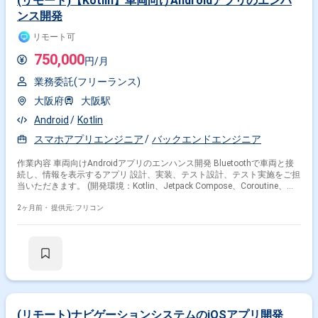
(リモート)【Kotlin】車両向けAndroidアプリのエンハ
ンス開発
リモート可
750,000
円/月
業務委託(フリーランス)
大阪府
大阪駅
Android
Kotlin
スマホアプリエンジニア
バックエンドエンジニア
作業内容 車両向けAndroidアプリのエンハンス開発 Bluetoothで車両と接
続し、情報を表示するアプリ 設計、実装、テスト設計、テスト実施をご担
当いただきます。 (開発環境：Kotlin、Jetpack Compose、Coroutine、
Room、Bluetooth)
2ヶ月前・
提供元: フリコン
(リモート)ナビゲーションシステムのiOSアプリ開発