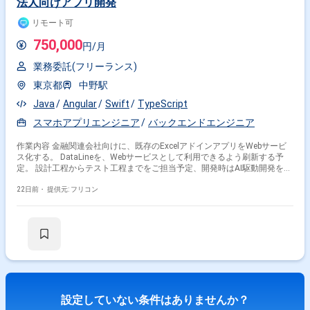
法人向けアプリ開発
リモート可
750,000
円/月
業務委託(フリーランス)
東京都
中野駅
Java
Angular
Swift
TypeScript
スマホアプリエンジニア
バックエンドエンジニア
作業内容 金融関連会社向けに、既存のExcelアドインアプリをWebサービ
ス化する。 DataLineを、Webサービスとして利用できるよう刷新する予
定。 設計工程からテスト工程までをご担当予定、開発時はAI駆動開発を想
定。
22日前・
提供元: フリコン
設定していない条件はありませんか？