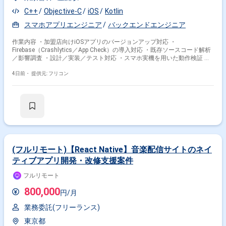
C++
Objective-C
iOS
Kotlin
スマホアプリエンジニア
バックエンドエンジニア
作業内容 ・加盟店向けiOSアプリのバージョンアップ対応 ・
Firebase（Crashlytics／App Check）の導入対応 ・既存ソースコード解析
／影響調査 ・設計／実装／テスト対応 ・スマホ実機を用いた動作検証 ・
バックエンドAPIとの連携確認および動作検証
4日前・
提供元: フリコン
(フルリモート)【React Native】音楽配信サイトのネイ
ティブアプリ開発・改修支援案件
フルリモート
800,000
円/月
業務委託(フリーランス)
東京都