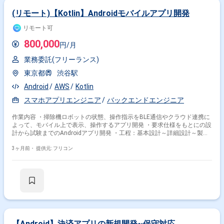
(リモート)【Kotlin】Androidモバイルアプリ開発
リモート可
800,000
円/月
業務委託(フリーランス)
東京都
渋谷駅
Android
AWS
Kotlin
スマホアプリエンジニア
バックエンドエンジニア
作業内容 ・掃除機ロボットの状態、操作指示をBLE通信やクラウド連携に
よって、モバイル上で表示、操作するアプリ開発 ・要求仕様をもとにの設
計から試験までのAndroidアプリ開発 ・工程：基本設計～詳細設計～製造
～単体試験～結合試験
3ヶ月前・
提供元: フリコン
【Android】決済アプリの新規開発~保守対応