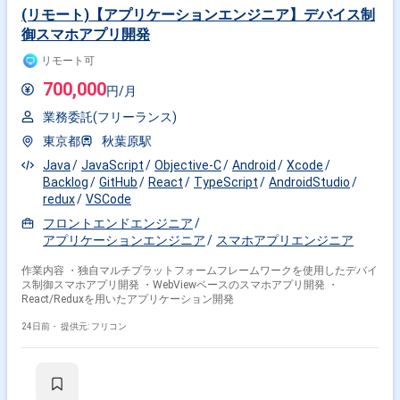
(リモート)【アプリケーションエンジニア】デバイス制
御スマホアプリ開発
リモート可
700,000
円/月
業務委託(フリーランス)
東京都
秋葉原駅
Java
JavaScript
Objective-C
Android
Xcode
Backlog
GitHub
React
TypeScript
AndroidStudio
redux
VSCode
フロントエンドエンジニア
アプリケーションエンジニア
スマホアプリエンジニア
作業内容 ・独自マルチプラットフォームフレームワークを使用したデバイ
ス制御スマホアプリ開発 ・WebViewベースのスマホアプリ開発 ・
React/Reduxを用いたアプリケーション開発
24日前・
提供元: フリコン