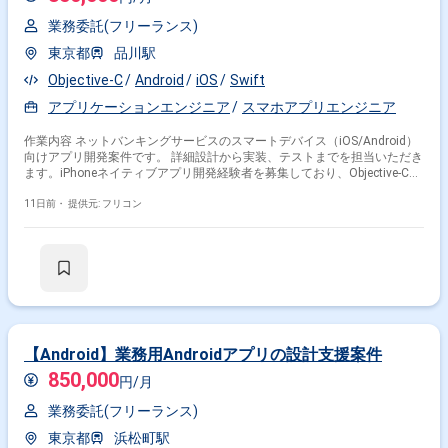
業務委託(フリーランス)
東京都
品川駅
Objective-C
Android
iOS
Swift
アプリケーションエンジニア
スマホアプリエンジニア
作業内容 ネットバンキングサービスのスマートデバイス（iOS/Android）
向けアプリ開発案件です。 詳細設計から実装、テストまでを担当いただき
ます。iPhoneネイティブアプリ開発経験者を募集しており、Objective-Cま
たはSwiftでの実装経験が必須となります。 金融業界の知見があると尚可
です。
11日前・
提供元: フリコン
【Android】業務用Androidアプリの設計支援案件
850,000
円/月
業務委託(フリーランス)
東京都
浜松町駅