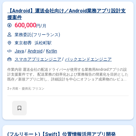
【Android】運送会社向け／Android業務アプリ設計支
援案件
600,000
円/月
業務委託(フリーランス)
東京都
浜松町駅
Java
Android
Kotlin
スマホアプリエンジニア
バックエンドエンジニア
作業内容 運送会社の配送ドライバーが使用する業務用Androidアプリの設
計支援案件です。 配送業務の効率化および業務報告の簡素化を目的とした
既存／新規アプリに対し、詳細設計を中心にオフショア成果物のレビュー
や開発工程フォローを担当いただきます。
2ヶ月前・
提供元: フリコン
(フルリモート)【Swift】位置情報活用アプリ開発