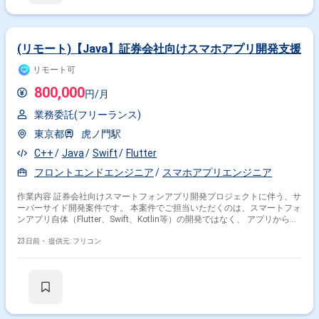
(リモート)【Java】証券会社向けスマホアプリ開発支援
リモート可
800,000
円/月
業務委託(フリーランス)
東京都
虎ノ門駅
C++
Java
Swift
Flutter
フロントエンドエンジニア
スマホアプリエンジニア
掛け合わせ条件で絞り込む
作業内容 証券会社向けスマートフォンアプリ開発プロジェクトに伴う、サ
ーバーサイド開発案件です。 本案件でご担当いただくのは、スマートフォ
ンアプリ自体（Flutter、Swift、Kotlin等）の開発ではなく、 アプリから利
特徴で絞り込む
用されるバックエンドシステムの設計・開発です。
23日前・
提供元: フリコン
スマホアプリエンジニア × 副業
スマホアプリエンジニア × 在宅・リモート
その他の条件で検索する