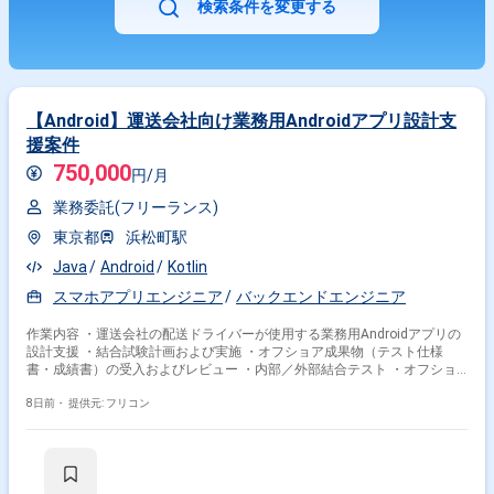
検索条件を変更する
【Android】運送会社向け業務用Androidアプリ設計支
援案件
750,000
円/月
業務委託(フリーランス)
東京都
浜松町駅
Java
Android
Kotlin
スマホアプリエンジニア
バックエンドエンジニア
作業内容 ・運送会社の配送ドライバーが使用する業務用Androidアプリの
設計支援 ・結合試験計画および実施 ・オフショア成果物（テスト仕様
書・成績書）の受入およびレビュー ・内部／外部結合テスト ・オフショ
アフォロー、Q&A対応
8日前・
提供元: フリコン