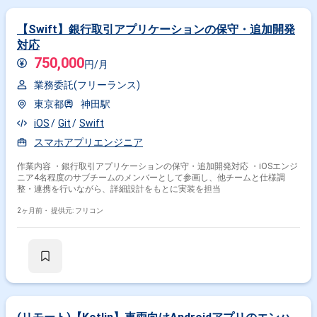
その他開発言語・スキルから探す
【Swift】銀行取引アプリケーションの保守・追加開発
Android
iOS
Swift
Kotlin
Java
Flutter
対応
Objective-C
AWS
React
JavaScript
750,000
円/月
その他の職種から探す
業務委託(フリーランス)
東京都
神田駅
アプリケーションエンジニア
iOS
Git
Swift
ネイティブアプリエンジニア
スマホアプリエンジニア
サーバーサイドエンジニア
フロントエンドエンジニア
バックエンドエンジニア
作業内容 ・銀行取引アプリケーションの保守・追加開発対応 ・iOSエンジ
ニア4名程度のサブチームのメンバーとして参画し、他チームと仕様調
整・連携を行いながら、詳細設計をもとに実装を担当
2ヶ月前・
提供元: フリコン