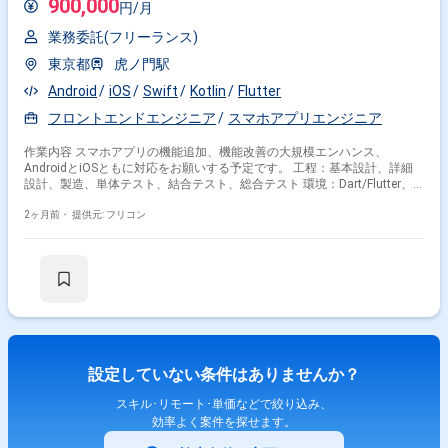
900,000
円/月
業務委託(フリーランス)
東京都
虎ノ門駅
Android
iOS
Swift
Kotlin
Flutter
フロントエンドエンジニア
スマホアプリエンジニア
作業内容 スマホアプリの機能追加、機能改善の大規模エンハンス、
AndroidとiOSともに対応をお願いする予定です。 工程：基本設計、詳細
設計、製造、単体テスト、結合テスト、総合テスト 環境：Dart/Flutter、
Xcode/Swift、Android Studio/Kotlin
2ヶ月前・
提供元: フリコン
設定していない条件はありませんか？
スキル･リモート･単価などで絞り込み、
効率よく案件を探せます。