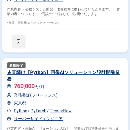
作業内容 ・公務システム開発・改修案件に携わっていただきます。 ・作
業内容については、ご商談の中で詳しくご説明いたします。
4年前・
提供元: レバテックフリーランス
★直請け【Python】画像AIソリューション設計開発業
務
760,000
円/月
業務委託(フリーランス)
東京都
Python
PyTorch
TensorFlow
サーバーサイドエンジニア
作業内容 ・画像AIソリューションの設計・開発及び個別改修を担当しま