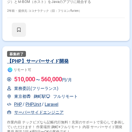
ジ）とＭ-BOM（ホスト）をJavaのアプリに統合する
2年前・
提供元: ココナラテック（旧：フリエン/furien）
【PHP】サーバーサイド開発
リモート可
510,000
560,000
〜
円/月
業務委託(フリーランス)
東京都
麹町駅
フルリモート
PHP
PHPUnit
Laravel
サーバーサイドエンジニア
作業内容 テックビズなら記帳代行無料！充実のサポートで安心して参画し
ていただけます！ 作業場所:麹町※フルリモート 内容:サーバーサイド開発
要員 面談:1回 ※週5日〜OKの案件です！