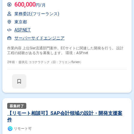
600,000
円/月
業務委託(フリーランス)
東京都
ASP.NET
サーバーサイドエンジニア
作業内容 上位SIer流通部門案件。ECサイトに関連した開発を行う。 設計
工程の経験がある方を募集します。 環境：ASP.net
2年前・
提供元: ココナラテック（旧：フリエン/furien）
【リモート相談可】SAP会計領域の設計・開発支援案
件
リモート可