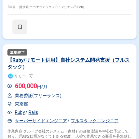
2年前・
提供元: ココナラテック（旧：フリエン/furien）
その他開発言語・スキルから探す
Java
PHP
JavaScript
AWS
Python
SQL
Spring
C#
MySQL
Ruby
その他の職種から探す
バックエンドエンジニア
フロントエンドエンジニア
スマホアプリエンジニア
フルスタックエンジニア
【Ruby/リモート併用】自社システム開発支援（フルス
タック）
PL
リモート可
600,000
円/月
業務委託(フリーランス)
東京都
Ruby
Rails
サーバーサイドエンジニア
フルスタックエンジニア
作業内容 グループ会社のシステム（商材）の改修 製造を中心に予定して
おり、詳細な仕様がなくてもある程度 一人称で作業できる要員を募集致し