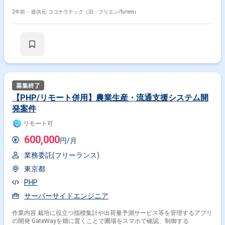
2年前・
提供元: ココナラテック（旧：フリエン/furien）
【PHP/リモート併用】農業生産・流通支援システム開
発案件
リモート可
600,000
円/月
掛け合わせ条件で絞り込む
業務委託(フリーランス)
特徴で絞り込む
東京都
サーバーサイドエンジニア × 副業
PHP
サーバーサイドエンジニア × 在宅・リモート
サーバーサイドエンジニア
作業内容 栽培に役立つ指標集計や出荷量予測サービス等を管理するアプリ
の開発 GateWayを畑に置くことで圃場をスマホで確認、制御する
その他の条件で検索する