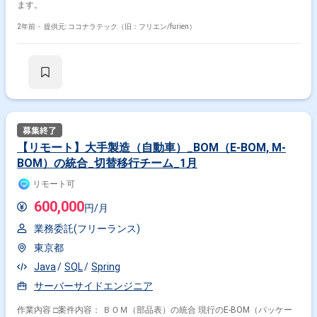
ます。
2年前・
提供元: ココナラテック（旧：フリエン/furien）
【リモート】大手製造（自動車）_BOM（E-BOM, M-
BOM）の統合_切替移行チーム_1月
リモート可
600,000
円/月
業務委託(フリーランス)
東京都
Java
SQL
Spring
サーバーサイドエンジニア
作業内容 □案件内容： ＢＯＭ（部品表）の統合 現行のE-BOM（パッケー