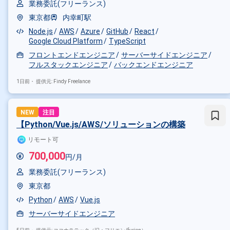
業務委託(フリーランス)
その他の条件で検索する
東京都
内幸町駅
その他開発言語・スキルから探す
Node.js
AWS
Azure
GitHub
React
Google Cloud Platform
TypeScript
Java
PHP
JavaScript
A
フロントエンドエンジニア
サーバーサイドエンジニア
その他の職種から探す
フルスタックエンジニア
バックエンドエンジニア
バックエンドエンジニア
フロ
1日前・
提供元: Findy Freelance
NEW
注目
【Python/Vue.js/AWS/ソリューションの構築
リモート可
700,000
円/月
業務委託(フリーランス)
東京都
Python
AWS
Vue.js
サーバーサイドエンジニア