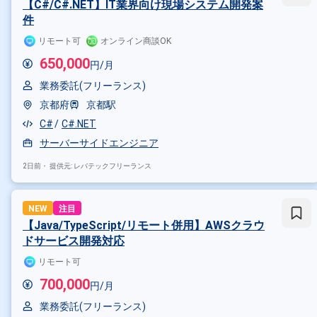
【C#/C#.NET】IT業界向け現場システム開発案
件
リモート可
オンライン商談OK
650,000
円/月
業務委託(フリーランス)
京都府
京都駅
C#
C#.NET
サーバーサイドエンジニア
2日前・
提供元: レバテックフリーランス
NEW
注目
【Java/TypeScript/リモート併用】AWSクラウ
ドサービス開発対応
リモート可
700,000
円/月
業務委託(フリーランス)