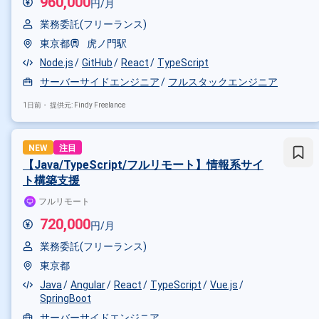
960,000
円/月
業務委託(フリーランス)
東京都
虎ノ門駅
Node.js
GitHub
React
TypeScript
サーバーサイドエンジニア
フルスタックエンジニア
1日前・
提供元: Findy Freelance
NEW
注目
【Java/TypeScript/フルリモート】情報系サイ
ト構築支援
フルリモート
720,000
円/月
業務委託(フリーランス)
東京都
Java
Angular
React
TypeScript
Vue.js
SpringBoot
サーバーサイドエンジニア