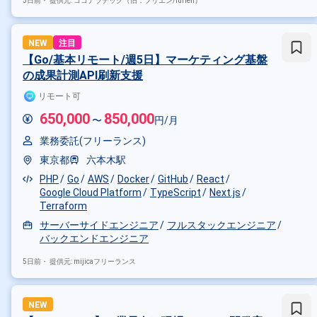
5日前・
提供元: ココナラテック（旧：フリエン/furien）
NEW
注目
【Go/基本リモート/週5日】マーケティング基盤
の成果計測API刷新支援
リモート可
650,000
850,000
〜
円/月
業務委託(フリーランス)
東京都
六本木駅
PHP
Go
AWS
Docker
GitHub
React
Google Cloud Platform
TypeScript
Next.js
Terraform
サーバーサイドエンジニア
フルスタックエンジニア
バックエンドエンジニア
5日前・
提供元: mijicaフリーランス
NEW