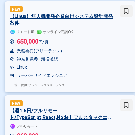
NEW
【Linux】無人機開発企業向けシステム設計開発
案件
リモート可
オンライン商談OK
650,000
円/月
業務委託(フリーランス)
神奈川県
新横浜駅
Linux
サーバーサイドエンジニア
1日前・
提供元: レバテックフリーランス
NEW
【週4-5日/フルリモー
ト/TypeScript,React,Node】フルスタックエン
ジニア - 全国の学校へ導入急拡大中の 10代向け
フルリモート
教育Webサービス開発案件