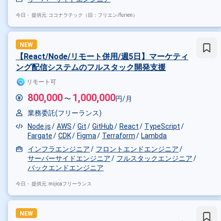
今日・
提供元: ココナラテック（旧：フリエン/furien）
NEW
【React/Node/リモート併用/週5日】マーケティ
ング配信システムのフルスタック開発支援
リモート可
800,000
1,000,000
〜
円/月
業務委託(フリーランス)
Node.js
AWS
Git
GitHub
React
TypeScript
Fargate
CDK
Figma
Terraform
Lambda
インフラエンジニア
フロントエンドエンジニア
サーバーサイドエンジニア
フルスタックエンジニア
バックエンドエンジニア
今日・
提供元: mijicaフリーランス
NEW