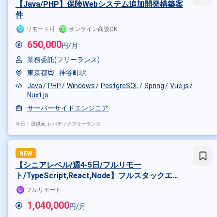
【Java/PHP】保険Webシステム追加開発構築案
件
リモート可
オンライン商談OK
650,000
円/月
業務委託(フリーランス)
東京都
神谷町駅
Java
PHP
Windows
PostgreSQL
Spring
Vue.js
Nuxt.js
サーバーサイドエンジニア
今日・
提供元: レバテックフリーランス
NEW
掛け合わせ条件で絞り込む
【シニアレベル/週4-5日/フルリモー
ト/TypeScript,React,Node】フルスタックエン
特徴で絞り込む
ジニア（バックエンド・インフラ強み） - 全国の
フルリモート
サーバーサイドエンジニア × 副業
学校へ導入急拡大中の 10代向け教育Webサービ
1,040,000
円/月
ス開発案件