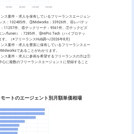
ーランス案件・求人を保有しているフリーランスエージェン
102485件、③Midworks：33926件、④レバテッ
：11257件、⑥テックリーチ：9561件、⑦テックビズ
rien）：7285件、⑨HiPro Tech（ハイプロテッ
います。（※フリーランスHub調べ/2026年8月)
ーランス案件・求人を豊富に保有しているフリーランスエー
dworksであることがわかります。
ーランス案件・求人に参画を希望するフリーランスの方は①
sを中心に複数のフリーランスエージェントに登録すること
・リモートのエージェント別月額単価相場