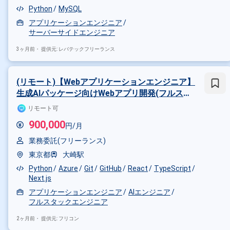
Python
MySQL
アプリケーションエンジニア
サーバーサイドエンジニア
3ヶ月前・
提供元: レバテックフリーランス
(リモート)【Webアプリケーションエンジニア】
生成AIパッケージ向けWebアプリ開発(フルスタ
ック)
リモート可
900,000
円/月
業務委託(フリーランス)
東京都
大崎駅
Python
Azure
Git
GitHub
React
TypeScript
Next.js
アプリケーションエンジニア
AIエンジニア
フルスタックエンジニア
2ヶ月前・
提供元: フリコン