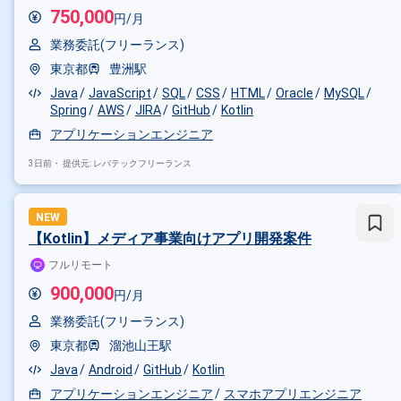
750,000
円/月
業務委託(フリーランス)
東京都
豊洲駅
Java
JavaScript
SQL
CSS
HTML
Oracle
MySQL
Spring
AWS
JIRA
GitHub
Kotlin
アプリケーションエンジニア
3日前・
提供元: レバテックフリーランス
NEW
【Kotlin】メディア事業向けアプリ開発案件
フルリモート
900,000
円/月
業務委託(フリーランス)
東京都
溜池山王駅
Java
Android
GitHub
Kotlin
アプリケーションエンジニア
スマホアプリエンジニア