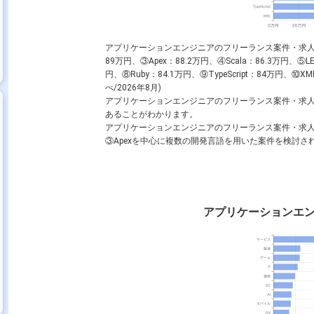
アプリケーションエンジニアのフリーランス案件・求
89万円、③
Apex
：88.2万円、④
Scala
：86.3万円、⑤
L
円、⑧
Ruby
：84.1万円、⑨
TypeScript
：84万円、⑩
XM
べ/2026年8月)
アプリケーションエンジニアのフリーランス案件・求
あることがわかります。
アプリケーションエンジニアのフリーランス案件・求
③
Apex
を中心に複数の開発言語を用いた案件を検討さ
アプリケーションエ