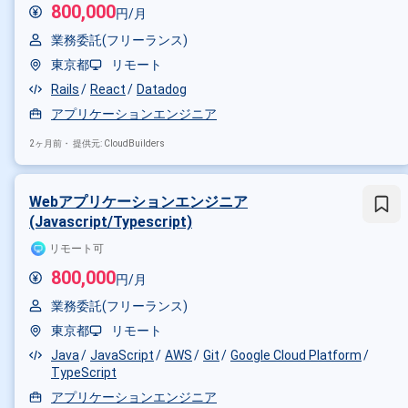
800,000
円/月
業務委託(フリーランス)
東京都
リモート
Rails
React
Datadog
アプリケーションエンジニア
2ヶ月前・
提供元: CloudBuilders
Webアプリケーションエンジニア
(Javascript/Typescript)
リモート可
800,000
円/月
掛け合わせ条件で絞り込む
業務委託(フリーランス)
東京都
リモート
特徴で絞り込む
Java
JavaScript
AWS
Git
Google Cloud Platform
アプリケーションエンジニア × 副
TypeScript
アプリケーションエンジニア