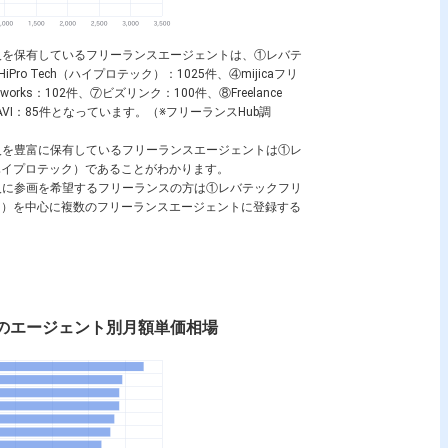
人を保有しているフリーランスエージェントは、①レバテ
ro Tech（ハイプロテック）：1025件、④mijicaフリ
dworks：102件、⑦ビズリンク：100件、⑧Freelance
 NAVI：85件となっています。（※フリーランスHub調
人を豊富に保有しているフリーランスエージェントは①レ
h（ハイプロテック）であることがわかります。
人に参画を希望するフリーランスの方は①レバテックフリ
テック）を中心に複数のフリーランスエージェントに登録する
のエージェント別月額単価相場