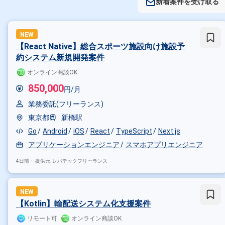
新着案件を受け取る
NEW
【React Native】総合スポーツ施設向け施設予
約システム新規開発案件
オンライン商談OK
850,000
円/月
業務委託(フリーランス)
東京都
新橋駅
Go
Android
iOS
React
TypeScript
Next.js
アプリケーションエンジニア
スマホアプリエンジニア
4日前・
提供元: レバテックフリーランス
NEW
【Kotlin】輸配送システム化支援案件
リモート可
オンライン商談OK