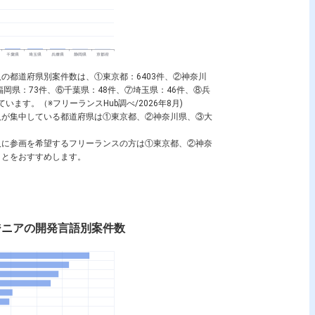
の都道府県別案件数は、①東京都：6403件、②神奈川
⑤福岡県：73件、⑥千葉県：48件、⑦埼玉県：46件、⑧兵
います。（※フリーランスHub調べ/2026年8月)
ンジニア
社内SE
人が集中している都道府県は①東京都、②神奈川県、③大
人に参画を希望するフリーランスの方は①東京都、②神奈
ことをおすすめします。
ジニアの開発言語別案件数