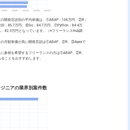
人の開発言語別の平均単価は、①
ABAP
：106万円、②
R
：
ESS
：85.7万円、⑥
Go
：84.7万円、⑦
Python
：84.4万
L
：82.3万円となっています。（※フリーランスHub調
人の月額単価が高い開発言語は①
ABAP
、②
R
、③
Apex
で
人に参画を希望するフリーランスの方は①
ABAP
、②
R
、
れることをおすすめします。
ンジニアの業界別案件数