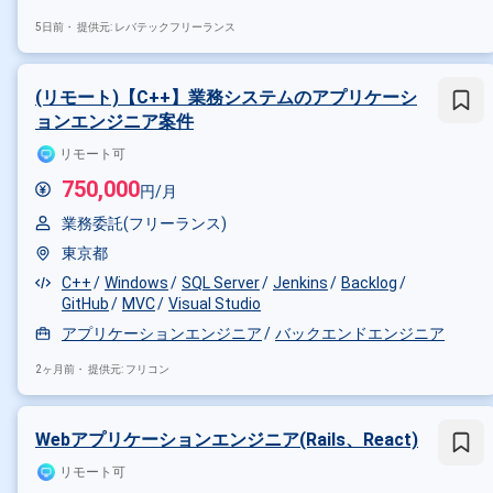
5日前・
提供元: レバテックフリーランス
(リモート)【C++】業務システムのアプリケーシ
ョンエンジニア案件
リモート可
750,000
円/月
業務委託(フリーランス)
東京都
C++
Windows
SQL Server
Jenkins
Backlog
GitHub
MVC
Visual Studio
アプリケーションエンジニア
バックエンドエンジニア
2ヶ月前・
提供元: フリコン
Webアプリケーションエンジニア(Rails、React)
リモート可