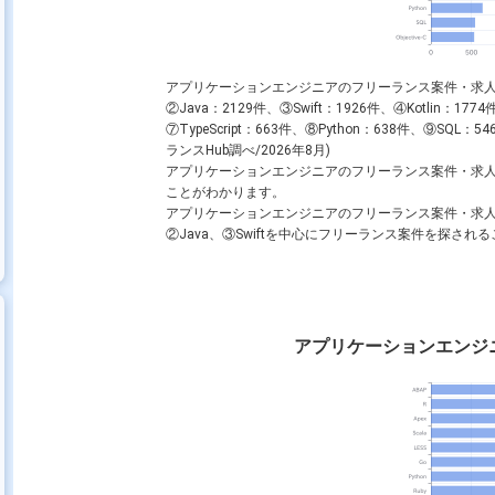
アプリケーションエンジニアのフリーランス案件・求
②
Java
：2129件、③
Swift
：1926件、④
Kotlin
：1774
⑦
TypeScript
：663件、⑧
Python
：638件、⑨
SQL
：54
ランスHub調べ/2026年8月)
アプリケーションエンジニアのフリーランス案件・求
ことがわかります。
アプリケーションエンジニアのフリーランス案件・求
②
Java
、③
Swift
を中心にフリーランス案件を探される
アプリケーションエンジ