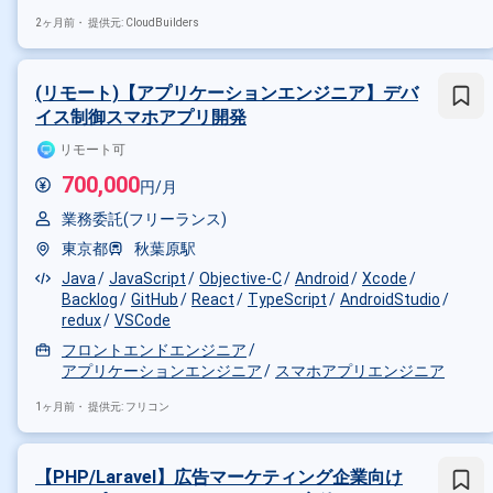
その他の条件で検索する
2ヶ月前・
提供元: CloudBuilders
その他開発言語・スキルから探す
(リモート)【アプリケーションエンジニア】デバ
Android
Java
Swift
iOS
イス制御スマホアプリ開発
その他の職種から探す
リモート可
スマホアプリエンジニア
バッ
700,000
円/月
業務委託(フリーランス)
東京都
秋葉原駅
Java
JavaScript
Objective-C
Android
Xcode
Backlog
GitHub
React
TypeScript
AndroidStudio
redux
VSCode
フロントエンドエンジニア
アプリケーションエンジニア
スマホアプリエンジニア
1ヶ月前・
提供元: フリコン
【PHP/Laravel】広告マーケティング企業向け