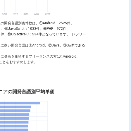
人の開発言語別案件数は、①
Android
：2525件、
件、⑤
JavaScript
：1033件、⑥
PHP
：972件、
6件、⑩
Objective-C
：534件となっています。（※フリー
人に多い開発言語は①
Android
、②
Java
、③
Swift
である
人に参画を希望するフリーランスの方は①
Android
、
ことをおすすめします。
ニアの開発言語別平均単価