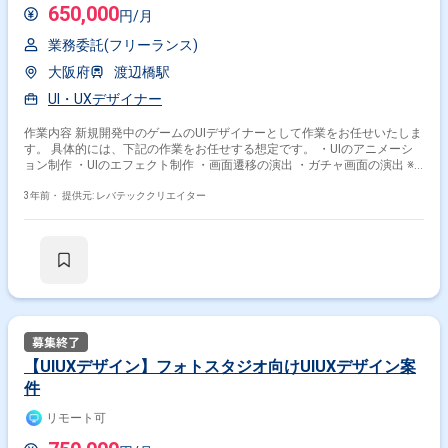
650,000
円/月
業務委託(フリーランス)
大阪府
渡辺橋駅
UI・UXデザイナー
作業内容 新規開発中のゲームのUIデザイナーとして作業をお任せいたしま
す。 具体的には、下記の作業をお任せする想定です。 ・UIのアニメーシ
ョン制作 ・UIのエフェクト制作 ・画面遷移の演出 ・ガチャ画面の演出 ※
作業内容はスキルに合わせてご依頼します
3年前・
提供元: レバテッククリエイター
【UIUXデザイン】フォトスタジオ向けUIUXデザイン案
件
リモート可