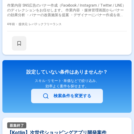
作業内容 SNS広告のバナー作成（Facebook / Instagram / Twitter / LINE）
のディレクションをお任せします。 作業内容 ・媒体管理画面からバナー
の効果分析 ・バナーの改善施策を提案 ・デザイナーにバナー作成を依
頼、上がってきたバナーのクオリティチェック ・バナーの勝ち要素分析
・クライアント対応
4年前・
提供元: レバテックフリーランス
設定していない条件はありませんか？
スキル･リモート･単価などで絞り込み、
効率よく案件を探せます。
検索条件を変更する
【Kotlin】次世代ショッピングアプリ開発案件