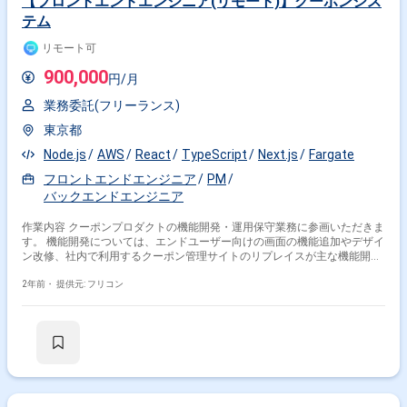
【フロントエンドエンジニア(リモート)】クーポンシス
テム
リモート可
900,000
円/月
業務委託(フリーランス)
東京都
Node.js
AWS
React
TypeScript
Next.js
Fargate
フロントエンドエンジニア
PM
バックエンドエンジニア
作業内容 クーポンプロダクトの機能開発・運用保守業務に参画いただきま
す。 機能開発については、エンドユーザー向けの画面の機能追加やデザイ
ン改修、社内で利用するクーポン管理サイトのリプレイスが主な機能開発
案件となります。 運用保守業務はサービス利用者からの問い合わせ対応や
アラート対応など、サービスを維持するのに必要な業務を実施していただ
2年前・
提供元: フリコン
きます。 〜技術スタック〜 ・言語：TypeScript ・FW：Next.js ・インフ
ラ：AWS（ALB、ECS、Fargate）