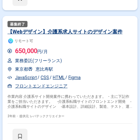
【Webデザイン】介護系求人サイトのデザイン案件
リモート可
650,000
円/月
業務委託(フリーランス)
東京都
恵比寿駅
JavaScript
CSS
HTML
Figma
フロントエンドエンジニア
作業内容 介護系サイト開発案件に携わっていただきます。 ・主に下記作
業をご担当いただきます。 -介護系転職サイトのフロントエンド開発 -
介護系転職サイトのデザイン -基本設計、詳細設計、製造、テスト、運
用、保守、デザイン
2年前・
提供元: レバテッククリエイター