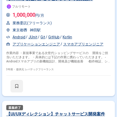
フルリモート
1,000,000
円/月
業務委託(フリーランス)
東京都
神田駅
Android
JUnit
Git
GitHub
Kotlin
アプリケーションエンジニア
スマホアプリエンジニア
作業内容 ・新規事業である次世代ショッピングサービスの 開発をご担
当いただきます。 ・具体的には下記の作業に携わっていただきます。 -
Androidスマホアプリの新機能設計、開発及び機能改善 -動作検証、シス
テム障害の原因調査 -プロダクトマネージャー、デザイナー、 バック
エンドエンジニアと連携したチーム開発
3年前・
提供元: レバテックフリーランス
【UI/UXディレクション】チャットサービス開発案件