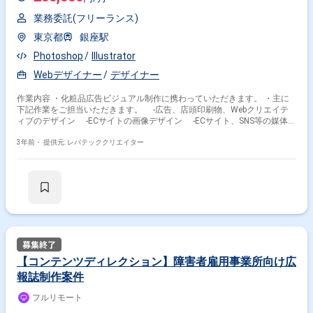
業務委託(フリーランス)
東京都
銀座駅
Photoshop
Illustrator
Webデザイナー
デザイナー
作業内容 ・化粧品広告ビジュアル制作に携わっていただきます。 ・主に
下記作業をご担当いただきます。 -広告、店頭印刷物、Webクリエイテ
ィブのデザイン -ECサイトの画像デザイン -ECサイト、SNS等の媒体に
合わせたビジュアルのリサイズ -管理部門とのすり合わせ
3年前・
提供元: レバテッククリエイター
【コンテンツディレクション】障害者雇用事業所向け広
報誌制作案件
フルリモート