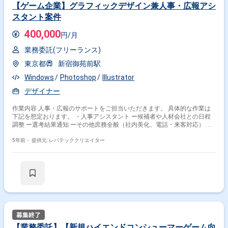
【ゲーム企業】グラフィックデザイン兼人事・広報アシ
その他開発言語・スキルから探す
スタント案件
Photoshop
Illustrator
Figma
CSS
HTML
400,000
円/月
JavaScript
Unity
React
TypeScript
Sketch
業務委託(フリーランス)
その他の職種から探す
東京都
新宿御苑前駅
Webデザイナー
Windows
Photoshop
UI・UXデザイナー
Illustrator
フロントエンドエンジニア
Webディレクター
デザイナー
プロダクトマネージャー
作業内容 人事・広報のサポートをご担当いただきます。 具体的な作業は
下記を想定おります。 ・人事アシスタント ー候補者や人材会社との日程
調整 ー選考結果通知 ーその他庶務全般（社内美化、電話・来客対応） ・
広報アシスタント ー簡単なウェブサイト更新 ーウェブサイトや販促物に
必要なグラフィックデザインや ーDTPデザイン ーYoutubeやSNS等の更新
5年前・
提供元: レバテッククリエイター
アシスタント ーVtuber動画撮影アシスタント ※ご経験に応じてお任せする
作業が異なる場合がございます。
【業務委託】【新規ハイエンドコンシューマーゲーム向