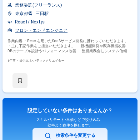
業務委託(フリーランス)
東京都
三田駅
React
Next.js
フロントエンドエンジニア
作業内容 ・Reactを用いたSaaSサービス開発に携わっていただきます。
・主に下記作業をご担当いただきます。 -新機能開発や既存機能改善 -
DBのテーブル設計やパフォーマンス改善 -監視業務含むシステム信頼性
向上 -プロダクトマネージャーやデザイナーと協同したシステム開発や
テスト
2年前・
提供元: レバテッククリエイター
設定していない条件はありませんか？
スキル･リモート･単価などで絞り込み、
効率よく案件を探せます。
検索条件を変更する