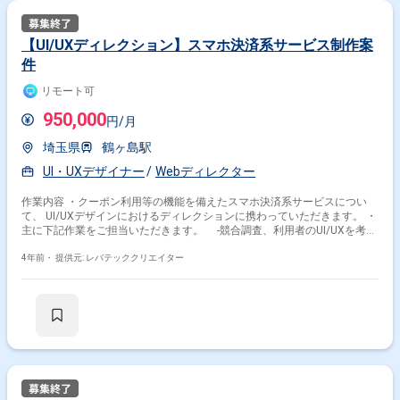
【UI/UXディレクション】スマホ決済系サービス制作案
件
リモート可
950,000
円/月
埼玉県
鶴ヶ島駅
UI・UXデザイナー
Webディレクター
作業内容 ・クーポン利用等の機能を備えたスマホ決済系サービスについ
て、 UI/UXデザインにおけるディレクションに携わっていただきます。 ・
主に下記作業をご担当いただきます。 -競合調査、利用者のUI/UXを考慮
したデザイン提案等
4年前・
提供元: レバテッククリエイター
掛け合わせ条件で絞り込む
特徴で絞り込む
デザイナー × 副業
デザイナー × 在宅・リモート
その他の条件で検索する