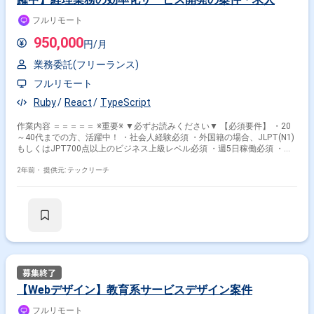
織の拡大のため。 案件No：129_003
フルリモート
950,000
円/月
業務委託(フリーランス)
フルリモート
Ruby
React
TypeScript
作業内容 ＝＝＝＝＝ ※重要※ ▼必ずお読みください▼ 【必須要件】 ・20
～40代までの方、活躍中！ ・社会人経験必須 ・外国籍の場合、JLPT(N1)
もしくはJPT700点以上のビジネス上級レベル必須 ・週5日稼働必須 ・エ
ンジニア実務経験3年以上必須 ＝＝＝＝＝ ★本案件の最新の状況は、担当
者までお問合せ下さい。 ★期間：随時～ 【概要】 ・経理業務をDX化する
2年前・
提供元: テックリーチ
自社サービスを展開されているメガベンチャー企業にて、 Webエンジニア
として、クラウドサービス開発に携わって頂きます。 プロダクトごとにス
クラムチームを構成して取り組んでおり、バックエンドとフロントエンド
でチームを分けておりません。 お客様のWebエンジニアは、Rails・React
双方触ることができるフルスタックエンジニアがベースとされておりま
す。 また、サービスはAWS上で動いているため、フルスタックに経験を
積める案件でございます。 フロントエンドの募集では、複数のプロダクト
のデザインに一貫性を持たせるため、 デザイナーと折衝しながら、デザイ
ンのガイドラインやコンポーネントから策定出来る方がマッチします。
【業務内容】 ・要件定義・基本設計 お客様の要望を高い次元で実現へと
【Webデザイン】教育系サービスデザイン案件
導くための新機能の検討、およびUI/UXの設計 電子帳簿保存法・インボイ
ス制度等の法改正への対応 大企業から求められるセキュリティ要件・高可
フルリモート