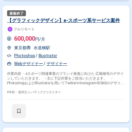
【グラフィックデザイン】e-スポーツ系サービス案件
フルリモート
600,000
円/月
東京都
水道橋駅
Photoshop
Illustrator
Webデザイナー
デザイナー
作業内容 ・eスポーツ関連事業のブランド推進に向けた 広報物等のデザイ
ンしていただきます。 ・主に下記作業をご担当いただきます。 -
PhotoshopおよびIllustratorを用いてTwitterやInstagram等SNSのデザイン
‐社内他チームとの連携 ‐ブランド戦略等
4年前・
提供元: レバテッククリエイター