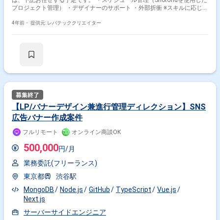
は、下記お任せする予定です。 ・スケジュール管理（ShotGridを使用した
プロジェクト管理） ・デザイナーのサポート ・外部折衝 ※スキルに応じて
他の作業もお任せする可能性もございます。
4年前・
提供元: レバテッククリエイター
【LP/バナーデザイン兼進行管理ディレクション】SNS
広告バナー作成案件
フルリモート
オンライン商談OK
500,000
円/月
業務委託(フリーランス)
東京都
渋谷駅
MongoDB
Node.js
GitHub
TypeScript
Vue.js
Next.js
サーバーサイドエンジニア