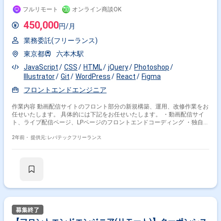
フルリモート
オンライン商談OK
450,000
円/月
業務委託(フリーランス)
東京都
六本木駅
JavaScript
CSS
HTML
jQuery
Photoshop
Illustrator
Git
WordPress
React
Figma
フロントエンドエンジニア
作業内容 動画配信サイトのフロント部分の新規構築、運用、改修作業をお
任せいたします。 具体的には下記をお任せいたします。 ・動画配信サイ
ト、ライブ配信ページ、LPページのフロントエンドコーディング ・独自
CMSとフロントエンドのつなぎ込み ・Webディレクター、デザイナーと連
携した案件進行
2年前・
提供元: レバテックフリーランス