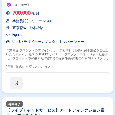
フルリモート
700,000
円/月
業務委託(フリーランス)
東京都
乃木坂駅
Figma
UI・UXデザイナー
プロダクトマネージャー
作業内容 プロダクトのデザインリサーチとそれに必要な付帯業務をご担当
いただきます。 社内のUX/UIデザイナー、プロダクトマネージャーと連携
し、プロダクトで実施する施策前後の探索/検証調査の企画/設計/リクルー
ティング/実査/分析/レポーティングを担当いただきます。
2年前・
提供元: レバテッククリエイター
【ライブチャットサービス】アートディレクション案