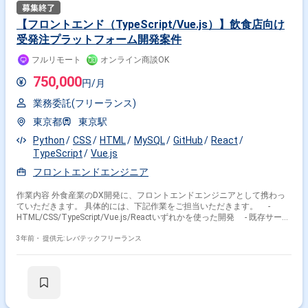
【フロントエンド（TypeScript/Vue.js）】飲食店向け
受発注プラットフォーム開発案件
フルリモート
オンライン商談OK
750,000
円/月
業務委託(フリーランス)
東京都
東京駅
Python
CSS
HTML
MySQL
GitHub
React
TypeScript
Vue.js
フロントエンドエンジニア
作業内容 外食産業のDX開発に、フロントエンドエンジニアとして携わっ
ていただきます。 具体的には、下記作業をご担当いただきます。 -
HTML/CSS/TypeScript/Vue.js/Reactいずれかを使った開発 - 既存サービ
スのAPIの連携、活用/テストの実施 - 開発系ドキュメントの作成 - デ
ザイナーとの協業
3年前・
提供元: レバテックフリーランス