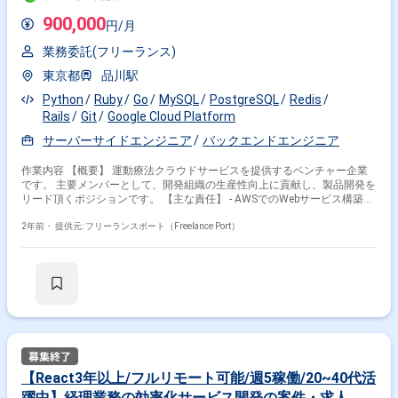
900,000
円/月
業務委託(フリーランス)
東京都
品川駅
Python
Ruby
Go
MySQL
PostgreSQL
Redis
Rails
Git
Google Cloud Platform
サーバーサイドエンジニア
バックエンドエンジニア
作業内容 【概要】 運動療法クラウドサービスを提供するベンチャー企業
です。 主要メンバーとして、開発組織の生産性向上に貢献し、製品開発を
リード頂くポジションです。 【主な責任】 - AWSでのWebサービス構築、
Go言語(置き換え中)およびRoR(現行のメイン)によるサーバサイド開発 -
APIとデータベースの設計 - プロダクトの要件を理解し、技術的な仕様への
2年前・
提供元: フリーランスポート（Freelance Port）
落とし込み - 汎用的なアーキテクチャの構築および高品質なプログラミン
グ - サービスの信頼性の向上 - プロダクトを強化するため専門的な知見 - ピ
アコードレビューの実施 - 可能な限りプロセス自動化(CI) 【現在のチーム
構成】 プロダクトマネージャー1名、エンジニア3名、デザイナー1名で構
成され、週次スプリントで協力して作業を進めています。 小さなバッチサ
イズでの迅速なデプロイ、バックログアイテムのリードタイム測定に重点
を置き、チームの生産性の可視化と改善に注力しています。 【事業内容と
会社の特徴】 ヘルスケア分野のシステム開発に特化。 ミッション：「リ
ハビリを日常化し、社会を元気にする」。 運動療法クラウドサービスの接
骨院業界や整形外科分野での普及に焦点を当て、 がんや骨粗鬆症など運動
【React3年以上/フルリモート可能/週5稼働/20~40代活
療法の効果が証明された他の疾患分野への拡大を計画。 【採用背景】 組
躍中】経理業務の効率化サービス開発の案件・求人