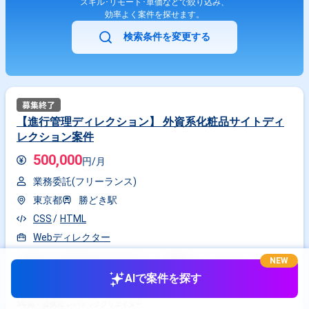
スキル･リモート･単価などで絞り込み、
効率よく案件を探せます。
検索条件を変更する
【進行管理ディレクション】 外資系化粧品サイトディ
レクション案件
500,000
円/月
業務委託(フリーランス)
東京都
勝どき駅
CSS
HTML
Webディレクター
作業内容 外資系化粧品会社のECサイトの運用ディレクターとして、ブラ
NEW
ンドサイトをひとつメインで担当していただきます。 具体的には以下のよ
AIで案件を探す
うな業務について網羅的にお任せします。 ・スケジュールの策定と管理
・CMS管理画面を使用した情報登録 ・デザイナーやエンジニアへのディレ
クション ・制作段階における顧客担当者との折衝、提案、進行管理 ・原
5年前・
提供元: レバテッククリエイター