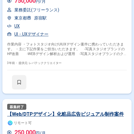
750,000
円/月
業務委託(フリーランス)
東京都
原宿駅
UX
UI・UXデザイナー
作業内容 ・フォトスタジオ向けUIUXデザイン案件に携わっていただきま
す。 ・主に下記作業をご担当いただきます。 -写真スタジオブランドの
HP改善 -WEBデザイン解析および運用 -写真スタジオブランドのク
リエイティブデザイン作成および運用
3年前・
提供元: レバテッククリエイター
【Web/DTPデザイン】化粧品広告ビジュアル制作案件
リモート可
250,000
円/月