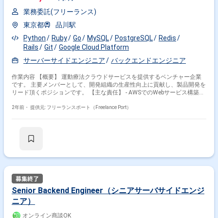
業務委託(フリーランス)
東京都
品川駅
Python
Ruby
Go
MySQL
PostgreSQL
Redis
Rails
Git
Google Cloud Platform
サーバーサイドエンジニア
バックエンドエンジニア
作業内容 【概要】 運動療法クラウドサービスを提供するベンチャー企業
です。 主要メンバーとして、開発組織の生産性向上に貢献し、製品開発を
リード頂くポジションです。 【主な責任】 - AWSでのWebサービス構築、
Go言語(置き換え中)およびRoR(現行のメイン)によるサーバサイド開発 -
APIとデータベースの設計 - プロダクトの要件を理解し、技術的な仕様への
2年前・
提供元: フリーランスポート（Freelance Port）
落とし込み - 汎用的なアーキテクチャの構築および高品質なプログラミン
グ - サービスの信頼性の向上 - プロダクトを強化するため専門的な知見 - ピ
アコードレビューの実施 - 可能な限りプロセス自動化(CI) 【現在のチーム
構成】 プロダクトマネージャー1名、エンジニア3名、デザイナー1名で構
成され、週次スプリントで協力して作業を進めています。 小さなバッチサ
イズでの迅速なデプロイ、バックログアイテムのリードタイム測定に重点
を置き、チームの生産性の可視化と改善に注力しています。 【事業内容と
会社の特徴】 ヘルスケア分野のシステム開発に特化。 ミッション：「リ
ハビリを日常化し、社会を元気にする」。 運動療法クラウドサービスの接
骨院業界や整形外科分野での普及に焦点を当て、 がんや骨粗鬆症など運動
Senior Backend Engineer（シニアサーバサイドエンジ
療法の効果が証明された他の疾患分野への拡大を計画。 【採用背景】 組
ニア）
織の拡大のため。 案件No：129_003
オンライン商談OK