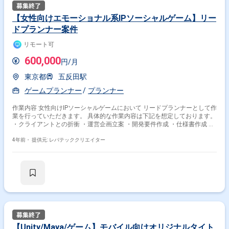
【女性向けエモーショナル系IPソーシャルゲーム】リー
ドプランナー案件
リモート可
600,000
円/月
東京都
五反田駅
ゲームプランナー
プランナー
作業内容 女性向けIPソーシャルゲームにおいて リードプランナーとして作
業を行っていただきます。 具体的な作業内容は下記を想定しております。
・クライアントとの折衝 ・運営企画立案 ・開発要件作成 ・仕様書作成 ・
レベルデザイン ・マスターデータ設定 ・お知らせ等のテキスト作成 ※おま
かせする作業はスキルとご経験によって変わります。
4年前・
提供元: レバテッククリエイター
【Unity/Maya/ゲーム】モバイル向けオリジナルタイト