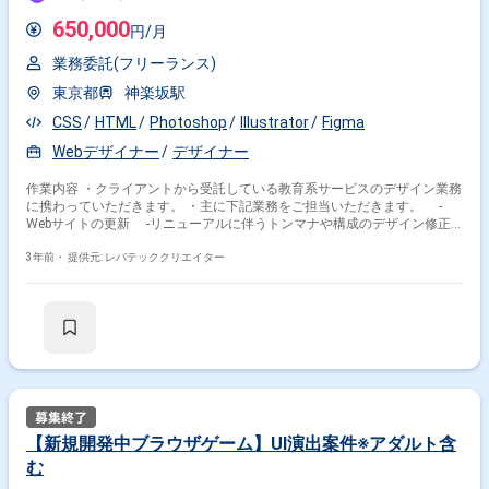
用性を満たすようなシステム設計 ・詳細設計・実装 DDDを取り入れた設
計指針の下でのアプリケーション実装 既存機能の再設計・リファクタリン
650,000
円/月
グによる技術的負債の解消 ・プロジェクトマネジメント 大規模開発の進
捗管理 外部の協力会社とのリソース調整 社内のステークホルダーとの調
業務委託(フリーランス)
整業務 ・開発生産性の向上、チームメンバーの成長支援 CI/CD環境の整備
コードレビュー・ペアプログラミングによるコード品質の向上、知識共有
東京都
神楽坂駅
・開発環境 Ruby on Rails, Redis, Elasticsearch, TypeScript, React, Redux,
CSS
HTML
Photoshop
Illustrator
Figma
Storybook, Webpack, styled-components, AWS, CircleCI, PostgreSQL, JIRA
※20代〜30代が中心で活気ある雰囲気です。 ※成長意欲が高く、スキルを
Webデザイナー
デザイナー
急速に伸ばしたい方に最適 ※将来リーダーを目指す方歓迎
作業内容 ・クライアントから受託している教育系サービスのデザイン業務
に携わっていただきます。 ・主に下記業務をご担当いただきます。 -
Webサイトの更新 -リニューアルに伴うトンマナや構成のデザイン修正
-ABテストのパターン検討 -キャンペーンに関するwebデザイン、バナ
ーの作成 -アプリのストア画像や外部掲載バナーの制作など -デザイン
3年前・
提供元: レバテッククリエイター
ガイドラインに関する検討、更新
【新規開発中ブラウザゲーム】UI演出案件※アダルト含
む