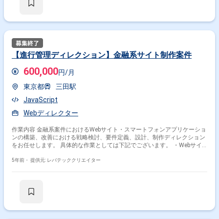
【進行管理ディレクション】金融系サイト制作案件
600,000
円/月
東京都
三田駅
JavaScript
Webディレクター
作業内容 金融系案件におけるWebサイト・スマートフォンアプリケーショ
ンの構築、改善における戦略検討、要件定義、設計、制作ディレクション
をお任せします。 具体的な作業としては下記でございます。 ・Webサイ
ト立上げ・リニューアルに関する全体的なプロジェクト管理、社内調整、
目標設定と予実管理 ・プロジェクトの企画戦略・要件定義、仕様書作成、
5年前・
提供元: レバテッククリエイター
設計、開発との連携、制作ディレクション、検品 ・各種マニュアルの整
備、作成と移管 ・リリース後のアクセス解析による効果測定・検証、改善
提案と仕組み化 ・既存オペレーションのスキーム見直し、改善、業務効率
化