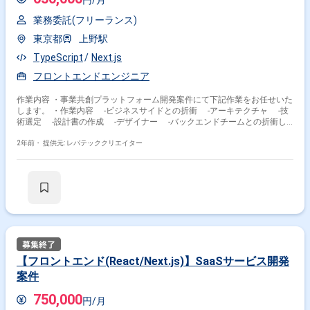
円/月
業務委託(フリーランス)
東京都
上野駅
TypeScript
Next.js
フロントエンドエンジニア
作業内容 ・事業共創プラットフォーム開発案件にて下記作業をお任せいた
します。 ・作業内容 -ビジネスサイドとの折衝 -アーキテクチャ -技
術選定 -設計書の作成 -デザイナー -バックエンドチームとの折衝し
た開発 -コードレビュー -テスト〜リリース
2年前・
提供元: レバテッククリエイター
【フロントエンド(React/Next.js)】SaaSサービス開発
案件
750,000
円/月