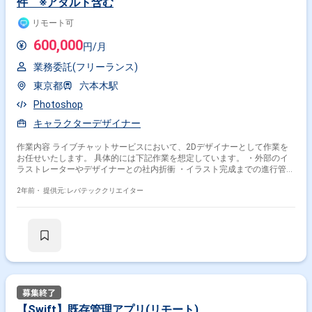
件 ※アダルト含む
リモート可
600,000
円/月
業務委託(フリーランス)
東京都
六本木駅
Photoshop
キャラクターデザイナー
作業内容 ライブチャットサービスにおいて、2Dデザイナーとして作業を
お任せいたします。 具体的には下記作業を想定しています。 ・外部のイ
ラストレーターやデザイナーとの社内折衝 ・イラスト完成までの進行管理
・発注時の資料作成 ・イラストに対する赤入れやアートディレクション ※
アダルトコンテンツが含まれます
2年前・
提供元: レバテッククリエイター
【Swift】既存管理アプリ(リモート)