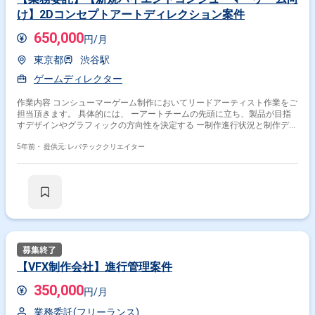
け】2Dコンセプトアートディレクション案件
650,000
円/月
東京都
渋谷駅
ゲームディレクター
作業内容 コンシューマーゲーム制作においてリードアーティスト作業をご
担当頂きます。 具体的には、 ーアートチームの先頭に立ち、製品が目指
すデザインやグラフィックの方向性を決定する ー制作進行状況と制作デー
タをチェックし、目指している方向性を実現するためにチームメンバーを
導く ーアートスタッフに対するマネジメント作業
5年前・
提供元: レバテッククリエイター
【VFX制作会社】進行管理案件
350,000
円/月
業務委託(フリーランス)