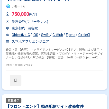
リモート可
750,000
円/月
業務委託(フリーランス)
東京都
渋谷駅
Objective-C
iOS
Swift
GitHub
Figma
CircleCI
スマホアプリエンジニア
作業内容 【内容】 ・クライアントサービスのiOSアプリ開発および運用 ・
新機能や機能改善の提案、実現性調査 ・プロダクトマネージャーやデザイ
ナーと、仕様やUI／UXの検討 【環境】 言語：Swift（一部 Objective-C）
ソースコード管理：GitHub ライブラリ：Alamofire、Realm、RxSwiftなど
CI、テスト：CircleCI、XCTest 運用：Crashlytics コミュニケーション：
1年前・
提供元: フリコン
Slack デザイン連携：Figma
【フロントエンド】動画配信サイト改修案件