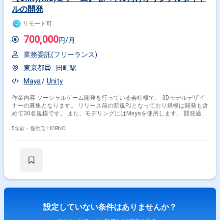
ルの開発
リモート可
700,000
円/月
業務委託(フリーランス)
東京都
田町駅
Maya
Unity
作業内容 ソーシャルゲーム開発を行っている会社様で、 3Dモデルデザイ
ナーの募集となります。 リリース前の新規PJとなっており規模は開発も含
めて30名規模です。 また、モデリングにはMayaを使用します。 開発過程
で発生する様々な課題に対してどうすれば良いか一緒に考え トライ＆エラ
ーを繰り返しながら作業を推進していける 推進力のあるポジティブな方を
5年前・
提供元: HORNO
募集しております。 ※言われた作業をこなすだけの作業者の方だと難しい
です。 【作業内容】 ・3Dキャラモデルの作成 ・3Dキャラセットアッ
プ ・3D背景モデルの作成 ・ブラッシュアップ検証 ・レギュレーシ
ョン整理 ・外注対応 【開発環境】 ・OS：Windows ・環境及び使
用ツール： Confluence、Googleスプレッドシート、 Excel、
PowerPoint、バックログ Photoshop、Maya、Unity ・その他：
GitLab、Chatwork、Sourcetree、SVNなど
設定していない条件はありませんか？