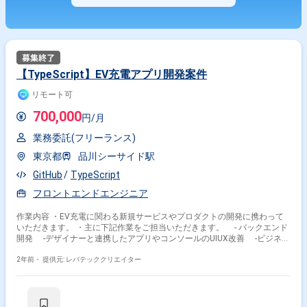
【TypeScript】EV充電アプリ開発案件
リモート可
700,000
円/月
業務委託(フリーランス)
東京都
品川シーサイド駅
GitHub
TypeScript
フロントエンドエンジニア
作業内容 ・EV充電に関わる新規サービスやプロダクトの開発に携わって
いただきます。 ・主に下記作業をご担当いただきます。 - バックエンド
開発 -デザイナーと連携したアプリやコンソールのUIUX改善 -ビジネス
サイドとのMTGに参加し、タスクの洗い出しや開発ロードマップの作成か
らおまかせする場合もあります
2年前・
提供元: レバテッククリエイター